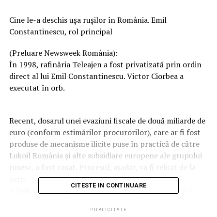
Cine le-a deschis ușa rușilor în România. Emil
Constantinescu, rol principal
(Preluare Newsweek România):
În 1998, rafinăria Teleajen a fost privatizată prin ordin
direct al lui Emil Constantinescu. Victor Ciorbea a
executat în orb.
Recent, dosarul unei evaziuni fiscale de două miliarde de
euro (conform estimărilor procurorilor), care ar fi fost
produse de mecanisme ilicite puse în practică de către
Lukoil România și alte subsidiare europene ale grupului
rusesc, a fost casat. Procesul, așadar, va fi reluat de la
zero.
CITESTE IN CONTINUARE
A fost nevoie de patru ani să se ajungă aici, însă nu e
neapărat surprinzător: în 2015, când premier era Victor
PUBLICITATE
Ponta și sechestre fuseseră pus pe activele rafinăriei