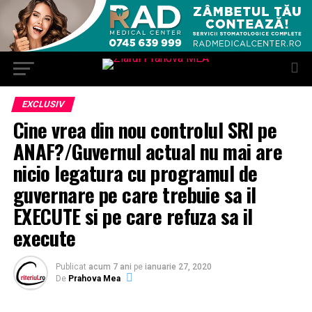
EXCLUSIV
Cine vrea din nou controlul SRI pe
ANAF?/Guvernul actual nu mai are
nicio legatura cu programul de
guvernare pe care trebuie sa il
EXECUTE si pe care refuza sa il
execute
Publicat
acum 7 ani
pe
ianuarie 27, 2020
De
Prahova Mea