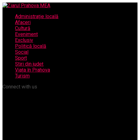
Administrație locală
Afaceri
Cultură
Eveniment
Exclusiv
Politică locală
Social
Sport
Știri din județ
Viața în Prahova
Turism
Connect with us