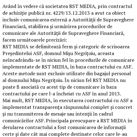
Având în vedere că societatea RST MEDIA, prin contractul
de achiziție publică nr. 4229/13.12.2013 a avut ca obiect
inclusiv comunicarea externă a Autorității de Supraveghere
Financiară, stabilirea și urmărirea procedurilor de
comunicare ale Autorității de Supraveghere Financiară,
facem următoarele precizări:
RST MEDIA se delimitează ferm și categoric de scrisoarea
Președintelui ASF, domnul Mișu Negrițoiu, aceasta
neîncadrându-se în niciun fel în procedurile de comunicare
implementate de RST MEDIA, în baza contractului cu ASF.
Aceste metode sunt exclusiv utilizate din bagajul personal
al domnului Mișu Negrițoiu. În niciun fel RST MEDIA nu
poate fi asociată cu acest tip de comunicare în baza
contractului pe care l-a încheiat cu ASF în anul 2013.
Mai mult, RST MEDIA, în executarea contractului cu ASF a
implementat transparența răspunsului complet și concret
și nu transmiterea de mesaje sau intenții în cadrul
comunicărilor ASF. Principala preocupare a RST MEDIA în
derularea contractului a fost comunicarea de informații
certe și date cât mai complete destinate celor care le-au