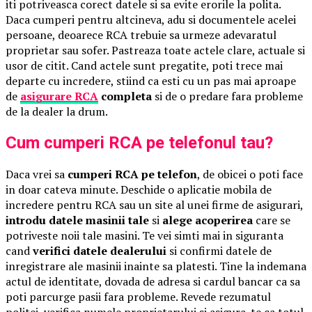
iti potriveasca corect datele si sa evite erorile la polita.
Daca cumperi pentru altcineva, adu si documentele acelei
persoane, deoarece RCA trebuie sa urmeze adevaratul
proprietar sau sofer. Pastreaza toate actele clare, actuale si
usor de citit. Cand actele sunt pregatite, poti trece mai
departe cu incredere, stiind ca esti cu un pas mai aproape
de
asigurare RCA
completa
si de o predare fara probleme
de la dealer la drum.
Cum cumperi RCA pe telefonul tau?
Daca vrei sa
cumperi RCA pe telefon
, de obicei o poti face
in doar cateva minute. Deschide o aplicatie mobila de
incredere pentru RCA sau un site al unei firme de asigurari,
introdu datele masinii tale
si
alege acoperirea
care se
potriveste noii tale masini. Te vei simti mai in siguranta
cand
verifici datele dealerului
si confirmi datele de
inregistrare ale masinii inainte sa platesti. Tine la indemana
actul de identitate, dovada de adresa si cardul bancar ca sa
poti parcurge pasii fara probleme. Revede rezumatul