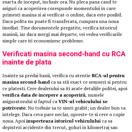
exacta de inceput, inclusiv ora. Nu pleca pana cand te
asiguri ca acoperirea corespunde momentului in care
primesti masina si ai verificat-o online, daca este posibil.
Daca polita nu poate fi transferata, cumpara una noua
imediat. Tine documentele pregatite, verifica istoricul
masinii, iar daca mergi mai departe, vei vedea verificarile
simple care iti economisesc probleme.
Verificati masina second-hand cu RCA
inainte de plata
Inainte sa predai banii, verifica cu atentie
RCA-ul pentru
masina second-hand
ca sa stii exact ce semnezi si pentru
ce platesti. Cere dealerului sa iti arate detaliile politei, apoi
verifica data de incepere a acoperirii
, numele
asiguratorului si faptul ca
VIN-ul vehiculului se
potriveste
. Nu trebuie sa te simti grabit; un dealer bun va
intelege. Daca ceva pare neclar, opreste-te si cere o copie
noua. Apoi
inspecteaza istoricul vehiculului
ca sa
depistezi accidente din trecut, goluri in kilometraj sau