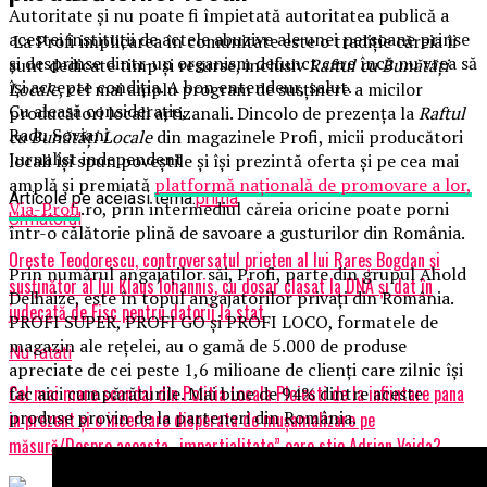
Autoritate și nu poate fi împietată autoritatea publică a
acestei instituții de actele abuzive ale unei persoane prinse
La Profi implicarea în comunitate este o tradiție căreia îi
și desprinse dintr-un organism defunct care încă nu vrea să
sunt dedicate timp și resurse, inclusiv
Raftul cu Bunătăți
își accepte condiția. A bon entendeur, salut.
Locale
, cel mai amplu program de susținere a micilor
Cu aleasă considerație,
producători locali artizanali. Dincolo de prezența la
Raftul
Radu Soviani
cu Bunătăți Locale
din magazinele Profi, micii producători
Jurnalist independent
locali își spun poveștile și își prezintă oferta și pe cea mai
amplă și premiată
platformă națională de promovare a lor,
Articole pe aceiasi tema:
prima
Via-Profi
.ro, prin intermediul căreia oricine poate porni
Urmatorul
într-o călătorie plină de savoare a gusturilor din România.
Oreste Teodorescu, controversatul prieten al lui Rareș Bogdan și
Prin numărul angajaților săi, Profi, parte din grupul Ahold
susținător al lui Klaus Iohannis, cu dosar clasat la DNA și dat în
Delhaize, este în topul angajatorilor privați din România.
judecată de Fisc pentru datorii la stat
PROFI SUPER, PROFI GO și PROFI LOCO, formatele de
magazin ale rețelei, au o gamă de 5.000 de produse
Nu ratati
apreciate de cei peste 1,6 milioane de clienți care zilnic își
Cel mai mare scandal din Politia Locala Ploiesti de la infiintare pana
fac aici cumpărăturile. Mai bine de 94% dintre aceste
produse provin de la parteneri din România.
in prezent și o incercare disperata de mușamalizare pe
măsură/Despre aceasta „impartialitate” oare stie Adrian Vaida?