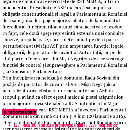
legale de comunicare exercitate de RST MEDIA, într-un
mod identic, Președintele ASF încearcă să amputeze
obligația constituțională și legală a Parlamentului României
de a sancționa derapaje majore și abateri de la mandatul
încredințat funcționarilor, atunci când acestea se produc.
În fapt, cele două spețe reprezintă extensia unei conduite
abuzive, prejudicioase, care a determinat pe de-o parte
perturbarea activității ASF prin amputarea funcției legale,
obligatorii, de purtător de cuvânt al Autorității, iar pe de
altă parte o încercare a lui Mișu Negrițoiu de a se sustrage
funcției de control și supraveghere a Parlamentul României
și a Comisiilor Parlamentare.
Prin îndepărtarea nelegală a domnului Radu Soviani din
poziția de purtător de cuvânt al ASF, Mișu Negrițoiu a
neutralizat orice obstacol în reacția internă a ASF în
scopul și având ca efect eșecul major al pieței asigurărilor,
prin majorarea nesustenabilă a RCA, intenție a lui Mișu
Negrițoiu despre care RST MEDIA a învederat Parlamentul
Iti recomandam
României încă din urmă cu 1 an și 9 luni (20 ianuarie 2015),
efect sancționat de Parlamentul și Guvernul României prin
EvenimenteGratuite.ro promovează online evenimentele cu
recunoașterea exceselor asigurătorilor supravegheați de