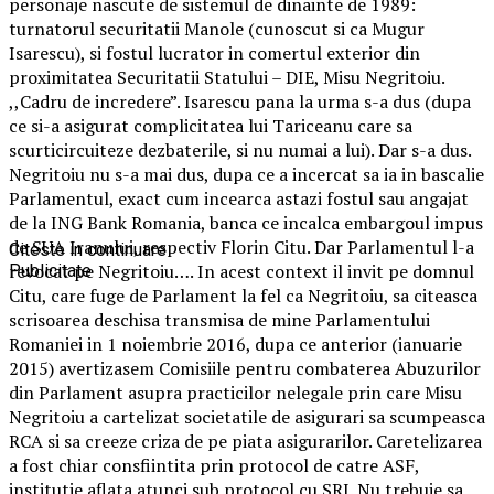
personaje nascute de sistemul de dinainte de 1989:
turnatorul securitatii Manole (cunoscut si ca Mugur
Isarescu), si fostul lucrator in comertul exterior din
proximitatea Securitatii Statului – DIE, Misu Negritoiu.
,,Cadru de incredere”. Isarescu pana la urma s-a dus (dupa
ce si-a asigurat complicitatea lui Tariceanu care sa
scurticircuiteze dezbaterile, si nu numai a lui). Dar s-a dus.
Negritoiu nu s-a mai dus, dupa ce a incercat sa ia in bascalie
Parlamentul, exact cum incearca astazi fostul sau angajat
de la ING Bank Romania, banca ce incalca embargoul impus
de SUA Iranului, respectiv Florin Citu. Dar Parlamentul l-a
Citeste in continuare
revocat pe Negritoiu…. In acest context il invit pe domnul
Publicitate
Citu, care fuge de Parlament la fel ca Negritoiu, sa citeasca
scrisoarea deschisa transmisa de mine Parlamentului
Romaniei in 1 noiembrie 2016, dupa ce anterior (ianuarie
2015) avertizasem Comisiile pentru combaterea Abuzurilor
din Parlament asupra practicilor nelegale prin care Misu
Negritoiu a cartelizat societatile de asigurari sa scumpeasca
RCA si sa creeze criza de pe piata asigurarilor. Caretelizarea
a fost chiar consfiintita prin protocol de catre ASF,
institutie aflata atunci sub protocol cu SRI. Nu trebuie sa