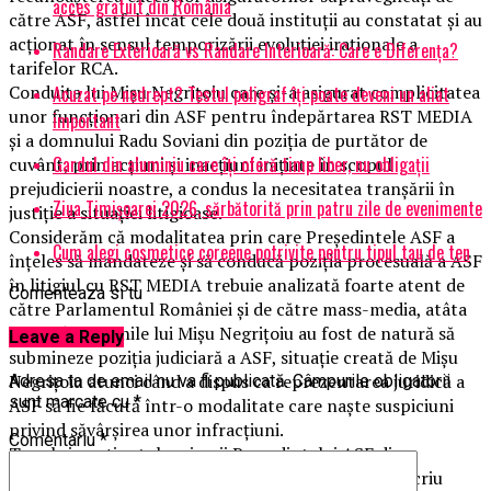
acces gratuit din România
către ASF, astfel încât cele două instituții au constatat și au
acționat în sensul temporizării evoluției iraționale a
Randare Exterioară vs Randare Interioară: Care e Diferența?
tarifelor RCA.
Conduita lui Mișu Negrițoiu care și-a asigurat complicitatea
Acuzat pe nedrept? Testul poligraf îţi poate deveni un aliat
unor funcționari din ASF pentru îndepărtarea RST MEDIA
important
și a domnului Radu Soviani din poziția de purtător de
Gardul din aluminiu care îți oferă timp liber, nu obligații
cuvânt, prin acțiuni și inacțiuni inițiate în scopul
prejudicierii noastre, a condus la necesitatea tranșării în
Ziua Timișoarei 2026, sărbătorită prin patru zile de evenimente
justiție a situației litigioase.
Considerăm că modalitatea prin care Președintele ASF a
Cum alegi cosmetice coreene potrivite pentru tipul tau de ten
înțeles să mandateze și să conducă poziția procesuală a ASF
în litigiul cu RST MEDIA trebuie analizată foarte atent de
Comenteaza si tu
către Parlamentul României și de către mass-media, atâta
timp cât acțiunile lui Mișu Negrițoiu au fost de natură să
Leave a Reply
submineze poziția judiciară a ASF, situație creată de Mișu
Negrițoiu atunci când a dispus ca reprezentarea juridică a
Adresa ta de email nu va fi publicată.
Câmpurile obligatorii
sunt marcate cu
*
ASF să fie făcută într-o modalitate care naște suspiciuni
privind săvârșirea unor infracțiuni.
Comentariu
*
Tonul și conținutul scrisorii Președintelui ASF din
31.10.2016 către Parlamentul României se circumscriu