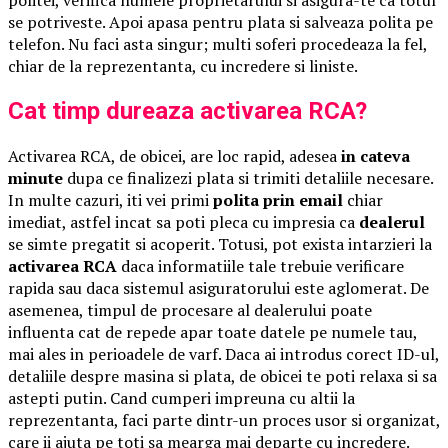
politei, verifica numele proprietarului si asigura-te ca totul
se potriveste. Apoi apasa pentru plata si salveaza polita pe
telefon. Nu faci asta singur; multi soferi procedeaza la fel,
chiar de la reprezentanta, cu incredere si liniste.
Cat timp dureaza activarea RCA?
Activarea RCA, de obicei, are loc rapid, adesea
in cateva
minute
dupa ce finalizezi plata si trimiti detaliile necesare.
In multe cazuri, iti vei primi
polita prin email
chiar
imediat, astfel incat sa poti pleca cu impresia ca
dealerul
se simte pregatit si acoperit. Totusi, pot exista intarzieri la
activarea RCA
daca informatiile tale trebuie verificare
rapida sau daca sistemul asiguratorului este aglomerat. De
asemenea, timpul de procesare al dealerului poate
influenta cat de repede apar toate datele pe numele tau,
mai ales in perioadele de varf. Daca ai introdus corect ID-ul,
detaliile despre masina si plata, de obicei te poti relaxa si sa
astepti putin. Cand cumperi impreuna cu altii la
reprezentanta, faci parte dintr-un proces usor si organizat,
care ii ajuta pe toti sa mearga mai departe cu incredere.