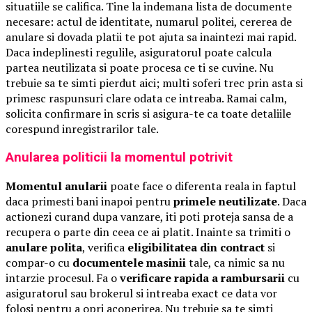
situatiile se califica. Tine la indemana lista de documente
necesare: actul de identitate, numarul politei, cererea de
anulare si dovada platii te pot ajuta sa inaintezi mai rapid.
Daca indeplinesti regulile, asiguratorul poate calcula
partea neutilizata si poate procesa ce ti se cuvine. Nu
trebuie sa te simti pierdut aici; multi soferi trec prin asta si
primesc raspunsuri clare odata ce intreaba. Ramai calm,
solicita confirmare in scris si asigura-te ca toate detaliile
corespund inregistrarilor tale.
Anularea politicii la momentul potrivit
Momentul anularii
poate face o diferenta reala in faptul
daca primesti bani inapoi pentru
primele neutilizate
. Daca
actionezi curand dupa vanzare, iti poti proteja sansa de a
recupera o parte din ceea ce ai platit. Inainte sa trimiti o
anulare polita
, verifica
eligibilitatea din contract
si
compar-o cu
documentele masinii
tale, ca nimic sa nu
intarzie procesul. Fa o
verificare rapida a rambursarii
cu
asiguratorul sau brokerul si intreaba exact ce data vor
folosi pentru a opri acoperirea. Nu trebuie sa te simti