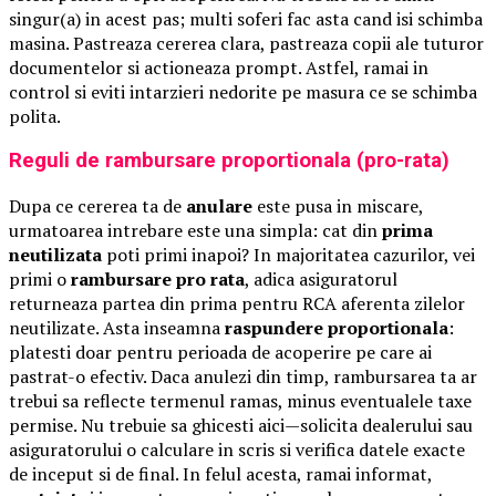
singur(a) in acest pas; multi soferi fac asta cand isi schimba
masina. Pastreaza cererea clara, pastreaza copii ale tuturor
documentelor si actioneaza prompt. Astfel, ramai in
control si eviti intarzieri nedorite pe masura ce se schimba
polita.
Reguli de rambursare proportionala (pro-rata)
Dupa ce cererea ta de
anulare
este pusa in miscare,
urmatoarea intrebare este una simpla: cat din
prima
neutilizata
poti primi inapoi? In majoritatea cazurilor, vei
primi o
rambursare pro rata
, adica asiguratorul
returneaza partea din prima pentru RCA aferenta zilelor
neutilizate. Asta inseamna
raspundere proportionala
:
platesti doar pentru perioada de acoperire pe care ai
pastrat-o efectiv. Daca anulezi din timp, rambursarea ta ar
trebui sa reflecte termenul ramas, minus eventualele taxe
permise. Nu trebuie sa ghicesti aici—solicita dealerului sau
asiguratorului o calculare in scris si verifica datele exacte
de inceput si de final. In felul acesta, ramai informat,