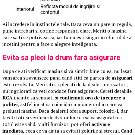
Reflecta modul de ingrijire si
Interiorul
confortul
Ai incredere in instinctele tale. Daca ceva nu pare in regula,
pune intrebari si obtine raspunsuri clare. Meriti o masina
care sa ti se potriveasca, iar tu nu esti singur in efortul de a
incetini pentru a face o alegere inteligenta.
Evita sa pleci la drum fara asigurare
Dupa ce ati verificat masina si va simtiti bine cu ea, nu lasati
vanzarea sa avanseze pana cand stiti ca partea de
asigurari
este rezolvata. Meritati sa plecati de la dealer increzatori,
nu ingrijorati ca veti conduce fara asigurare. Cereti detaliile
RCA
inainte sa semnati si
confirmati ora de incepere a
politei
, astfel incat sa coincida cu momentul in care va
preluati masina. Daca dealerul ofera suport, folositi-l, dar
faceti totusi verificarile dvs. online ca sa va asigurati ca
totul este valid. Multi furnizori pot oferi
activare
imediata
, ceea ce va ajuta sa evitati golurile si stresul. Cand