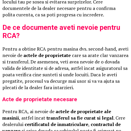
locului tau pe sosea si evitarea surprizelor. Cere
documentele de la dealer necesare pentru a confirma
polita curenta, ca sa poti progresa cu incredere.
De ce documente aveti nevoie pentru
RCA?
Pentru a obtine RCA pentru masina dvs. second-hand, aveti
nevoie de
actele de proprietate
care sa arate clar vanzarea
si transferul. De asemenea, veti avea nevoie de o dovada
valida de identitate si de adresa, astfel incat asiguratorul sa
poata verifica cine sunteti si unde locuiti. Daca le aveti
pregatite, procesul va decurge mai usor si va va ajuta sa
plecati de la dealer fara intarzieri.
Acte de proprietate necesare
Pentru RCA, ai nevoie de
actele de proprietate ale
masinii
, astfel incat
transferul sa fie curat si legal
. Cere
dealerului
certificatul de inmatriculare
,
contractul de
vanzare
si orice dovada ca vehiculul poate fi asigurat pe