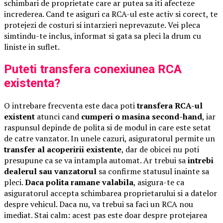
schimbari de proprietate care ar putea sa iti afecteze
increderea. Cand te asiguri ca RCA-ul este activ si corect, te
protejezi de costuri si intarzieri neprevazute. Vei pleca
simtindu-te inclus, informat si gata sa pleci la drum cu
liniste in suflet.
Puteti transfera conexiunea RCA
existenta?
O intrebare frecventa este daca poti
transfera RCA-ul
existent
atunci cand
cumperi o masina second-hand
, iar
raspunsul depinde de polita si de modul in care este setat
de catre vanzator. In unele cazuri, asiguratorul permite un
transfer al acoperirii existente
, dar de obicei nu poti
presupune ca se va intampla automat. Ar trebui sa
intrebi
dealerul sau vanzatorul
sa confirme statusul inainte sa
pleci.
Daca polita ramane valabila
, asigura-te ca
asiguratorul accepta schimbarea proprietarului si a datelor
despre vehicul. Daca nu, va trebui sa faci un RCA nou
imediat. Stai calm: acest pas este doar despre protejarea