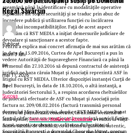
Negrițoiu și Gheorghe Mușat în litigiile cu RST MEDIA se
aseamănă până la identificare cu modalitățile operative
Regal Săvârșin
legendate ale fostei securități și se traduc prin abuz de
încredere publică și utilizarea funcției cu încălcarea
regimului incompatibilităților. Față de acest aspect
precizăm că RST MEDIA a inițiat demersurile judiciare de
devoalare și sancționare a acestor fapte.
Publicat
Pentru a explica mai concret afirmația de mai sus arătăm că
în data de 15.09.2016, Curtea de Apel București a pus în
acum 3 luni
vedere Autorității de Supraveghere Financiară ca până la
pe
termenul din 27.10.2016 să depună contractul de asistență
juridică pe baza căruia Mușat și Asociații reprezintă ASF în
mai 11, 2026
litigiul cu RST MEDIA. Ulterior dispoziției instanței Curții de
Apel București, în data de 18.10.2016, o altă instanță, a
De
Judecătoriei Sectorului 3, a respins acordarea cheltuielilor
Succes
de judecată efectuate de ASF cu Mușat și Asociații prin
factura nr. 209/08.02.2016 (factură transmisă personal
domnului Mișu Negrițoiu), după ce RST MEDIA a reclamat
Pentru al patrulea an consecutiv, în ultimul weekend al
faptul că factura sus-menționată reprezintă servicii fictive.
lunii aprilie,
festivalul
Suflet de România
a readus la viață
Acest aspect coroborat cu calitatea de lucrător al
lumea satului de altădată, cu artizani ai gustului autentic,
Securității București a domnului Gheorghe Mușat, precum
meșteșugari gata să arate tainele unor meserii transmise