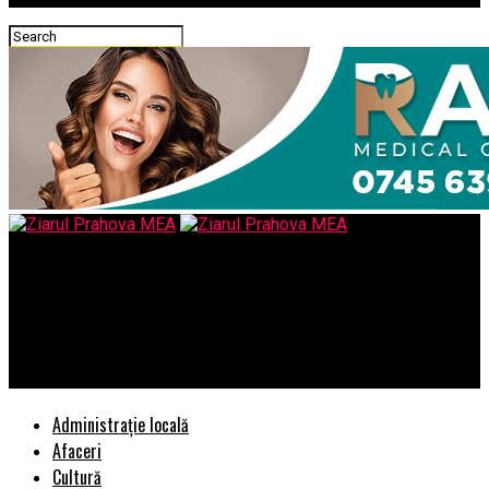
Ziarul Prahova MEA
Florin Citu, turnatorul securitatii Manole si fostul lucrator in
comertul exterior din proximitatea Securitatii Statului – DIE,
Misu Negritoiu
Administrație locală
Afaceri
Cultură