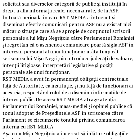
solicitat sau diverselor categorii de public și instituții în
drept a afla informații reale, necenzurate, de la ASF.
În toată perioada în care RST MEDIA a întocmit și
diseminat efectiv comunicări pentru ASF nu a existat nici
măcar o situație care să se apropie de conținutul scrisorii
personale a lui Mișu Negrițoiu către Parlamentul României
și regretăm că o asemenea comunicare poartă sigla ASF în
interesul personal al unui funcționar atâta timp cât
scrisoarea lui Mișu Negrițoiu introduce judecăți de valoare,
intenții litigioase, interpretări legislative și poziții
personale ale unui funcționar.
RST MEDIA a avut în permanență obligații contractuale
față de Autoritate, ca instituție, și nu față de funcționari ai
acesteia, respectând rolul de a disemina informațiile de
interes public. De aceea RST MEDIA atrage atenția
Parlamentului României, mass-mediei și opiniei publice că
tonul adoptat de Președintele ASF în scrisoarea către
Parlament se circumscrie tonului privind comunicarea
internă cu RST MEDIA.
Așa cum Mișu Negrițoiu a încercat să înlăture obligațiile