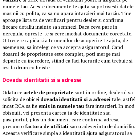
numele tau. Aceste documente te ajuta sa potrivesti datele
masinii cu polita, ca sa nu apara intarzieri mai tarziu. Tine
aproape lista ta de verificari pentru dealer si confirma
fiecare detaliu inainte sa semnezi. Daca ceva pare in
neregula, opreste-te si cere imediat documente corectate.
O trecere rapida si a termenilor de acoperire te ajuta, de
asemenea, sa intelegi ce va accepta asiguratorul. Cand
dosarul de proprietate este complet, poti merge mai
departe cu incredere, stiind ca faci lucrurile cum trebuie si
iesi la drum cu liniste.
Dovada identitatii si a adresei
Odata ce
actele de proprietate
sunt in ordine, dealerul va
solicita de obicei
dovada identitatii si a adresei
tale, astfel
incat RCA sa fie
emis in numele tau
fara intarzieri. In mod
obisnuit, vei prezenta cartea ta de identitate sau
pasaportul, plus un document care confirma adresa,
precum o
factura de utilitati
sau o adeverinta de domiciliu.
Aceasta verificare simpla a identitatii ajuta asiguratorul sa