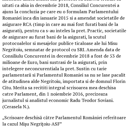
uitati ca abia in decembrie 2018, Consiliul Concurentei a
ajuns la concluzia pe care eu o formulam Parlamentului
Romaniei inca din ianuarie 2015 si a amendat societatile de
asigurare RCA (timp in care au mai fost furati bani de la
asigurati), pentru ca s-au inteles la pret. Practic, societatile
de asigurare au furat bani de la asigurati, la scutul
protocoalelor si mesajelor publice ticaloase ale lui Misu
Negritoiu, semnatar de protocol cu SRI. Amenda data de
Consiliulu Concurentei in decembrie 2018 a fost de 53 de
milioane de Euro, bani sustrasi de la asigurati, prin
intelegere neconcurentiala la pret. Sustin cu tarie
parlamentarii si Parlamentul Romaniei sa nu se lase pacalit
de atitudinea alde Negritoiu, importata si de domnul Florin
Citu. Merita sa recititi integral scrisoarea mea deschisa
catre Parlament, din 1 noiembrie 2016, precizeaza
jurnalistul si analistul economic Radu Teodor Soviani.
(Cerasela N.).
„Scrisoare deschisă către Parlamentul României referitoare
la cazul Mișu Negrițoiu-ASF”