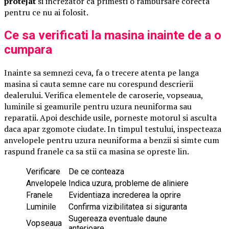
protejat
si increzator ca primesti o rambursare corecta
pentru ce nu ai folosit.
Ce sa verificati la masina inainte de a o
cumpara
Inainte sa semnezi ceva, fa o trecere atenta pe langa
masina si cauta semne care nu corespund descrierii
dealerului. Verifica elementele de caroserie, vopseaua,
luminile si geamurile pentru uzura neuniforma sau
reparatii. Apoi deschide usile, porneste motorul si asculta
daca apar zgomote ciudate. In timpul testului, inspecteaza
anvelopele pentru uzura neuniforma a benzii si simte cum
raspund franele ca sa stii ca masina se opreste lin.
Verificare
De ce conteaza
Anvelopele
Indica uzura, probleme de aliniere
Franele
Evidentiaza increderea la oprire
Luminile
Confirma vizibilitatea si siguranta
Sugereaza eventuale daune
Vopseaua
anterioare