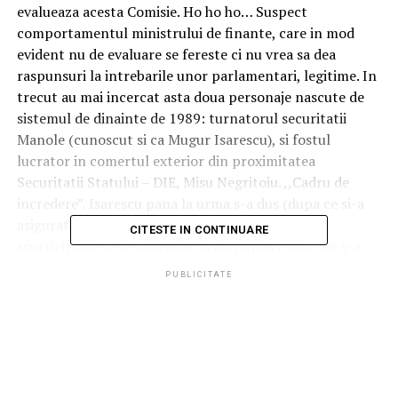
evalueaza acesta Comisie. Ho ho ho… Suspect
comportamentul ministrului de finante, care in mod
evident nu de evaluare se fereste ci nu vrea sa dea
raspunsuri la intrebarile unor parlamentari, legitime. In
trecut au mai incercat asta doua personaje nascute de
sistemul de dinainte de 1989: turnatorul securitatii
Manole (cunoscut si ca Mugur Isarescu), si fostul
lucrator in comertul exterior din proximitatea
Securitatii Statului – DIE, Misu Negritoiu. ,,Cadru de
incredere”. Isarescu pana la urma s-a dus (dupa ce si-a
asigurat complicitatea lui Tariceanu care sa
CITESTE IN CONTINUARE
scurticircuiteze dezbaterile, si nu numai a lui). Dar s-a
dus. Negritoiu nu s-a mai dus, dupa ce a incercat sa ia in
PUBLICITATE
bascalie Parlamentul, exact cum incearca astazi fostul
sau angajat de la ING Bank Romania, banca ce incalca
embargoul impus de SUA Iranului, respectiv Florin Citu.
Dar Parlamentul l-a revocat pe Negritoiu…. In acest
context il invit pe domnul Citu, care fuge de Parlament
la fel ca Negritoiu, sa citeasca scrisoarea deschisa