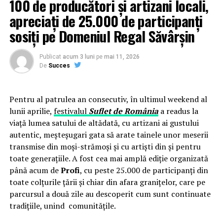
100 de producători și artizani locali,
Parlamentul și Guvernul României prin recunoașterea
exceselor asigurătorilor supravegheați de către ASF,
apreciați de 25.000 de participanți
astfel încât cele două instituții au constatat și au
sosiți pe Domeniul Regal Săvârșin
acționat în sensul temporizării evoluției iraționale a
tarifelor RCA.
Publicat
acum 3 luni
pe
mai 11, 2026
Conduita lui Mișu Negrițoiu care și-a asigurat
De
Succes
complicitatea unor funcționari din ASF pentru
îndepărtarea RST MEDIA și a domnului Radu Soviani din
poziția de purtător de cuvânt, prin acțiuni și inacțiuni
Pentru al patrulea an consecutiv, în ultimul weekend al
inițiate în scopul prejudicierii noastre, a condus la
lunii aprilie,
festivalul
Suflet de România
a readus la
necesitatea tranșării în justiție a situației litigioase.
viață lumea satului de altădată, cu artizani ai gustului
Considerăm că modalitatea prin care Președintele ASF a
autentic, meșteșugari gata să arate tainele unor meserii
înțeles să mandateze și să conducă poziția procesuală a
transmise din moși-strămoși și cu artiști din și pentru
ASF în litigiul cu RST MEDIA trebuie analizată foarte
toate generațiile. A fost cea mai amplă ediție organizată
atent de către Parlamentul României și de către mass-
până acum de
Profi
, cu peste 25.000 de participanți din
media, atâta timp cât acțiunile lui Mișu Negrițoiu au fost
toate colțurile țării și chiar din afara granițelor, care pe
de natură să submineze poziția judiciară a ASF, situație
parcursul a două zile au descoperit cum sunt continuate
creată de Mișu Negrițoiu atunci când a dispus ca
tradițiile, unind comunitățile.
reprezentarea juridică a ASF să fie făcută într-o