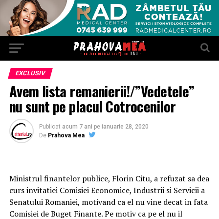
EXCLUSIV
Avem lista remanierii!/”Vedetele”
nu sunt pe placul Cotrocenilor
Publicat
acum 7 ani
pe
ianuarie 28, 2020
De
Prahova Mea
Ministrul finantelor publice, Florin Citu, a refuzat sa dea
curs invitatiei Comisiei Economice, Industrii si Servicii a
Senatului Romaniei, motivand ca el nu vine decat in fata
Comisiei de Buget Finante. Pe motiv ca pe el nu il