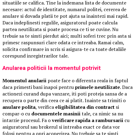
situatiile se califica. Tine la indemana lista de documente
necesare: actul de identitate, numarul politei, cererea de
anulare si dovada platii te pot ajuta sa inaintezi mai rapid.
Daca indeplinesti regulile, asiguratorul poate calcula
partea neutilizata si poate procesa ce ti se cuvine. Nu
trebuie sa te simti pierdut aici; multi soferi trec prin asta si
primesc raspunsuri clare odata ce intreaba. Ramai calm,
solicita confirmare in scris si asigura-te ca toate detaliile
corespund inregistrarilor tale.
Anularea politicii la momentul potrivit
Momentul anularii
poate face o diferenta reala in faptul
daca primesti bani inapoi pentru
primele neutilizate
. Daca
actionezi curand dupa vanzare, iti poti proteja sansa de a
recupera o parte din ceea ce ai platit. Inainte sa trimiti o
anulare polita
, verifica
eligibilitatea din contract
si
compar-o cu
documentele masinii
tale, ca nimic sa nu
intarzie procesul. Fa o
verificare rapida a rambursarii
cu
asiguratorul sau brokerul si intreaba exact ce data vor
folosi pentru a opri acoperirea. Nu trebuie sa te simti