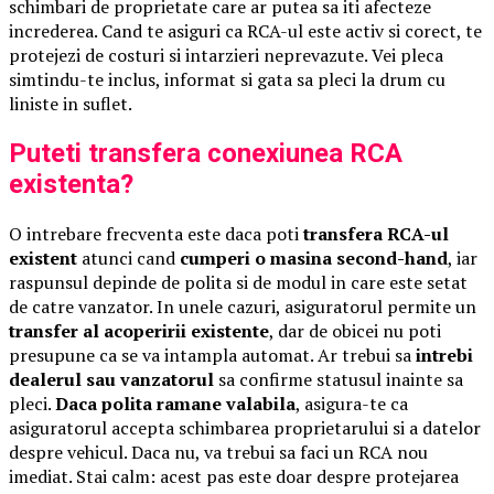
schimbari de proprietate care ar putea sa iti afecteze
increderea. Cand te asiguri ca RCA-ul este activ si corect, te
protejezi de costuri si intarzieri neprevazute. Vei pleca
simtindu-te inclus, informat si gata sa pleci la drum cu
liniste in suflet.
Puteti transfera conexiunea RCA
existenta?
O intrebare frecventa este daca poti
transfera RCA-ul
existent
atunci cand
cumperi o masina second-hand
, iar
raspunsul depinde de polita si de modul in care este setat
de catre vanzator. In unele cazuri, asiguratorul permite un
transfer al acoperirii existente
, dar de obicei nu poti
presupune ca se va intampla automat. Ar trebui sa
intrebi
dealerul sau vanzatorul
sa confirme statusul inainte sa
pleci.
Daca polita ramane valabila
, asigura-te ca
asiguratorul accepta schimbarea proprietarului si a datelor
despre vehicul. Daca nu, va trebui sa faci un RCA nou
imediat. Stai calm: acest pas este doar despre protejarea