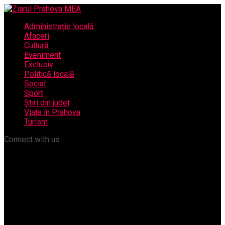
Administrație locală
Afaceri
Cultură
Eveniment
Exclusiv
Politică locală
Social
Sport
Știri din județ
Viața în Prahova
Turism
Connect with us