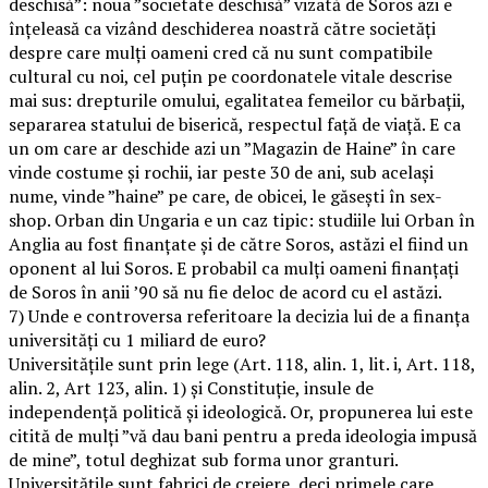
deschisă”: noua ”societate deschisă” vizată de Soros azi e
înțeleasă ca vizând deschiderea noastră către societăți
despre care mulți oameni cred că nu sunt compatibile
cultural cu noi, cel puțin pe coordonatele vitale descrise
mai sus: drepturile omului, egalitatea femeilor cu bărbații,
separarea statului de biserică, respectul față de viață. E ca
un om care ar deschide azi un ”Magazin de Haine” în care
vinde costume și rochii, iar peste 30 de ani, sub același
nume, vinde ”haine” pe care, de obicei, le găsești în sex-
shop. Orban din Ungaria e un caz tipic: studiile lui Orban în
Anglia au fost finanţate şi de către Soros, astăzi el fiind un
oponent al lui Soros. E probabil ca mulți oameni finanțați
de Soros în anii ’90 să nu fie deloc de acord cu el astăzi.
7) Unde e controversa referitoare la decizia lui de a finanța
universități cu 1 miliard de euro?
Universitățile sunt prin lege (Art. 118, alin. 1, lit. i, Art. 118,
alin. 2, Art 123, alin. 1) și Constituție, insule de
independență politică și ideologică. Or, propunerea lui este
citită de mulți ”vă dau bani pentru a preda ideologia impusă
de mine”, totul deghizat sub forma unor granturi.
Universitățile sunt fabrici de creiere, deci primele care