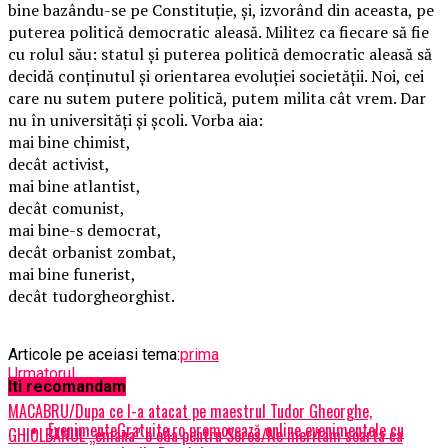
bine bazându-se pe Constituție, și, izvorând din aceasta, pe
puterea politică democratic aleasă. Militez ca fiecare să fie
cu rolul său: statul și puterea politică democratic aleasă să
decidă conținutul și orientarea evoluției societății. Noi, cei
care nu sutem putere politică, putem milita cât vrem. Dar
nu în universități și școli. Vorba aia:
mai bine chimist,
decât activist,
mai bine atlantist,
decât comunist,
mai bine-s democrat,
decât orbanist zombat,
mai bine funerist,
decât tudorgheorghist.
Articole pe aceiasi tema:
prima
Urmatorul
Iti recomandam
MACABRU/Dupa ce l-a atacat pe maestrul Tudor Gheorghe,
EvenimenteGratuite.ro promovează online evenimentele cu
GHIOLBANUL „emana” o oda pentru Soros/Ne meritam soarta ca