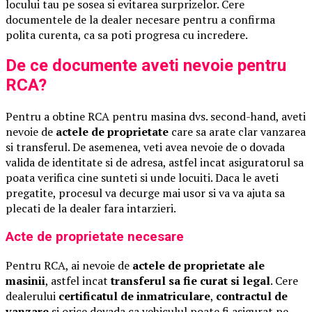
locului tau pe sosea si evitarea surprizelor. Cere
documentele de la dealer necesare pentru a confirma
polita curenta, ca sa poti progresa cu incredere.
De ce documente aveti nevoie pentru
RCA?
Pentru a obtine RCA pentru masina dvs. second-hand, aveti
nevoie de
actele de proprietate
care sa arate clar vanzarea
si transferul. De asemenea, veti avea nevoie de o dovada
valida de identitate si de adresa, astfel incat asiguratorul sa
poata verifica cine sunteti si unde locuiti. Daca le aveti
pregatite, procesul va decurge mai usor si va va ajuta sa
plecati de la dealer fara intarzieri.
Acte de proprietate necesare
Pentru RCA, ai nevoie de
actele de proprietate ale
masinii
, astfel incat
transferul sa fie curat si legal
. Cere
dealerului
certificatul de inmatriculare
,
contractul de
vanzare
si orice dovada ca vehiculul poate fi asigurat pe