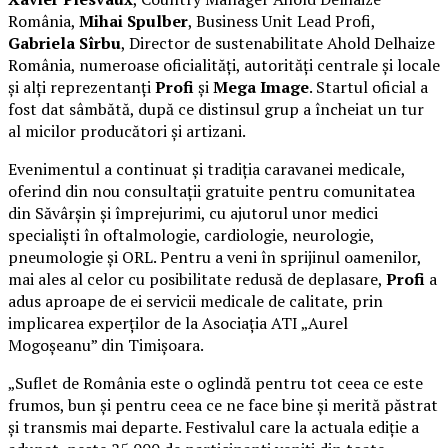
România,
Mihai Spulber
, Business Unit Lead Profi,
Gabriela Sîrbu
, Director de sustenabilitate Ahold Delhaize
România, numeroase oficialități, autorități centrale și locale
și alți reprezentanți
Profi
și
Mega Image
. Startul oficial a
fost dat sâmbătă, după ce distinsul grup a încheiat un tur
al micilor producători și artizani.
Evenimentul a continuat și tradiția caravanei medicale,
oferind din nou consultații gratuite pentru comunitatea
din Săvârșin și împrejurimi, cu ajutorul unor medici
specialiști în oftalmologie, cardiologie, neurologie,
pneumologie și ORL. Pentru a veni în sprijinul oamenilor,
mai ales al celor cu posibilitate redusă de deplasare,
Profi
a
adus aproape de ei servicii medicale de calitate, prin
implicarea experților de la Asociația ATI „Aurel
Mogoșeanu” din Timișoara.
„Suflet de România este o oglindă pentru tot ceea ce este
frumos, bun și pentru ceea ce ne face bine și merită păstrat
și transmis mai departe. Festivalul care la actuala ediție a