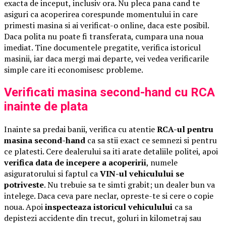
exacta de inceput, inclusiv ora. Nu pleca pana cand te
asiguri ca acoperirea corespunde momentului in care
primesti masina si ai verificat-o online, daca este posibil.
Daca polita nu poate fi transferata, cumpara una noua
imediat. Tine documentele pregatite, verifica istoricul
masinii, iar daca mergi mai departe, vei vedea verificarile
simple care iti economisesc probleme.
Verificati masina second-hand cu RCA
inainte de plata
Inainte sa predai banii, verifica cu atentie
RCA-ul pentru
masina second-hand
ca sa stii exact ce semnezi si pentru
ce platesti. Cere dealerului sa iti arate detaliile politei, apoi
verifica data de incepere a acoperirii
, numele
asiguratorului si faptul ca
VIN-ul vehiculului se
potriveste
. Nu trebuie sa te simti grabit; un dealer bun va
intelege. Daca ceva pare neclar, opreste-te si cere o copie
noua. Apoi
inspecteaza istoricul vehiculului
ca sa
depistezi accidente din trecut, goluri in kilometraj sau