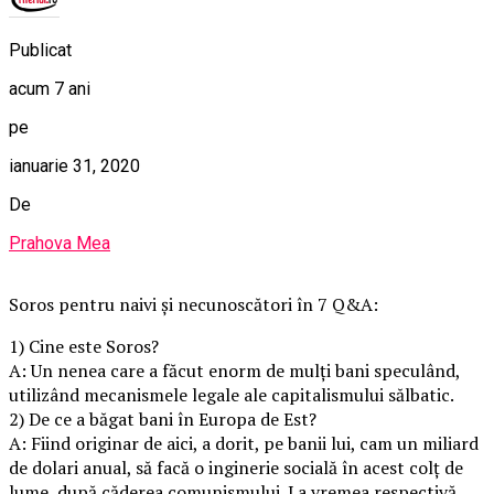
Publicat
acum 7 ani
pe
ianuarie 31, 2020
De
Prahova Mea
Soros pentru naivi şi necunoscători în 7 Q&A:
1) Cine este Soros?
A: Un nenea care a făcut enorm de mulţi bani speculând,
utilizând mecanismele legale ale capitalismului sălbatic.
2) De ce a băgat bani în Europa de Est?
A: Fiind originar de aici, a dorit, pe banii lui, cam un miliard
de dolari anual, să facă o inginerie socială în acest colţ de
lume, după căderea comunismului. La vremea respectivă