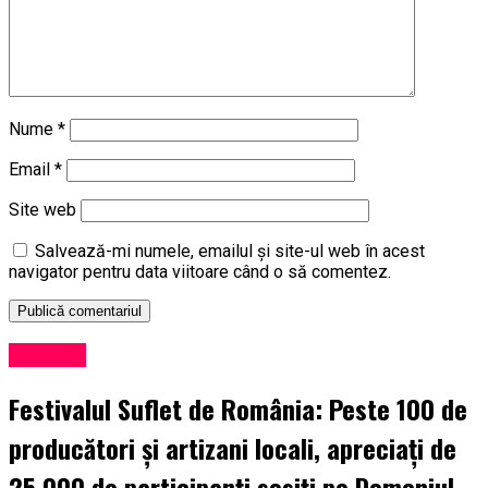
Nume
*
Email
*
Site web
Salvează-mi numele, emailul și site-ul web în acest
navigator pentru data viitoare când o să comentez.
Exclusiv
Festivalul Suflet de România: Peste 100 de
producători și artizani locali, apreciați de
25.000 de participanți sosiți pe Domeniul