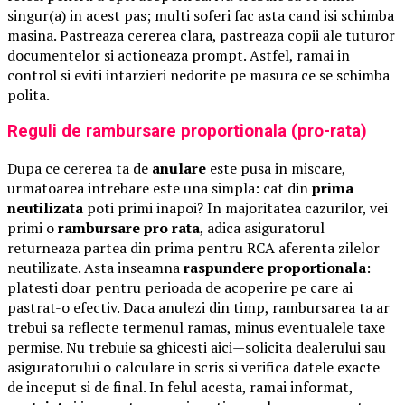
singur(a) in acest pas; multi soferi fac asta cand isi schimba
masina. Pastreaza cererea clara, pastreaza copii ale tuturor
documentelor si actioneaza prompt. Astfel, ramai in
control si eviti intarzieri nedorite pe masura ce se schimba
polita.
Reguli de rambursare proportionala (pro-rata)
Dupa ce cererea ta de
anulare
este pusa in miscare,
urmatoarea intrebare este una simpla: cat din
prima
neutilizata
poti primi inapoi? In majoritatea cazurilor, vei
primi o
rambursare pro rata
, adica asiguratorul
returneaza partea din prima pentru RCA aferenta zilelor
neutilizate. Asta inseamna
raspundere proportionala
:
platesti doar pentru perioada de acoperire pe care ai
pastrat-o efectiv. Daca anulezi din timp, rambursarea ta ar
trebui sa reflecte termenul ramas, minus eventualele taxe
permise. Nu trebuie sa ghicesti aici—solicita dealerului sau
asiguratorului o calculare in scris si verifica datele exacte
de inceput si de final. In felul acesta, ramai informat,