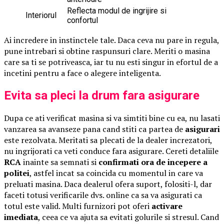
Reflecta modul de ingrijire si
Interiorul
confortul
Ai incredere in instinctele tale. Daca ceva nu pare in regula,
pune intrebari si obtine raspunsuri clare. Meriti o masina
care sa ti se potriveasca, iar tu nu esti singur in efortul de a
incetini pentru a face o alegere inteligenta.
Evita sa pleci la drum fara asigurare
Dupa ce ati verificat masina si va simtiti bine cu ea, nu lasati
vanzarea sa avanseze pana cand stiti ca partea de
asigurari
este rezolvata. Meritati sa plecati de la dealer increzatori,
nu ingrijorati ca veti conduce fara asigurare. Cereti detaliile
RCA
inainte sa semnati si
confirmati ora de incepere a
politei
, astfel incat sa coincida cu momentul in care va
preluati masina. Daca dealerul ofera suport, folositi-l, dar
faceti totusi verificarile dvs. online ca sa va asigurati ca
totul este valid. Multi furnizori pot oferi
activare
imediata
, ceea ce va ajuta sa evitati golurile si stresul. Cand