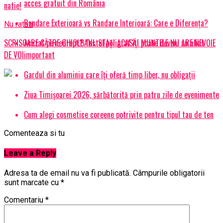
acces gratuit din România
natie!
Randare Exterioară vs Randare Interioară: Care e Diferența?
Nu ratati
Acuzat pe nedrept? Testul poligraf îţi poate deveni un aliat
SCRISOARE CĂTRE GHIOLBANI. STAȚI ACASĂ! MUNTELE NU ARE NEVOIE
important
DE VOI
Gardul din aluminiu care îți oferă timp liber, nu obligații
Ziua Timișoarei 2026, sărbătorită prin patru zile de evenimente
Cum alegi cosmetice coreene potrivite pentru tipul tau de ten
Comenteaza si tu
Leave a Reply
Adresa ta de email nu va fi publicată.
Câmpurile obligatorii
sunt marcate cu
*
Comentariu
*