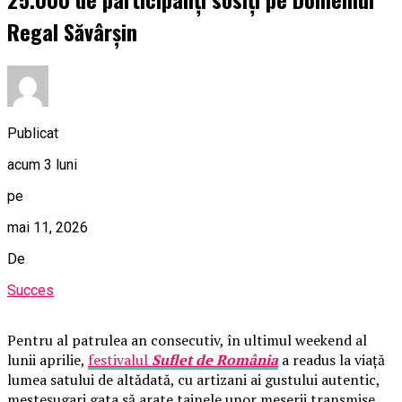
Regal Săvârșin
Publicat
acum 3 luni
pe
mai 11, 2026
De
Succes
Pentru al patrulea an consecutiv, în ultimul weekend al
lunii aprilie,
festivalul
Suflet de România
a readus la viață
lumea satului de altădată, cu artizani ai gustului autentic,
meșteșugari gata să arate tainele unor meserii transmise