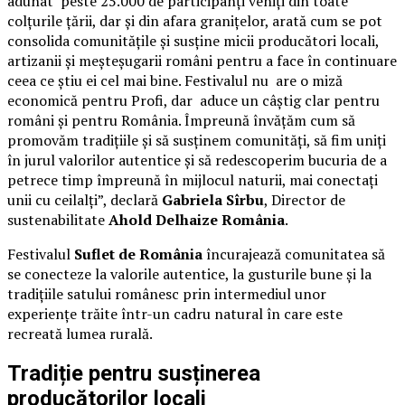
adunat peste 25.000 de participanți veniți din toate
colțurile țării, dar și din afara granițelor, arată cum se pot
consolida comunitățile și susține micii producători locali,
artizanii și meșteșugarii români pentru a face în continuare
ceea ce știu ei cel mai bine. Festivalul nu are o miză
economică pentru Profi, dar aduce un câștig clar pentru
români și pentru România. Împreună învățăm cum să
promovăm tradițiile și să susținem comunități, să fim uniți
în jurul valorilor autentice și să redescoperim bucuria de a
petrece timp împreună în mijlocul naturii, mai conectați
unii cu ceilalți”, declară
Gabriela Sîrbu
, Director de
sustenabilitate
Ahold Delhaize România
.
Festivalul
Suflet de România
încurajează comunitatea să
se conecteze la valorile autentice, la gusturile bune și la
tradițiile satului românesc prin intermediul unor
experiențe trăite într-un cadru natural în care este
recreată lumea rurală.
Tradiție pentru susținerea
producătorilor locali