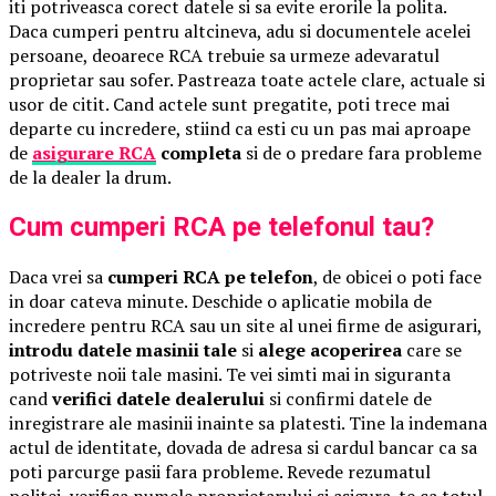
iti potriveasca corect datele si sa evite erorile la polita.
Daca cumperi pentru altcineva, adu si documentele acelei
persoane, deoarece RCA trebuie sa urmeze adevaratul
proprietar sau sofer. Pastreaza toate actele clare, actuale si
usor de citit. Cand actele sunt pregatite, poti trece mai
departe cu incredere, stiind ca esti cu un pas mai aproape
de
asigurare RCA
completa
si de o predare fara probleme
de la dealer la drum.
Cum cumperi RCA pe telefonul tau?
Daca vrei sa
cumperi RCA pe telefon
, de obicei o poti face
in doar cateva minute. Deschide o aplicatie mobila de
incredere pentru RCA sau un site al unei firme de asigurari,
introdu datele masinii tale
si
alege acoperirea
care se
potriveste noii tale masini. Te vei simti mai in siguranta
cand
verifici datele dealerului
si confirmi datele de
inregistrare ale masinii inainte sa platesti. Tine la indemana
actul de identitate, dovada de adresa si cardul bancar ca sa
poti parcurge pasii fara probleme. Revede rezumatul