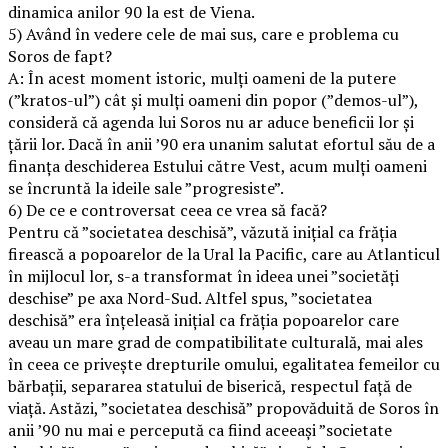
dinamica anilor 90 la est de Viena.
5) Având în vedere cele de mai sus, care e problema cu
Soros de fapt?
A: În acest moment istoric, mulţi oameni de la putere
(”kratos-ul”) cât și mulți oameni din popor (”demos-ul”),
consideră că agenda lui Soros nu ar aduce beneficii lor şi
ţării lor. Dacă în anii ’90 era unanim salutat efortul său de a
finanța deschiderea Estului către Vest, acum mulți oameni
se încruntă la ideile sale ”progresiste”.
6) De ce e controversat ceea ce vrea să facă?
Pentru că ”societatea deschisă”, văzută inițial ca frăția
firească a popoarelor de la Ural la Pacific, care au Atlanticul
în mijlocul lor, s-a transformat în ideea unei ”societăți
deschise” pe axa Nord-Sud. Altfel spus, ”societatea
deschisă” era înțeleasă inițial ca frăția popoarelor care
aveau un mare grad de compatibilitate culturală, mai ales
în ceea ce privește drepturile omului, egalitatea femeilor cu
bărbații, separarea statului de biserică, respectul față de
viață. Astăzi, ”societatea deschisă” propovăduită de Soros în
anii ’90 nu mai e percepută ca fiind aceeași ”societate