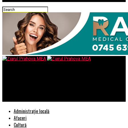
Ziarul Prahova MEA
Oare ministrul Grindă s-o fi autodenunțat, sau a denunțat, pe
modelul dosarului Urdăreanu/Orban … ? Asta apropo’ de
anticipate
Administrație locală
Afaceri
Cultură