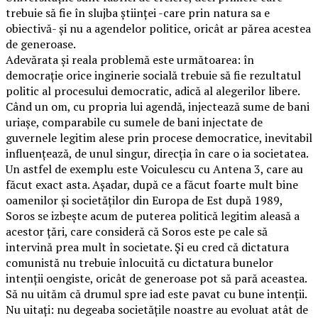
trebuie să fie în slujba științei -care prin natura sa e
obiectivă- și nu a agendelor politice, oricât ar părea acestea
de generoase.
Adevărata şi reala problemă este următoarea: în
democraţie orice inginerie socială trebuie să fie rezultatul
politic al procesului democratic, adică al alegerilor libere.
Când un om, cu propria lui agendă, injectează sume de bani
uriașe, comparabile cu sumele de bani injectate de
guvernele legitim alese prin procese democratice, inevitabil
influenţează, de unul singur, direcţia în care o ia societatea.
Un astfel de exemplu este Voiculescu cu Antena 3, care au
făcut exact asta. Aşadar, după ce a făcut foarte mult bine
oamenilor şi societăţilor din Europa de Est după 1989,
Soros se izbeşte acum de puterea politică legitim aleasă a
acestor ţări, care consideră că Soros este pe cale să
intervină prea mult în societate. Și eu cred că dictatura
comunistă nu trebuie înlocuită cu dictatura bunelor
intenții oengiste, oricât de generoase pot să pară aceastea.
Să nu uităm că drumul spre iad este pavat cu bune intenții.
Nu uitați: nu degeaba societățile noastre au evoluat atât de