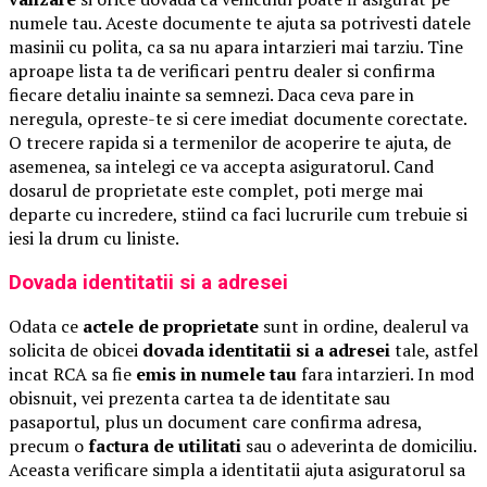
numele tau. Aceste documente te ajuta sa potrivesti datele
masinii cu polita, ca sa nu apara intarzieri mai tarziu. Tine
aproape lista ta de verificari pentru dealer si confirma
fiecare detaliu inainte sa semnezi. Daca ceva pare in
neregula, opreste-te si cere imediat documente corectate.
O trecere rapida si a termenilor de acoperire te ajuta, de
asemenea, sa intelegi ce va accepta asiguratorul. Cand
dosarul de proprietate este complet, poti merge mai
departe cu incredere, stiind ca faci lucrurile cum trebuie si
iesi la drum cu liniste.
Dovada identitatii si a adresei
Odata ce
actele de proprietate
sunt in ordine, dealerul va
solicita de obicei
dovada identitatii si a adresei
tale, astfel
incat RCA sa fie
emis in numele tau
fara intarzieri. In mod
obisnuit, vei prezenta cartea ta de identitate sau
pasaportul, plus un document care confirma adresa,
precum o
factura de utilitati
sau o adeverinta de domiciliu.
Aceasta verificare simpla a identitatii ajuta asiguratorul sa