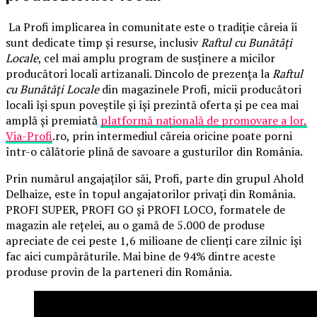
La Profi implicarea în comunitate este o tradiție căreia îi
sunt dedicate timp și resurse, inclusiv
Raftul cu Bunătăți
Locale
, cel mai amplu program de susținere a micilor
producători locali artizanali. Dincolo de prezența la
Raftul
cu Bunătăți Locale
din magazinele Profi, micii producători
locali își spun poveștile și își prezintă oferta și pe cea mai
amplă și premiată
platformă națională de promovare a lor,
Via-Profi
.ro, prin intermediul căreia oricine poate porni
într-o călătorie plină de savoare a gusturilor din România.
Prin numărul angajaților săi, Profi, parte din grupul Ahold
Delhaize, este în topul angajatorilor privați din România.
PROFI SUPER, PROFI GO și PROFI LOCO, formatele de
magazin ale rețelei, au o gamă de 5.000 de produse
apreciate de cei peste 1,6 milioane de clienți care zilnic își
fac aici cumpărăturile. Mai bine de 94% dintre aceste
produse provin de la parteneri din România.