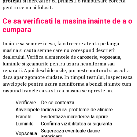
protejat
si increzator ca primesti o rambursare corecta
pentru ce nu ai folosit.
Ce sa verificati la masina inainte de a o
cumpara
Inainte sa semnezi ceva, fa o trecere atenta pe langa
masina si cauta semne care nu corespund descrierii
dealerului. Verifica elementele de caroserie, vopseaua,
luminile si geamurile pentru uzura neuniforma sau
reparatii. Apoi deschide usile, porneste motorul si asculta
daca apar zgomote ciudate. In timpul testului, inspecteaza
anvelopele pentru uzura neuniforma a benzii si simte cum
raspund franele ca sa stii ca masina se opreste lin.
Verificare
De ce conteaza
Anvelopele
Indica uzura, probleme de aliniere
Franele
Evidentiaza increderea la oprire
Luminile
Confirma vizibilitatea si siguranta
Sugereaza eventuale daune
Vopseaua
anterioare