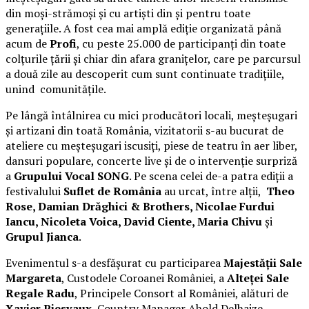
din moși-strămoși și cu artiști din și pentru toate
generațiile. A fost cea mai amplă ediție organizată până
acum de
Profi
, cu peste 25.000 de participanți din toate
colțurile țării și chiar din afara granițelor, care pe parcursul
a două zile au descoperit cum sunt continuate tradițiile,
unind comunitățile.
Pe lângă întâlnirea cu mici producători locali, meșteșugari
și artizani din toată România, vizitatorii s-au bucurat de
ateliere cu meșteșugari iscusiți, piese de teatru în aer liber,
dansuri populare, concerte live și de o intervenție surpriză
a
Grupului Vocal SONG
. Pe scena celei de-a patra ediții a
festivalului
Suflet de România
au urcat, între alții,
Theo
Rose, Damian Drăghici & Brothers, Nicolae Furdui
Iancu, Nicoleta Voica, David Ciente, Maria Chivu
și
Grupul Jianca
.
Evenimentul s-a desfășurat cu participarea
Majestății Sale
Margareta
, Custodele Coroanei României, a
Alteței Sale
Regale Radu
, Principele Consort al României, alături de
Xavier Piesvaux
, Country Manager Ahold Delhaize