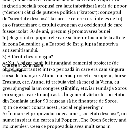
ingineria socială propusă era larg îmbrățișată atât de popor
(”demos”) cât și de puterea politică (”kratos”): conceptul
de ”societate deschisă” la care se referea era înțeles de toți
ca o fraternizare a estului european cu occidentul de care
fusese izolat 50 de ani, precum și promovarea bunei
înțelegeri între popoarele care se încruntau unele la altele
în zona Balcanilor și a Europei de Est și lupta împotriva
antisemitismului.
3) A făcut chestii naşpa?
A: Nu. A băgat banii lui finanţând oameni şi proiecte (de
Citeste in continuare
obicei importante) într-o perioadă în care era cam singura
Publicitate
sursă de finanţare. Atunci nu erau proiecte europene, burse
Erasmus, etc. Atunci îţi trebuia viză să mergi la Viena, cu
greu ajungeai la un congres ştiinţific, etc. iar Fundaţia Soros
era singura care finanţa asta. În general vârfurile societăţii
din România anilor 90 reuşeau să fie finanţate de Soros.
4) În ce exact consta acest „social engineering”?
A: În mare el propovăduia ideea unei „societăţi deschise”, un
nume inspirat din cartea lui Popper, „The Open Society and
Its Enemies”. Ceea ce propovăduia avea mult sens în