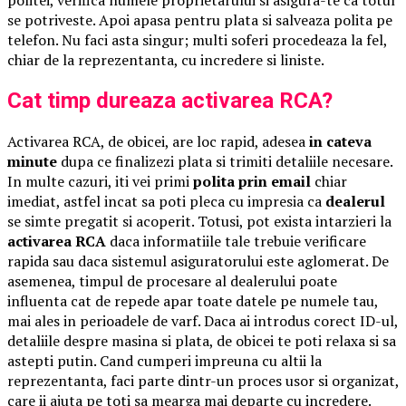
politei, verifica numele proprietarului si asigura-te ca totul
se potriveste. Apoi apasa pentru plata si salveaza polita pe
telefon. Nu faci asta singur; multi soferi procedeaza la fel,
chiar de la reprezentanta, cu incredere si liniste.
Cat timp dureaza activarea RCA?
Activarea RCA, de obicei, are loc rapid, adesea
in cateva
minute
dupa ce finalizezi plata si trimiti detaliile necesare.
In multe cazuri, iti vei primi
polita prin email
chiar
imediat, astfel incat sa poti pleca cu impresia ca
dealerul
se simte pregatit si acoperit. Totusi, pot exista intarzieri la
activarea RCA
daca informatiile tale trebuie verificare
rapida sau daca sistemul asiguratorului este aglomerat. De
asemenea, timpul de procesare al dealerului poate
influenta cat de repede apar toate datele pe numele tau,
mai ales in perioadele de varf. Daca ai introdus corect ID-ul,
detaliile despre masina si plata, de obicei te poti relaxa si sa
astepti putin. Cand cumperi impreuna cu altii la
reprezentanta, faci parte dintr-un proces usor si organizat,
care ii ajuta pe toti sa mearga mai departe cu incredere.