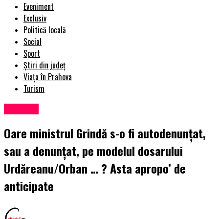
Eveniment
Exclusiv
Politică locală
Social
Sport
Știri din județ
Viața în Prahova
Turism
Exclusiv
Oare ministrul Grindă s-o fi autodenunțat,
sau a denunțat, pe modelul dosarului
Urdăreanu/Orban … ? Asta apropo’ de
anticipate