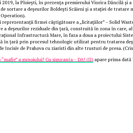
2019, la Ploiești, în prezența premierului Viorica Dăncilă și a
de sortare a deșeurilor Boldești Scăieni și a stației de tratare
 Operation).
reprezentanții firmei câștigătoare a „licitațiilor” – Solid Wa
a deșeurilor reziduale din țară, construită în zona în care, alt
erațional Infrastructură Mare, în faza a doua a proiectului Si
ă în țară prin procesul tehnologic utilizat pentru tratarea de
e Incisiv de Prahova cu ziaristi din alte trusturi de presa. (Cris
 “mafie” a gunoiului? Cu siguranta – DA! (II)
apare prima dată