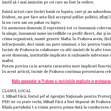
inutil să-i mai amintim pe cei care au fost la vedere.
Există actori care învârt banii cu lopata, care și-au subordona
Evident, nu pot face asta fără acceptul șefilor politici, aflați
la un corn sau un pahar cu lapte.
Un asemenea domeniu îl reprezintă tot ce înseamnă colectarea,
la sânge, înseamnă sume incredibile ca profit direct, dar și 
crima organizată, numit generic Mafia. În Prahova avem, fără
infracționale, deci nimic nu pute nimănui; e loc pentru toată 
Incisiv de Prahova in colaborare cu alti ziaristi de la alte t
acest domeniu, institutiile implicate si razboaiele subterane d
mafiei.
Putem preciza ca in aceasta caracatita sunt implicati functi
In acest articol, Incisiv de Prahova continua prezentarea celo
Mafia gunoaielor in Prahova si institutiile implicate in protejarea 
CLANUL LOCAL
1. Mihail Fâcă, fostul șef al Agenției Naționale pentru Prote
PSD-ist cu ștate vechi, Mihail Fâcă a fost deputat de Prahova
filiala partidului l-a trimis pentru prima dată la conducere