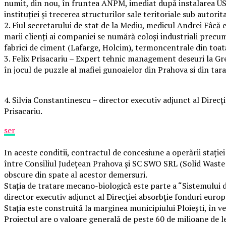
numit, din nou, în fruntea ANPM, imediat după instalarea US
instituției și trecerea structurilor sale teritoriale sub autorit
2. Fiul secretarului de stat de la Mediu, medicul Andrei Fâcă
marii clienți ai companiei se numără coloși industriali precu
fabrici de ciment (Lafarge, Holcim), termoncentrale din toat
3. Felix Prisacariu – Expert tehnic management deseuri la Gre
în jocul de puzzle al mafiei gunoaielor din Prahova si din tara
4. Silvia Constantinescu – director executiv adjunct al Dire
Prisacariu.
ser
In aceste conditii, contractul de concesiune a operării stației
între Consiliul Județean Prahova și SC SWO SRL (Solid Waste 
obscure din spate al acestor demersuri.
Stația de tratare mecano-biologică este parte a “Sistemului 
director executiv adjunct al Direcţiei absorbţie fonduri euro
Staţia este construită la marginea municipiului Ploieşti, în ve
Proiectul are o valoare generală de peste 60 de milioane de le