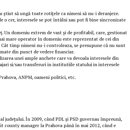
au știut să ungă toate rotițele ca nimeni să nu-i deranjeze.
le o cer, interesele se pot întâlni sau pot fi bine sincronizate
. Un domeniu extrem de vast și de profitabil, care, gestionat
l mai mare operator în domeniu este reprezentat de cei din
. Cât timp nimeni nu-i controleaza, se presupune că nu sunt
romate din punct de vedere financiar.
nalizarea unei ample anchete care va devoala interesele din
ri si/sau transferuri in institutiile statului in interesele
Prahova, ANPM, oameni politici, etc.
c al județului. În 2009, când PDL și PSD guvernau împreună,
venit county manager la Prahova până în mai 2012, când e