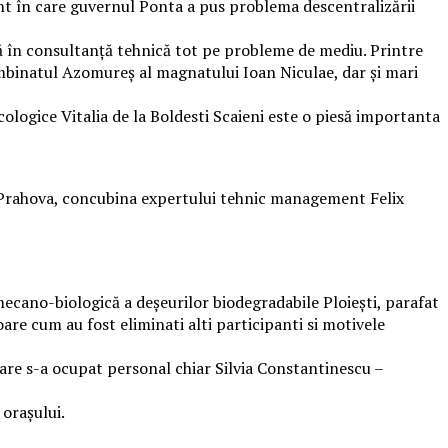
nt în care guvernul Ponta a pus problema descentralizării
ată în consultanță tehnică tot pe probleme de mediu. Printre
combinatul Azomureș al magnatului Ioan Niculae, dar și mari
ologice Vitalia de la Boldesti Scaieni este o piesă importanta
an Prahova, concubina expertului tehnic management Felix
e mecano-biologică a deșeurilor biodegradabile Ploiești, parafat
re cum au fost eliminati alti participanti si motivele
are s-a ocupat personal chiar Silvia Constantinescu –
 oraşului.