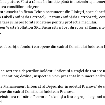
L la putere. Fâcă a rămas în funcție până în noiembrie, mome
atea consiliilor județene
 este asociat în firma Tehnoinstrument din Ploiești, specializ
m Lukoil (rafinăria Petrotel), Petrom (rafinăria Petrobrazi), 
ă țara și inspectorate județene pentru protecția mediului.
en Waste Sollution SRL Bucureşti si fost director al Rampei Ec
.
cţiei absorbţie fonduri europene din cadrul Consiliului Judete
 de sortare a deșeurilor Boldești Scăieni și a stației de tratar
Operation) devine „suspect” si vom prezenta in numerele viitoa
de Management Integrat al Deșeurilor în județul Prahova” de c
pene din cadrul Consiliului Judetean Prahova.
cinătatea rafinăriei Petrotel-Lukoil şi a fostei gropi de gunoi a
i.