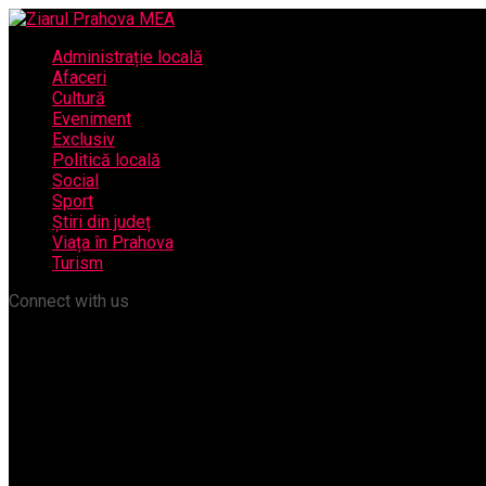
Administrație locală
Afaceri
Cultură
Eveniment
Exclusiv
Politică locală
Social
Sport
Știri din județ
Viața în Prahova
Turism
Connect with us