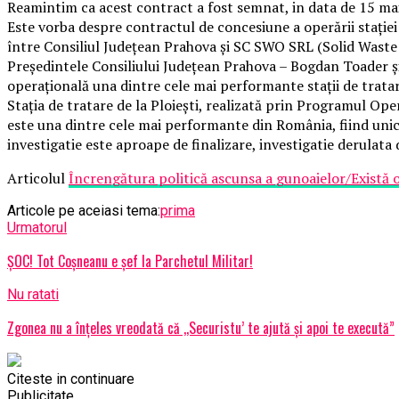
Reamintim ca acest contract a fost semnat, in data de 15 mai 
Este vorba despre contractul de concesiune a operării stației 
între Consiliul Județean Prahova și SC SWO SRL (Solid Waste
Președintele Consiliului Județean Prahova – Bogdan Toader și 
operațională una dintre cele mai performante stații de tratare 
Stația de tratare de la Ploiești, realizată prin Programul Op
este una dintre cele mai performante din România, fiind unic
investigatie este aproape de finalizare, investigatie derulata d
Articolul
Încrengătura politică ascunsa a gunoaielor/Există o
Articole pe aceiasi tema:
prima
Urmatorul
ȘOC! Tot Coșneanu e șef la Parchetul Militar!
Nu ratati
Zgonea nu a înțeles vreodată că ,,Securistu’ te ajută și apoi te execută”
Citeste in continuare
Publicitate