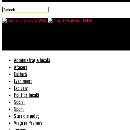
Ziarul Prahova MEA
Încrengătura politică ascunsa a gunoaielor/Există o “mafie” a gu
Administrație locală
Afaceri
Cultură
Eveniment
Exclusiv
Politică locală
Social
Sport
Știri din județ
Viața în Prahova
Turism