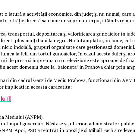
t o latură a activității economice, din județ și nu numai, care 
 într-o frăție directă sau bine unsă prin interpuși. Când vremuri
 transportul, depozitarea și valorificarea gunoaielor în județ
indirect, plus mulți bani la negru. Nu întâmplător, în lume, ce
 nicio îndoială, grupuri organizate care gestionează domeniul
lumea la felii din tortul gunoaielor, în cazul acesta dulci și a
rusturi de presa si impreuna cu o televiziune este aproape de fi
in acest domeniu duse la „baioneta” in Prahova chiar prin angaja
onari din cadrul Garzii de Mediu Prahova, functionari din APM 
r implicati in aceasta caracatita:
lor (I)
cția Mediului (ANPM).
 în timpul guvernării Năstase și, ulterior, administrator publi
a ANPM. Apoi, PSD a reintrat în opoziție și Mihail Fâcă a rede