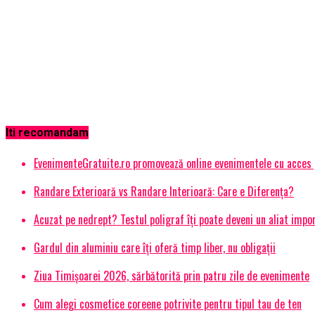
Iti recomandam
EvenimenteGratuite.ro promovează online evenimentele cu acces
Randare Exterioară vs Randare Interioară: Care e Diferența?
Acuzat pe nedrept? Testul poligraf îţi poate deveni un aliat impo
Gardul din aluminiu care îți oferă timp liber, nu obligații
Ziua Timișoarei 2026, sărbătorită prin patru zile de evenimente
Cum alegi cosmetice coreene potrivite pentru tipul tau de ten