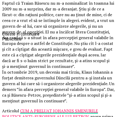
Faptul că Traian Băsescu nu m-a nominalizat în toamna lui
2009 nu m-a surprins, dar m-a deranjat. Ştiu şi de ce a
făcut-o: din raţiuni politice, care nu au ţinut de mine, ci de
ceea ce a vrut el să se întîmple în alegeri. evident, a vrut un
guvern de-al lui, care să organizeze alegerile, şi nu un
guvern de-al opoziţiei. El nu a încălcat litera Constituţiei,
Citeste in continuare
dar cred că s-a situat în afara percepţiei general valabile în
Publicitate
Europa despre o astfel de Constituţie. Nu ştiu cît l-a costat
şi cît a cîştigat din această mişcare, e greu de evaluat. Fapt
este că a cîştigat alegerile prezidenţiale după aceea. Iar
dacă ar fi s-o luăm strict pe rezultate, şi-a atins scopul şi
şi-a menţinut guvernul în continuare”.
În octombrie 2019, un deceniu mai tîrziu, Klaus Iohannis a
forțat demiterea guvernului Dăncilă pentru a-și instala un
guvern al lui care să-i organizeze alegerile prezidențiale. Un
demers ”în afara percepției general valabile în Europa”. Dar,
ca și Băsescu-Petrov, președintele ”şi-a atins scopul şi şi-a
menţinut guvernul în continuare”.
Articolul
CUM A PRELUAT IOHANNIS SMENURILE
POLITICE ANTI-EUROPENE ALE LUI PETROV
apare prima