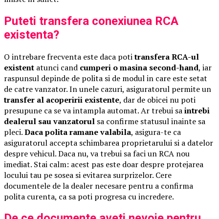
Puteti transfera conexiunea RCA
existenta?
O intrebare frecventa este daca poti
transfera RCA-ul
existent
atunci cand
cumperi o masina second-hand
, iar
raspunsul depinde de polita si de modul in care este setat
de catre vanzator. In unele cazuri, asiguratorul permite un
transfer al acoperirii existente
, dar de obicei nu poti
presupune ca se va intampla automat. Ar trebui sa
intrebi
dealerul sau vanzatorul
sa confirme statusul inainte sa
pleci.
Daca polita ramane valabila
, asigura-te ca
asiguratorul accepta schimbarea proprietarului si a datelor
despre vehicul. Daca nu, va trebui sa faci un RCA nou
imediat. Stai calm: acest pas este doar despre protejarea
locului tau pe sosea si evitarea surprizelor. Cere
documentele de la dealer necesare pentru a confirma
polita curenta, ca sa poti progresa cu incredere.
De ce documente aveti nevoie pentru