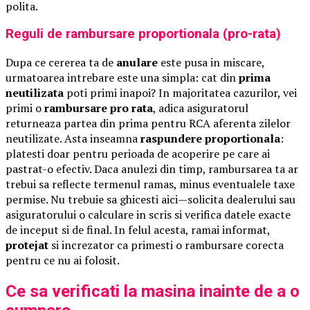
polita.
Reguli de rambursare proportionala (pro-rata)
Dupa ce cererea ta de
anulare
este pusa in miscare,
urmatoarea intrebare este una simpla: cat din
prima
neutilizata
poti primi inapoi? In majoritatea cazurilor, vei
primi o
rambursare pro rata
, adica asiguratorul
returneaza partea din prima pentru RCA aferenta zilelor
neutilizate. Asta inseamna
raspundere proportionala
:
platesti doar pentru perioada de acoperire pe care ai
pastrat-o efectiv. Daca anulezi din timp, rambursarea ta ar
trebui sa reflecte termenul ramas, minus eventualele taxe
permise. Nu trebuie sa ghicesti aici—solicita dealerului sau
asiguratorului o calculare in scris si verifica datele exacte
de inceput si de final. In felul acesta, ramai informat,
protejat
si increzator ca primesti o rambursare corecta
pentru ce nu ai folosit.
Ce sa verificati la masina inainte de a o