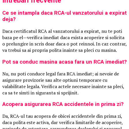
Intrebari frecvente
Ce se intampla daca RCA-ul vanzatorului a expirat
deja?
Daca certificatul RCA al vanzatorului a expirat, nu te poti
baza pe el—verifica imediat daca exista acoperire si solicita
o prelungire in scris doar daca o pot reinnoi. In caz contrar,
va trebui sa ai propria polita inainte sa pleci cu masina.
Pot sa conduc masina acasa fara un RCA imediat?
Nu, nu poti conduce legal fara RCA imediat; ai nevoie de
asigurare provizorie sau alte optiuni temporare cu
valabilitate legala. Verifica actele necesare inainte sa pleci,
ca sa te simti in siguranta si sprijinit.
Acopera asigurarea RCA accidentele in prima zi?
Da, RCA-ul tau acopera de obicei accidentele din prima zi,
daca polita este activa, dar verifica limitarile de acoperire,
perioada de asteptare, raspunderea dealerului si procesul