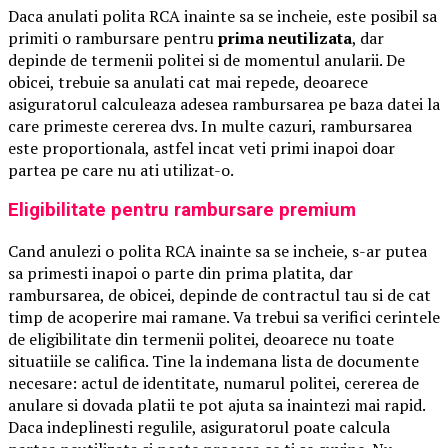
Daca anulati polita RCA inainte sa se incheie, este posibil sa
primiti o rambursare pentru
prima neutilizata
, dar
depinde de termenii politei si de momentul anularii. De
obicei, trebuie sa anulati cat mai repede, deoarece
asiguratorul calculeaza adesea rambursarea pe baza datei la
care primeste cererea dvs. In multe cazuri, rambursarea
este proportionala, astfel incat veti primi inapoi doar
partea pe care nu ati utilizat-o.
Eligibilitate pentru rambursare premium
Cand anulezi o polita RCA inainte sa se incheie, s-ar putea
sa primesti inapoi o parte din prima platita, dar
rambursarea, de obicei, depinde de contractul tau si de cat
timp de acoperire mai ramane. Va trebui sa verifici cerintele
de eligibilitate din termenii politei, deoarece nu toate
situatiile se califica. Tine la indemana lista de documente
necesare: actul de identitate, numarul politei, cererea de
anulare si dovada platii te pot ajuta sa inaintezi mai rapid.
Daca indeplinesti regulile, asiguratorul poate calcula