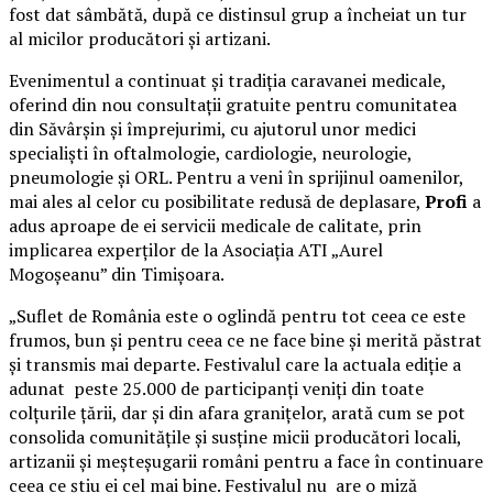
fost dat sâmbătă, după ce distinsul grup a încheiat un tur
al micilor producători și artizani.
Evenimentul a continuat și tradiția caravanei medicale,
oferind din nou consultații gratuite pentru comunitatea
din Săvârșin și împrejurimi, cu ajutorul unor medici
specialiști în oftalmologie, cardiologie, neurologie,
pneumologie și ORL. Pentru a veni în sprijinul oamenilor,
mai ales al celor cu posibilitate redusă de deplasare,
Profi
a
adus aproape de ei servicii medicale de calitate, prin
implicarea experților de la Asociația ATI „Aurel
Mogoșeanu” din Timișoara.
„Suflet de România este o oglindă pentru tot ceea ce este
frumos, bun și pentru ceea ce ne face bine și merită păstrat
și transmis mai departe. Festivalul care la actuala ediție a
adunat peste 25.000 de participanți veniți din toate
colțurile țării, dar și din afara granițelor, arată cum se pot
consolida comunitățile și susține micii producători locali,
artizanii și meșteșugarii români pentru a face în continuare
ceea ce știu ei cel mai bine. Festivalul nu are o miză