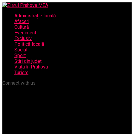
Administrație locală
Afaceri
Cultură
Eveniment
Exclusiv
Politică locală
Social
Sport
Știri din județ
Viața în Prahova
Turism
Connect with us