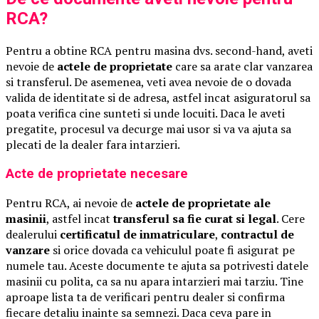
RCA?
Pentru a obtine RCA pentru masina dvs. second-hand, aveti
nevoie de
actele de proprietate
care sa arate clar vanzarea
si transferul. De asemenea, veti avea nevoie de o dovada
valida de identitate si de adresa, astfel incat asiguratorul sa
poata verifica cine sunteti si unde locuiti. Daca le aveti
pregatite, procesul va decurge mai usor si va va ajuta sa
plecati de la dealer fara intarzieri.
Acte de proprietate necesare
Pentru RCA, ai nevoie de
actele de proprietate ale
masinii
, astfel incat
transferul sa fie curat si legal
. Cere
dealerului
certificatul de inmatriculare
,
contractul de
vanzare
si orice dovada ca vehiculul poate fi asigurat pe
numele tau. Aceste documente te ajuta sa potrivesti datele
masinii cu polita, ca sa nu apara intarzieri mai tarziu. Tine
aproape lista ta de verificari pentru dealer si confirma
fiecare detaliu inainte sa semnezi. Daca ceva pare in