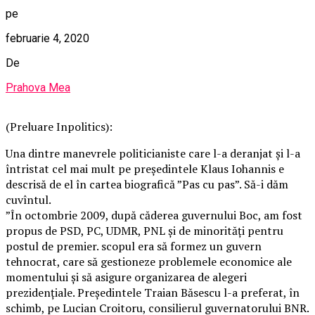
pe
februarie 4, 2020
De
Prahova Mea
(Preluare Inpolitics):
Una dintre manevrele politicianiste care l-a deranjat și l-a
întristat cel mai mult pe președintele Klaus Iohannis e
descrisă de el în cartea biografică ”Pas cu pas”. Să-i dăm
cuvîntul.
”În octombrie 2009, după căderea guvernului Boc, am fost
propus de PSD, PC, UDMR, PNL şi de minorităţi pentru
postul de premier. scopul era să formez un guvern
tehnocrat, care să gestioneze problemele economice ale
momentului şi să asigure organizarea de alegeri
prezidenţiale. Preşedintele Traian Băsescu l-a preferat, în
schimb, pe Lucian Croitoru, consilierul guvernatorului BNR.