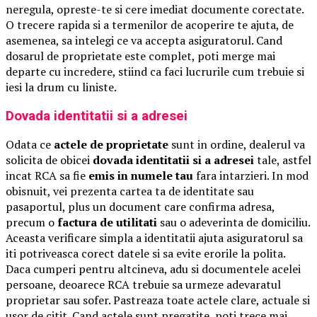
neregula, opreste-te si cere imediat documente corectate.
O trecere rapida si a termenilor de acoperire te ajuta, de
asemenea, sa intelegi ce va accepta asiguratorul. Cand
dosarul de proprietate este complet, poti merge mai
departe cu incredere, stiind ca faci lucrurile cum trebuie si
iesi la drum cu liniste.
Dovada identitatii si a adresei
Odata ce
actele de proprietate
sunt in ordine, dealerul va
solicita de obicei
dovada identitatii si a adresei
tale, astfel
incat RCA sa fie
emis in numele tau
fara intarzieri. In mod
obisnuit, vei prezenta cartea ta de identitate sau
pasaportul, plus un document care confirma adresa,
precum o
factura de utilitati
sau o adeverinta de domiciliu.
Aceasta verificare simpla a identitatii ajuta asiguratorul sa
iti potriveasca corect datele si sa evite erorile la polita.
Daca cumperi pentru altcineva, adu si documentele acelei
persoane, deoarece RCA trebuie sa urmeze adevaratul
proprietar sau sofer. Pastreaza toate actele clare, actuale si
usor de citit. Cand actele sunt pregatite, poti trece mai