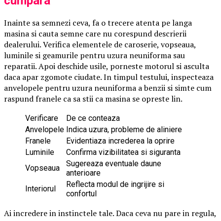
cumpara
Inainte sa semnezi ceva, fa o trecere atenta pe langa
masina si cauta semne care nu corespund descrierii
dealerului. Verifica elementele de caroserie, vopseaua,
luminile si geamurile pentru uzura neuniforma sau
reparatii. Apoi deschide usile, porneste motorul si asculta
daca apar zgomote ciudate. In timpul testului, inspecteaza
anvelopele pentru uzura neuniforma a benzii si simte cum
raspund franele ca sa stii ca masina se opreste lin.
Verificare
De ce conteaza
Anvelopele
Indica uzura, probleme de aliniere
Franele
Evidentiaza increderea la oprire
Luminile
Confirma vizibilitatea si siguranta
Sugereaza eventuale daune
Vopseaua
anterioare
Reflecta modul de ingrijire si
Interiorul
confortul
Ai incredere in instinctele tale. Daca ceva nu pare in regula,