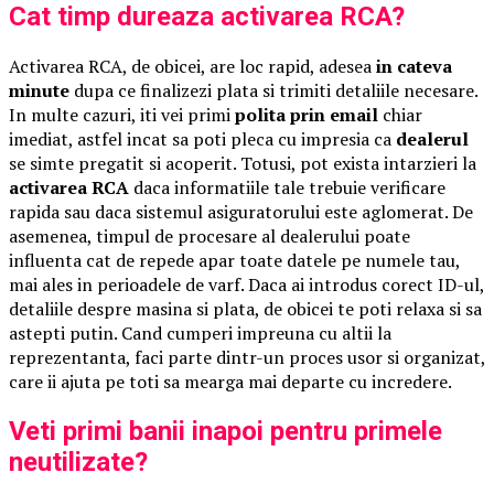
Cat timp dureaza activarea RCA?
Activarea RCA, de obicei, are loc rapid, adesea
in cateva
minute
dupa ce finalizezi plata si trimiti detaliile necesare.
In multe cazuri, iti vei primi
polita prin email
chiar
imediat, astfel incat sa poti pleca cu impresia ca
dealerul
se simte pregatit si acoperit. Totusi, pot exista intarzieri la
activarea RCA
daca informatiile tale trebuie verificare
rapida sau daca sistemul asiguratorului este aglomerat. De
asemenea, timpul de procesare al dealerului poate
influenta cat de repede apar toate datele pe numele tau,
mai ales in perioadele de varf. Daca ai introdus corect ID-ul,
detaliile despre masina si plata, de obicei te poti relaxa si sa
astepti putin. Cand cumperi impreuna cu altii la
reprezentanta, faci parte dintr-un proces usor si organizat,
care ii ajuta pe toti sa mearga mai departe cu incredere.
Veti primi banii inapoi pentru primele
neutilizate?