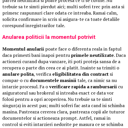
partea neutilizata si poate procesa ce ti se cuvine. Nu
trebuie sa te simti pierdut aici; multi soferi trec prin asta si
primesc raspunsuri clare odata ce intreaba. Ramai calm,
solicita confirmare in scris si asigura-te ca toate detaliile
corespund inregistrarilor tale.
Anularea politicii la momentul potrivit
Momentul anularii
poate face o diferenta reala in faptul
daca primesti bani inapoi pentru
primele neutilizate
. Daca
actionezi curand dupa vanzare, iti poti proteja sansa de a
recupera o parte din ceea ce ai platit. Inainte sa trimiti o
anulare polita
, verifica
eligibilitatea din contract
si
compar-o cu
documentele masinii
tale, ca nimic sa nu
intarzie procesul. Fa o
verificare rapida a rambursarii
cu
asiguratorul sau brokerul si intreaba exact ce data vor
folosi pentru a opri acoperirea. Nu trebuie sa te simti
singur(a) in acest pas; multi soferi fac asta cand isi schimba
masina. Pastreaza cererea clara, pastreaza copii ale tuturor
documentelor si actioneaza prompt. Astfel, ramai in
control si eviti intarzieri nedorite pe masura ce se schimba