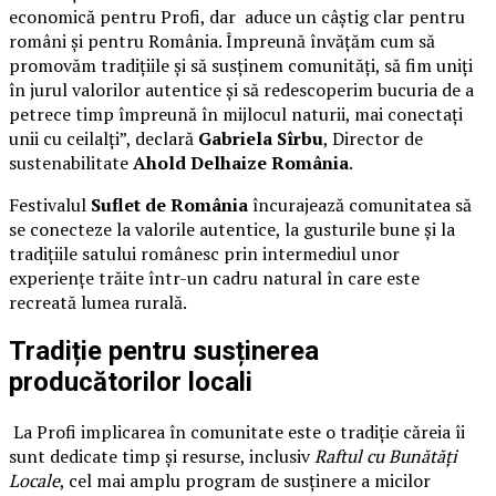
economică pentru Profi, dar aduce un câștig clar pentru
români și pentru România. Împreună învățăm cum să
promovăm tradițiile și să susținem comunități, să fim uniți
în jurul valorilor autentice și să redescoperim bucuria de a
petrece timp împreună în mijlocul naturii, mai conectați
unii cu ceilalți”, declară
Gabriela Sîrbu
, Director de
sustenabilitate
Ahold Delhaize România
.
Festivalul
Suflet de România
încurajează comunitatea să
se conecteze la valorile autentice, la gusturile bune și la
tradițiile satului românesc prin intermediul unor
experiențe trăite într-un cadru natural în care este
recreată lumea rurală.
Tradiție pentru susținerea
producătorilor locali
La Profi implicarea în comunitate este o tradiție căreia îi
sunt dedicate timp și resurse, inclusiv
Raftul cu Bunătăți
Locale
, cel mai amplu program de susținere a micilor