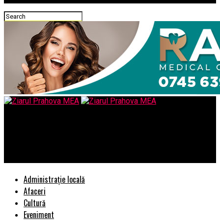
Ziarul Prahova MEA
CUM A PRELUAT IOHANNIS SMENURILE POLITICE ANTI-
EUROPENE ALE LUI PETROV
Administrație locală
Afaceri
Cultură
Eveniment