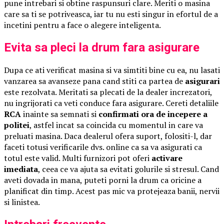
pune intrebari si obtine raspunsuri clare. Meriti o masina
care sa ti se potriveasca, iar tu nu esti singur in efortul de a
incetini pentru a face o alegere inteligenta.
Evita sa pleci la drum fara asigurare
Dupa ce ati verificat masina si va simtiti bine cu ea, nu lasati
vanzarea sa avanseze pana cand stiti ca partea de
asigurari
este rezolvata. Meritati sa plecati de la dealer increzatori,
nu ingrijorati ca veti conduce fara asigurare. Cereti detaliile
RCA
inainte sa semnati si
confirmati ora de incepere a
politei
, astfel incat sa coincida cu momentul in care va
preluati masina. Daca dealerul ofera suport, folositi-l, dar
faceti totusi verificarile dvs. online ca sa va asigurati ca
totul este valid. Multi furnizori pot oferi
activare
imediata
, ceea ce va ajuta sa evitati golurile si stresul. Cand
aveti dovada in mana, puteti porni la drum ca oricine a
planificat din timp. Acest pas mic va protejeaza banii, nervii
si linistea.