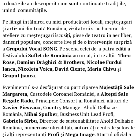
a două zile au descoperit cum sunt continuate tradițiile,
unind comunitățile.
Pe lângă întâlnirea cu mici producători locali, meșteșugari
și artizani din toată România, vizitatorii s-au bucurat de
ateliere cu meșteșugari iscusiți, piese de teatru în aer liber,
dansuri populare, concerte live și de o intervenție surpriză
a
Grupului Vocal SONG
. Pe scena celei de-a patra ediții a
festivalului
Suflet de România
au urcat, între alții,
Theo
Rose, Damian Drăghici & Brothers, Nicolae Furdui
Iancu, Nicoleta Voica, David Ciente, Maria Chivu
și
Grupul Jianca
.
Evenimentul s-a desfășurat cu participarea
Majestății Sale
Margareta
, Custodele Coroanei României, a
Alteței Sale
Regale Radu
, Principele Consort al României, alături de
Xavier Piesvaux
, Country Manager Ahold Delhaize
România,
Mihai Spulber
, Business Unit Lead Profi,
Gabriela Sîrbu
, Director de sustenabilitate Ahold Delhaize
România, numeroase oficialități, autorități centrale și locale
și alți reprezentanți
Profi
și
Mega Image
. Startul oficial a