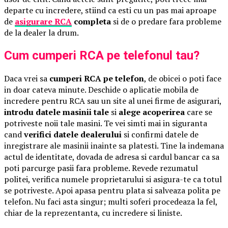
departe cu incredere, stiind ca esti cu un pas mai aproape
de
asigurare RCA
completa
si de o predare fara probleme
de la dealer la drum.
Cum cumperi RCA pe telefonul tau?
Daca vrei sa
cumperi RCA pe telefon
, de obicei o poti face
in doar cateva minute. Deschide o aplicatie mobila de
incredere pentru RCA sau un site al unei firme de asigurari,
introdu datele masinii tale
si
alege acoperirea
care se
potriveste noii tale masini. Te vei simti mai in siguranta
cand
verifici datele dealerului
si confirmi datele de
inregistrare ale masinii inainte sa platesti. Tine la indemana
actul de identitate, dovada de adresa si cardul bancar ca sa
poti parcurge pasii fara probleme. Revede rezumatul
politei, verifica numele proprietarului si asigura-te ca totul
se potriveste. Apoi apasa pentru plata si salveaza polita pe
telefon. Nu faci asta singur; multi soferi procedeaza la fel,
chiar de la reprezentanta, cu incredere si liniste.