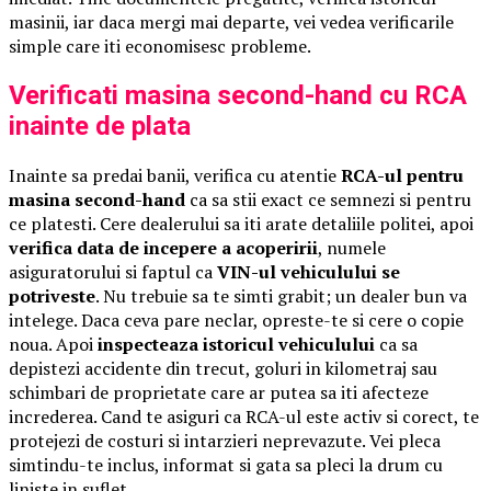
masinii, iar daca mergi mai departe, vei vedea verificarile
simple care iti economisesc probleme.
Verificati masina second-hand cu RCA
inainte de plata
Inainte sa predai banii, verifica cu atentie
RCA-ul pentru
masina second-hand
ca sa stii exact ce semnezi si pentru
ce platesti. Cere dealerului sa iti arate detaliile politei, apoi
verifica data de incepere a acoperirii
, numele
asiguratorului si faptul ca
VIN-ul vehiculului se
potriveste
. Nu trebuie sa te simti grabit; un dealer bun va
intelege. Daca ceva pare neclar, opreste-te si cere o copie
noua. Apoi
inspecteaza istoricul vehiculului
ca sa
depistezi accidente din trecut, goluri in kilometraj sau
schimbari de proprietate care ar putea sa iti afecteze
increderea. Cand te asiguri ca RCA-ul este activ si corect, te
protejezi de costuri si intarzieri neprevazute. Vei pleca
simtindu-te inclus, informat si gata sa pleci la drum cu
liniste in suflet.