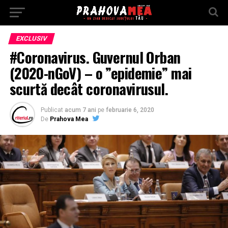
EXCLUSIV
#Coronavirus. Guvernul Orban
(2020-nGoV) – o ”epidemie” mai
scurtă decât coronavirusul.
Publicat
acum 7 ani
pe
februarie 6, 2020
De
Prahova Mea