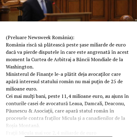
(Preluare Newsweek România):
România riscă să plătească peste șase miliarde de euro
dacă va pierde disputele în care este angrenată în acest
moment la Curtea de Arbitraj a Băncii Mondiale de la
Washington.
Ministerul de Finanțe le-a plătit deja avocaților care
apără interesul statului român nu mai puțin de 25 de
milioane euro.
Cei mai mulți bani, peste 11,4 milioane euro, au ajuns în
conturile casei de avocatură Leaua, Damcali, Deaconu,
Păunescu & Asociații, care apară statul român în
procesele contra fraților Micula și a canadienilor de la
Roșia Montană.
Frații Micula mai vor 2,4 miliarde de euro