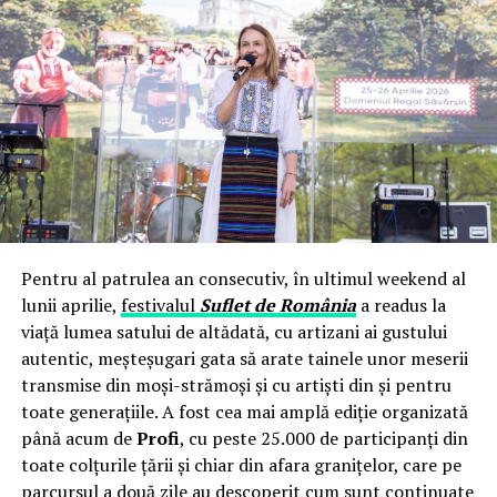
Dar, și de această dată, nimeni nu a continuat să verifice
ce documente secrete au dispărut și cine se face vinovat
de dispariția acestora.
Adamescu pretinde 330 milioane euro
În dosarul arbitral nr.ARB/16/19 de la Curtea de Arbitraj
de la Washington, compania olandeză The Nova Group
Investments NV, înființată de Dan Adamescu și
moștenită de Alexander Adamescu, a solicitat daune de
330 milioane de euro.
Firma controlată de Adamescu jr. susține că România „şi-
Pentru al patrulea an consecutiv, în ultimul weekend al
a încălcat angajamentele asumate prin deciziile pe care
lunii aprilie,
festivalul
Suflet de România
a readus la
Autoritatea de Supraveghere Financiară le-a exercitat
viață lumea satului de altădată, cu artizani ai gustului
asupra activității Astra Asigurare-Reasigurare SA, prin
autentic, meșteșugari gata să arate tainele unor meserii
urmărirea penală a domnului Dan Adamescu, prin
transmise din moși-strămoși și cu artiști din și pentru
derularea unei campanii media ostile împotriva
toate generațiile. A fost cea mai amplă ediție organizată
domnului Dan Adamescu precum și prin negarea
până acum de
Profi
, cu peste 25.000 de participanți din
dreptului la un proces echitabil în procedurile penale
toate colțurile țării și chiar din afara granițelor, care pe
interne (de către organele de urmărire penală şi
parcursul a două zile au descoperit cum sunt continuate