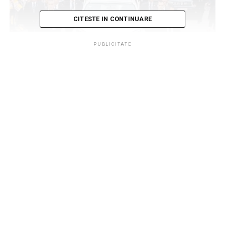
CITESTE IN CONTINUARE
PUBLICITATE
Generalul Gabi Crețu a asigurat securitatea Papei
Francisc
Numai că, în paralel cu respectarea cutumei de aplanare
a unor astfel de incidente apărute mai ales între
”serviciile partenere”, structurile contrainformative
românești încearcă o ”autocurățire” a sistemului,
profitând de ”mingea la fileu” ridicată de această
halucinantă vulnerabilitate la adresa siguranței
naționale. Pentru că, după cum reiese din informațiile de
ultimă oră intrate în posesia noastră s-ar fi reușit
identificarea ”istoricului” acestui caz. Iar cu toate că