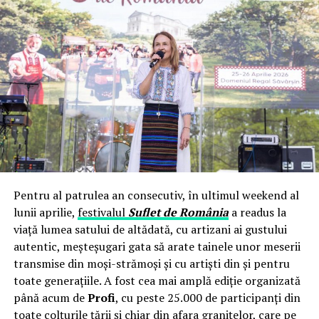
timp de șase luni… Iar acum, pentru ca ofițerul MI 6 să
poată fi trecut neobservat ”podul spionilor se lucrează
deja intens la ”detonarea” lotului doi din ”Dosarul
Ayahuasca”, cel de la ”filiala Brașov”. Și care conține
numele mai multor magistrați cu funcții uriașe, dintre
care unii deja s-au și pensionat de urgență…
Pentru al patrulea an consecutiv, în ultimul weekend al
lunii aprilie,
festivalul
Suflet de România
a readus la
viață lumea satului de altădată, cu artizani ai gustului
autentic, meșteșugari gata să arate tainele unor meserii
transmise din moși-strămoși și cu artiști din și pentru
toate generațiile. A fost cea mai amplă ediție organizată
până acum de
Profi
, cu peste 25.000 de participanți din
toate colțurile țării și chiar din afara granițelor, care pe