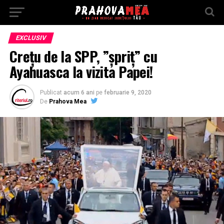
EXCLUSIV
Crețu de la SPP, ”șpriț” cu
Ayahuasca la vizita Papei!
Publicat
acum 6 ani
pe
februarie 9, 2020
De
Prahova Mea