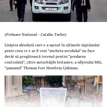
(Preluare National – Catalin Tache):
Liniștea absolută care s-a așezat în ultimele săptămâni
peste ceea ce s-ar fi vrut ”ancheta secolului” nu face
decât să pregătească terenul pentru ”predarea
controlată”, către autoritățile britanice, a ofițerului MI6,
”șamanul” Thomas Ivor Mowbray Lishman.