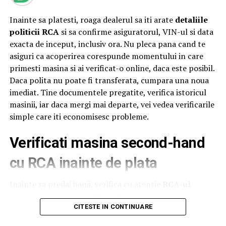
Ahold Delhaize România, numeroase oficialități,
Inainte sa platesti, roaga dealerul sa iti arate
detaliile
autorități centrale și locale și alți reprezentanți
Profi
și
politicii RCA
si sa confirme asiguratorul, VIN-ul si data
Mega Image
. Startul oficial a fost dat sâmbătă, după ce
exacta de inceput, inclusiv ora. Nu pleca pana cand te
distinsul grup a încheiat un tur al micilor producători și
asiguri ca acoperirea corespunde momentului in care
artizani.
primesti masina si ai verificat-o online, daca este posibil.
Evenimentul a continuat și tradiția caravanei medicale,
Daca polita nu poate fi transferata, cumpara una noua
oferind din nou consultații gratuite pentru comunitatea
imediat. Tine documentele pregatite, verifica istoricul
din Săvârșin și împrejurimi, cu ajutorul unor medici
masinii, iar daca mergi mai departe, vei vedea verificarile
specialiști în oftalmologie, cardiologie, neurologie,
simple care iti economisesc probleme.
pneumologie și ORL. Pentru a veni în sprijinul
Verificati masina second-hand
oamenilor, mai ales al celor cu posibilitate redusă de
deplasare,
Profi
a adus aproape de ei servicii medicale de
cu RCA inainte de plata
calitate, prin implicarea experților de la Asociația ATI
„Aurel Mogoșeanu” din Timișoara.
Inainte sa predai banii, verifica cu atentie
RCA-ul
pentru masina second-hand
ca sa stii exact ce semnezi
„Suflet de România este o oglindă pentru tot ceea ce
si pentru ce platesti. Cere dealerului sa iti arate detaliile
CITESTE IN CONTINUARE
este frumos, bun și pentru ceea ce ne face bine și merită
politei, apoi
verifica data de incepere a acoperirii
,
păstrat și transmis mai departe. Festivalul care la