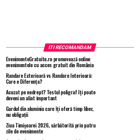
ITI RECOMANDAM
EvenimenteGratuite.ro promovează online
evenimentele cu acces gratuit din România
Randare Exterioară vs Randare Interioară:
Care e Diferența?
Acuzat pe nedrept? Testul poligraf îţi poate
deveni un aliat important
Gardul din aluminiu care îți oferă timp liber,
nu obligații
Ziua Timișoarei 2026, sărbătorită prin patru
Vila cuplului Gelu Oltean – Vanessa Youness,
zile de evenimente
monitorizată timp de șase luni