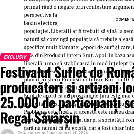
primul rând o negare prin contestare argument
perspectiva faptului că guvernele socialiste, 
COMENTE
bazin electoral, au investit prea puțin în dezvo
populației. Liberalii ar fi trebuit să vină la s
natură să convingă populația că trebuie aleasă o
specifice mult blamatei „epoci de aur” și care, 
15% din Produsul Intern Brut. Apoi, în baza asu
EXCLUSIV
liberală urma să stabilească în mod înțelept în c
Festivalul Suflet de Rom
antecalculeze valoarea adăugată, respectiv prof
planul creșterii Produsului Intern Brut. În 1
producători și artizani lo
îndrăzneț și inteligent, ar putea recupera o b
25.000 de participanți s
Sunt de acord că un program de țară este mai 
poate face abstracție și nu poate arunca pur ș
Regal Săvârșin
Problema este însă – și aceasta este marea dra
partid aflat la guvernare, dar și a societății 
țară nu numai că nu există, dar a fost chiar înl
Publicat
acum 3 luni
pe
mai 11, 2026