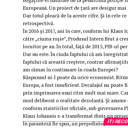
bogățiile ei naturale de la penultima poziție î
Europeană. Un proiect de țară are desigur mai
Dar totul pleacă de la aceste cifre. Și în cele 
retrospectivă.
În 2016 și 2017, ani în care, conform lui Klaus
către „ciuma roșie”, Produsul Intern Brut a cre
locuitor pe an. În total, față de 2015, PIB-ul pe
Dar nu este. În ciuda faptului că am înregistra
faptului că această creștere, contrar afirmațiil
am rămas în continuare în coada Europei?
Răspunsul ni-l poate da orice economist. Ritmu
Europa, a fost insuficient. Decalajul nu poate f
prin imprimarea unui ritm mult mai mare. Care
mod deliberat o realitate dezolantă. Și anume că
conform staisticilor oficiale, sub guvernarea PN
Klaus Iohannis s-a transformat dintr-un președi
ITI RE
În paranteză fie spus, un președinte jucător es