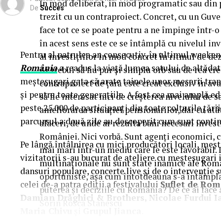
În mod deliberat, în mod programatic sau din p
De
Succes
trezit cu un contraproiect. Concret, cu un Guver
face tot ce se poate pentru a ne împinge într-o 
în acest sens este ce se întâmplă cu nivelul inv
Pentru al patrulea an consecutiv, în ultimul weekend
al investițiilor în mod concret în ritmul de dez
România
a readus la viață lumea satului de altădată
Ar trebui să fiu pur și simplu orb sau de rea cr
meșteșugari gata să arate tainele unor meserii tran
contraproiect de țară este creat exclusiv în ava
și pentru toate generațiile. A fost cea mai amplă 
să fie interesat nici de creșterea nivelului de s
peste 25.000 de participanți din toate colțurile țării
ameliorarea situației pensionarilor, dar cu at
parcursul a două zile au descoperit cum sunt contin
afaceri, de unde ar rezulta bani necesari inves
României. Nici vorbă. Sunt agenți economici, ca
Pe lângă întâlnirea cu mici producători locali, meș
mai mari într-un mediu care le este favorabil. I
vizitatorii s-au bucurat de ateliere cu meșteșugari is
multinaționale nu sunt state inamice ale Român
dansuri populare, concerte live și de o intervenție 
oportuniste, așa cum întotdeauna s-a întâmplat
celei de-a patra ediții a festivalului
Suflet de Ro
puterea și deciziile cu România? De ce ai face a
Damian Drăghici & Brothers, Nicolae Furdui Ia
Sorin Rosca Stanescu
Maria Chivu
și
Grupul Jianca
.