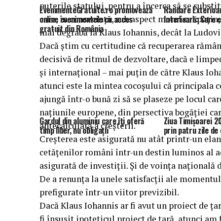
puterile statului, pentru a încerca să se substi
EvenimenteGratuite.ro promovează
Randare Exterioa
care, în consecință, sub aspect moral cel puțin,
online evenimentele cu acces
Interioară: Care 
gratuit din România
mai degrabă la Klaus Iohannis, decât la Ludovi
Dacă știm cu certitudine că recuperarea rămâ
decisivă de ritmul de dezvoltare, dacă e limped
și internațional – mai puțin de către Klaus Ioh
atunci este la mintea cocoșului că principala 
ajungă într-o bună zi să se plaseze pe locul care
națiunile europene, din persectiva bogăției care
Gardul din aluminiu care îți oferă
Ziua Timișoarei 2
antecalculată a creșterii.
timp liber, nu obligații
prin patru zile d
Creșterea este asigurată nu atât printr-un elan 
cetățenilor români într-un destin luminos al ac
asigurată de investiții. Și de voința națională d
De a renunța la unele satisfacții ale momentul
prefigurate într-un viitor previzibil.
Dacă Klaus Iohannis ar fi avut un proiect de țar
fi însușit ipoteticul proiect de țară, atunci am