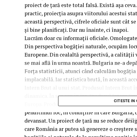
proiect de țară este total falsă. Există așa cev
practic, proiecția asupra viitorului acestui st
această perspectivă, cifrele oficiale sunt cât 
și bine planificați. Dar nu înainte, ci înapoi.
Lucrăm doar cu informații oficiale. Omologate d
Din perspectiva bogăției naturale, ocupăm locu
Europene. Din cealaltă perspectivă, a calității
se mai află în urma noastră. Bulgaria ne-a depă
Forța statisticii, atunci când calculăm bogăția ș
implacabilă. Iar statistica brută, în această ac
Intern Brut al unui stat. Produsul Intern Brut î
dinamica. În sus sau în jos. Produsul Intern Br
CITESTE IN
Europa. Produsul Intern Brut care-i revine fie
penultimul loc, în condițiile în care Bulgaria, 
devansat. Un proiect de țară nu se reduce desig
PUBLI
care România ar putea să genereze o creștere se