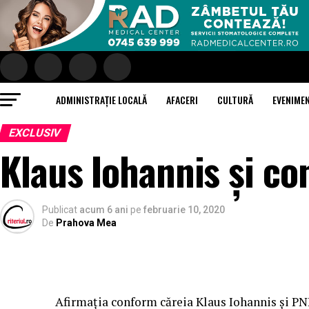
ADMINISTRAȚIE LOCALĂ
AFACERI
CULTURĂ
EVENIME
EXCLUSIV
Klaus Iohannis și co
Publicat
acum 6 ani
pe
februarie 10, 2020
De
Prahova Mea
Afirmația conform căreia Klaus Iohannis și P