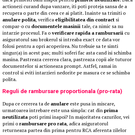
actionezi curand dupa vanzare, iti poti proteja sansa de a
recupera o parte din ceea ce ai platit. Inainte sa trimiti o
anulare polita
, verifica
eligibilitatea din contract
si
compar-o cu
documentele masinii
tale, ca nimic sa nu
intarzie procesul. Fa o
verificare rapida a rambursarii
cu
asiguratorul sau brokerul si intreaba exact ce data vor
folosi pentru a opri acoperirea. Nu trebuie sa te simti
singur(a) in acest pas; multi soferi fac asta cand isi schimba
masina. Pastreaza cererea clara, pastreaza copii ale tuturor
documentelor si actioneaza prompt. Astfel, ramai in
control si eviti intarzieri nedorite pe masura ce se schimba
polita.
Reguli de rambursare proportionala (pro-rata)
Dupa ce cererea ta de
anulare
este pusa in miscare,
urmatoarea intrebare este una simpla: cat din
prima
neutilizata
poti primi inapoi? In majoritatea cazurilor, vei
primi o
rambursare pro rata
, adica asiguratorul
returneaza partea din prima pentru RCA aferenta zilelor