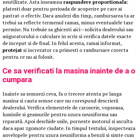
neutilizate. Asta inseamna
raspundere proportionala
:
platesti doar pentru perioada de acoperire pe care ai
pastrat-o efectiv. Daca anulezi din timp, rambursarea ta ar
trebui sa reflecte termenul ramas, minus eventualele taxe
permise. Nu trebuie sa ghicesti aici—solicita dealerului sau
asiguratorului o calculare in scris si verifica datele exacte
de inceput si de final. In felul acesta, ramai informat,
protejat
si increzator ca primesti o rambursare corecta
pentru ce nu ai folosit.
Ce sa verificati la masina inainte de a o
cumpara
Inainte sa semnezi ceva, fa o trecere atenta pe langa
masina si cauta semne care nu corespund descrierii
dealerului. Verifica elementele de caroserie, vopseaua,
luminile si geamurile pentru uzura neuniforma sau
reparatii. Apoi deschide usile, porneste motorul si asculta
daca apar zgomote ciudate. In timpul testului, inspecteaza
anvelopele pentru uzura neuniforma a benzii si simte cum