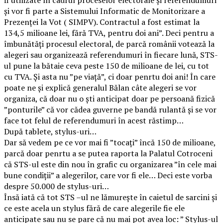
și vor fi parte a Sistemului Informatic de Monitorizare a
Prezenței la Vot ( SIMPV). Contractul a fost estimat la
134,5 milioane lei, fără TVA, pentru doi ani”. Deci pentru a
îmbunătăți procesul electoral, de parcă românii votează la
alegeri sau organizează referendumuri în fiecare lună, STS-
ul pune la bătaie ceva peste 150 de milioane de lei, cu tot
cu TVA. Și asta nu ”pe viață”, ci doar penrtu doi ani! În care
poate ne și explică generalul Bălan câte alegeri se vor
organiza, că doar nu o ști anticipat doar pe persoană fizică
”ponturile” că vor cădea guverne pe bandă rulantă și se vor
face tot felul de referendumuri în acest răstimp…
După tablete, stylus-uri…
Dar să vedem pe ce vor mai fi ”tocați” încă 150 de milioane,
parcă doar penrtu a se putea raporta la Palatul Cotroceni
că STS-ul este din nou în grafic cu organizarea ”în cele mai
bune condiții” a alegerilor, care vor fi ele… Deci este vorba
despre 50.000 de stylus-uri…
Însă iată că tot STS –ul ne lămurește în caietul de sarcini și
ce este acela un stylus fără de care alegerile fie ele
anticipate sau nu se pare că nu mai pot avea loc: ” Stylus-ul