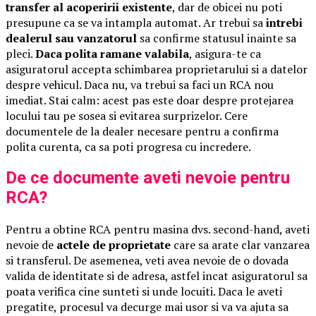
transfer al acoperirii existente
, dar de obicei nu poti
presupune ca se va intampla automat. Ar trebui sa
intrebi
dealerul sau vanzatorul
sa confirme statusul inainte sa
pleci.
Daca polita ramane valabila
, asigura-te ca
asiguratorul accepta schimbarea proprietarului si a datelor
despre vehicul. Daca nu, va trebui sa faci un RCA nou
imediat. Stai calm: acest pas este doar despre protejarea
locului tau pe sosea si evitarea surprizelor. Cere
documentele de la dealer necesare pentru a confirma
polita curenta, ca sa poti progresa cu incredere.
De ce documente aveti nevoie pentru
RCA?
Pentru a obtine RCA pentru masina dvs. second-hand, aveti
nevoie de
actele de proprietate
care sa arate clar vanzarea
si transferul. De asemenea, veti avea nevoie de o dovada
valida de identitate si de adresa, astfel incat asiguratorul sa
poata verifica cine sunteti si unde locuiti. Daca le aveti
pregatite, procesul va decurge mai usor si va va ajuta sa