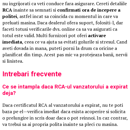
nu ingrijorati ca veti conduce fara asigurare. Cereti detaliile
RCA
inainte sa semnati si
confirmati ora de incepere a
politei
, astfel incat sa coincida cu momentul in care va
preluati masina. Daca dealerul ofera suport, folositi-l, dar
faceti totusi verificarile dvs. online ca sa va asigurati ca
totul este valid. Multi furnizori pot oferi
activare
imediata
, ceea ce va ajuta sa evitati golurile si stresul. Cand
aveti dovada in mana, puteti porni la drum ca oricine a
planificat din timp. Acest pas mic va protejeaza banii, nervii
si linistea.
Intrebari frecvente
Ce se intampla daca RCA-ul vanzatorului a expirat
deja?
Daca certificatul RCA al vanzatorului a expirat, nu te poti
baza pe el—verifica imediat daca exista acoperire si solicita
o prelungire in scris doar daca o pot reinnoi. In caz contrar,
va trebui sa ai propria polita inainte sa pleci cu masina.