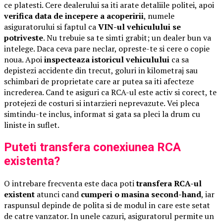
ce platesti. Cere dealerului sa iti arate detaliile politei, apoi
verifica data de incepere a acoperirii
, numele
asiguratorului si faptul ca
VIN-ul vehiculului se
potriveste
. Nu trebuie sa te simti grabit; un dealer bun va
intelege. Daca ceva pare neclar, opreste-te si cere o copie
noua. Apoi
inspecteaza istoricul vehiculului
ca sa
depistezi accidente din trecut, goluri in kilometraj sau
schimbari de proprietate care ar putea sa iti afecteze
increderea. Cand te asiguri ca RCA-ul este activ si corect, te
protejezi de costuri si intarzieri neprevazute. Vei pleca
simtindu-te inclus, informat si gata sa pleci la drum cu
liniste in suflet.
Puteti transfera conexiunea RCA
existenta?
O intrebare frecventa este daca poti
transfera RCA-ul
existent
atunci cand
cumperi o masina second-hand
, iar
raspunsul depinde de polita si de modul in care este setat
de catre vanzator. In unele cazuri, asiguratorul permite un