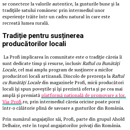
se conecteze la valorile autentice, la gusturile bune și la
tradițiile satului românesc prin intermediul unor
experiențe trăite într-un cadru natural în care este
recreată lumea rurală.
Tradiție pentru susținerea
producătorilor locali
La Profi implicarea în comunitate este o tradiție căreia îi
sunt dedicate timp și resurse, inclusiv
Raftul cu Bunătăți
Locale
, cel mai amplu program de susținere a micilor
producători locali artizanali. Dincolo de prezența la
Raftul
cu Bunătăți Locale
din magazinele Profi, micii producători
locali își spun poveștile și își prezintă oferta și pe cea mai
amplă și premiată
platformă națională de promovare a lor,
Via-Profi
.ro, prin intermediul căreia oricine poate porni
într-o călătorie plină de savoare a gusturilor din România.
Prin numărul angajaților săi, Profi, parte din grupul Ahold
Delhaize, este în topul angajatorilor privați din România.