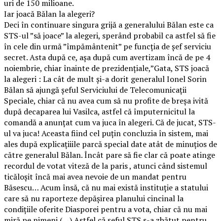
uri de 150 milioane.
Iar joacă Bălan la alegeri?
Deci în continuare singura grijă a generalului Bălan este ca
STS-ul ”să joace” la alegeri, sperând probabil ca astfel să fie
în cele din urmă ”împământenit” pe funcția de șef serviciu
secret. Asta după ce, așa după cum avertizam încă de pe 4
noiembrie, chiar înainte de prezidențiale,”Gata, STS joacă
la alegeri : La cât de mult și-a dorit generalul Ionel Sorin
Bălan să ajungă șeful Serviciului de Telecomunicații
Speciale, chiar că nu avea cum să nu profite de breșa ivită
după decaparea lui Vasilca, astfel că împuternicitul la
comandă a anunțat cum va juca în alegeri. Că de jucat, STS-
ul va juca! Aceasta fiind cel puțin concluzia în sistem, mai
ales după explicațiiile parcă special date atât de minuțios de
către generalul Bălan. Încât pare să fie clar că poate atinge
recordul de votat viteză de la paris , atunci când sistemul
ticăloșit încă mai avea nevoie de un mandat pentru
Băsescu… Acum însă, că nu mai există instituție a statului
care să nu raporteze depășirea planului cincinal la
condițiile oferite Diasporei pentru a vota, chiar că nu mai
miră pe nimeni.(…) Astfel că șeful STS s-a zbătut pentru