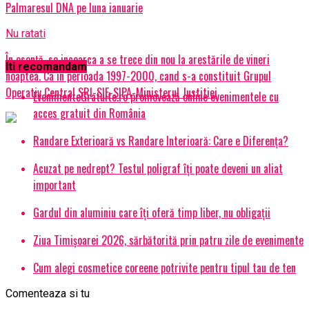
Palmaresul DNA pe luna ianuarie
Nu ratati
În esență, se incearca a se trece din nou la arestările de vineri
Iti recomandam
noaptea. Ca in perioada 1997-2000, cand s-a constituit Grupul
Operativ Central SRI-SIE-SIPA-Ministerul Justitiei
EvenimenteGratuite.ro promovează online evenimentele cu
acces gratuit din România
Randare Exterioară vs Randare Interioară: Care e Diferența?
Acuzat pe nedrept? Testul poligraf îţi poate deveni un aliat
important
Gardul din aluminiu care îți oferă timp liber, nu obligații
Ziua Timișoarei 2026, sărbătorită prin patru zile de evenimente
Cum alegi cosmetice coreene potrivite pentru tipul tau de ten
Comenteaza si tu