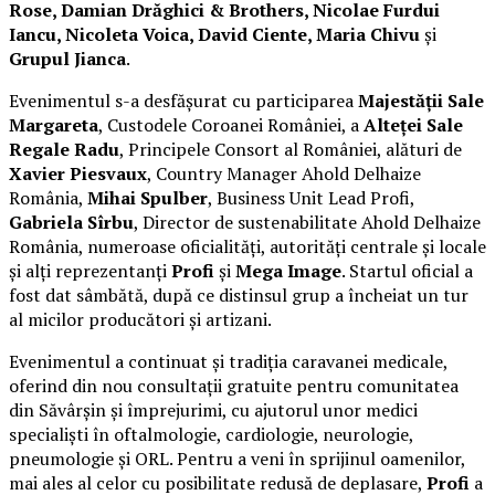
Rose, Damian Drăghici & Brothers, Nicolae Furdui
Iancu, Nicoleta Voica, David Ciente, Maria Chivu
și
Grupul Jianca
.
Evenimentul s-a desfășurat cu participarea
Majestății Sale
Margareta
, Custodele Coroanei României, a
Alteței Sale
Regale Radu
, Principele Consort al României, alături de
Xavier Piesvaux
, Country Manager Ahold Delhaize
România,
Mihai Spulber
, Business Unit Lead Profi,
Gabriela Sîrbu
, Director de sustenabilitate Ahold Delhaize
România, numeroase oficialități, autorități centrale și locale
și alți reprezentanți
Profi
și
Mega Image
. Startul oficial a
fost dat sâmbătă, după ce distinsul grup a încheiat un tur
al micilor producători și artizani.
Evenimentul a continuat și tradiția caravanei medicale,
oferind din nou consultații gratuite pentru comunitatea
din Săvârșin și împrejurimi, cu ajutorul unor medici
specialiști în oftalmologie, cardiologie, neurologie,
pneumologie și ORL. Pentru a veni în sprijinul oamenilor,
mai ales al celor cu posibilitate redusă de deplasare,
Profi
a