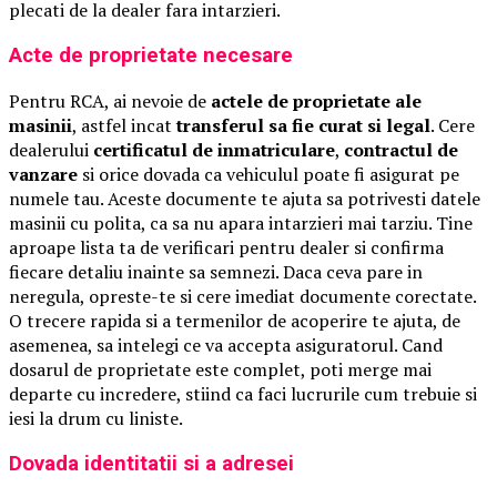
plecati de la dealer fara intarzieri.
Acte de proprietate necesare
Pentru RCA, ai nevoie de
actele de proprietate ale
masinii
, astfel incat
transferul sa fie curat si legal
. Cere
dealerului
certificatul de inmatriculare
,
contractul de
vanzare
si orice dovada ca vehiculul poate fi asigurat pe
numele tau. Aceste documente te ajuta sa potrivesti datele
masinii cu polita, ca sa nu apara intarzieri mai tarziu. Tine
aproape lista ta de verificari pentru dealer si confirma
fiecare detaliu inainte sa semnezi. Daca ceva pare in
neregula, opreste-te si cere imediat documente corectate.
O trecere rapida si a termenilor de acoperire te ajuta, de
asemenea, sa intelegi ce va accepta asiguratorul. Cand
dosarul de proprietate este complet, poti merge mai
departe cu incredere, stiind ca faci lucrurile cum trebuie si
iesi la drum cu liniste.
Dovada identitatii si a adresei