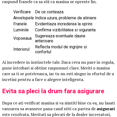
raspund franele ca sa stii ca masina se opreste lin.
Verificare
De ce conteaza
Anvelopele
Indica uzura, probleme de aliniere
Franele
Evidentiaza increderea la oprire
Luminile
Confirma vizibilitatea si siguranta
Sugereaza eventuale daune
Vopseaua
anterioare
Reflecta modul de ingrijire si
Interiorul
confortul
Ai incredere in instinctele tale. Daca ceva nu pare in regula,
pune intrebari si obtine raspunsuri clare. Meriti o masina
care sa ti se potriveasca, iar tu nu esti singur in efortul de a
incetini pentru a face o alegere inteligenta.
Evita sa pleci la drum fara asigurare
Dupa ce ati verificat masina si va simtiti bine cu ea, nu lasati
vanzarea sa avanseze pana cand stiti ca partea de
asigurari
este rezolvata. Meritati sa plecati de la dealer increzatori,