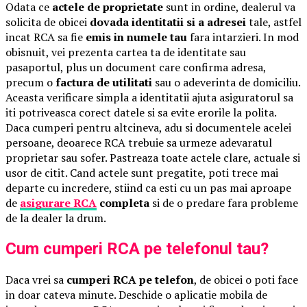
Odata ce
actele de proprietate
sunt in ordine, dealerul va
solicita de obicei
dovada identitatii si a adresei
tale, astfel
incat RCA sa fie
emis in numele tau
fara intarzieri. In mod
obisnuit, vei prezenta cartea ta de identitate sau
pasaportul, plus un document care confirma adresa,
precum o
factura de utilitati
sau o adeverinta de domiciliu.
Aceasta verificare simpla a identitatii ajuta asiguratorul sa
iti potriveasca corect datele si sa evite erorile la polita.
Daca cumperi pentru altcineva, adu si documentele acelei
persoane, deoarece RCA trebuie sa urmeze adevaratul
proprietar sau sofer. Pastreaza toate actele clare, actuale si
usor de citit. Cand actele sunt pregatite, poti trece mai
departe cu incredere, stiind ca esti cu un pas mai aproape
de
asigurare RCA
completa
si de o predare fara probleme
de la dealer la drum.
Cum cumperi RCA pe telefonul tau?
Daca vrei sa
cumperi RCA pe telefon
, de obicei o poti face
in doar cateva minute. Deschide o aplicatie mobila de