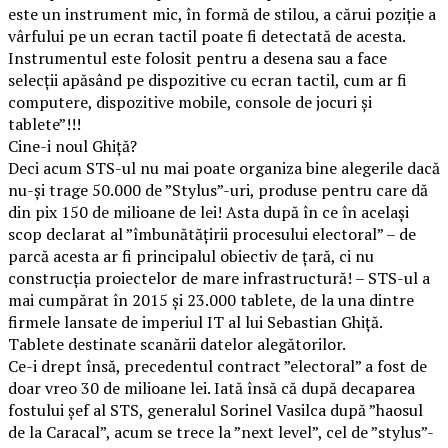
este un instrument mic, în formă de stilou, a cărui poziție a
vârfului pe un ecran tactil poate fi detectată de acesta.
Instrumentul este folosit pentru a desena sau a face
selecții apăsând pe dispozitive cu ecran tactil, cum ar fi
computere, dispozitive mobile, console de jocuri și
tablete”!!!
Cine-i noul Ghiță?
Deci acum STS-ul nu mai poate organiza bine alegerile dacă
nu-și trage 50.000 de ”Stylus”-uri, produse pentru care dă
din pix 150 de milioane de lei! Asta după în ce în același
scop declarat al ”îmbunătățirii procesului electoral” – de
parcă acesta ar fi principalul obiectiv de țară, ci nu
construcția proiectelor de mare infrastructură! – STS-ul a
mai cumpărat în 2015 și 23.000 tablete, de la una dintre
firmele lansate de imperiul IT al lui Sebastian Ghiță.
Tablete destinate scanării datelor alegătorilor.
Ce-i drept însă, precedentul contract ”electoral” a fost de
doar vreo 30 de milioane lei. Iată însă că după decaparea
fostului șef al STS, generalul Sorinel Vasilca după ”haosul
de la Caracal”, acum se trece la ”next level”, cel de ”stylus”-