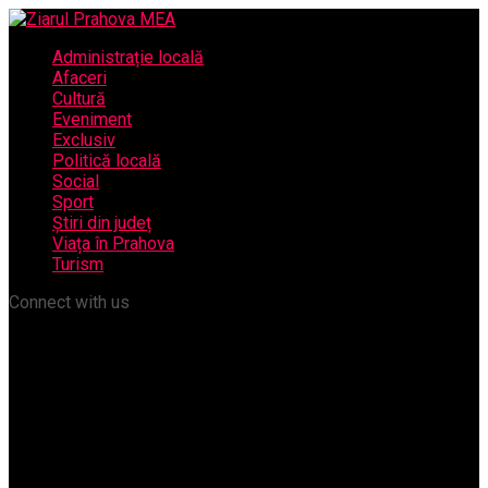
Administrație locală
Afaceri
Cultură
Eveniment
Exclusiv
Politică locală
Social
Sport
Știri din județ
Viața în Prahova
Turism
Connect with us