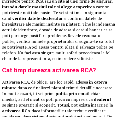
incredere pentru RCA sau un site al unei firme de asigurari,
introdu datele masinii tale
si
alege acoperirea
care se
potriveste noii tale masini. Te vei simti mai in siguranta
cand
verifici datele dealerului
si confirmi datele de
inregistrare ale masinii inainte sa platesti. Tine la indemana
actul de identitate, dovada de adresa si cardul bancar ca sa
poti parcurge pasii fara probleme. Revede rezumatul
politei, verifica numele proprietarului si asigura-te ca totul
se potriveste. Apoi apasa pentru plata si salveaza polita pe
telefon. Nu faci asta singur; multi soferi procedeaza la fel,
chiar de la reprezentanta, cu incredere si liniste.
Cat timp dureaza activarea RCA?
Activarea RCA, de obicei, are loc rapid, adesea
in cateva
minute
dupa ce finalizezi plata si trimiti detaliile necesare.
In multe cazuri, iti vei primi
polita prin email
chiar
imediat, astfel incat sa poti pleca cu impresia ca
dealerul
se simte pregatit si acoperit. Totusi, pot exista intarzieri la
activarea RCA
daca informatiile tale trebuie verificare
rapida sau daca sistemul asiguratorului este aglomerat. De