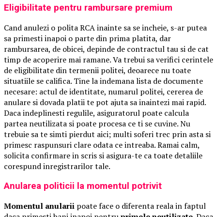
Eligibilitate pentru rambursare premium
Cand anulezi o polita RCA inainte sa se incheie, s-ar putea
sa primesti inapoi o parte din prima platita, dar
rambursarea, de obicei, depinde de contractul tau si de cat
timp de acoperire mai ramane. Va trebui sa verifici cerintele
de eligibilitate din termenii politei, deoarece nu toate
situatiile se califica. Tine la indemana lista de documente
necesare: actul de identitate, numarul politei, cererea de
anulare si dovada platii te pot ajuta sa inaintezi mai rapid.
Daca indeplinesti regulile, asiguratorul poate calcula
partea neutilizata si poate procesa ce ti se cuvine. Nu
trebuie sa te simti pierdut aici; multi soferi trec prin asta si
primesc raspunsuri clare odata ce intreaba. Ramai calm,
solicita confirmare in scris si asigura-te ca toate detaliile
corespund inregistrarilor tale.
Anularea politicii la momentul potrivit
Momentul anularii
poate face o diferenta reala in faptul
daca primesti bani inapoi pentru
primele neutilizate
. Daca