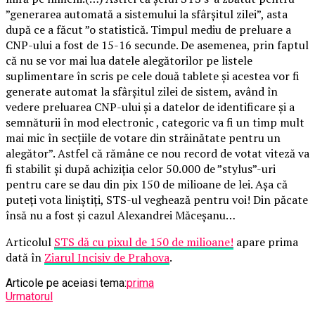
”generarea automată a sistemului la sfârșitul zilei”, asta
după ce a făcut ”o statistică. Timpul mediu de preluare a
CNP-ului a fost de 15-16 secunde. De asemenea, prin faptul
că nu se vor mai lua datele alegătorilor pe listele
suplimentare în scris pe cele două tablete și acestea vor fi
generate automat la sfârșitul zilei de sistem, având în
vedere preluarea CNP-ului și a datelor de identificare și a
semnăturii în mod electronic , categoric va fi un timp mult
mai mic în secțiile de votare din străinătate pentru un
alegător”. Astfel că rămâne ce nou record de votat viteză va
fi stabilit și după achiziția celor 50.000 de ”stylus”-uri
pentru care se dau din pix 150 de milioane de lei. Așa că
puteți vota liniștiți, STS-ul veghează pentru voi! Din păcate
însă nu a fost și cazul Alexandrei Măceșanu…
Articolul
STS dă cu pixul de 150 de milioane!
apare prima
dată în
Ziarul Incisiv de Prahova
.
Articole pe aceiasi tema:
prima
Urmatorul