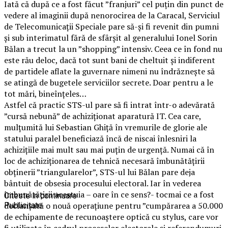
Iată că după ce a fost făcut ”franjuri” cel puțin din punct de
vedere al imaginii după nenorocirea de la Caracal, Serviciul
de Telecomunicații Speciale pare să-și fi revenit din pumni
și sub interimatul fără de sfârșit al generalului Ionel Sorin
Bălan a trecut la un ”shopping” intensiv. Ceea ce în fond nu
este rău deloc, dacă tot sunt bani de cheltuit și indiferent
de partidele aflate la guvernare nimeni nu îndrăznește să
se atingă de bugetele serviciilor secrete. Doar pentru a le
tot mări, bineînțeles…
Astfel că practic STS-ul pare să fi intrat într-o adevărată
”cursă nebună” de achiziționat aparatură IT. Cea care,
mulțumită lui Sebastian Ghiță în vremurile de glorie ale
statului paralel beneficiază încă de niscai înlesniri la
achizițiile mai mult sau mai puțin de urgență. Numai că în
loc de achiziționarea de tehnică necesară îmbunătățirii
obținerii ”triangularelor”, STS-ul lui Bălan pare deja
bântuit de obsesia procesului electoral. Iar în vederea
îmbunătățirii acestuia – oare în ce sens?- tocmai ce a fost
Citeste in continuare
declanșată o nouă operațiune pentru ”cumpărarea a 50.000
Publicitate
de echipamente de recunoaștere optică cu stylus, care vor
fi utilizate în cadrul proceselor electorale și referendumuri