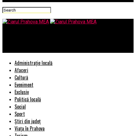
Ziarul Prahova MEA
STS dă cu pixul de 150 de milioane!
Administrație locală
Afaceri
Cultură
Eveniment
Exclusiv
Politică locală
Social
Sport
Știri din județ
Viața în Prahova
Turism