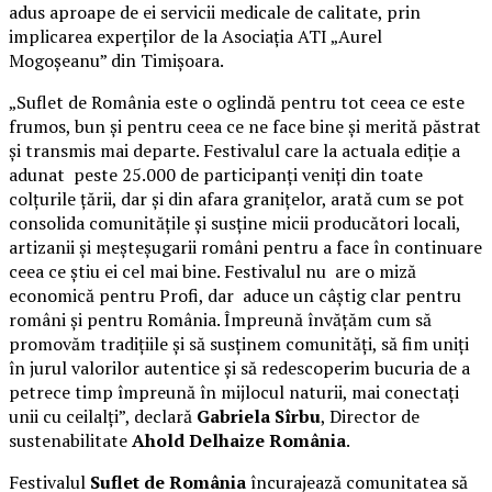
adus aproape de ei servicii medicale de calitate, prin
implicarea experților de la Asociația ATI „Aurel
Mogoșeanu” din Timișoara.
„Suflet de România este o oglindă pentru tot ceea ce este
frumos, bun și pentru ceea ce ne face bine și merită păstrat
și transmis mai departe. Festivalul care la actuala ediție a
adunat peste 25.000 de participanți veniți din toate
colțurile țării, dar și din afara granițelor, arată cum se pot
consolida comunitățile și susține micii producători locali,
artizanii și meșteșugarii români pentru a face în continuare
ceea ce știu ei cel mai bine. Festivalul nu are o miză
economică pentru Profi, dar aduce un câștig clar pentru
români și pentru România. Împreună învățăm cum să
promovăm tradițiile și să susținem comunități, să fim uniți
în jurul valorilor autentice și să redescoperim bucuria de a
petrece timp împreună în mijlocul naturii, mai conectați
unii cu ceilalți”, declară
Gabriela Sîrbu
, Director de
sustenabilitate
Ahold Delhaize România
.
Festivalul
Suflet de România
încurajează comunitatea să