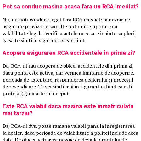
Pot sa conduc masina acasa fara un RCA imediat?
Nu, nu poti conduce legal fara RCA imediat; ai nevoie de
asigurare provizorie sau alte optiuni temporare cu
valabilitate legala. Verifica actele necesare inainte sa pleci,
ca sa te simti in siguranta si sprijinit.
Acopera asigurarea RCA accidentele in prima zi?
Da, RCA-ul tau acopera de obicei accidentele din prima zi,
daca polita este activa, dar verifica limitarile de acoperire,
perioada de asteptare, raspunderea dealerului si procesul
de revendicare. Te vei simti mai in siguranta stiind ca esti
protejat(a) inca de la inceput.
Este RCA valabil daca masina este inmatriculata
mai tarziu?
Da, RCA-ul dvs. poate ramane valabil pana la inregistrarea
la dealer, daca perioada de valabilitate a politei include acea
data. De obicei, veti avea nevoie de dovada dreptului de