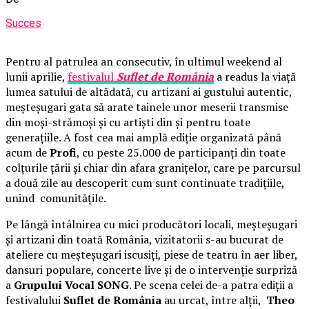
Succes
Pentru al patrulea an consecutiv, în ultimul weekend al
lunii aprilie,
festivalul
Suflet de România
a readus la viață
lumea satului de altădată, cu artizani ai gustului autentic,
meșteșugari gata să arate tainele unor meserii transmise
din moși-strămoși și cu artiști din și pentru toate
generațiile. A fost cea mai amplă ediție organizată până
acum de
Profi
, cu peste 25.000 de participanți din toate
colțurile țării și chiar din afara granițelor, care pe parcursul
a două zile au descoperit cum sunt continuate tradițiile,
unind comunitățile.
Pe lângă întâlnirea cu mici producători locali, meșteșugari
și artizani din toată România, vizitatorii s-au bucurat de
ateliere cu meșteșugari iscusiți, piese de teatru în aer liber,
dansuri populare, concerte live și de o intervenție surpriză
a
Grupului Vocal SONG
. Pe scena celei de-a patra ediții a
festivalului
Suflet de România
au urcat, între alții,
Theo