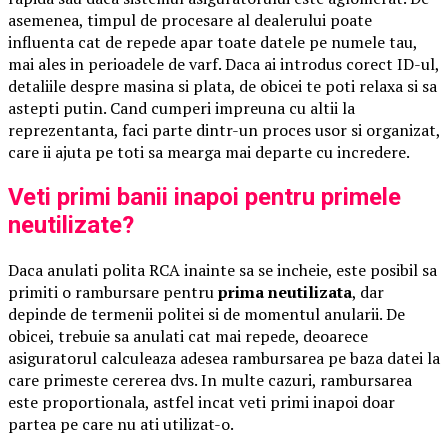
asemenea, timpul de procesare al dealerului poate
influenta cat de repede apar toate datele pe numele tau,
mai ales in perioadele de varf. Daca ai introdus corect ID-ul,
detaliile despre masina si plata, de obicei te poti relaxa si sa
astepti putin. Cand cumperi impreuna cu altii la
reprezentanta, faci parte dintr-un proces usor si organizat,
care ii ajuta pe toti sa mearga mai departe cu incredere.
Veti primi banii inapoi pentru primele
neutilizate?
Daca anulati polita RCA inainte sa se incheie, este posibil sa
primiti o rambursare pentru
prima neutilizata
, dar
depinde de termenii politei si de momentul anularii. De
obicei, trebuie sa anulati cat mai repede, deoarece
asiguratorul calculeaza adesea rambursarea pe baza datei la
care primeste cererea dvs. In multe cazuri, rambursarea
este proportionala, astfel incat veti primi inapoi doar
partea pe care nu ati utilizat-o.