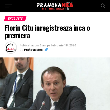
EXCLUSIV
Florin Citu inregistreaza inca o
premiera
Publicat
acum 6 ani
pe
februarie 18, 2020
De
Prahova Mea