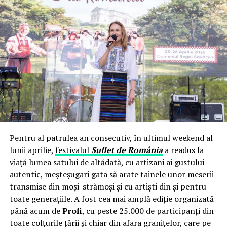
să distrugă justiția și simultan să își mute hățurile pe
guvern.
Așa se explică și de ce, constatând că ceva sau cineva le-
a distrus rețelele din justiție (iar marionetele conectate
la fosta securitate au pierdut bani foarte mulți), i-a făcut
să preia hățurile guvernului, călcând în picioare justiția
și Parlamentul, prin metode de diversiune asupra
populației.
Diversiunea a fost evidentă astăzi în ultima ședință de
guvern a lui Orban: iată cum a fost introdusă pe ordinea
de zi suplimentară (și argumentată), ordonanța de
spălare a fructului fraudei și de naționalizare a
Pentru al patrulea an consecutiv, în ultimul weekend al
pierderilor.
lunii aprilie,
festivalul
Suflet de România
a readus la
viață lumea satului de altădată, cu artizani ai gustului
autentic, meșteșugari gata să arate tainele unor meserii
transmise din moși-strămoși și cu artiști din și pentru
toate generațiile. A fost cea mai amplă ediție organizată
până acum de
Profi
, cu peste 25.000 de participanți din
toate colțurile țării și chiar din afara granițelor, care pe