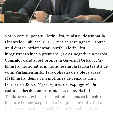
Vot in comisii pentru Florin Citu, ministru desemnat la
Finantelor Publice: 18-18. ,,Aviz de respingere” – spune
unul dintre Parlamentari. Astfel, Florin Citu
inregistreaza inca o premiera: (1)aviz negativ din partea
Comsiilor cand a fost propus in Guvernul Orban 1. (2)
Ministru motionat prin motiune simpla (adica trantit de
votul Parlamentarilor fara obligatia de a pleca acasa);
(3) Ministru demis prin motiunea de cenzura din 5
februarie 2020; si (4) azi – ,,aviz de respingere”. Din
cadrul audierilor, am scris mai devreme: Ha ha!
Teodorovici: ,,este clar ca instanța a spus ca bancile de
locuinte trebuie sa plateasca” si apel la inventivitatea lui
Citu: ,,o idee prin care sa luati banii bancilor intr-un