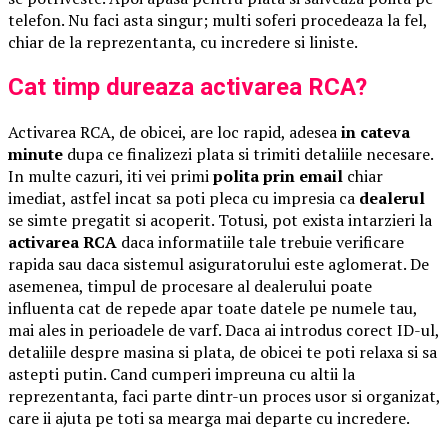
telefon. Nu faci asta singur; multi soferi procedeaza la fel,
chiar de la reprezentanta, cu incredere si liniste.
Cat timp dureaza activarea RCA?
Activarea RCA, de obicei, are loc rapid, adesea
in cateva
minute
dupa ce finalizezi plata si trimiti detaliile necesare.
In multe cazuri, iti vei primi
polita prin email
chiar
imediat, astfel incat sa poti pleca cu impresia ca
dealerul
se simte pregatit si acoperit. Totusi, pot exista intarzieri la
activarea RCA
daca informatiile tale trebuie verificare
rapida sau daca sistemul asiguratorului este aglomerat. De
asemenea, timpul de procesare al dealerului poate
influenta cat de repede apar toate datele pe numele tau,
mai ales in perioadele de varf. Daca ai introdus corect ID-ul,
detaliile despre masina si plata, de obicei te poti relaxa si sa
astepti putin. Cand cumperi impreuna cu altii la
reprezentanta, faci parte dintr-un proces usor si organizat,
care ii ajuta pe toti sa mearga mai departe cu incredere.