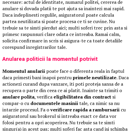
necesare: actul de identitate, numarul politei, cererea de
anulare si dovada platii te pot ajuta sa inaintezi mai rapid.
Daca indeplinesti regulile, asiguratorul poate calcula
partea neutilizata si poate procesa ce ti se cuvine. Nu
trebuie sa te simti pierdut aici; multi soferi trec prin asta si
primesc raspunsuri clare odata ce intreaba. Ramai calm,
solicita confirmare in scris si asigura-te ca toate detaliile
corespund inregistrarilor tale.
Anularea politicii la momentul potrivit
Momentul anularii
poate face o diferenta reala in faptul
daca primesti bani inapoi pentru
primele neutilizate
. Daca
actionezi curand dupa vanzare, iti poti proteja sansa de a
recupera o parte din ceea ce ai platit. Inainte sa trimiti o
anulare polita
, verifica
eligibilitatea din contract
si
compar-o cu
documentele masinii
tale, ca nimic sa nu
intarzie procesul. Fa o
verificare rapida a rambursarii
cu
asiguratorul sau brokerul si intreaba exact ce data vor
folosi pentru a opri acoperirea. Nu trebuie sa te simti
singur(a) in acest pas; multi soferi fac asta cand isi schimba