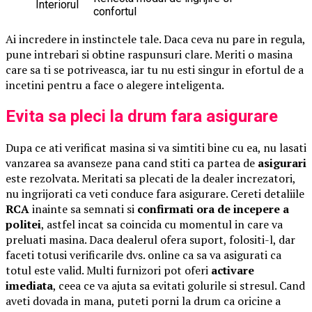
Interiorul
confortul
Ai incredere in instinctele tale. Daca ceva nu pare in regula,
pune intrebari si obtine raspunsuri clare. Meriti o masina
care sa ti se potriveasca, iar tu nu esti singur in efortul de a
incetini pentru a face o alegere inteligenta.
Evita sa pleci la drum fara asigurare
Dupa ce ati verificat masina si va simtiti bine cu ea, nu lasati
vanzarea sa avanseze pana cand stiti ca partea de
asigurari
este rezolvata. Meritati sa plecati de la dealer increzatori,
nu ingrijorati ca veti conduce fara asigurare. Cereti detaliile
RCA
inainte sa semnati si
confirmati ora de incepere a
politei
, astfel incat sa coincida cu momentul in care va
preluati masina. Daca dealerul ofera suport, folositi-l, dar
faceti totusi verificarile dvs. online ca sa va asigurati ca
totul este valid. Multi furnizori pot oferi
activare
imediata
, ceea ce va ajuta sa evitati golurile si stresul. Cand
aveti dovada in mana, puteti porni la drum ca oricine a