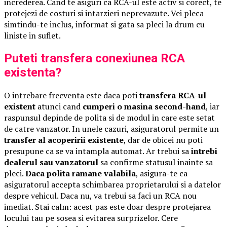
increderea. Cand te asiguri ca RCA-ul este activ si corect, te
protejezi de costuri si intarzieri neprevazute. Vei pleca
simtindu-te inclus, informat si gata sa pleci la drum cu
liniste in suflet.
Puteti transfera conexiunea RCA
existenta?
O intrebare frecventa este daca poti
transfera RCA-ul
existent
atunci cand
cumperi o masina second-hand
, iar
raspunsul depinde de polita si de modul in care este setat
de catre vanzator. In unele cazuri, asiguratorul permite un
transfer al acoperirii existente
, dar de obicei nu poti
presupune ca se va intampla automat. Ar trebui sa
intrebi
dealerul sau vanzatorul
sa confirme statusul inainte sa
pleci.
Daca polita ramane valabila
, asigura-te ca
asiguratorul accepta schimbarea proprietarului si a datelor
despre vehicul. Daca nu, va trebui sa faci un RCA nou
imediat. Stai calm: acest pas este doar despre protejarea
locului tau pe sosea si evitarea surprizelor. Cere