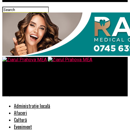
Ziarul Prahova MEA
Increngătura politică ascunsa a gunoaielor(IX)/Ce înseamnă ca
frațiile din servicii sa pună mâna pe CONPET SA Ploiesti?
Administrație locală
Afaceri
Cultură
Eveniment