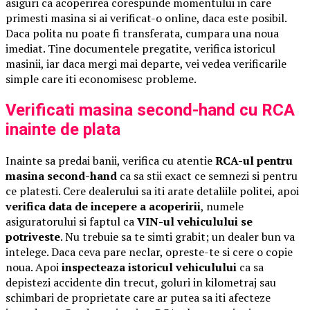
asiguri ca acoperirea corespunde momentului in care
primesti masina si ai verificat-o online, daca este posibil.
Daca polita nu poate fi transferata, cumpara una noua
imediat. Tine documentele pregatite, verifica istoricul
masinii, iar daca mergi mai departe, vei vedea verificarile
simple care iti economisesc probleme.
Verificati masina second-hand cu RCA
inainte de plata
Inainte sa predai banii, verifica cu atentie
RCA-ul pentru
masina second-hand
ca sa stii exact ce semnezi si pentru
ce platesti. Cere dealerului sa iti arate detaliile politei, apoi
verifica data de incepere a acoperirii
, numele
asiguratorului si faptul ca
VIN-ul vehiculului se
potriveste
. Nu trebuie sa te simti grabit; un dealer bun va
intelege. Daca ceva pare neclar, opreste-te si cere o copie
noua. Apoi
inspecteaza istoricul vehiculului
ca sa
depistezi accidente din trecut, goluri in kilometraj sau
schimbari de proprietate care ar putea sa iti afecteze