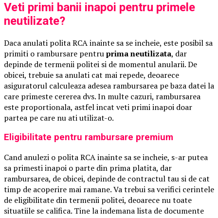
Veti primi banii inapoi pentru primele
neutilizate?
Daca anulati polita RCA inainte sa se incheie, este posibil sa
primiti o rambursare pentru
prima neutilizata
, dar
depinde de termenii politei si de momentul anularii. De
obicei, trebuie sa anulati cat mai repede, deoarece
asiguratorul calculeaza adesea rambursarea pe baza datei la
care primeste cererea dvs. In multe cazuri, rambursarea
este proportionala, astfel incat veti primi inapoi doar
partea pe care nu ati utilizat-o.
Eligibilitate pentru rambursare premium
Cand anulezi o polita RCA inainte sa se incheie, s-ar putea
sa primesti inapoi o parte din prima platita, dar
rambursarea, de obicei, depinde de contractul tau si de cat
timp de acoperire mai ramane. Va trebui sa verifici cerintele
de eligibilitate din termenii politei, deoarece nu toate
situatiile se califica. Tine la indemana lista de documente