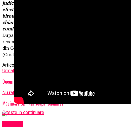
judiciar si sistemul penitenciar din Romania: cum isi
efectueaza Luca Luca pedeapsa in inchisoare (in
birourile dintr-o cladire achizitionata prin interpusi
chiar langa puscarie, inainte de incarcerare, fara paza…
conducand afacerile in Romania „lucrului bine facut”).
Dupa prezentarea „caracatitei” in toata splendoarea ei o sa
revenim cu dezvaluiri despre mafia gunoaielor si ale celor
din Conpet SA Ploiesti. Suntem la 10% din dezvaluiri.
(Cristina T.).
Articole pe aceiasi tema:
prima
Urmatorul
Documente șoc în scandalul care zguduie SRI-ul!
Nu ratati
Măciuca PSD. Mai scapă Iohannis?
Citeste in continuare
Exclusiv