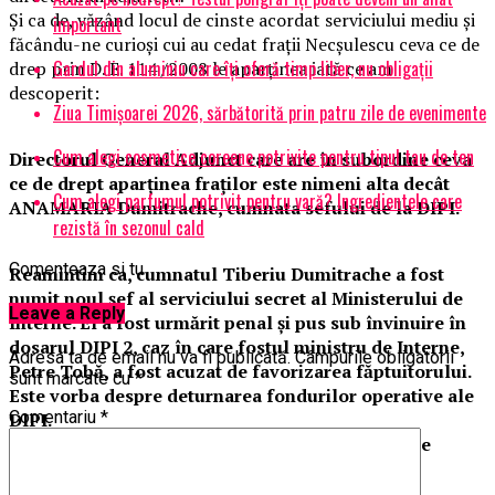
Și ca de, văzând locul de cinste acordat serviciului mediu și
important
făcându-ne curioși cui au cedat frații Necșulescu ceva ce de
Gardul din aluminiu care îți oferă timp liber, nu obligații
drep prin D. E. 114 /2008 le aparținea iată ce am
descoperit:
Ziua Timișoarei 2026, sărbătorită prin patru zile de evenimente
Cum alegi cosmetice coreene potrivite pentru tipul tau de ten
Directorul General Adjunct care are în subordine ceva
ce de drept aparținea fraților este nimeni alta decât
Cum alegi parfumul potrivit pentru vară? Ingredientele care
ANAMARIA Dumitrache, cumnata sefului de la DIPI.
rezistă în sezonul cald
Comenteaza si tu
Reamintim ca, cumnatul Tiberiu Dumitrache a fost
numit noul șef al serviciului secret al Ministerului de
Leave a Reply
Interne. El a fost urmărit penal și pus sub învinuire în
dosarul DIPI 2, caz în care fostul ministru de Interne,
Adresa ta de email nu va fi publicată.
Câmpurile obligatorii
Petre Tobă, a fost acuzat de favorizarea făptuitorului.
sunt marcate cu
*
Este vorba despre deturnarea fondurilor operative ale
Comentariu
*
DIPI.
Noul șef al DIPI a scos 10.000 de lei din fondurile
operative invocând operațiunile „Barbarosa” și
„Viteazul”.