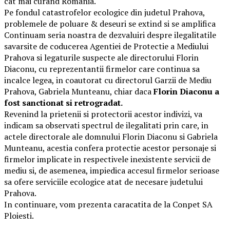
cat mai curand România.
Pe fondul catastrofelor ecologice din judetul Prahova,
problemele de poluare & deseuri se extind si se amplifica
Continuam seria noastra de dezvaluiri despre ilegalitatile
savarsite de coducerea Agentiei de Protectie a Mediului
Prahova si legaturile suspecte ale directorului Florin
Diaconu, cu reprezentantii firmelor care continua sa
incalce legea, in coautorat cu directorul Garzii de Mediu
Prahova, Gabriela Munteanu, chiar daca
Florin Diaconu a
fost sanctionat si retrogradat.
Revenind la prietenii si protectorii acestor indivizi, va
indicam sa observati spectrul de ilegalitati prin care, in
actele directorale ale domnului Florin Diaconu si Gabriela
Munteanu, acestia confera protectie acestor personaje si
firmelor implicate in respectivele inexistente servicii de
mediu si, de asemenea, impiedica accesul firmelor serioase
sa ofere serviciile ecologice atat de necesare judetului
Prahova.
In continuare, vom prezenta caracatita de la Conpet SA
Ploiesti.