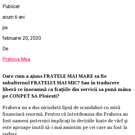
Publicat
acum 6 ani
pe
februarie 20, 2020
De
Prahova Mea
Oare cum a ajuns FRATELE MAI MARE sa fie
subalternul FRATELUI MAI MIC? Sau în traducere
liberă ce înseamnă ca frațiile din servicii sa pună mâna
pe CONPET SA Ploiesti?
Prahova nu a dus niciodată lipsă de scandaluri cu miză
financiară enormă. Pentru că întotdeauna din Prahova au
fost oameni puternici implicați în deciziile luate de vârf și
este aproape inutil să-i mai amintim pe cei care au fost la
vedere.