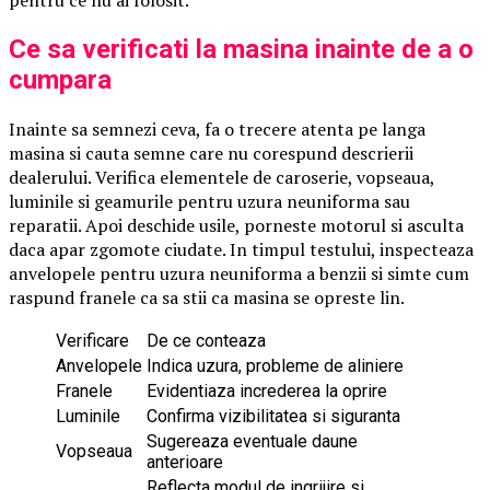
Ce sa verificati la masina inainte de a o
cumpara
Inainte sa semnezi ceva, fa o trecere atenta pe langa
masina si cauta semne care nu corespund descrierii
dealerului. Verifica elementele de caroserie, vopseaua,
luminile si geamurile pentru uzura neuniforma sau
reparatii. Apoi deschide usile, porneste motorul si asculta
daca apar zgomote ciudate. In timpul testului, inspecteaza
anvelopele pentru uzura neuniforma a benzii si simte cum
raspund franele ca sa stii ca masina se opreste lin.
Verificare
De ce conteaza
Anvelopele
Indica uzura, probleme de aliniere
Franele
Evidentiaza increderea la oprire
Luminile
Confirma vizibilitatea si siguranta
Sugereaza eventuale daune
Vopseaua
anterioare
Reflecta modul de ingrijire si