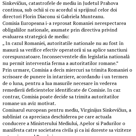
Sinkevičius, catastrofele de mediu in Judetul Prahova
continua, sub ochii si cu acordul si sprijinul celor doi
directori Florin Diaconu si Gabriela Munteanu.
Comisia Europeana i-a reprosat Romaniei nerespectarea
obligaliilor nationale, asumate prin directiva privind
evaluarea strategică de mediu:
„ In cazul Romaniei, autoritatile nationale nu au fost în
masură sa verifice efectiv operatorii si sa aplice sanctiuni
corespunzatoare. Inconsecventele din legislatia natională
nu permit interventia ferma a autoritatilor romane.”
Prin urmare, Comisia a decis miercuri sa trimita Romaniei o
scrisoare de punere în intarziere, acordandu-i un termen
de o luna, pentru a lua masurile necesare în vederea
remedierii deficientelor identificate de Comisie. In caz
contrar, Comisia poate decide sa trimita autoritatilor
romane un aviz motivat.
Comisarul european pentru mediu, Virginijus Sinkevičius, a
subliniat ca apreciaza deschiderea pe care actuala
conducere a Ministerului Mediului, Apelor si Padurilor o
manifesta catre societatea civila şi ca isi doreste sa viziteze