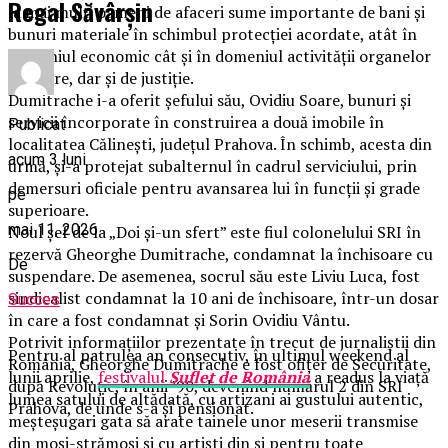
Regal Săvârșin
la mai mulţi oameni de afaceri sume importante de bani şi
bunuri materiale în schimbul protecţiei acordate, atât în
domeniul economic cât şi în domeniul activităţii organelor
judiciare, dar şi de justiţie.
Dumitrache i-a oferit şefului său, Ovidiu Soare, bunuri şi
servicii încorporate în construirea a două imobile în
Publicat
localitatea Călineşti, judeţul Prahova. În schimb, acesta din
acum 3 luni
urmă, şi-a protejat subalternul în cadrul serviciului, prin
demersuri oficiale pentru avansarea lui în funcţii şi grade
pe
superioare.
mai 11, 2026
Noul șef de la „Doi și-un sfert” este fiul colonelului SRI în
rezervă Gheorghe Dumitrache, condamnat la închisoare cu
De
suspendare. De asemenea, socrul său este Liviu Luca, fost
sindicalist condamnat la 10 ani de închisoare, într-un dosar
Succes
în care a fost condamnat și Sorin Ovidiu Vântu.
Potrivit informațiilor prezentate în trecut de jurnaliștii din
Pentru al patrulea an consecutiv, în ultimul weekend al
România, Gheorghe Dumitrache e fost ofițer de Securitate,
lunii aprilie,
festivalul
Suflet de România
a readus la viață
după Revoluție, în anii ’90, devenind numărul 2 din SRI
lumea satului de altădată, cu artizani ai gustului autentic,
Prahova, de unde s-a și pensionat.
meșteșugari gata să arate tainele unor meserii transmise
din moși-strămoși și cu artiști din și pentru toate