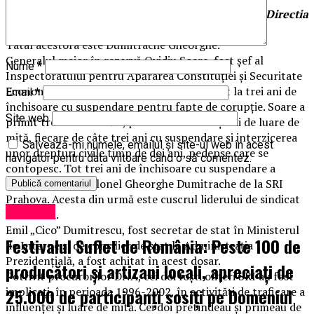
Fratele lui Tiberiu Dumitrache este ofiter la SRI, Directia
A Bucuresti.
Tatal acestora este Dumitrache Gheorghe.
Generalul maior în rezervă Ovidiu Soare, fost şef al
Nume
*
Inspectoratului pentru Apărarea Constituţiei şi Securitate
Economică din cadrul SRI, a fost condamnat la trei ani de
Email
*
închisoare cu suspendare pentru fapte de corupţie. Soare a
Site web
primit trei condamnări, pentru trei infracţiuni de luare de
mită, fiecare de câte trei ani cu suspendare şi interzicerea
Salvează-mi numele, emailul și site-ul web în acest
unor drepturi civile timp de doi ani, pedepse care se
navigator pentru data viitoare când o să comentez.
contopesc. Tot trei ani de închisoare cu suspendare a
primit şi fostul colonel Gheorghe Dumitrache de la SRI
Prahova. Acesta din urmă este cuscrul liderului de sindicat
Exclusiv
Liviu Luca.
Emil „Cico” Dumitrescu, fost secretar de stat în Ministerul
Festivalul Suflet de România: Peste 100 de
de Interne şi de consilier de stat la Administraţia
Prezidenţială, a fost achitat în acest dosar.
producători și artizani locali, apreciați de
Potrivit procurorilor DNA, cei doi foşti ofiţeri SRI au fost
25.000 de participanți sosiți pe Domeniul
implicaţi, în perioada 1996-2002, în activităţi de traficare a
influenţei şi luare de mită. Cei doi pretindeau şi primeau de