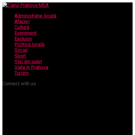
Administrație locală
Afaceri
Cultură
Eveniment
Exclusiv
Politică locală
Social
Sport
Știri din județ
Viața în Prahova
Turism
Connect with us