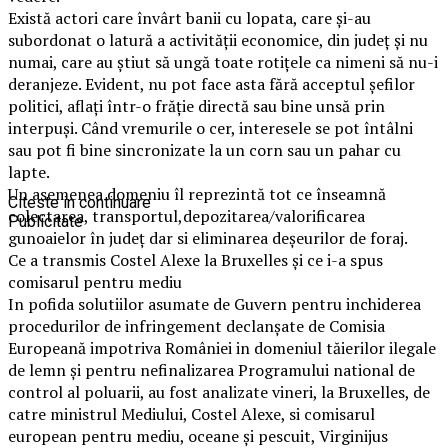
Există actori care învârt banii cu lopata, care și-au
subordonat o latură a activității economice, din județ și nu
numai, care au știut să ungă toate rotițele ca nimeni să nu-i
deranjeze. Evident, nu pot face asta fără acceptul șefilor
politici, aflați într-o frăție directă sau bine unsă prin
interpuși. Când vremurile o cer, interesele se pot întâlni
sau pot fi bine sincronizate la un corn sau un pahar cu
lapte.
Un asemenea domeniu îl reprezintă tot ce înseamnă
Citeste in continuare
colectarea, transportul,depozitarea/valorificarea
Publicitate
gunoaielor în județ dar si eliminarea deşeurilor de foraj.
Ce a transmis Costel Alexe la Bruxelles și ce i-a spus
comisarul pentru mediu
In pofida solutiilor asumate de Guvern pentru inchiderea
procedurilor de infringement declanşate de Comisia
Europeană impotriva României in domeniul tăierilor ilegale
de lemn şi pentru nefinalizarea Programului national de
control al poluarii, au fost analizate vineri, la Bruxelles, de
catre ministrul Mediului, Costel Alexe, si comisarul
european pentru mediu, oceane şi pescuit, Virginijus