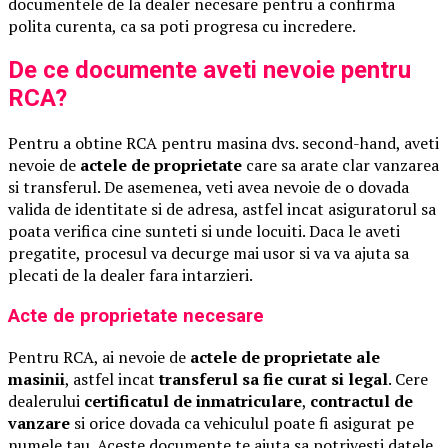
documentele de la dealer necesare pentru a confirma
polita curenta, ca sa poti progresa cu incredere.
De ce documente aveti nevoie pentru
RCA?
Pentru a obtine RCA pentru masina dvs. second-hand, aveti
nevoie de
actele de proprietate
care sa arate clar vanzarea
si transferul. De asemenea, veti avea nevoie de o dovada
valida de identitate si de adresa, astfel incat asiguratorul sa
poata verifica cine sunteti si unde locuiti. Daca le aveti
pregatite, procesul va decurge mai usor si va va ajuta sa
plecati de la dealer fara intarzieri.
Acte de proprietate necesare
Pentru RCA, ai nevoie de
actele de proprietate ale
masinii
, astfel incat
transferul sa fie curat si legal
. Cere
dealerului
certificatul de inmatriculare
,
contractul de
vanzare
si orice dovada ca vehiculul poate fi asigurat pe
numele tau. Aceste documente te ajuta sa potrivesti datele