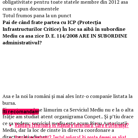
obligativitate pentru toate statele membre din 2012 asa
cum o spun documentele
Totul frumos pana la un punct
Pai de când frate partea cu ICP (Protecția
Infrastructurilor Critice) În loc sa aibă în subordine
Mediu ca asa zice D. E. 114/2008 ARE IN SUBORDINE
administrativul?
Asa e la noi la români și mai ales într-o companie listata la
bursa.
Și pentru ca să ne lămurim ca Serviciul Mediu nu e la o alta
Iti recomandam
frăție am studiat atent organigrama Conpet.. Și p’tiu drace
ce sa vedem: serviciul mediu este acum Birou Autorizații
Randare Exterioară vs Randare Interioară: Care e Diferența?
Mediu, dar la loc de cinste în directa coordonare a
directorului adjunct…
Acuzat pe nedrept? Testul poligraf îţi poate deveni un aliat