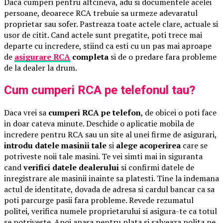
Daca cumperi pentru altcineva, adu si documentele acelei
persoane, deoarece RCA trebuie sa urmeze adevaratul
proprietar sau sofer. Pastreaza toate actele clare, actuale si
usor de citit. Cand actele sunt pregatite, poti trece mai
departe cu incredere, stiind ca esti cu un pas mai aproape
de
asigurare RCA
completa
si de o predare fara probleme
de la dealer la drum.
Cum cumperi RCA pe telefonul tau?
Daca vrei sa
cumperi RCA pe telefon
, de obicei o poti face
in doar cateva minute. Deschide o aplicatie mobila de
incredere pentru RCA sau un site al unei firme de asigurari,
introdu datele masinii tale
si
alege acoperirea
care se
potriveste noii tale masini. Te vei simti mai in siguranta
cand
verifici datele dealerului
si confirmi datele de
inregistrare ale masinii inainte sa platesti. Tine la indemana
actul de identitate, dovada de adresa si cardul bancar ca sa
poti parcurge pasii fara probleme. Revede rezumatul
politei, verifica numele proprietarului si asigura-te ca totul
se potriveste. Apoi apasa pentru plata si salveaza polita pe