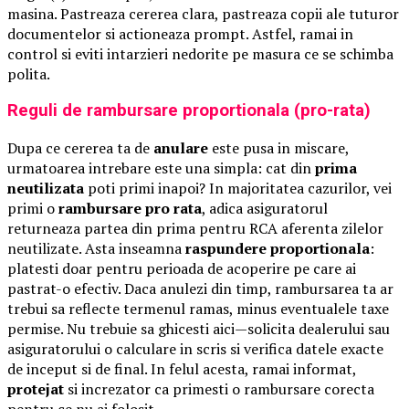
masina. Pastreaza cererea clara, pastreaza copii ale tuturor
documentelor si actioneaza prompt. Astfel, ramai in
control si eviti intarzieri nedorite pe masura ce se schimba
polita.
Reguli de rambursare proportionala (pro-rata)
Dupa ce cererea ta de
anulare
este pusa in miscare,
urmatoarea intrebare este una simpla: cat din
prima
neutilizata
poti primi inapoi? In majoritatea cazurilor, vei
primi o
rambursare pro rata
, adica asiguratorul
returneaza partea din prima pentru RCA aferenta zilelor
neutilizate. Asta inseamna
raspundere proportionala
:
platesti doar pentru perioada de acoperire pe care ai
pastrat-o efectiv. Daca anulezi din timp, rambursarea ta ar
trebui sa reflecte termenul ramas, minus eventualele taxe
permise. Nu trebuie sa ghicesti aici—solicita dealerului sau
asiguratorului o calculare in scris si verifica datele exacte
de inceput si de final. In felul acesta, ramai informat,
protejat
si increzator ca primesti o rambursare corecta
pentru ce nu ai folosit.