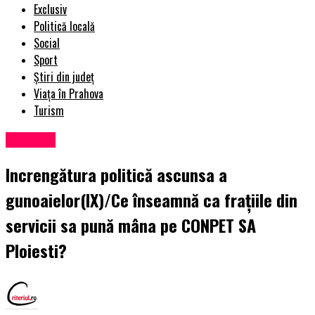
Exclusiv
Politică locală
Social
Sport
Știri din județ
Viața în Prahova
Turism
Exclusiv
Increngătura politică ascunsa a
gunoaielor(IX)/Ce înseamnă ca frațiile din
servicii sa pună mâna pe CONPET SA
Ploiesti?