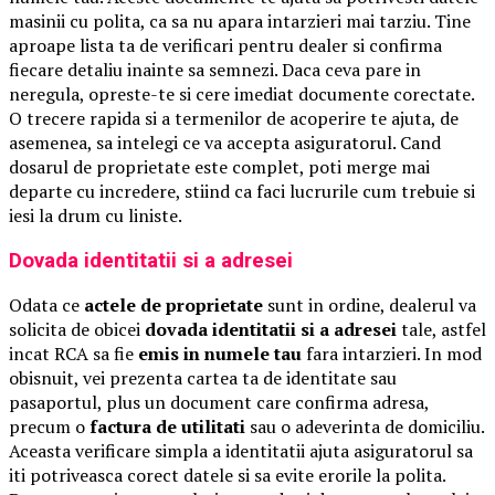
masinii cu polita, ca sa nu apara intarzieri mai tarziu. Tine
aproape lista ta de verificari pentru dealer si confirma
fiecare detaliu inainte sa semnezi. Daca ceva pare in
neregula, opreste-te si cere imediat documente corectate.
O trecere rapida si a termenilor de acoperire te ajuta, de
asemenea, sa intelegi ce va accepta asiguratorul. Cand
dosarul de proprietate este complet, poti merge mai
departe cu incredere, stiind ca faci lucrurile cum trebuie si
iesi la drum cu liniste.
Dovada identitatii si a adresei
Odata ce
actele de proprietate
sunt in ordine, dealerul va
solicita de obicei
dovada identitatii si a adresei
tale, astfel
incat RCA sa fie
emis in numele tau
fara intarzieri. In mod
obisnuit, vei prezenta cartea ta de identitate sau
pasaportul, plus un document care confirma adresa,
precum o
factura de utilitati
sau o adeverinta de domiciliu.
Aceasta verificare simpla a identitatii ajuta asiguratorul sa
iti potriveasca corect datele si sa evite erorile la polita.