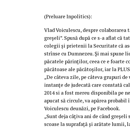
(Preluare Inpolitics):
Vlad Voiculescu, despre colaborarea ta
greșeli”. Spusă după ce s-a aflat că tat
colegii și prietenii la Securitate că a
strînse cu Dumnezeu. Și mai spune li
păcatele părinților, ceea ce e foarte c
păcătoase ale păcătoșilor, iar la PLUS
„De câteva zile, pe câteva grupuri d
instanțe de judecată care constată cal
2014 si a fost mereu disponibila pe ne
apucat să circule, va apărea probabil
Voiculescu deunăzi, pe Facebook.
„Sunt deja câțiva ani de când greșeli
scoase la suprafață și arătate lumii, l