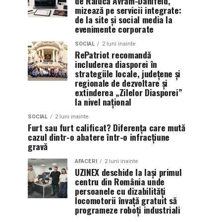
de Raluca Avram-Danifeld,
mizează pe servicii integrate:
de la site și social media la
evenimente corporate
SOCIAL
2 luni inainte
RePatriot recomandă
includerea diasporei în
strategiile locale, județene și
regionale de dezvoltare și
extinderea „Zilelor Diasporei”
la nivel național
SOCIAL
2 luni inainte
Furt sau furt calificat? Diferența care mută
cazul dintr-o abatere într-o infracțiune
gravă
AFACERI
2 luni inainte
UZINEX deschide la Iași primul
centru din România unde
persoanele cu dizabilități
locomotorii învață gratuit să
programeze roboți industriali