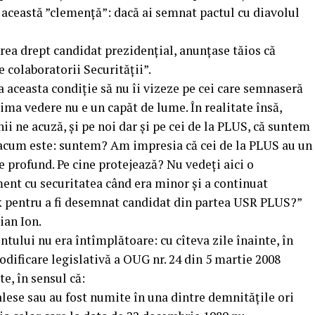
această ”clemență”: dacă ai semnat pactul cu diavolul
ea drept candidat prezidențial, anunțase tăios că
e colaboratorii Securității”.
a aceasta condiție să nu îi vizeze pe cei care semnaseră
ma vedere nu e un capăt de lume. În realitate însă,
i ne acuză, și pe noi dar și pe cei de la PLUS, că suntem
a acum este: suntem? Am impresia că cei de la PLUS au un
 profund. Pe cine protejează? Nu vedeți aici o
nt cu securitatea când era minor și a continuat
k pentru a fi desemnat candidat din partea USR PLUS?”
ian Ion.
ului nu era întîmplătoare: cu cîteva zile înainte, în
dificare legislativă a OUG nr. 24 din 5 martie 2008
e, în sensul că:
alese sau au fost numite în una dintre demnităţile ori