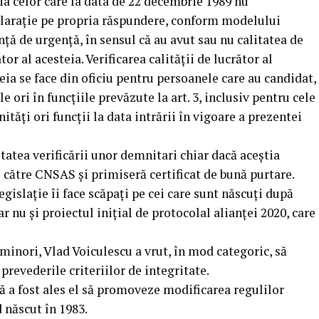
ţia celor care la data de 22 decembrie 1989 nu
eclaraţie pe propria răspundere, conform modelului
ţă de urgenţă, în sensul că au avut sau nu calitatea de
or al acesteia. Verificarea calităţii de lucrător al
teia se face din oficiu pentru persoanele care au candidat,
 ori în funcţiile prevăzute la art. 3, inclusiv pentru cele
ităţi ori funcţii la data intrării în vigoare a prezentei
tatea verificării unor demnitari chiar dacă aceștia
e către CNSAS și primiseră certificat de bună purtare.
islație îi face scăpați pe cei care sunt născuți după
r nu și proiectul inițial de protocolal alianței 2020, care
minori, Vlad Voiculescu a vrut, în mod categoric, să
prevederile criteriilor de integritate.
că a fost ales el să promoveze modificarea regulilor
d născut în 1983.