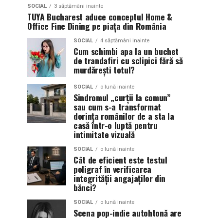
SOCIAL
3 săptămâni inainte
TUYA Bucharest aduce conceptul Home &
Office Fine Dining pe piața din România
SOCIAL
4 săptămâni inainte
Cum schimbi apa la un buchet
de trandafiri cu sclipici fără să
murdărești totul?
SOCIAL
o lună inainte
Sindromul „curții la comun”
sau cum s-a transformat
dorința românilor de a sta la
casă într-o luptă pentru
intimitate vizuală
SOCIAL
o lună inainte
Cât de eficient este testul
poligraf în verificarea
integrității angajaților din
bănci?
SOCIAL
o lună inainte
Scena pop-indie autohtonă are