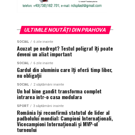
ULTIMILE NOUTĂȚI DIN PRAHOVA
SOCIAL
6 zile inainte
Acuzat pe nedrept? Testul poligraf îţi poate
deveni un aliat important
SOCIAL
6 zile inainte
Gardul din aluminiu care îți oferă timp liber,
nu obligații
SOCIAL
2 săptămâni inainte
Un hol bine gandit transforma complet
intrarea intr-o casa modulara
SPORT
3 săptămâni inainte
România își reconfirmă statutul de lider al
padbolului mondial: Campioni Internaționali,
Vicecampioni Internaționali și MVP-ul
turneului