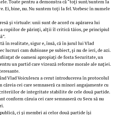
mele. Toate pentru a demonstra că “toți sunt/suntem la
re. Ei, bine, nu. Nu suntem toți la fel. Vorbesc în numele
esă și virtuale: unii sunt de acord cu apărarea lui
copiilor de părinți, alții îl critică tăios, pe principiul
ă”.
 în realitate, sigur e, însă, că în jurul lui Vlad
ec lucruri cam dubioase pe subiect, și nu de ieri, de azi.
ființat de oameni apropiați de fosta Securitate, un
entru un partid care vizează reforme morale ale nației.
teresante.
cînd Vlad Voiculescu a cerut introducerea în protocolul
rm căreia cei care semnaseră ca minori angajamente cu
criteriilor de integritate stabilite de cele două partide.
ant conform căruia cei care semnaseră cu Secu să nu
i.
ublică, ci și membri ai celor două partide își