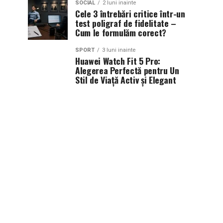
SOCIAL
2 luni inainte
Cele 3 întrebări critice într-un
test poligraf de fidelitate –
Cum le formulăm corect?
SPORT
3 luni inainte
Huawei Watch Fit 5 Pro:
Alegerea Perfectă pentru Un
Stil de Viață Activ și Elegant