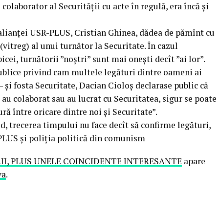
colaborator al Securității cu acte în regulă, era încă și
 alianței USR-PLUS, Cristian Ghinea, dădea de pămînt cu
 (vitreg) al unui turnător la Securitate. În cazul
cei, turnătorii ”noștri” sunt mai onești decît ”ai lor”.
publice privind cam multele legături dintre oameni ai
 – și fosta Securitate, Dacian Cioloș declarase public că
au colaborat sau au lucrat cu Securitatea, sigur se poate
ră între oricare dintre noi și Securitate”.
id, trecerea timpului nu face decît să confirme legături,
ii PLUS și poliția politică din comunism
II, PLUS UNELE COINCIDENTE INTERESANTE
apare
va
.