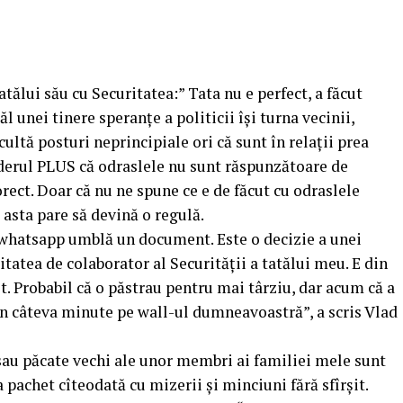
tălui său cu Securitatea:” Tata nu e perfect, a făcut
ăl unei tinere speranțe a politicii își turna vecinii,
scultă posturi neprincipiale ori că sunt în relații prea
derul PLUS că odraslele nu sunt răspunzătoare de
orect. Doar că nu ne spune ce e de făcut cu odraslele
 asta pare să devină o regulă.
e whatsapp umblă un document. Este o decizie a unei
itatea de colaborator al Securității a tatălui meu. E din
t. Probabil că o păstrau pentru mai târziu, dar acum că a
 în câteva minute pe wall-ul dumneavoastră”, a scris Vlad
 sau păcate vechi ale unor membri ai familiei mele sunt
a pachet cîteodată cu mizerii și minciuni fără sfîrșit.