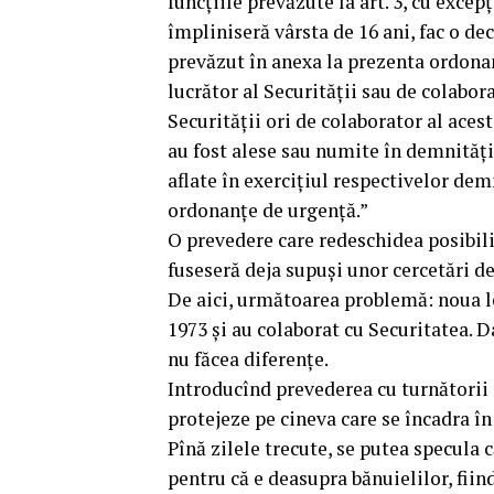
funcţiile prevăzute la art. 3, cu excep
împliniseră vârsta de 16 ani, fac o d
prevăzut în anexa la prezenta ordonan
lucrător al Securităţii sau de colaborat
Securităţii ori de colaborator al aces
au fost alese sau numite în demnităţile
aflate în exerciţiul respectivelor demn
ordonanţe de urgenţă.”
O prevedere care redeschidea posibili
fuseseră deja supuși unor cercetări d
De aici, următoarea problemă: noua leg
1973 și au colaborat cu Securitatea. Da
nu făcea diferențe.
Introducînd prevederea cu turnătorii 
protejeze pe cineva care se încadra în 
Pînă zilele trecute, se putea specula 
pentru că e deasupra bănuielilor, fiin