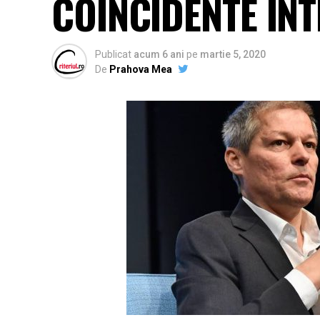
COINCIDENTE IN
Publicat
acum 6 ani
pe
martie 5, 2020
De
Prahova Mea