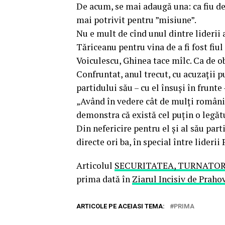
De acum, se mai adaugă una: ca fiu de 
mai potrivit pentru ”misiune”.
Nu e mult de cînd unul dintre liderii
Tăriceanu pentru vina de a fi fost fiul
Voiculescu, Ghinea tace mîlc. Ca de obi
Confruntat, anul trecut, cu acuzații 
partidului său – cu el însuși în frunte
„Având în vedere cât de mulți români 
demonstra că există cel puțin o legătu
Din nefericire pentru el și al său part
directe ori ba, în special între lider
Articolul
SECURITATEA, TURNATOR
prima dată în
Ziarul Incisiv de Praho
ARTICOLE PE ACEIASI TEMA:
PRIMA