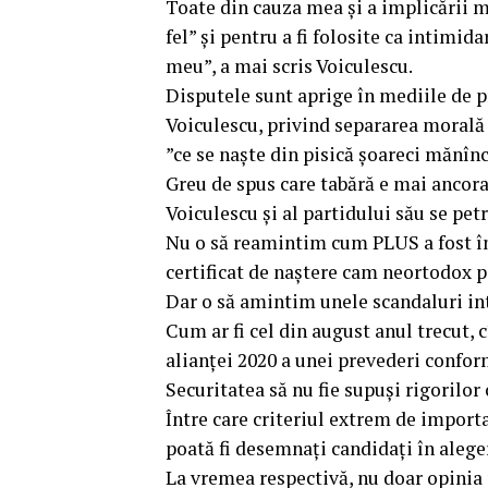
Toate din cauza mea și a implicării 
fel” și pentru a fi folosite ca intimida
meu”, a mai scris Voiculescu.
Disputele sunt aprige în mediile de pr
Voiculescu, privind separarea morală a 
”ce se naște din pisică șoareci mănînc
Greu de spus care tabără e mai ancorată
Voiculescu și al partidului său se petr
Nu o să reamintim cum PLUS a fost în
certificat de naștere cam neortodox p
Dar o să amintim unele scandaluri in
Cum ar fi cel din august anul trecut, 
alianței 2020 a unei prevederi confo
Securitatea să nu fie supuși rigorilor 
Între care criteriul extrem de import
poată fi desemnați candidați în aleger
La vremea respectivă, nu doar opinia p