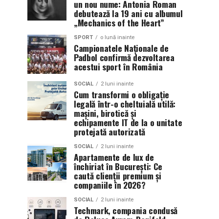
un nou nume: Antonia Roman
debutează la 19 ani cu albumul
„Mechanics of the Heart”
SPORT
o lună inainte
Campionatele Naționale de
Padbol confirmă dezvoltarea
acestui sport în România
SOCIAL
2 luni inainte
Cum transformi o obligație
legală într-o cheltuială utilă:
mașini, birotică și
echipamente IT de la o unitate
protejată autorizată
SOCIAL
2 luni inainte
Apartamente de lux de
închiriat în București: Ce
caută clienții premium și
companiile în 2026?
SOCIAL
2 luni inainte
Techmark, compania condusă