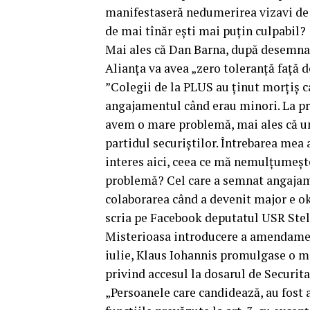
manifestaseră nedumerirea vizavi de 
de mai tînăr ești mai puțin culpabil?
Mai ales că Dan Barna, după desemnar
Alianța va avea „zero toleranță față d
”Colegii de la PLUS au ținut morțiș c
angajamentul când erau minori. La pri
avem o mare problemă, mai ales că uni
partidul securiștilor. Întrebarea me
interes aici, ceea ce mă nemulțumește
problemă? Cel care a semnat angajame
colaborarea când a devenit major e o
scria pe Facebook deputatul USR Stel
Misterioasa introducere a amendament
iulie, Klaus Iohannis promulgase o mo
privind accesul la dosarul de Securitat
„Persoanele care candidează, au fost 