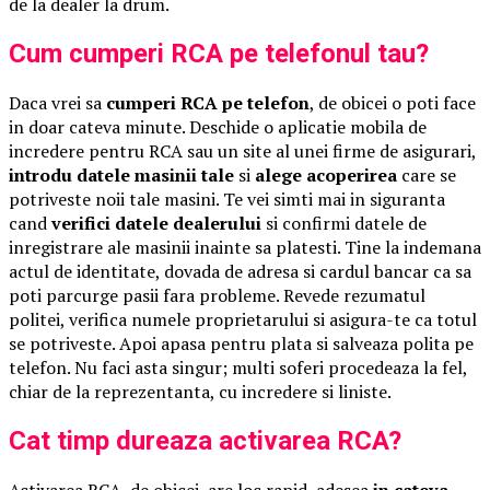
de la dealer la drum.
Cum cumperi RCA pe telefonul tau?
Daca vrei sa
cumperi RCA pe telefon
, de obicei o poti face
in doar cateva minute. Deschide o aplicatie mobila de
incredere pentru RCA sau un site al unei firme de asigurari,
introdu datele masinii tale
si
alege acoperirea
care se
potriveste noii tale masini. Te vei simti mai in siguranta
cand
verifici datele dealerului
si confirmi datele de
inregistrare ale masinii inainte sa platesti. Tine la indemana
actul de identitate, dovada de adresa si cardul bancar ca sa
poti parcurge pasii fara probleme. Revede rezumatul
politei, verifica numele proprietarului si asigura-te ca totul
se potriveste. Apoi apasa pentru plata si salveaza polita pe
telefon. Nu faci asta singur; multi soferi procedeaza la fel,
chiar de la reprezentanta, cu incredere si liniste.
Cat timp dureaza activarea RCA?
Activarea RCA, de obicei, are loc rapid, adesea
in cateva