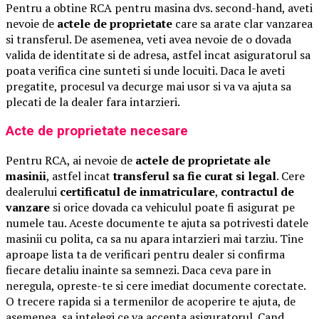
Pentru a obtine RCA pentru masina dvs. second-hand, aveti
nevoie de
actele de proprietate
care sa arate clar vanzarea
si transferul. De asemenea, veti avea nevoie de o dovada
valida de identitate si de adresa, astfel incat asiguratorul sa
poata verifica cine sunteti si unde locuiti. Daca le aveti
pregatite, procesul va decurge mai usor si va va ajuta sa
plecati de la dealer fara intarzieri.
Acte de proprietate necesare
Pentru RCA, ai nevoie de
actele de proprietate ale
masinii
, astfel incat
transferul sa fie curat si legal
. Cere
dealerului
certificatul de inmatriculare
,
contractul de
vanzare
si orice dovada ca vehiculul poate fi asigurat pe
numele tau. Aceste documente te ajuta sa potrivesti datele
masinii cu polita, ca sa nu apara intarzieri mai tarziu. Tine
aproape lista ta de verificari pentru dealer si confirma
fiecare detaliu inainte sa semnezi. Daca ceva pare in
neregula, opreste-te si cere imediat documente corectate.
O trecere rapida si a termenilor de acoperire te ajuta, de
asemenea, sa intelegi ce va accepta asiguratorul. Cand