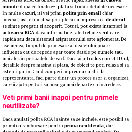
minute
dupa ce finalizezi plata si trimiti detaliile necesare.
In multe cazuri, iti vei primi
polita prin email
chiar
imediat, astfel incat sa poti pleca cu impresia ca
dealerul
se simte pregatit si acoperit. Totusi, pot exista intarzieri la
activarea RCA
daca informatiile tale trebuie verificare
rapida sau daca sistemul asiguratorului este aglomerat. De
asemenea, timpul de procesare al dealerului poate
influenta cat de repede apar toate datele pe numele tau,
mai ales in perioadele de varf. Daca ai introdus corect ID-ul,
detaliile despre masina si plata, de obicei te poti relaxa si sa
astepti putin. Cand cumperi impreuna cu altii la
reprezentanta, faci parte dintr-un proces usor si organizat,
care ii ajuta pe toti sa mearga mai departe cu incredere.
Veti primi banii inapoi pentru primele
neutilizate?
Daca anulati polita RCA inainte sa se incheie, este posibil sa
primiti o rambursare pentru
prima neutilizata
, dar
depinde de termenii politei si de momentul anularii. De