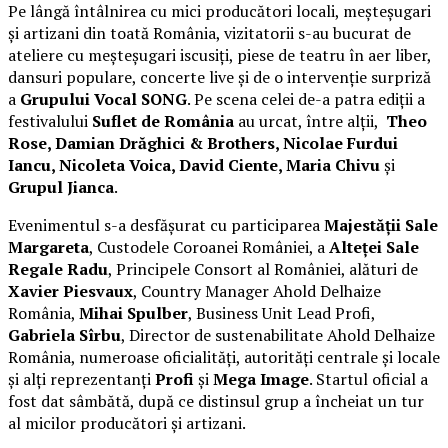
Pe lângă întâlnirea cu mici producători locali, meșteșugari
și artizani din toată România, vizitatorii s-au bucurat de
ateliere cu meșteșugari iscusiți, piese de teatru în aer liber,
dansuri populare, concerte live și de o intervenție surpriză
a
Grupului Vocal SONG
. Pe scena celei de-a patra ediții a
festivalului
Suflet de România
au urcat, între alții,
Theo
Rose, Damian Drăghici & Brothers, Nicolae Furdui
Iancu, Nicoleta Voica, David Ciente, Maria Chivu
și
Grupul Jianca
.
Evenimentul s-a desfășurat cu participarea
Majestății Sale
Margareta
, Custodele Coroanei României, a
Alteței Sale
Regale Radu
, Principele Consort al României, alături de
Xavier Piesvaux
, Country Manager Ahold Delhaize
România,
Mihai Spulber
, Business Unit Lead Profi,
Gabriela Sîrbu
, Director de sustenabilitate Ahold Delhaize
România, numeroase oficialități, autorități centrale și locale
și alți reprezentanți
Profi
și
Mega Image
. Startul oficial a
fost dat sâmbătă, după ce distinsul grup a încheiat un tur
al micilor producători și artizani.