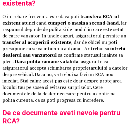
existenta?
O intrebare frecventa este daca poti
transfera RCA-ul
existent
atunci cand
cumperi o masina second-hand
, iar
raspunsul depinde de polita si de modul in care este setat
de catre vanzator. In unele cazuri, asiguratorul permite un
transfer al acoperirii existente
, dar de obicei nu poti
presupune ca se va intampla automat. Ar trebui sa
intrebi
dealerul sau vanzatorul
sa confirme statusul inainte sa
pleci.
Daca polita ramane valabila
, asigura-te ca
asiguratorul accepta schimbarea proprietarului si a datelor
despre vehicul. Daca nu, va trebui sa faci un RCA nou
imediat. Stai calm: acest pas este doar despre protejarea
locului tau pe sosea si evitarea surprizelor. Cere
documentele de la dealer necesare pentru a confirma
polita curenta, ca sa poti progresa cu incredere.
De ce documente aveti nevoie pentru
RCA?