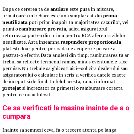
Dupa ce cererea ta de
anulare
este pusa in miscare,
urmatoarea intrebare este una simpla: cat din
prima
neutilizata
poti primi inapoi? In majoritatea cazurilor, vei
primi o
rambursare pro rata
, adica asiguratorul
returneaza partea din prima pentru RCA aferenta zilelor
neutilizate. Asta inseamna
raspundere proportionala
:
platesti doar pentru perioada de acoperire pe care ai
pastrat-o efectiv. Daca anulezi din timp, rambursarea ta ar
trebui sa reflecte termenul ramas, minus eventualele taxe
permise. Nu trebuie sa ghicesti aici—solicita dealerului sau
asiguratorului o calculare in scris si verifica datele exacte
de inceput si de final. In felul acesta, ramai informat,
protejat
si increzator ca primesti o rambursare corecta
pentru ce nu ai folosit.
Ce sa verificati la masina inainte de a o
cumpara
Inainte sa semnezi ceva, fa o trecere atenta pe langa