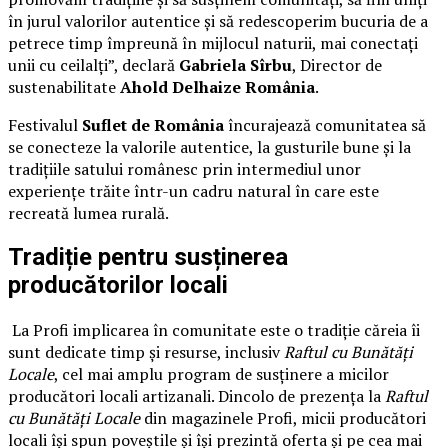
în jurul valorilor autentice și să redescoperim bucuria de a
petrece timp împreună în mijlocul naturii, mai conectați
unii cu ceilalți”, declară
Gabriela Sîrbu
, Director de
sustenabilitate
Ahold Delhaize România
.
Festivalul
Suflet de România
încurajează comunitatea să
se conecteze la valorile autentice, la gusturile bune și la
tradițiile satului românesc prin intermediul unor
experiențe trăite într-un cadru natural în care este
recreată lumea rurală.
Tradiție pentru susținerea
producătorilor locali
La Profi implicarea în comunitate este o tradiție căreia îi
sunt dedicate timp și resurse, inclusiv
Raftul cu Bunătăți
Locale
, cel mai amplu program de susținere a micilor
producători locali artizanali. Dincolo de prezența la
Raftul
cu Bunătăți Locale
din magazinele Profi, micii producători
locali își spun poveștile și își prezintă oferta și pe cea mai