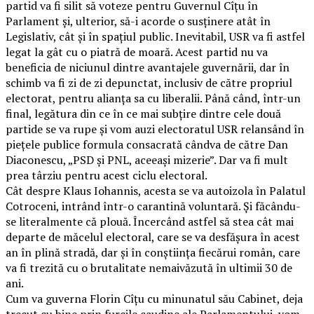
partid va fi silit să voteze pentru Guvernul Cîțu în
Parlament și, ulterior, să-i acorde o susținere atât în
Legislativ, cât și în spațiul public. Inevitabil, USR va fi astfel
legat la gât cu o piatră de moară. Acest partid nu va
beneficia de niciunul dintre avantajele guvernării, dar în
schimb va fi zi de zi depunctat, inclusiv de către propriul
electorat, pentru alianța sa cu liberalii. Până când, într-un
final, legătura din ce în ce mai subțire dintre cele două
partide se va rupe și vom auzi electoratul USR relansând în
piețele publice formula consacrată cândva de către Dan
Diaconescu, „PSD și PNL, aceeași mizerie”. Dar va fi mult
prea târziu pentru acest ciclu electoral.
Cât despre Klaus Iohannis, acesta se va autoizola în Palatul
Cotroceni, intrând într-o carantină voluntară. Și făcându-
se literalmente că plouă. Încercând astfel să stea cât mai
departe de măcelul electoral, care se va desfășura în acest
an în plină stradă, dar și în conștiința fiecărui român, care
va fi trezită cu o brutalitate nemaivăzută în ultimii 30 de
ani.
Cum va guverna Florin Cîțu cu minunatul său Cabinet, deja
trecut cu bine prin furcile caudine ale Parlamentului, vom