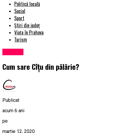
Politică locală
Social
Sport
Știri din județ
Viața în Prahova
Turism
Exclusiv
Cum sare Cîțu din pălărie?
Publicat
acum 6 ani
pe
martie 12, 2020