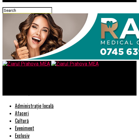
Ziarul Prahova MEA
Cum sare Cîțu din pălărie?
Administrație locală
Afaceri
Cultură
Eveniment
Exclusiv