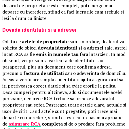
dosarul de proprietate este complet, poti merge mai
departe cu incredere, stiind ca faci lucrurile cum trebuie si
iesi la drum cu liniste.
Dovada identitatii si a adresei
Odata ce
actele de proprietate
sunt in ordine, dealerul va
solicita de obicei
dovada identitatii si a adresei
tale, astfel
incat RCA sa fie
emis in numele tau
fara intarzieri. In mod
obisnuit, vei prezenta cartea ta de identitate sau
pasaportul, plus un document care confirma adresa,
precum o
factura de utilitati
sau o adeverinta de domiciliu.
Aceasta verificare simpla a identitatii ajuta asiguratorul sa
iti potriveasca corect datele si sa evite erorile la polita.
Daca cumperi pentru altcineva, adu si documentele acelei
persoane, deoarece RCA trebuie sa urmeze adevaratul
proprietar sau sofer. Pastreaza toate actele clare, actuale si
usor de citit. Cand actele sunt pregatite, poti trece mai
departe cu incredere, stiind ca esti cu un pas mai aproape
de
asigurare RCA
completa
si de o predare fara probleme