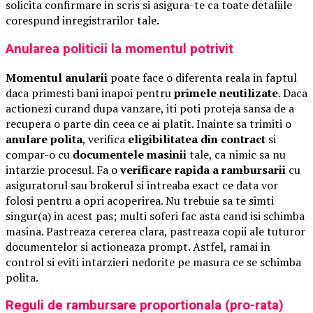
solicita confirmare in scris si asigura-te ca toate detaliile
corespund inregistrarilor tale.
Anularea politicii la momentul potrivit
Momentul anularii
poate face o diferenta reala in faptul
daca primesti bani inapoi pentru
primele neutilizate
. Daca
actionezi curand dupa vanzare, iti poti proteja sansa de a
recupera o parte din ceea ce ai platit. Inainte sa trimiti o
anulare polita
, verifica
eligibilitatea din contract
si
compar-o cu
documentele masinii
tale, ca nimic sa nu
intarzie procesul. Fa o
verificare rapida a rambursarii
cu
asiguratorul sau brokerul si intreaba exact ce data vor
folosi pentru a opri acoperirea. Nu trebuie sa te simti
singur(a) in acest pas; multi soferi fac asta cand isi schimba
masina. Pastreaza cererea clara, pastreaza copii ale tuturor
documentelor si actioneaza prompt. Astfel, ramai in
control si eviti intarzieri nedorite pe masura ce se schimba
polita.
Reguli de rambursare proportionala (pro-rata)