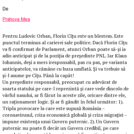
De
Prahova Mea
Pentru Ludovic Orban, Florin Cîțu este un blestem. Este
punctul terminus al carierei sale politice. Dacă Florin Cîțu
va fi confirmat de Parlament, atunci Orban poate să-și ia
adio anticipat și de la poziția de președinte PNL. Iar Klaus
Iohannis, deși a mers iresponsabil, pas cu pas, pe varianta
anticipatelor, va rămâne cu buza umflată. Și va trebuie să
și-l asume pe Cîțu. Până la capăt!
Un președinte responsabil, preocupat cu adevărat de
soarta statului pe care-l reprezintă și care vede dincolo de
vârful nasului, ar fi făcut în aceste zile, oricare dintre ele,
un raționament logic. Și ar fi gândit în felul următor: 1).
Tripla provocare la care este supusă România –
coronavirusul, criza economică globală și criza migrației –
impune existența unui Guvern puternic. 2). Un Guvern
puternic nu poate fi decât un Guvern credibil, pe care