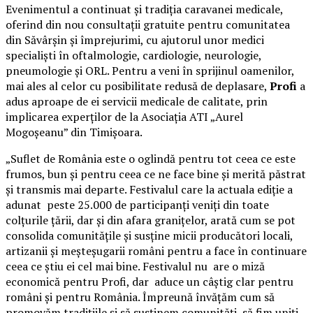
Evenimentul a continuat și tradiția caravanei medicale,
oferind din nou consultații gratuite pentru comunitatea
din Săvârșin și împrejurimi, cu ajutorul unor medici
specialiști în oftalmologie, cardiologie, neurologie,
pneumologie și ORL. Pentru a veni în sprijinul oamenilor,
mai ales al celor cu posibilitate redusă de deplasare,
Profi
a
adus aproape de ei servicii medicale de calitate, prin
implicarea experților de la Asociația ATI „Aurel
Mogoșeanu” din Timișoara.
„Suflet de România este o oglindă pentru tot ceea ce este
frumos, bun și pentru ceea ce ne face bine și merită păstrat
și transmis mai departe. Festivalul care la actuala ediție a
adunat peste 25.000 de participanți veniți din toate
colțurile țării, dar și din afara granițelor, arată cum se pot
consolida comunitățile și susține micii producători locali,
artizanii și meșteșugarii români pentru a face în continuare
ceea ce știu ei cel mai bine. Festivalul nu are o miză
economică pentru Profi, dar aduce un câștig clar pentru
români și pentru România. Împreună învățăm cum să
promovăm tradițiile și să susținem comunități, să fim uniți