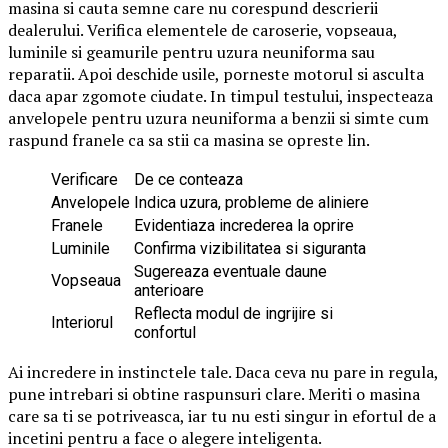
masina si cauta semne care nu corespund descrierii
dealerului. Verifica elementele de caroserie, vopseaua,
luminile si geamurile pentru uzura neuniforma sau
reparatii. Apoi deschide usile, porneste motorul si asculta
daca apar zgomote ciudate. In timpul testului, inspecteaza
anvelopele pentru uzura neuniforma a benzii si simte cum
raspund franele ca sa stii ca masina se opreste lin.
Verificare
De ce conteaza
Anvelopele
Indica uzura, probleme de aliniere
Franele
Evidentiaza increderea la oprire
Luminile
Confirma vizibilitatea si siguranta
Sugereaza eventuale daune
Vopseaua
anterioare
Reflecta modul de ingrijire si
Interiorul
confortul
Ai incredere in instinctele tale. Daca ceva nu pare in regula,
pune intrebari si obtine raspunsuri clare. Meriti o masina
care sa ti se potriveasca, iar tu nu esti singur in efortul de a
incetini pentru a face o alegere inteligenta.