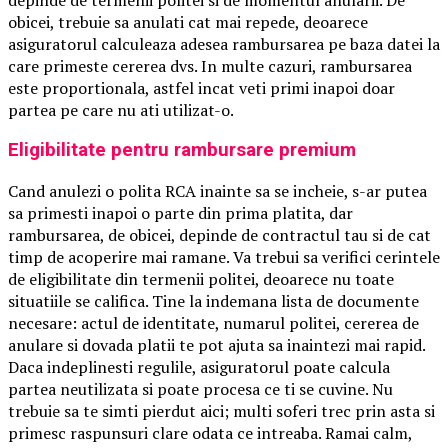
obicei, trebuie sa anulati cat mai repede, deoarece
asiguratorul calculeaza adesea rambursarea pe baza datei la
care primeste cererea dvs. In multe cazuri, rambursarea
este proportionala, astfel incat veti primi inapoi doar
partea pe care nu ati utilizat-o.
Eligibilitate pentru rambursare premium
Cand anulezi o polita RCA inainte sa se incheie, s-ar putea
sa primesti inapoi o parte din prima platita, dar
rambursarea, de obicei, depinde de contractul tau si de cat
timp de acoperire mai ramane. Va trebui sa verifici cerintele
de eligibilitate din termenii politei, deoarece nu toate
situatiile se califica. Tine la indemana lista de documente
necesare: actul de identitate, numarul politei, cererea de
anulare si dovada platii te pot ajuta sa inaintezi mai rapid.
Daca indeplinesti regulile, asiguratorul poate calcula
partea neutilizata si poate procesa ce ti se cuvine. Nu
trebuie sa te simti pierdut aici; multi soferi trec prin asta si
primesc raspunsuri clare odata ce intreaba. Ramai calm,