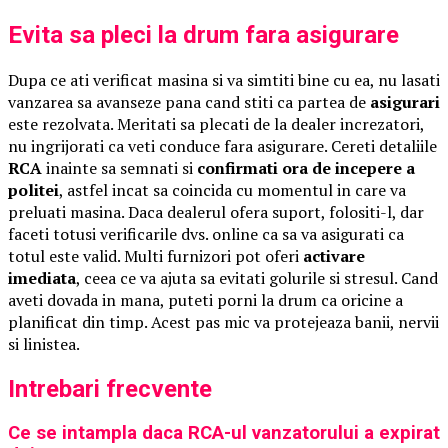
Evita sa pleci la drum fara asigurare
Dupa ce ati verificat masina si va simtiti bine cu ea, nu lasati
vanzarea sa avanseze pana cand stiti ca partea de
asigurari
este rezolvata. Meritati sa plecati de la dealer increzatori,
nu ingrijorati ca veti conduce fara asigurare. Cereti detaliile
RCA
inainte sa semnati si
confirmati ora de incepere a
politei
, astfel incat sa coincida cu momentul in care va
preluati masina. Daca dealerul ofera suport, folositi-l, dar
faceti totusi verificarile dvs. online ca sa va asigurati ca
totul este valid. Multi furnizori pot oferi
activare
imediata
, ceea ce va ajuta sa evitati golurile si stresul. Cand
aveti dovada in mana, puteti porni la drum ca oricine a
planificat din timp. Acest pas mic va protejeaza banii, nervii
si linistea.
Intrebari frecvente
Ce se intampla daca RCA-ul vanzatorului a expirat