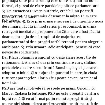
populația să se poată baza și care să fie susținut nu numai
formal, ci și real de către partidele politice parlamentare.
3). Un asemenea Guvern puternic, credibil, nu poate fi
reprezentat de un premier desemnat la mișto. Cum este
Citeste in continuare
Florin Cîțu. 4). Este prin urmare necesară de urgență o nouă
Publicitate
desemnare, făcută în mod serios și responsabil, în urma
retragerii imediate a propunerii lui Cîțu, care a fost făcută
doar cu intenția de a fi respinsă de majoritatea
parlamentară și de a pregăti astfel terenul pentru alegerile
anticipate. 5). Prin urmare, adio anticipate, pentru că este
nevoie de solidaritate.
Dar Klaus Iohannis a ignorat cu desăvârșire acest tip de
raționament. A ales să dea și în continuare curs, sfidând
pericolele cu care se confruntă România, logicii pe care a
adoptat-o inițial. Și s-a ajuns în punctul în care, în ciuda
tuturor aparențelor, Florin Cîțu poate deveni premier al
României.
PSD are toate motivele să se spele pe mâini. Oricum, cu
Marcel Ciolacu la butoane, PSD nu este pregătit pentru o
luptă reală. Și cu atât mai puțin nu este pregătit să-și
asume nici răspunderea unei guvernări pe ultima sută de