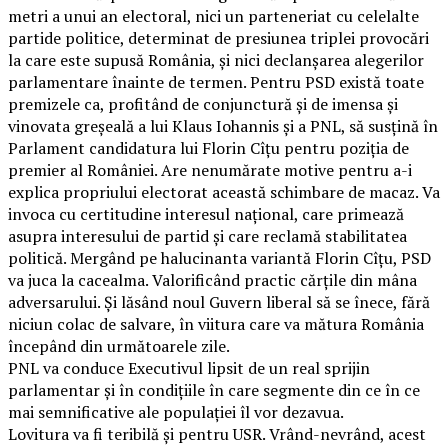
metri a unui an electoral, nici un parteneriat cu celelalte
partide politice, determinat de presiunea triplei provocări
la care este supusă România, și nici declanșarea alegerilor
parlamentare înainte de termen. Pentru PSD există toate
premizele ca, profitând de conjunctură și de imensa și
vinovata greșeală a lui Klaus Iohannis și a PNL, să susțină în
Parlament candidatura lui Florin Cîțu pentru poziția de
premier al României. Are nenumărate motive pentru a-i
explica propriului electorat această schimbare de macaz. Va
invoca cu certitudine interesul național, care primează
asupra interesului de partid și care reclamă stabilitatea
politică. Mergând pe halucinanta variantă Florin Cîțu, PSD
va juca la cacealma. Valorificând practic cărțile din mâna
adversarului. Și lăsând noul Guvern liberal să se înece, fără
niciun colac de salvare, în viitura care va mătura România
începând din următoarele zile.
PNL va conduce Executivul lipsit de un real sprijin
parlamentar și în condițiile în care segmente din ce în ce
mai semnificative ale populației îl vor dezavua.
Lovitura va fi teribilă și pentru USR. Vrând-nevrând, acest