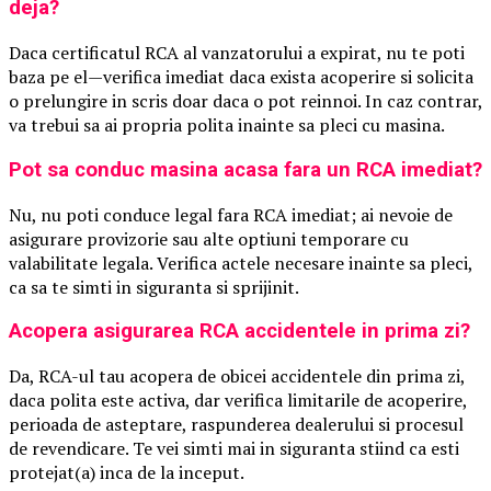
deja?
Daca certificatul RCA al vanzatorului a expirat, nu te poti
baza pe el—verifica imediat daca exista acoperire si solicita
o prelungire in scris doar daca o pot reinnoi. In caz contrar,
va trebui sa ai propria polita inainte sa pleci cu masina.
Pot sa conduc masina acasa fara un RCA imediat?
Nu, nu poti conduce legal fara RCA imediat; ai nevoie de
asigurare provizorie sau alte optiuni temporare cu
valabilitate legala. Verifica actele necesare inainte sa pleci,
ca sa te simti in siguranta si sprijinit.
Acopera asigurarea RCA accidentele in prima zi?
Da, RCA-ul tau acopera de obicei accidentele din prima zi,
daca polita este activa, dar verifica limitarile de acoperire,
perioada de asteptare, raspunderea dealerului si procesul
de revendicare. Te vei simti mai in siguranta stiind ca esti
protejat(a) inca de la inceput.