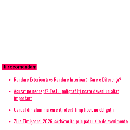
Iti recomandam
Randare Exterioară vs Randare Interioară: Care e Diferența?
Acuzat pe nedrept? Testul poligraf îţi poate deveni un aliat
important
Gardul din aluminiu care îți oferă timp liber, nu obligații
Ziua Timișoarei 2026, sărbătorită prin patru zile de evenimente