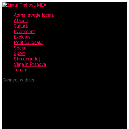
Administrație locală
Afaceri
Cultură
Eveniment
Exclusiv
Politică locală
Social
Sport
Știri din județ
Viața în Prahova
Turism
Connect with us