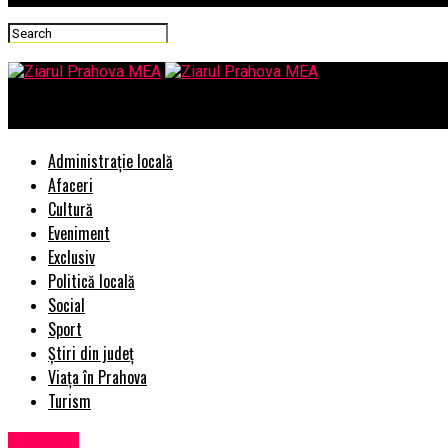
Ziarul Prahova MEA
Administrație locală
Afaceri
Cultură
Eveniment
Exclusiv
Politică locală
Social
Sport
Știri din județ
Viața în Prahova
Turism
Exclusiv