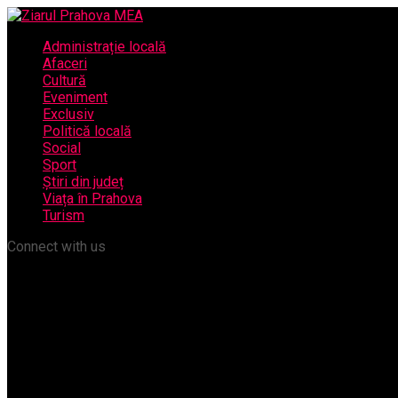
Administrație locală
Afaceri
Cultură
Eveniment
Exclusiv
Politică locală
Social
Sport
Știri din județ
Viața în Prahova
Turism
Connect with us