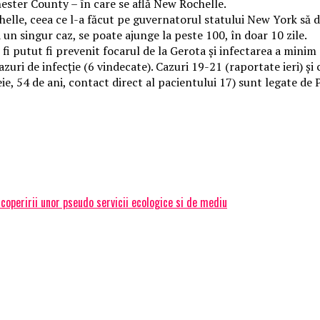
ester County – în care se află New Rochelle.
helle, ceea ce l-a făcut pe guvernatorul statului New York să d
 un singur caz, se poate ajunge la peste 100, în doar 10 zile.
 fi putut fi prevenit focarul de la Gerota și infectarea a minim 
uri de infecție (6 vindecate). Cazuri 19-21 (raportate ieri) și
e, 54 de ani, contact direct al pacientului 17) sunt legate de Pa
operirii unor pseudo servicii ecologice si de mediu