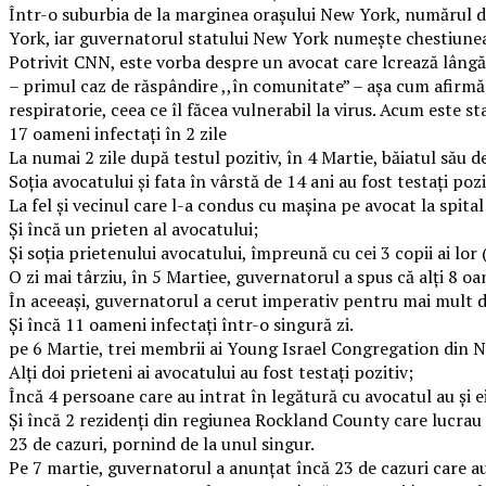
Într-o suburbia de la marginea orașului New York, numărul de 
York, iar guvernatorul statului New York numește chestiunea 
Potrivit CNN, este vorba despre un avocat care lcrează lângă s
– primul caz de răspândire ,,în comunitate” – așa cum afirmă 
respiratorie, ceea ce îl făcea vulnerabil la virus. Acum este st
17 oameni infectați în 2 zile
La numai 2 zile după testul pozitiv, în 4 Martie, băiatul său 
Soția avocatului și fata în vârstă de 14 ani au fost testați poz
La fel și vecinul care l-a condus cu mașina pe avocat la spital
Și încă un prieten al avocatului;
Și soția prietenului avocatului, împreună cu cei 3 copii ai lor (d
O zi mai târziu, în 5 Martiee, guvernatorul a spus că alți 8 oa
În aceeași, guvernatorul a cerut imperativ pentru mai mult d
Și încă 11 oameni infectați într-o singură zi.
pe 6 Martie, trei membrii ai Young Israel Congregation din New
Alți doi prieteni ai avocatului au fost testați pozitiv;
Încă 4 persoane care au intrat în legătură cu avocatul au și ei
Și încă 2 rezidenți din regiunea Rockland County care lucrau 
23 de cazuri, pornind de la unul singur.
Pe 7 martie, guvernatorul a anunțat încă 23 de cazuri care a