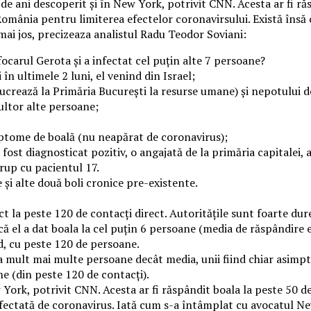
 de ani descoperit și în New York, potrivit CNN. Acesta ar fi ră
 România pentru limiterea efectelor coronavirsului. Există îns
i jos, precizeaza analistul Radu Teodor Soviani:
ocarul Gerota și a infectat cel puțin alte 7 persoane?
în ultimele 2 luni, el venind din Israel;
 lucrează la Primăria București la resurse umane) și nepotului d
ultor alte persoane;
mptome de boală (nu neapărat de coronavirus);
ă a fost diagnosticat pozitiv, o angajată de la primăria capitalei,
grup cu pacientul 17.
e și alte două boli cronice pre-existente.
la peste 120 de contacți direct. Autoritățile sunt foarte dure
 că el a dat boala la cel puțin 6 persoane (media de răspândire
nd, cu peste 120 de persoane.
a mult mai multe persoane decât media, unii fiind chiar asimpto
ane (din peste 120 de contacți).
 York, potrivit CNN. Acesta ar fi răspândit boala la peste 50 d
ă afectată de coronavirus. Iată cum s-a întâmplat cu avocatul N