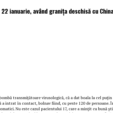
in 22 ianuarie, având granița deschisă cu Chin
p bombă transmițătoare virusologică, că a dat boala la cel puț
că a intrat în contact, bolnav fiind, cu peste 120 de persoane. 
atici. Nu este cazul pacientului 17, care a mințit cu bună știi