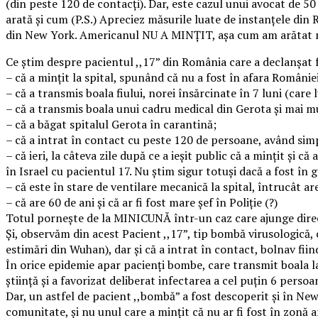
(din peste 120 de contacți). Dar, este cazul unui avocat de 50
arată și cum (P.S.) Apreciez măsurile luate de instanțele din
din New York. Americanul NU A MINȚIT, așa cum am arătat ma
Ce știm despre pacientul ,,17” din România care a declanșat f
– că a mințit la spital, spunând că nu a fost în afara României 
– că a transmis boala fiului, norei însărcinate în 7 luni (care
– că a transmis boala unui cadru medical din Gerota și mai m
– că a băgat spitalul Gerota în carantină;
– că a intrat în contact cu peste 120 de persoane, având si
– că ieri, la câteva zile după ce a ieșit public că a mințit și c
în Israel cu pacientul 17. Nu știm sigur totuși dacă a fost în 
– că este în stare de ventilare mecanică la spital, întrucât ar
– că are 60 de ani și că ar fi fost mare șef în Poliție (?)
Totul pornește de la MINICUNĂ într-un caz care ajunge direct 
Și, observăm din acest Pacient ,,17”, tip bombă virusologică,
estimări din Wuhan), dar și că a intrat în contact, bolnav fii
În orice epidemie apar pacienți bombe, care transmit boala l
știință și a favorizat deliberat infectarea a cel puțin 6 perso
Dar, un astfel de pacient ,,bombă” a fost descoperit și în New
comunitate, și nu unul care a mințit că nu ar fi fost în zon