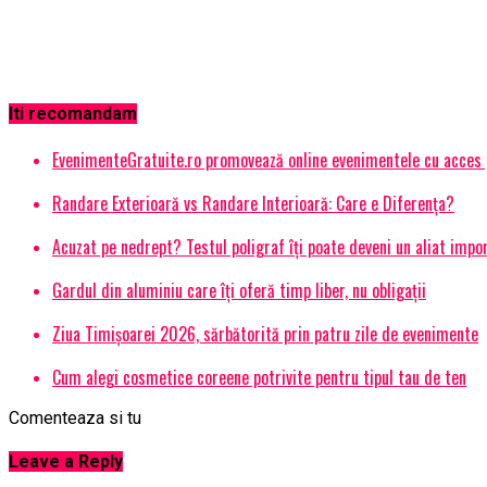
Iti recomandam
EvenimenteGratuite.ro promovează online evenimentele cu acces
Randare Exterioară vs Randare Interioară: Care e Diferența?
Acuzat pe nedrept? Testul poligraf îţi poate deveni un aliat impo
Gardul din aluminiu care îți oferă timp liber, nu obligații
Ziua Timișoarei 2026, sărbătorită prin patru zile de evenimente
Cum alegi cosmetice coreene potrivite pentru tipul tau de ten
Comenteaza si tu
Leave a Reply