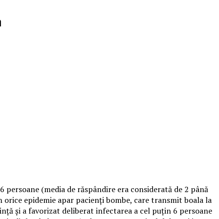
a
in 6 persoane (media de răspândire era considerată de 2 până
În orice epidemie apar pacienți bombe, care transmit boala la
nță și a favorizat deliberat infectarea a cel puțin 6 persoane