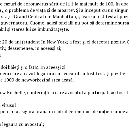
cazuri de coronavirus sărit de la 1 la mai mult de 100, în doar
,,o problemă de viață și de moarte”. Și a început cu un singur
tația Grand Central din Manhattan, și care a fost testat poziti
guvernatorul Cuomo, adică oficialii nu pot să determine sursa 
abil și starea lui se îmbunătățește.
de 20 de ani (student în New York) a fost și el detectat pozitiv
itiv, deasemenea, în aceeași zi;
;
oi băieți și o fată). În aceeași zi.
meni care au avut legătură cu avocatul au fost testați pozitiv;
e 1000 de newyorkezi să stea acasă.
 Rochelle, conferință la care avocatul a participat, au fost te
 virusul
pentru a asigura hrana în cadrul ceremoniei de inițiere unde a 
u legăură cu avocatul;