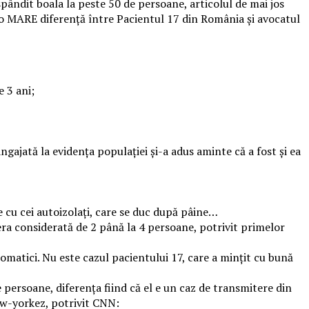
spândit boala la peste 50 de persoane, articolul de mai jos
ă o MARE diferență între Pacientul 17 din România și avocatul
e 3 ani;
 angajată la evidența populației și-a adus aminte că a fost și ea
 cu cei autoizolați, care se duc după pâine…
 era considerată de 2 până la 4 persoane, potrivit primelor
matici. Nu este cazul pacientului 17, care a mințit cu bună
e persoane, diferența fiind că el e un caz de transmitere din
ew-yorkez, potrivit CNN: