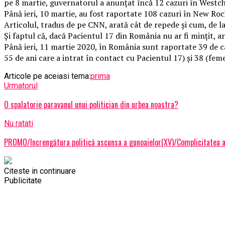
pe 8 martie, guvernatorul a anunțat încă 12 cazuri în Westch
Până ieri, 10 martie, au fost raportate 108 cazuri în New Roc
Articolul, tradus de pe CNN, arată cât de repede și cum, de la
Și faptul că, dacă Pacientul 17 din România nu ar fi mințit, ar
Până ieri, 11 martie 2020, în România sunt raportate 39 de caz
55 de ani care a intrat în contact cu Pacientul 17) și 38 (femei
Articole pe aceiasi tema:
prima
Urmatorul
O spalatorie paravanul unui politician din urbea noastra?
Nu ratati
PROMO/Increngătura politică ascunsa a gunoaielor(XV)/Complicitatea ac
Citeste in continuare
Publicitate