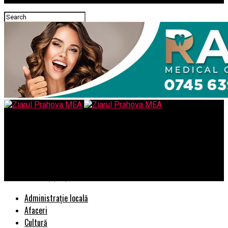
Ziarul Prahova MEA
Schema Conpet SA Ploiesti preluata de șeful companiei
”strategice” Transgaz: scut din foști ofițeri din servicii
secrete, polițiști și rude ale politicienilor
Administrație locală
Afaceri
Cultură