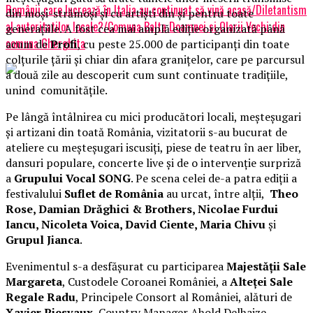
Românii care lucrează în Italia au continuat să vină acasă/Diletantism
din moși-strămoși și cu artiști din și pentru toate
al autoritatilor locale?/Comuna Balta Doamnei si Olarii Vechi din
generațiile. A fost cea mai amplă ediție organizată până
comuna Gherghita
acum de
Profi
, cu peste 25.000 de participanți din toate
colțurile țării și chiar din afara granițelor, care pe parcursul
a două zile au descoperit cum sunt continuate tradițiile,
unind comunitățile.
Pe lângă întâlnirea cu mici producători locali, meșteșugari
și artizani din toată România, vizitatorii s-au bucurat de
ateliere cu meșteșugari iscusiți, piese de teatru în aer liber,
dansuri populare, concerte live și de o intervenție surpriză
a
Grupului Vocal SONG
. Pe scena celei de-a patra ediții a
festivalului
Suflet de România
au urcat, între alții,
Theo
Rose, Damian Drăghici & Brothers, Nicolae Furdui
Iancu, Nicoleta Voica, David Ciente, Maria Chivu
și
Grupul Jianca
.
Evenimentul s-a desfășurat cu participarea
Majestății Sale
Margareta
, Custodele Coroanei României, a
Alteței Sale
Regale Radu
, Principele Consort al României, alături de
Xavier Piesvaux
, Country Manager Ahold Delhaize