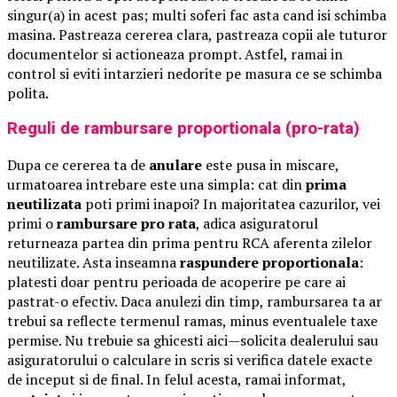
singur(a) in acest pas; multi soferi fac asta cand isi schimba
masina. Pastreaza cererea clara, pastreaza copii ale tuturor
documentelor si actioneaza prompt. Astfel, ramai in
control si eviti intarzieri nedorite pe masura ce se schimba
polita.
Reguli de rambursare proportionala (pro-rata)
Dupa ce cererea ta de
anulare
este pusa in miscare,
urmatoarea intrebare este una simpla: cat din
prima
neutilizata
poti primi inapoi? In majoritatea cazurilor, vei
primi o
rambursare pro rata
, adica asiguratorul
returneaza partea din prima pentru RCA aferenta zilelor
neutilizate. Asta inseamna
raspundere proportionala
:
platesti doar pentru perioada de acoperire pe care ai
pastrat-o efectiv. Daca anulezi din timp, rambursarea ta ar
trebui sa reflecte termenul ramas, minus eventualele taxe
permise. Nu trebuie sa ghicesti aici—solicita dealerului sau
asiguratorului o calculare in scris si verifica datele exacte
de inceput si de final. In felul acesta, ramai informat,