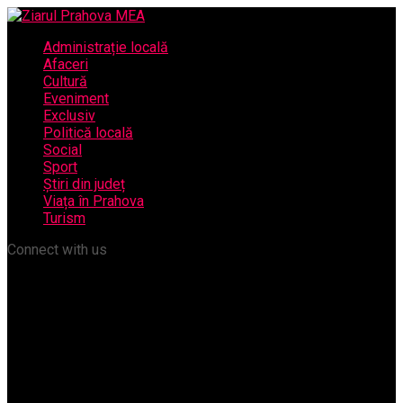
Administrație locală
Afaceri
Cultură
Eveniment
Exclusiv
Politică locală
Social
Sport
Știri din județ
Viața în Prahova
Turism
Connect with us