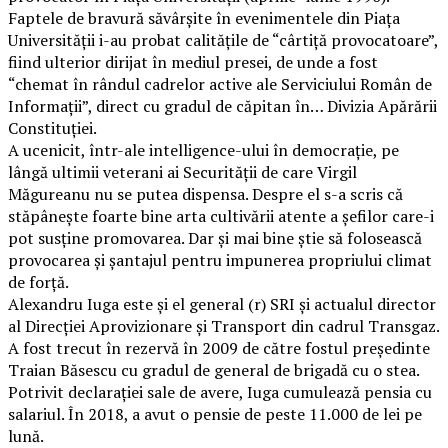
Faptele de bravură săvârşite în evenimentele din Piaţa
Universităţii i-au probat calităţile de “cârtiţă provocatoare”,
fiind ulterior dirijat în mediul presei, de unde a fost
“chemat în rândul cadrelor active ale Serviciului Român de
Informaţii”, direct cu gradul de căpitan în… Divizia Apărării
Constituţiei.
A ucenicit, într-ale intelligence-ului în democraţie, pe
lângă ultimii veterani ai Securităţii de care Virgil
Măgureanu nu se putea dispensa. Despre el s-a scris că
stăpâneşte foarte bine arta cultivării atente a şefilor care-i
pot susţine promovarea. Dar şi mai bine ştie să folosească
provocarea şi şantajul pentru impunerea propriului climat
de forţă.
Alexandru Iuga este și el general (r) SRI și actualul director
al Direcției Aprovizionare și Transport din cadrul Transgaz.
A fost trecut în rezervă în 2009 de către fostul președinte
Traian Băsescu cu gradul de general de brigadă cu o stea.
Potrivit declarației sale de avere, Iuga cumulează pensia cu
salariul. În 2018, a avut o pensie de peste 11.000 de lei pe
lună.