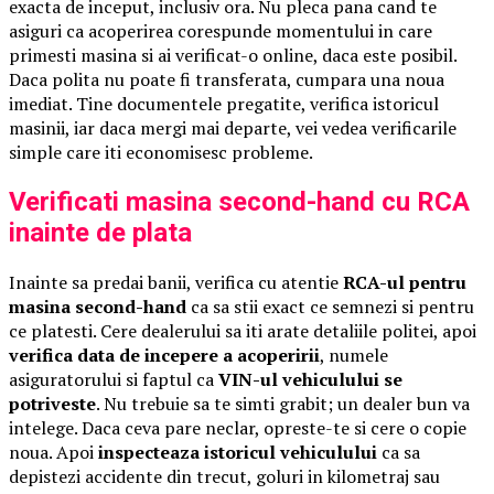
exacta de inceput, inclusiv ora. Nu pleca pana cand te
asiguri ca acoperirea corespunde momentului in care
primesti masina si ai verificat-o online, daca este posibil.
Daca polita nu poate fi transferata, cumpara una noua
imediat. Tine documentele pregatite, verifica istoricul
masinii, iar daca mergi mai departe, vei vedea verificarile
simple care iti economisesc probleme.
Verificati masina second-hand cu RCA
inainte de plata
Inainte sa predai banii, verifica cu atentie
RCA-ul pentru
masina second-hand
ca sa stii exact ce semnezi si pentru
ce platesti. Cere dealerului sa iti arate detaliile politei, apoi
verifica data de incepere a acoperirii
, numele
asiguratorului si faptul ca
VIN-ul vehiculului se
potriveste
. Nu trebuie sa te simti grabit; un dealer bun va
intelege. Daca ceva pare neclar, opreste-te si cere o copie
noua. Apoi
inspecteaza istoricul vehiculului
ca sa
depistezi accidente din trecut, goluri in kilometraj sau