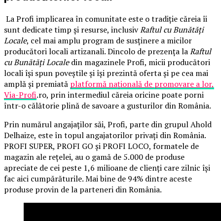
La Profi implicarea în comunitate este o tradiție căreia îi
sunt dedicate timp și resurse, inclusiv
Raftul cu Bunătăți
Locale
, cel mai amplu program de susținere a micilor
producători locali artizanali. Dincolo de prezența la
Raftul
cu Bunătăți Locale
din magazinele Profi, micii producători
locali își spun poveștile și își prezintă oferta și pe cea mai
amplă și premiată
platformă națională de promovare a lor,
Via-Profi
.ro, prin intermediul căreia oricine poate porni
într-o călătorie plină de savoare a gusturilor din România.
Prin numărul angajaților săi, Profi, parte din grupul Ahold
Delhaize, este în topul angajatorilor privați din România.
PROFI SUPER, PROFI GO și PROFI LOCO, formatele de
magazin ale rețelei, au o gamă de 5.000 de produse
apreciate de cei peste 1,6 milioane de clienți care zilnic își
fac aici cumpărăturile. Mai bine de 94% dintre aceste
produse provin de la parteneri din România.