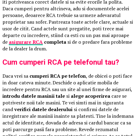
iti potriveasca corect datele si sa evite erorile la polita.
Daca cumperi pentru altcineva, adu si documentele acelei
persoane, deoarece RCA trebuie sa urmeze adevaratul
proprietar sau sofer. Pastreaza toate actele clare, actuale si
usor de citit. Cand actele sunt pregatite, poti trece mai
departe cu incredere, stiind ca esti cu un pas mai aproape
de
asigurare RCA
completa
si de o predare fara probleme
de la dealer la drum.
Cum cumperi RCA pe telefonul tau?
Daca vrei sa
cumperi RCA pe telefon
, de obicei o poti face
in doar cateva minute. Deschide o aplicatie mobila de
incredere pentru RCA sau un site al unei firme de asigurari,
introdu datele masinii tale
si
alege acoperirea
care se
potriveste noii tale masini. Te vei simti mai in siguranta
cand
verifici datele dealerului
si confirmi datele de
inregistrare ale masinii inainte sa platesti. Tine la indemana
actul de identitate, dovada de adresa si cardul bancar ca sa
poti parcurge pasii fara probleme. Revede rezumatul