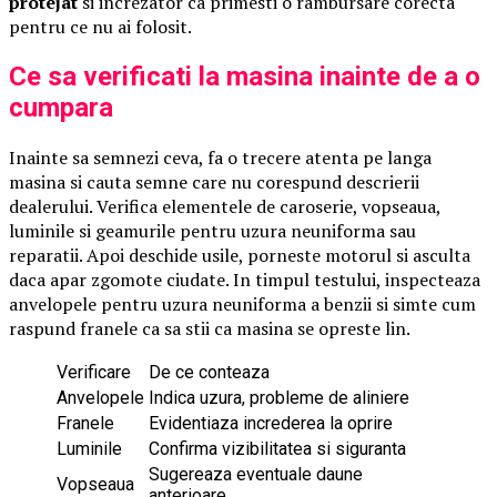
protejat
si increzator ca primesti o rambursare corecta
pentru ce nu ai folosit.
Ce sa verificati la masina inainte de a o
cumpara
Inainte sa semnezi ceva, fa o trecere atenta pe langa
masina si cauta semne care nu corespund descrierii
dealerului. Verifica elementele de caroserie, vopseaua,
luminile si geamurile pentru uzura neuniforma sau
reparatii. Apoi deschide usile, porneste motorul si asculta
daca apar zgomote ciudate. In timpul testului, inspecteaza
anvelopele pentru uzura neuniforma a benzii si simte cum
raspund franele ca sa stii ca masina se opreste lin.
Verificare
De ce conteaza
Anvelopele
Indica uzura, probleme de aliniere
Franele
Evidentiaza increderea la oprire
Luminile
Confirma vizibilitatea si siguranta
Sugereaza eventuale daune
Vopseaua
anterioare