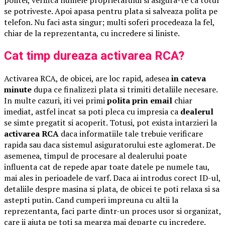
politei, verifica numele proprietarului si asigura-te ca totul
se potriveste. Apoi apasa pentru plata si salveaza polita pe
telefon. Nu faci asta singur; multi soferi procedeaza la fel,
chiar de la reprezentanta, cu incredere si liniste.
Cat timp dureaza activarea RCA?
Activarea RCA, de obicei, are loc rapid, adesea
in cateva
minute
dupa ce finalizezi plata si trimiti detaliile necesare.
In multe cazuri, iti vei primi
polita prin email
chiar
imediat, astfel incat sa poti pleca cu impresia ca
dealerul
se simte pregatit si acoperit. Totusi, pot exista intarzieri la
activarea RCA
daca informatiile tale trebuie verificare
rapida sau daca sistemul asiguratorului este aglomerat. De
asemenea, timpul de procesare al dealerului poate
influenta cat de repede apar toate datele pe numele tau,
mai ales in perioadele de varf. Daca ai introdus corect ID-ul,
detaliile despre masina si plata, de obicei te poti relaxa si sa
astepti putin. Cand cumperi impreuna cu altii la
reprezentanta, faci parte dintr-un proces usor si organizat,
care ii ajuta pe toti sa mearga mai departe cu incredere.