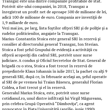
Transgaz este una dintre companiile profitabile de stat.
Potrivit site-ului companiei, în 2018, Transgaz a
înregistrat un profit net de aproape 500 de milioane de lei,
adică 100 de milioane de euro. Compania are investiții de
1,9 miliarde de euro.
Vezi mai jos, pe larg, lista foștilor ofițeri SRI și de poliție și a
rudelor politicienilor, angajate la Transgaz.
Marius-Constantin Stoica este general SRI în rezervă și
consilier al directorului general Transgaz, Ion Sterian.
Stoica a fost șeful Grupului de evidenţă a activităţii cu
ofiţerii acoperiţi din cadrul SRI, potrivit unor surse
judiciare. A condus și Oficiul Secretelor de Stat. General de
brigadă cu o stea, Stoica a fost trecut în rezervă de
președintele Klaus Iohannis în iulie 2017, la pachet cu alți 9
generali SRI, după ce, în februarie același an, șeful operativ
al SRI de pe vremea lui Traian Băsescu, generalul Florian
Coldea, a fost trecut și el în rezervă.
Generalul Marius Stoica, este, potrivit unor surse
cotidianul.ro, unul dintre infiltraţii lui Virgil Măgureanu,
prin celebra Grupă Operativă “Dâmboviţa”, ca agent
provocator în Piaţa Universităţii (aprilie- iunie 1990).