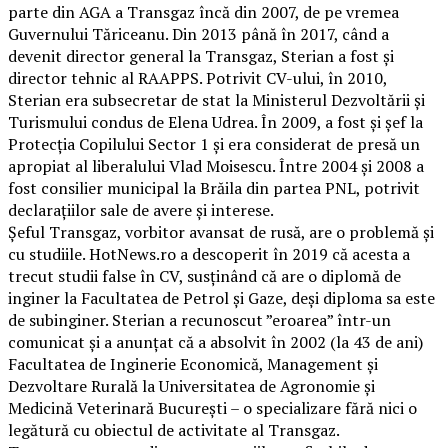
parte din AGA a Transgaz încă din 2007, de pe vremea
Guvernului Tăriceanu. Din 2013 până în 2017, când a
devenit director general la Transgaz, Sterian a fost și
director tehnic al RAAPPS. Potrivit CV-ului, în 2010,
Sterian era subsecretar de stat la Ministerul Dezvoltării și
Turismului condus de Elena Udrea. În 2009, a fost și șef la
Protecția Copilului Sector 1 și era considerat de presă un
apropiat al liberalului Vlad Moisescu. Între 2004 și 2008 a
fost consilier municipal la Brăila din partea PNL, potrivit
declarațiilor sale de avere și interese.
Șeful Transgaz, vorbitor avansat de rusă, are o problemă și
cu studiile. HotNews.ro a descoperit în 2019 că acesta a
trecut studii false în CV, susținând că are o diplomă de
inginer la Facultatea de Petrol și Gaze, deși diploma sa este
de subinginer. Sterian a recunoscut ”eroarea” într-un
comunicat și a anunțat că a absolvit în 2002 (la 43 de ani)
Facultatea de Inginerie Economică, Management și
Dezvoltare Rurală la Universitatea de Agronomie și
Medicină Veterinară București – o specializare fără nici o
legătură cu obiectul de activitate al Transgaz.