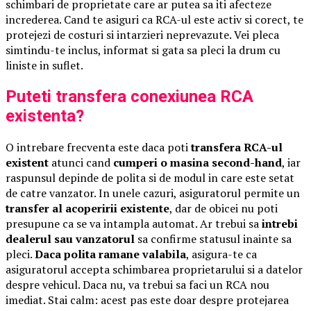
schimbari de proprietate care ar putea sa iti afecteze
increderea. Cand te asiguri ca RCA-ul este activ si corect, te
protejezi de costuri si intarzieri neprevazute. Vei pleca
simtindu-te inclus, informat si gata sa pleci la drum cu
liniste in suflet.
Puteti transfera conexiunea RCA
existenta?
O intrebare frecventa este daca poti
transfera RCA-ul
existent
atunci cand
cumperi o masina second-hand
, iar
raspunsul depinde de polita si de modul in care este setat
de catre vanzator. In unele cazuri, asiguratorul permite un
transfer al acoperirii existente
, dar de obicei nu poti
presupune ca se va intampla automat. Ar trebui sa
intrebi
dealerul sau vanzatorul
sa confirme statusul inainte sa
pleci.
Daca polita ramane valabila
, asigura-te ca
asiguratorul accepta schimbarea proprietarului si a datelor
despre vehicul. Daca nu, va trebui sa faci un RCA nou
imediat. Stai calm: acest pas este doar despre protejarea