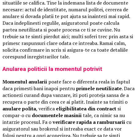
situatiile se califica. Tine la indemana lista de documente
necesare: actul de identitate, numarul politei, cererea de
anulare si dovada platii te pot ajuta sa inaintezi mai rapid.
Daca indeplinesti regulile, asiguratorul poate calcula
partea neutilizata si poate procesa ce ti se cuvine. Nu
trebuie sa te simti pierdut aici; multi soferi trec prin asta si
primesc raspunsuri clare odata ce intreaba. Ramai calm,
solicita confirmare in scris si asigura-te ca toate detaliile
corespund inregistrarilor tale.
Anularea politicii la momentul potrivit
Momentul anularii
poate face o diferenta reala in faptul
daca primesti bani inapoi pentru
primele neutilizate
. Daca
actionezi curand dupa vanzare, iti poti proteja sansa de a
recupera o parte din ceea ce ai platit. Inainte sa trimiti o
anulare polita
, verifica
eligibilitatea din contract
si
compar-o cu
documentele masinii
tale, ca nimic sa nu
intarzie procesul. Fa o
verificare rapida a rambursarii
cu
asiguratorul sau brokerul si intreaba exact ce data vor
folosi pentru a opri acoperirea. Nu trebuie sa te simti