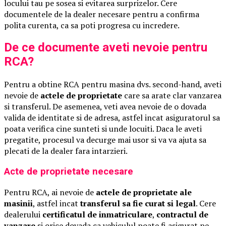
locului tau pe sosea si evitarea surprizelor. Cere
documentele de la dealer necesare pentru a confirma
polita curenta, ca sa poti progresa cu incredere.
De ce documente aveti nevoie pentru
RCA?
Pentru a obtine RCA pentru masina dvs. second-hand, aveti
nevoie de
actele de proprietate
care sa arate clar vanzarea
si transferul. De asemenea, veti avea nevoie de o dovada
valida de identitate si de adresa, astfel incat asiguratorul sa
poata verifica cine sunteti si unde locuiti. Daca le aveti
pregatite, procesul va decurge mai usor si va va ajuta sa
plecati de la dealer fara intarzieri.
Acte de proprietate necesare
Pentru RCA, ai nevoie de
actele de proprietate ale
masinii
, astfel incat
transferul sa fie curat si legal
. Cere
dealerului
certificatul de inmatriculare
,
contractul de
vanzare
si orice dovada ca vehiculul poate fi asigurat pe