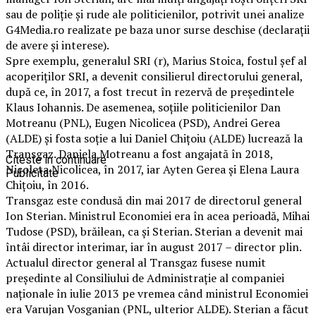
sau de poliție și rude ale politicienilor, potrivit unei analize
G4Media.ro realizate pe baza unor surse deschise (declarații
de avere și interese).
Spre exemplu, generalul SRI (r), Marius Stoica, fostul șef al
acoperiților SRI, a devenit consilierul directorului general,
după ce, în 2017, a fost trecut în rezervă de președintele
Klaus Iohannis. De asemenea, soțiile politicienilor Dan
Motreanu (PNL), Eugen Nicolicea (PSD), Andrei Gerea
(ALDE) și fosta soție a lui Daniel Chițoiu (ALDE) lucrează la
Transgaz. Daniela Motreanu a fost angajată în 2018,
Citeste in continuare
Nicoleta Nicolicea, în 2017, iar Ayten Gerea și Elena Laura
Publicitate
Chițoiu, în 2016.
Transgaz este condusă din mai 2017 de directorul general
Ion Sterian. Ministrul Economiei era în acea perioadă, Mihai
Tudose (PSD), brăilean, ca și Sterian. Sterian a devenit mai
întâi director interimar, iar în august 2017 – director plin.
Actualul director general al Transgaz fusese numit
președinte al Consiliului de Administrație al companiei
naționale în iulie 2013 pe vremea când ministrul Economiei
era Varujan Vosganian (PNL, ulterior ALDE). Sterian a făcut