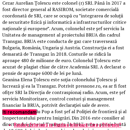
Cezar Aurelian Țolescu este colonel (r) SRI. Până în 2017 a
fost director general al RASIROM, societate comercială
coordonată de SRI, care se ocupă cu ”integrarea de soluții
de securitate fizică și informatică a infrastructurilor critice
naționale și europene”. Acum, colonelul este șef serviciu la
Unitatea de management al proiectului BRUA din cadrul
Transgaz. BRUA este conducta de gaz care traversează
Bulgaria, România, Ungaria și Austria. Construcția ei a fost
demarată de Transgaz în 2018. Costurile se ridică la
aproape 480 de milioane de euro. Colonelul Țolescu este
acuzat de plagiat chiar de către Academia SRI. A declarat o
pensie de aproape 6000 de lei pe lună.
Geanina Elena Țolescu este soția colonelului Țolescu și
lucrează și ea la Transgaz. Potrivit pressone.ro, ea ar fi fost
ofițer SRI la Direcția de contraspionaj radio. Acum, este șef
serviciu Monitorizare, control costuri și management
financiar la BRUA, potrivit declarației sale de avere.
Chestorul (r) Nelu Pop a fost șef al Poliției de frontieră și al
Iti recomandam
Inspectoratului pentru Imigrări. Din 2016 este consilier al
directorului general Transgaz. În 2017, avea o pensie brută
Randare Exterioară vs Randare Interioară: Care e Diferența?