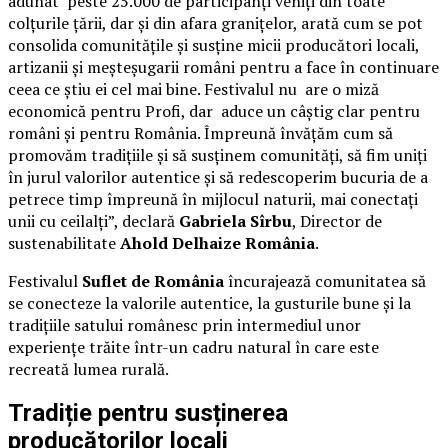
adunat peste 25.000 de participanți veniți din toate
colțurile țării, dar și din afara granițelor, arată cum se pot
consolida comunitățile și susține micii producători locali,
artizanii și meșteșugarii români pentru a face în continuare
ceea ce știu ei cel mai bine. Festivalul nu are o miză
economică pentru Profi, dar aduce un câștig clar pentru
români și pentru România. Împreună învățăm cum să
promovăm tradițiile și să susținem comunități, să fim uniți
în jurul valorilor autentice și să redescoperim bucuria de a
petrece timp împreună în mijlocul naturii, mai conectați
unii cu ceilalți”, declară
Gabriela Sîrbu
, Director de
sustenabilitate
Ahold Delhaize România
.
Festivalul
Suflet de România
încurajează comunitatea să
se conecteze la valorile autentice, la gusturile bune și la
tradițiile satului românesc prin intermediul unor
experiențe trăite într-un cadru natural în care este
recreată lumea rurală.
Tradiție pentru susținerea
producătorilor locali