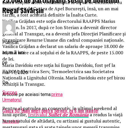
Laura Chițoiu a fost condamnată la un an de închisoare cu
Regal Săvârșin
suspendare de Curtea de Apel București, însă, un an mai
târziu, a fost achitată definitiv la Înalta Curte.
Vasilica Grăjdan este soția directorului RAAPPS Marius
Grăjdan. În 2017, după ce Ion Sterian a devenit director
general al Transgaz, ea a devenit șefa Direcției Planificare și
Organizare Resurse Umane din cadrul companiei naționale.
Publicat
Vasilica Grăjdan a declarat un salariu de aproape 18.000 de
lei, mai mare ca al soțului ei de la RAAPPS, de peste 15.000
acum 3 luni
de lei.
pe
Maria Davidoiu este soția lui Eugen Davidoiu, fost şef la
TAROM, Electrica Serv, Termoelectrica sau Societatea
mai 11, 2026
Naţională a Lignitului Oltenia. Maria Davidoiu este șef birou
De
Achiziții la Transgaz.
Succes
Articole pe aceiasi tema:
prima
Urmatorul
Pentru al patrulea an consecutiv, în ultimul weekend al
Clauza 50: Banii negri pentru Servicii, cu 6 luni înainte!
lunii aprilie,
festivalul
Suflet de România
a readus la viață
lumea satului de altădată, cu artizani ai gustului autentic,
Nu ratati
meșteșugari gata să arate tainele unor meserii transmise