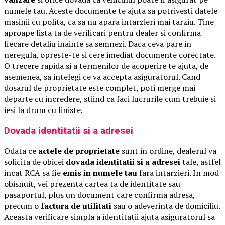
numele tau. Aceste documente te ajuta sa potrivesti datele
masinii cu polita, ca sa nu apara intarzieri mai tarziu. Tine
aproape lista ta de verificari pentru dealer si confirma
fiecare detaliu inainte sa semnezi. Daca ceva pare in
neregula, opreste-te si cere imediat documente corectate.
O trecere rapida si a termenilor de acoperire te ajuta, de
asemenea, sa intelegi ce va accepta asiguratorul. Cand
dosarul de proprietate este complet, poti merge mai
departe cu incredere, stiind ca faci lucrurile cum trebuie si
iesi la drum cu liniste.
Dovada identitatii si a adresei
Odata ce
actele de proprietate
sunt in ordine, dealerul va
solicita de obicei
dovada identitatii si a adresei
tale, astfel
incat RCA sa fie
emis in numele tau
fara intarzieri. In mod
obisnuit, vei prezenta cartea ta de identitate sau
pasaportul, plus un document care confirma adresa,
precum o
factura de utilitati
sau o adeverinta de domiciliu.
Aceasta verificare simpla a identitatii ajuta asiguratorul sa