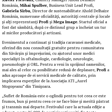
România,
Mihai Spulber
, Business Unit Lead Profi,
Gabriela Sîrbu
, Director de sustenabilitate Ahold Delhaize
România, numeroase oficialități, autorități centrale și locale
și alți reprezentanți
Profi
și
Mega Image
. Startul oficial a
fost dat sâmbătă, după ce distinsul grup a încheiat un tur
al micilor producători și artizani.
Evenimentul a continuat și tradiția caravanei medicale,
oferind din nou consultații gratuite pentru comunitatea
din Săvârșin și împrejurimi, cu ajutorul unor medici
specialiști în oftalmologie, cardiologie, neurologie,
pneumologie și ORL. Pentru a veni în sprijinul oamenilor,
mai ales al celor cu posibilitate redusă de deplasare,
Profi
a
adus aproape de ei servicii medicale de calitate, prin
implicarea experților de la Asociația ATI „Aurel
Mogoșeanu” din Timișoara.
„Suflet de România este o oglindă pentru tot ceea ce este
frumos, bun și pentru ceea ce ne face bine și merită păstrat
și transmis mai departe. Festivalul care la actuala ediție a