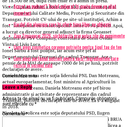
de 18.500 de lei, după cum chiar el a admis în presă.
Acuzat pe nedrept? Testul poligraf îţi poate deveni un aliat
Viorel Ciprian Achim a fost ofițer SRI și acum este șef al
important
Departamentului Calitate Mediu, Protecţie şi Securitate din
Transgaz. Potrivit CV-ului de pe site-ul instituției, Achim a
Gardul din aluminiu care îți oferă timp liber, nu obligații
fost ”funcționar cu statut special” între 1994 și 2010. Apoi,
a lucrat ca director general adjunct la firma Geoasset
Ziua Timișoarei 2026, sărbătorită prin patru zile de evenimente
deținută de PSV Company, controlată de Sorin Ovidiu
Vîntu și Liviu Luca.
Cum alegi cosmetice coreene potrivite pentru tipul tau de ten
Ionel Sârbu a fost polițist, iar acum este șef al
Departamentului Terenuri din cadrul Transgaz. Are o
Cum alegi parfumul potrivit pentru vară? Ingredientele care
pensie de la MAI de aproape 7000 de lei pe lună, potrivit
rezistă în sezonul cald
declarației de avere.
Daniela Motreanu este soția liderului PNL Dan Motreanu,
Comenteaza si tu
actual europarlamentar, fost ministru al Agriculturii în
Leave a Reply
Guvernul Tăriceanu. Daniela Motreanu este șef birou
administrativ și activitate de reprezentare din cadrul
Adresa ta de email nu va fi publicată.
Câmpurile obligatorii
Transgaz, potrivit declarației sale de avere. Ea s-a angajat
sunt marcate cu
*
în 2018.
Nicoleta Nicolicea este soția deputatului PSD, Eugen
Comentariu
*
Nicolicea. Și ea este șef serviciu în cadrul proiectului BRUA
din 2017, potrivit declarației de avere. Nicoleta Nicolicea a