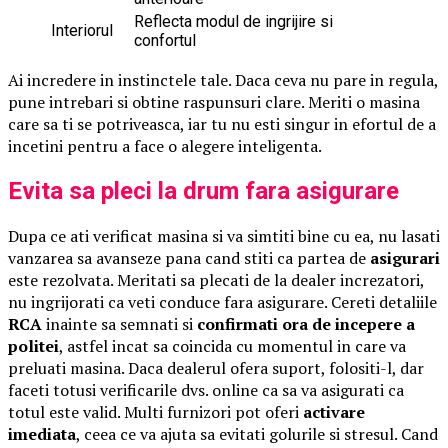
Reflecta modul de ingrijire si
Interiorul
confortul
Ai incredere in instinctele tale. Daca ceva nu pare in regula,
pune intrebari si obtine raspunsuri clare. Meriti o masina
care sa ti se potriveasca, iar tu nu esti singur in efortul de a
incetini pentru a face o alegere inteligenta.
Evita sa pleci la drum fara asigurare
Dupa ce ati verificat masina si va simtiti bine cu ea, nu lasati
vanzarea sa avanseze pana cand stiti ca partea de
asigurari
este rezolvata. Meritati sa plecati de la dealer increzatori,
nu ingrijorati ca veti conduce fara asigurare. Cereti detaliile
RCA
inainte sa semnati si
confirmati ora de incepere a
politei
, astfel incat sa coincida cu momentul in care va
preluati masina. Daca dealerul ofera suport, folositi-l, dar
faceti totusi verificarile dvs. online ca sa va asigurati ca
totul este valid. Multi furnizori pot oferi
activare
imediata
, ceea ce va ajuta sa evitati golurile si stresul. Cand