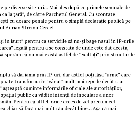
de pe diverse site-uri… Mai ales după ce primele semnale de
 ca la țară”, de către Parchetul General. Cu scontate
țuiești cu dosare penale pentru o simplă declarație publică pe
rul Adrian Streinu Cercel.
i în iaurt” pentru ca serviciile să nu-și bage nasul în IP-urile
carea” legală pentru a se constata de unde este dat acesta,
să sperăm că nu mai există astfel de ”exaltați” prin structurile
plu să dai iama prin IP-uri, dar astfel poți lăsa ”urme” care
 se poate transforma în ”vânat” mult mai repede decât s-ar
ă” așteaptă cuminte informările oficiale ale autorităților,
 spațiul public cu vădite intenții de inoculare a unor
român. Pentru că altfel, orice exces de zel precum cel
tea chiar să facă mai mult rău decât bine… Așa că mai