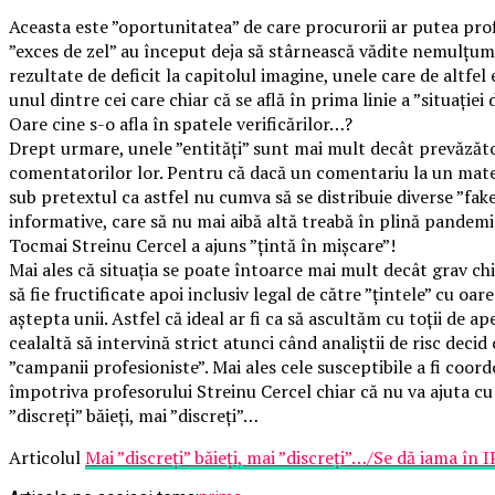
Aceasta este ”oportunitatea” de care procurorii ar putea pro
”exces de zel” au început deja să stârnească vădite nemulțumi
rezultate de deficit la capitolul imagine, unele care de altfe
unul dintre cei care chiar că se află în prima linie a ”situați
Oare cine s-o afla în spatele verificărilor…?
Drept urmare, unele ”entități” sunt mai mult decât prevăzătoare
comentatorilor lor. Pentru că dacă un comentariu la un mater
sub pretextul ca astfel nu cumva să se distribuie diverse ”fake
informative, care să nu mai aibă altă treabă în plină pandemi
Tocmai Streinu Cercel a ajuns ”țintă în mișcare”!
Mai ales că situația se poate întoarce mai mult decât grav chi
să fie fructificate apoi inclusiv legal de către ”țintele” cu
aștepta unii. Astfel că ideal ar fi ca să ascultăm cu toții de a
cealaltă să intervină strict atunci când analiștii de risc dec
”campanii profesioniste”. Mai ales cele susceptibile a fi coord
împotriva profesorului Streinu Cercel chiar că nu va ajuta c
”discreți” băieți, mai ”discreți”…
Articolul
Mai ”discreți” băieți, mai ”discreți”…/Se dă iama în I