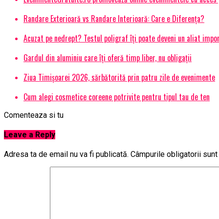
Randare Exterioară vs Randare Interioară: Care e Diferența?
Acuzat pe nedrept? Testul poligraf îţi poate deveni un aliat impo
Gardul din aluminiu care îți oferă timp liber, nu obligații
Ziua Timișoarei 2026, sărbătorită prin patru zile de evenimente
Cum alegi cosmetice coreene potrivite pentru tipul tau de ten
Comenteaza si tu
Leave a Reply
Adresa ta de email nu va fi publicată.
Câmpurile obligatorii sun