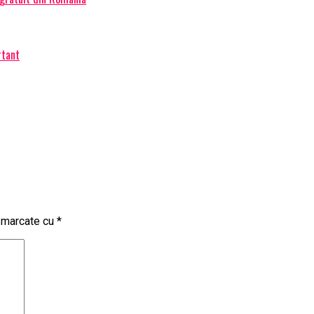
rtant
t marcate cu
*