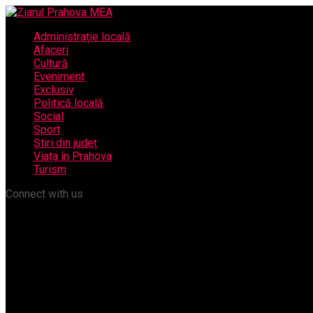
Administrație locală
Afaceri
Cultură
Eveniment
Exclusiv
Politică locală
Social
Sport
Știri din județ
Viața în Prahova
Turism
Connect with us