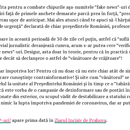
fita pentru a combate chipurile așa-numitele ”fake news”-uri 
ri față de primele anchete demarate parcă prea în forță, ”prea
l erau ușor de anticipat. Mai ales atunci când te apuci să-l hăr
ei de urgență” declarată de chiar președintele României, profeso
 în această perioadă de 30 de zile cel puțin, astfel că ”suflă ș
ial jurnalistic deranjează cumva, acum s-ar putea cere ”verifi
 news”-uri. Desigur, asta doar în teorie, pentru că în practică 
e decât să declanșeze o astfel de ”vânătoare de vrăjitoare”!
ar împotriva lor! Pentru că nu doar că nu este chiar atât de sim
 oarecare cunoștințe contrainformative! Și uite cum ”vânătorul”
pelul la unitate al Președintelui României și în timp ce o ”tabăr
id că este vorba de o campanie de dezinformare sau de postări în
onate din exterior, cu scopul vădit de destabilizare a statului 
u nimic la lupta împotriva pandemiei de coronavirus, dar ar pu
P-uri!
apare prima dată în
Ziarul Incisiv de Prahova
.