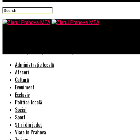
Ziarul Prahova MEA
Mai ”discreți” băieți, mai ”discreți”…/Se dă iama în IP-uri!
Administrație locală
Afaceri
Cultură
Eveniment
Exclusiv
Politică locală
Social
Sport
Știri din județ
Viața în Prahova
Turism