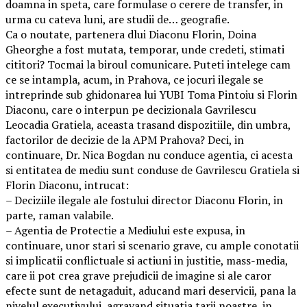
doamna in speta, care formulase o cerere de transfer, in
urma cu cateva luni, are studii de… geografie.
Ca o noutate, partenera dlui Diaconu Florin, Doina
Gheorghe a fost mutata, temporar, unde credeti, stimati
cititori? Tocmai la biroul comunicare. Puteti intelege cam
ce se intampla, acum, in Prahova, ce jocuri ilegale se
intreprinde sub ghidonarea lui YUBI Toma Pintoiu si Florin
Diaconu, care o interpun pe decizionala Gavrilescu
Leocadia Gratiela, aceasta trasand dispozitiile, din umbra,
factorilor de decizie de la APM Prahova? Deci, in
continuare, Dr. Nica Bogdan nu conduce agentia, ci acesta
si entitatea de mediu sunt conduse de Gavrilescu Gratiela si
Florin Diaconu, intrucat:
– Deciziile ilegale ale fostului director Diaconu Florin, in
parte, raman valabile.
– Agentia de Protectie a Mediului este expusa, in
continuare, unor stari si scenario grave, cu ample conotatii
si implicatii conflictuale si actiuni in justitie, mass-media,
care ii pot crea grave prejudicii de imagine si ale caror
efecte sunt de netagaduit, aducand mari deservicii, pana la
nivelul executivului, agravand situatia tarii noastre, in