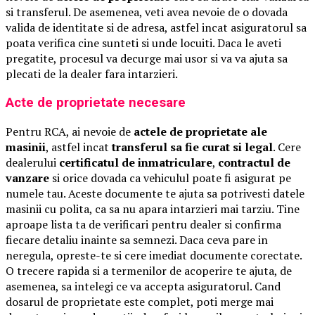
si transferul. De asemenea, veti avea nevoie de o dovada
valida de identitate si de adresa, astfel incat asiguratorul sa
poata verifica cine sunteti si unde locuiti. Daca le aveti
pregatite, procesul va decurge mai usor si va va ajuta sa
plecati de la dealer fara intarzieri.
Acte de proprietate necesare
Pentru RCA, ai nevoie de
actele de proprietate ale
masinii
, astfel incat
transferul sa fie curat si legal
. Cere
dealerului
certificatul de inmatriculare
,
contractul de
vanzare
si orice dovada ca vehiculul poate fi asigurat pe
numele tau. Aceste documente te ajuta sa potrivesti datele
masinii cu polita, ca sa nu apara intarzieri mai tarziu. Tine
aproape lista ta de verificari pentru dealer si confirma
fiecare detaliu inainte sa semnezi. Daca ceva pare in
neregula, opreste-te si cere imediat documente corectate.
O trecere rapida si a termenilor de acoperire te ajuta, de
asemenea, sa intelegi ce va accepta asiguratorul. Cand
dosarul de proprietate este complet, poti merge mai