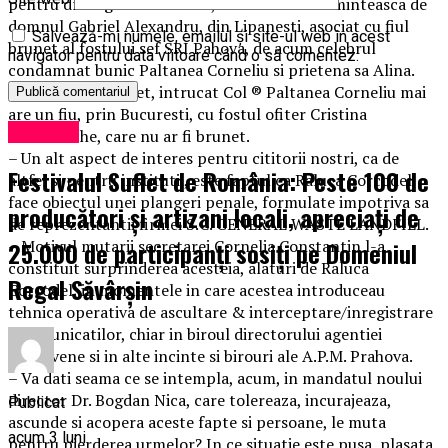
pentru dr. Bogdan Nica care, ar trebui sa isi aminteasca de
domnul Gabriel Alexandru, din Lipanesti, asociat cu fiul
Salvează-mi numele, emailul și site-ul web în acest
brunet al fostului sef SRI Pahova, de acum celebrul
navigator pentru data viitoare când o să comentez.
condamnat bunic Paltanea Corneliu si prietena sa Alina.
Am precizat brunet, intrucat Col ® Paltanea Corneliu mai
are un fiu, prin Bucuresti, cu fostul ofiter Cristina
Exclusiv
Andronache, care nu ar fi brunet.
– Un alt aspect de interes pentru cititorii nostri, ca de
Festivalul Suflet de România: Peste 100 de
altfel si pentru institutii, este faptul ca Raluca Corcodel
face obiectul unei plangeri penale, formulate impotriva sa
producători și artizani locali, apreciați de
de reprezentantii firmei S.C. GENERAL WASTE LANDFILL.
25.000 de participanți sosiți pe Domeniul
– Motivul mutarii secretarei Cornelia Constantin l-a
constituit surprinderea acesteia, alaturi de Raluca
Regal Săvârșin
Corcodel, in momentele in care acestea introduceau
tehnica operativa de ascultare & interceptare/inregistrare
a comunicatilor, chiar in biroul directorului agentiei
prahovene si in alte incinte si birouri ale A.P.M. Prahova.
– Va dati seama ce se intempla, acum, in mandatul noului
director Dr. Bogdan Nica, care tolereaza, incurajeaza,
Publicat
ascunde si acopera aceste fapte si persoane, le muta
acum 3 luni
pentru pierderea urmelor? In ce situatie este pusa, plasata