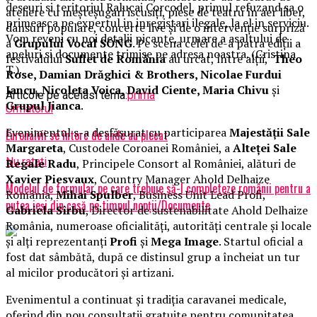
deseuri si teritoriul Ralucai Corcodel, primul refuzand sa o
ateliere cu meșteșugari iscusiți, piese de teatru în aer liber,
primeasca pe expertul in inregistari ilegale, la el in serviciu.
dansuri populare, concerte live și de o intervenție surpriză
Vom reveni cu noi detalii picante, urmare a asaltului de
a
Grupului Vocal SONG
. Pe scena celei de-a patra ediții a
apeluri si documente trimise pe adresa noastra. (Cristina
festivalului
Suflet de România
au urcat, între alții,
Theo
T.).
Rose, Damian Drăghici & Brothers, Nicolae Furdui
Iancu, Nicoleta Voica, David Ciente, Maria Chivu
și
Articole pe aceiasi tema:
prima
Grupul Jianca
.
Urmatorul
Evenimentul s-a desfășurat cu participarea
Majestății Sale
Euronaivii se întorc de unde au plecat
Margareta
, Custodele Coroanei României, a
Alteței Sale
Nu ratati
Regale Radu
, Principele Consort al României, alături de
Xavier Piesvaux
, Country Manager Ahold Delhaize
Modelul de formular pe care trebuie să-l completeze românii pentru a
România,
Mihai Spulber
, Business Unit Lead Profi,
putea ieși din casă pe timpul nopții/Documente
Gabriela Sîrbu
, Director de sustenabilitate Ahold Delhaize
România, numeroase oficialități, autorități centrale și locale
și alți reprezentanți
Profi
și
Mega Image
. Startul oficial a
fost dat sâmbătă, după ce distinsul grup a încheiat un tur
al micilor producători și artizani.
Evenimentul a continuat și tradiția caravanei medicale,
oferind din nou consultații gratuite pentru comunitatea