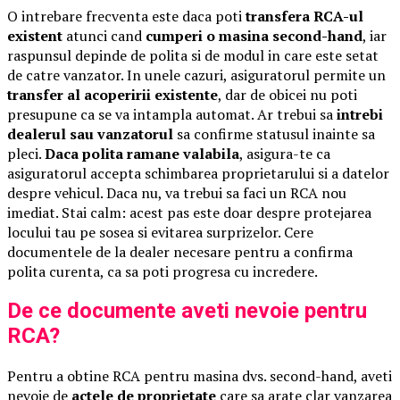
O intrebare frecventa este daca poti
transfera RCA-ul
existent
atunci cand
cumperi o masina second-hand
, iar
raspunsul depinde de polita si de modul in care este setat
de catre vanzator. In unele cazuri, asiguratorul permite un
transfer al acoperirii existente
, dar de obicei nu poti
presupune ca se va intampla automat. Ar trebui sa
intrebi
dealerul sau vanzatorul
sa confirme statusul inainte sa
pleci.
Daca polita ramane valabila
, asigura-te ca
asiguratorul accepta schimbarea proprietarului si a datelor
despre vehicul. Daca nu, va trebui sa faci un RCA nou
imediat. Stai calm: acest pas este doar despre protejarea
locului tau pe sosea si evitarea surprizelor. Cere
documentele de la dealer necesare pentru a confirma
polita curenta, ca sa poti progresa cu incredere.
De ce documente aveti nevoie pentru
RCA?
Pentru a obtine RCA pentru masina dvs. second-hand, aveti
nevoie de
actele de proprietate
care sa arate clar vanzarea