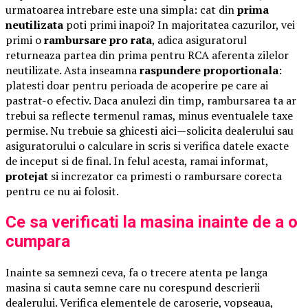
urmatoarea intrebare este una simpla: cat din
prima
neutilizata
poti primi inapoi? In majoritatea cazurilor, vei
primi o
rambursare pro rata
, adica asiguratorul
returneaza partea din prima pentru RCA aferenta zilelor
neutilizate. Asta inseamna
raspundere proportionala
:
platesti doar pentru perioada de acoperire pe care ai
pastrat-o efectiv. Daca anulezi din timp, rambursarea ta ar
trebui sa reflecte termenul ramas, minus eventualele taxe
permise. Nu trebuie sa ghicesti aici—solicita dealerului sau
asiguratorului o calculare in scris si verifica datele exacte
de inceput si de final. In felul acesta, ramai informat,
protejat
si increzator ca primesti o rambursare corecta
pentru ce nu ai folosit.
Ce sa verificati la masina inainte de a o
cumpara
Inainte sa semnezi ceva, fa o trecere atenta pe langa
masina si cauta semne care nu corespund descrierii
dealerului. Verifica elementele de caroserie, vopseaua,