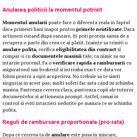
Anularea politicii la momentul potrivit
Momentul anularii
poate face o diferenta reala in faptul
daca primesti bani inapoi pentru
primele neutilizate
. Daca
actionezi curand dupa vanzare, iti poti proteja sansa de a
recupera o parte din ceea ce ai platit. Inainte sa trimiti o
anulare polita
, verifica
eligibilitatea din contract
si
compar-o cu
documentele masinii
tale, ca nimic sa nu
intarzie procesul. Fa o
verificare rapida a rambursarii
cu
asiguratorul sau brokerul si intreaba exact ce data vor
folosi pentru a opri acoperirea. Nu trebuie sa te simti
singur(a) in acest pas; multi soferi fac asta cand isi schimba
masina. Pastreaza cererea clara, pastreaza copii ale tuturor
documentelor si actioneaza prompt. Astfel, ramai in
control si eviti intarzieri nedorite pe masura ce se schimba
polita.
Reguli de rambursare proportionala (pro-rata)
Dupa ce cererea ta de
anulare
este pusa in miscare,