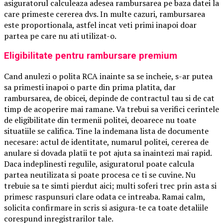
asiguratorul calculeaza adesea rambursarea pe baza datei la
care primeste cererea dvs. In multe cazuri, rambursarea
este proportionala, astfel incat veti primi inapoi doar
partea pe care nu ati utilizat-o.
Eligibilitate pentru rambursare premium
Cand anulezi o polita RCA inainte sa se incheie, s-ar putea
sa primesti inapoi o parte din prima platita, dar
rambursarea, de obicei, depinde de contractul tau si de cat
timp de acoperire mai ramane. Va trebui sa verifici cerintele
de eligibilitate din termenii politei, deoarece nu toate
situatiile se califica. Tine la indemana lista de documente
necesare: actul de identitate, numarul politei, cererea de
anulare si dovada platii te pot ajuta sa inaintezi mai rapid.
Daca indeplinesti regulile, asiguratorul poate calcula
partea neutilizata si poate procesa ce ti se cuvine. Nu
trebuie sa te simti pierdut aici; multi soferi trec prin asta si
primesc raspunsuri clare odata ce intreaba. Ramai calm,
solicita confirmare in scris si asigura-te ca toate detaliile
corespund inregistrarilor tale.