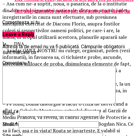
– Asa cum ne-a soptit, noua, o pasarica, de la o institutie
din domeniul sigurantei nationale, dintr-un anumit judet,
Cum alegi cosmetice coreene potrivite pentru tipul tau de ten
inregistrarile in cauza sunt efectuate, sub presiunea
Comenteaza si tu
santajului exercitat de Diaconu Florin, asupra fostilor
colegi si respectivilor oameni politici, pe care-i are, la
Leave a Reply
mana, in scopul utilizarii acestora, planurile apararii sale
la….. DNA.
Adresa ta de email nu va fi publicată.
Câmpurile obligatorii
– Asadar OMUL NOSTRU nu culege, organizat, polen (vezi
sunt marcate cu
*
informatii), in favoarea sa, ci ticluieste probe, ascunde,
Comentariu
*
altereaza mijloace de proba, disimuleaza elemente de fapt,
in scopul inducerii, in eroare, a organelor judiciare si a
releva, pe suporti de memorie, fapte fabricate, prin
provocarea unor angajati ai agentiei prahovene care, la un
anumit moment, declara ce aranjeaza si cosmetizeaza, in
prealabil, Diaconu Florin si gasca Gavrilescu.
– Pe fond, Doina Gheorghe a facut o criza de nervi cand a
aflat ca Gabriela Munteanu, actualul director al Garzii de
Nume
*
Mediu Prahova, va reveni, in cadrul Agentiei de Protectie a
Mediului Prahova, in echipa noului director Bogdan Nica. Ce
Email
*
sa ii faci, asa e in viata! Roata se invarteste. E valabil si
Site web