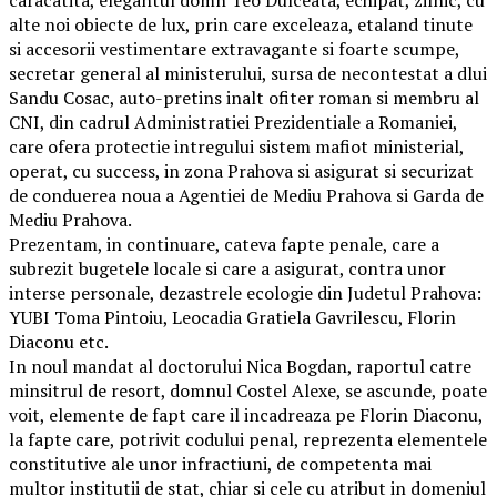
alte noi obiecte de lux, prin care exceleaza, etaland tinute
si accesorii vestimentare extravagante si foarte scumpe,
secretar general al ministerului, sursa de necontestat a dlui
Sandu Cosac, auto-pretins inalt ofiter roman si membru al
CNI, din cadrul Administratiei Prezidentiale a Romaniei,
care ofera protectie intregului sistem mafiot ministerial,
operat, cu success, in zona Prahova si asigurat si securizat
de conduerea noua a Agentiei de Mediu Prahova si Garda de
Mediu Prahova.
Prezentam, in continuare, cateva fapte penale, care a
subrezit bugetele locale si care a asigurat, contra unor
interse personale, dezastrele ecologie din Judetul Prahova:
YUBI Toma Pintoiu, Leocadia Gratiela Gavrilescu, Florin
Diaconu etc.
In noul mandat al doctorului Nica Bogdan, raportul catre
minsitrul de resort, domnul Costel Alexe, se ascunde, poate
voit, elemente de fapt care il incadreaza pe Florin Diaconu,
la fapte care, potrivit codului penal, reprezenta elementele
constitutive ale unor infractiuni, de competenta mai
multor institutii de stat, chiar si cele cu atribut in domeniul