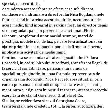
special, de securitate.
Ascunderea acestor fapte se efectueaza sub directa
conducere si indrumare a directorului Nica Bogdan, unele
fapte cazand in sarcina acestuia, altele, necunoscute de
acest medic, fiind integral in sarcina fostului director demis
si retrogradat, pana in prezent nesanctionat, Florin
Diaconu, propietarul unor masini scumpe, marci de
prestigiu, modele noi, de lux, pe care le-a achizitionat cu
ajutor primit in cadru particupar, de la firme prahovene,
implicate in acivitati de mediu samd.
Continua sa se ascunda calitatea si pozitia dnei Raluca
Corcodel, in cadrul biroului autorizari, transferata ilegal, de
la serviciul contabilitate, persoana fara studii de
specialitate/inginerie, in noua formula reprezentata de
organigrama doctorului Nica. Perpetuarea situatiei, prin
care o persoana fara studii de specialitate este pastrata,
mentinuta si asigurata in postul respectiv, atesta protectia
exercitata de clanul Gavrilescu Gratiela et Co.
Similar, se evidentiaza si cazul Georgiana Soare,
transferata, unde credeti… tot…. la biroul autorizari, desi