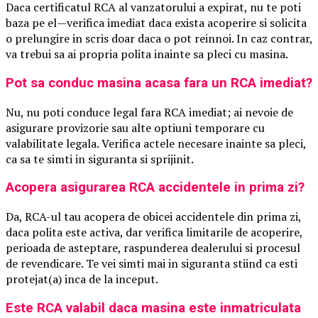
Daca certificatul RCA al vanzatorului a expirat, nu te poti
baza pe el—verifica imediat daca exista acoperire si solicita
o prelungire in scris doar daca o pot reinnoi. In caz contrar,
va trebui sa ai propria polita inainte sa pleci cu masina.
Pot sa conduc masina acasa fara un RCA imediat?
Nu, nu poti conduce legal fara RCA imediat; ai nevoie de
asigurare provizorie sau alte optiuni temporare cu
valabilitate legala. Verifica actele necesare inainte sa pleci,
ca sa te simti in siguranta si sprijinit.
Acopera asigurarea RCA accidentele in prima zi?
Da, RCA-ul tau acopera de obicei accidentele din prima zi,
daca polita este activa, dar verifica limitarile de acoperire,
perioada de asteptare, raspunderea dealerului si procesul
de revendicare. Te vei simti mai in siguranta stiind ca esti
protejat(a) inca de la inceput.
Este RCA valabil daca masina este inmatriculata