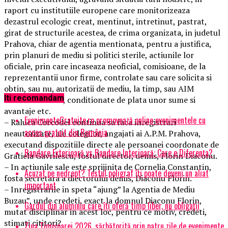
raport cu institutiile europene care monitorizeaza
dezastrul ecologic creat, mentinut, intretinut, pastrat,
girat de structurile acestea, de crima organizata, in judetul
Prahova, chiar de agentia mentionata, pentru a justifica,
prin planuri de mediu si politici sterile, actiunile lor
oficiale, prin care incaseaza neoficial, comisioane, de la
reprezentantii unor firme, controlate sau care solicita si
obtin, sau nu, autorizatii de mediu, la timp, sau AIM
Iti recomandam
“intarziate” voit, conditionate de plata unor sume si
avantaje etc.
EvenimenteGratuite.ro promovează online evenimentele cu
– Raluca Corcodel continua sa faca inregistrari
acces gratuit din România
neautorizate, ale colegilor, angajati ai A.P.M. Prahova,
executand dispozitiile directe ale persoanei coordonate de
Randare Exterioară vs Randare Interioară: Care e Diferența?
Gratiela Gavrilescu, fostul director, demis, Florin Diaconu.
– In actiunile sale este sprijinita de Cornelia Constantin,
Acuzat pe nedrept? Testul poligraf îţi poate deveni un aliat
fosta secretara a diectorului demis, Diaconu Florin.
important
– Inregistrarile in speta “ajung” la Agentia de Mediu
Buzau”, unde credeti, exact la domnul Diaconu Florin,
Gardul din aluminiu care îți oferă timp liber, nu obligații
mutat disciplinar in acest loc, pentru ce motiv, credeti,
stimati cititori?
Ziua Timișoarei 2026, sărbătorită prin patru zile de evenimente