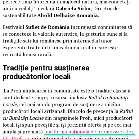
petrece timp împreună în mijlocul naturii, mai conectați
unii cu ceilalți”, declară
Gabriela Sîrbu
, Director de
sustenabilitate
Ahold Delhaize România
.
Festivalul
Suflet de România
încurajează comunitatea să
se conecteze la valorile autentice, la gusturile bune și la
tradițiile satului românesc prin intermediul unor
experiențe trăite într-un cadru natural în care este
recreată lumea rurală.
Tradiție pentru susținerea
producătorilor locali
La Profi implicarea în comunitate este o tradiție căreia îi
sunt dedicate timp și resurse, inclusiv
Raftul cu Bunătăți
Locale
, cel mai amplu program de susținere a micilor
producători locali artizanali. Dincolo de prezența la
Raftul
cu Bunătăți Locale
din magazinele Profi, micii producători
locali își spun poveștile și își prezintă oferta și pe cea mai
amplă și premiată
platformă națională de promovare a lor,
Via-Profi
.ro, prin intermediul căreia oricine poate porni