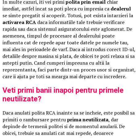
In multe cazuri, iti vei primi
polita prin email
chiar
imediat, astfel incat sa poti pleca cu impresia ca
dealerul
se simte pregatit si acoperit. Totusi, pot exista intarzieri la
activarea RCA
daca informatiile tale trebuie verificare
rapida sau daca sistemul asiguratorului este aglomerat. De
asemenea, timpul de procesare al dealerului poate
influenta cat de repede apar toate datele pe numele tau,
mai ales in perioadele de varf. Daca ai introdus corect ID-ul,
detaliile despre masina si plata, de obicei te poti relaxa si sa
astepti putin. Cand cumperi impreuna cu altii la
reprezentanta, faci parte dintr-un proces usor si organizat,
care ii ajuta pe toti sa mearga mai departe cu incredere.
Veti primi banii inapoi pentru primele
neutilizate?
Daca anulati polita RCA inainte sa se incheie, este posibil sa
primiti o rambursare pentru
prima neutilizata
, dar
depinde de termenii politei si de momentul anularii. De
obicei, trebuie sa anulati cat mai repede, deoarece