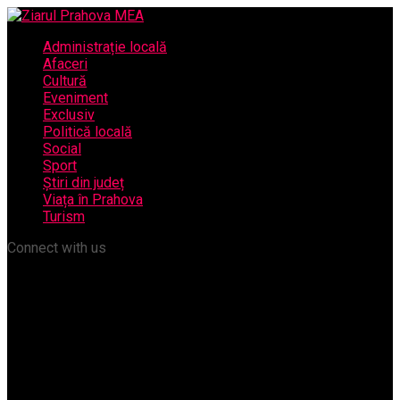
Administrație locală
Afaceri
Cultură
Eveniment
Exclusiv
Politică locală
Social
Sport
Știri din județ
Viața în Prahova
Turism
Connect with us