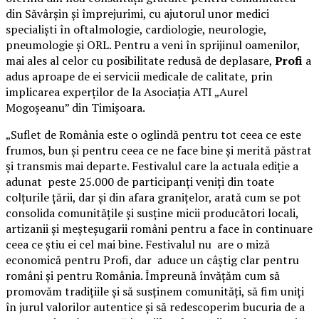
din Săvârșin și împrejurimi, cu ajutorul unor medici
specialiști în oftalmologie, cardiologie, neurologie,
pneumologie și ORL. Pentru a veni în sprijinul oamenilor,
mai ales al celor cu posibilitate redusă de deplasare,
Profi
a
adus aproape de ei servicii medicale de calitate, prin
implicarea experților de la Asociația ATI „Aurel
Mogoșeanu” din Timișoara.
„Suflet de România este o oglindă pentru tot ceea ce este
frumos, bun și pentru ceea ce ne face bine și merită păstrat
și transmis mai departe. Festivalul care la actuala ediție a
adunat peste 25.000 de participanți veniți din toate
colțurile țării, dar și din afara granițelor, arată cum se pot
consolida comunitățile și susține micii producători locali,
artizanii și meșteșugarii români pentru a face în continuare
ceea ce știu ei cel mai bine. Festivalul nu are o miză
economică pentru Profi, dar aduce un câștig clar pentru
români și pentru România. Împreună învățăm cum să
promovăm tradițiile și să susținem comunități, să fim uniți
în jurul valorilor autentice și să redescoperim bucuria de a