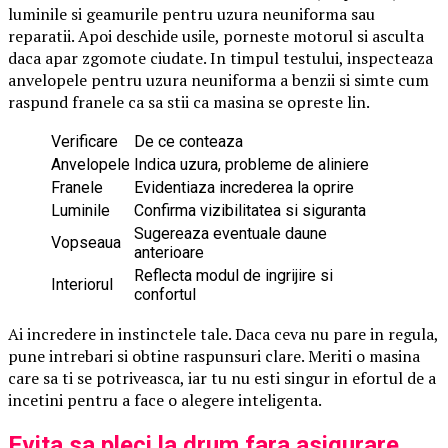
luminile si geamurile pentru uzura neuniforma sau
reparatii. Apoi deschide usile, porneste motorul si asculta
daca apar zgomote ciudate. In timpul testului, inspecteaza
anvelopele pentru uzura neuniforma a benzii si simte cum
raspund franele ca sa stii ca masina se opreste lin.
Verificare
De ce conteaza
Anvelopele
Indica uzura, probleme de aliniere
Franele
Evidentiaza increderea la oprire
Luminile
Confirma vizibilitatea si siguranta
Sugereaza eventuale daune
Vopseaua
anterioare
Reflecta modul de ingrijire si
Interiorul
confortul
Ai incredere in instinctele tale. Daca ceva nu pare in regula,
pune intrebari si obtine raspunsuri clare. Meriti o masina
care sa ti se potriveasca, iar tu nu esti singur in efortul de a
incetini pentru a face o alegere inteligenta.
Evita sa pleci la drum fara asigurare