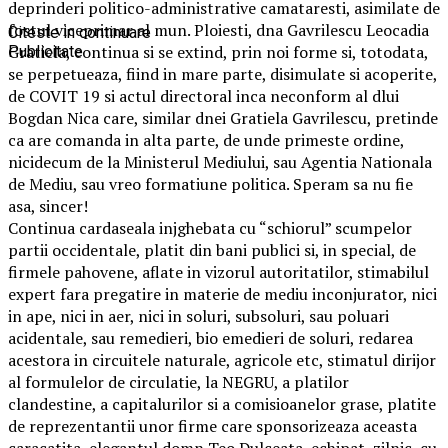
deprinderi politico-administrative camataresti, asimilate de
fostul viceprimar al mun. Ploiesti, dna Gavrilescu Leocadia
Citeste in continuare
Gratiela, continua si se extind, prin noi forme si, totodata,
Publicitate
se perpetueaza, fiind in mare parte, disimulate si acoperite,
de COVIT 19 si actul directoral inca neconform al dlui
Bogdan Nica care, similar dnei Gratiela Gavrilescu, pretinde
ca are comanda in alta parte, de unde primeste ordine,
nicidecum de la Ministerul Mediului, sau Agentia Nationala
de Mediu, sau vreo formatiune politica. Speram sa nu fie
asa, sincer!
Continua cardaseala injghebata cu “schiorul” scumpelor
partii occidentale, platit din bani publici si, in special, de
firmele pahovene, aflate in vizorul autoritatilor, stimabilul
expert fara pregatire in materie de mediu inconjurator, nici
in ape, nici in aer, nici in soluri, subsoluri, sau poluari
acidentale, sau remedieri, bio emedieri de soluri, redarea
acestora in circuitele naturale, agricole etc, stimatul dirijor
al formulelor de circulatie, la NEGRU, a platilor
clandestine, a capitalurilor si a comisioanelor grase, platite
de reprezentantii unor firme care sponsorizeaza aceasta
caracatita, elegantul domn Teo Dulceata, echipat, zilnic, cu