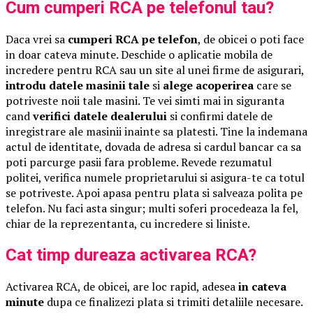
Cum cumperi RCA pe telefonul tau?
Daca vrei sa
cumperi RCA pe telefon
, de obicei o poti face
in doar cateva minute. Deschide o aplicatie mobila de
incredere pentru RCA sau un site al unei firme de asigurari,
introdu datele masinii tale
si
alege acoperirea
care se
potriveste noii tale masini. Te vei simti mai in siguranta
cand
verifici datele dealerului
si confirmi datele de
inregistrare ale masinii inainte sa platesti. Tine la indemana
actul de identitate, dovada de adresa si cardul bancar ca sa
poti parcurge pasii fara probleme. Revede rezumatul
politei, verifica numele proprietarului si asigura-te ca totul
se potriveste. Apoi apasa pentru plata si salveaza polita pe
telefon. Nu faci asta singur; multi soferi procedeaza la fel,
chiar de la reprezentanta, cu incredere si liniste.
Cat timp dureaza activarea RCA?
Activarea RCA, de obicei, are loc rapid, adesea
in cateva
minute
dupa ce finalizezi plata si trimiti detaliile necesare.