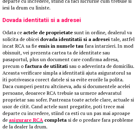
departe cu incredere, stiind ca faci lucrurile cum trebuie si
iesi la drum cu liniste.
Dovada identitatii si a adresei
Odata ce
actele de proprietate
sunt in ordine, dealerul va
solicita de obicei
dovada identitatii si a adresei
tale, astfel
incat RCA sa fie
emis in numele tau
fara intarzieri. In mod
obisnuit, vei prezenta cartea ta de identitate sau
pasaportul, plus un document care confirma adresa,
precum o
factura de utilitati
sau o adeverinta de domiciliu.
Aceasta verificare simpla a identitatii ajuta asiguratorul sa
iti potriveasca corect datele si sa evite erorile la polita.
Daca cumperi pentru altcineva, adu si documentele acelei
persoane, deoarece RCA trebuie sa urmeze adevaratul
proprietar sau sofer. Pastreaza toate actele clare, actuale si
usor de citit. Cand actele sunt pregatite, poti trece mai
departe cu incredere, stiind ca esti cu un pas mai aproape
de
asigurare RCA
completa
si de o predare fara probleme
de la dealer la drum.