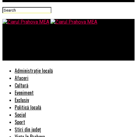
Ziarul Prahova MEA
EXPERT INTERNATIONAL: ARMATA SI POLITIA NU TREBUIE
IMPLICATE ÎN COMBATEREA EPIDEMIILOR
Administrație locală
Afaceri
Cultură
Eveniment
Exclusiv
Politică locală
Social
Sport
Știri din județ
Viața în Prahova