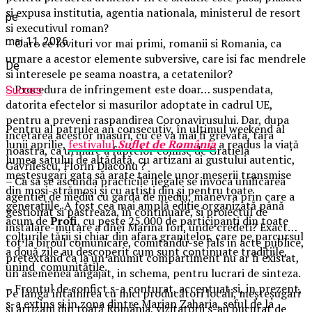
si expusa institutia, agentia nationala, ministerul de resort
pe
si executivul roman?
mai 11, 2026
– Oare ce lovituri vor mai primi, romanii si Romania, ca
urmare a acestor elemente subversive, care isi fac mendrele
De
si interesele pe seama noastra, a cetatenilor?
– Procedura de infringement este doar… suspendata,
Succes
datorita efectelor si masurilor adoptate in cadrul UE,
pentru a preveni raspandirea Coronavirusului. Dar, dupa
Pentru al patrulea an consecutiv, în ultimul weekend al
incetarea acestor masuri, cu ce va mai fi grevata, tara
lunii aprilie,
festivalul
Suflet de România
a readus la viață
noastra, ca urmare a faptelor comise de Gratiela
lumea satului de altădată, cu artizani ai gustului autentic,
Gavrilescu, Florin Diaconu ?
meșteșugari gata să arate tainele unor meserii transmise
– Ca sa se ascunda practicile ilegale se invoca unificarea
din moși-strămoși și cu artiști din și pentru toate
agentiei de mediu cu garda de mediu, manevra prin care a
generațiile. A fost cea mai amplă ediție organizată până
gestionat si pastreaza, in continuare, si proiectul de
acum de
Profi
, cu peste 25.000 de participanți din toate
instalare-mutare a dnei Marina Ion, unde credeti? Exact…
colțurile țării și chiar din afara granițelor, care pe parcursul
tot la biroul comunicare, comitandu-se fals in acte publice,
a două zile au descoperit cum sunt continuate tradițiile,
pretextand ca la un anumit compartiment nu ar fi existat,
unind comunitățile.
un asemenea angajat, in schema, pentru lucrari de sinteza.
– Frontul de confict s-a conturat, accentuat si, in prezent,
Pe lângă întâlnirea cu mici producători locali, meșteșugari
s-a extins si in zona dintre Marian Zaharia, seful de la
și artizani din toată România, vizitatorii s-au bucurat de