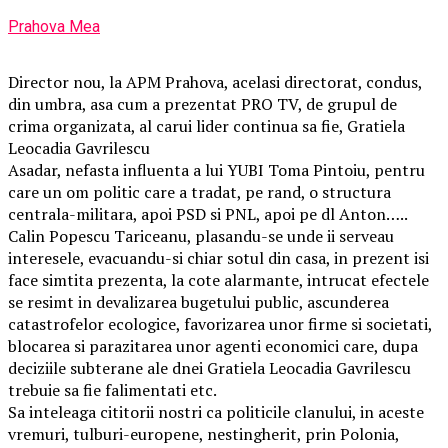
Prahova Mea
Director nou, la APM Prahova, acelasi directorat, condus,
din umbra, asa cum a prezentat PRO TV, de grupul de
crima organizata, al carui lider continua sa fie, Gratiela
Leocadia Gavrilescu
Asadar, nefasta influenta a lui YUBI Toma Pintoiu, pentru
care un om politic care a tradat, pe rand, o structura
centrala-militara, apoi PSD si PNL, apoi pe dl Anton…..
Calin Popescu Tariceanu, plasandu-se unde ii serveau
interesele, evacuandu-si chiar sotul din casa, in prezent isi
face simtita prezenta, la cote alarmante, intrucat efectele
se resimt in devalizarea bugetului public, ascunderea
catastrofelor ecologice, favorizarea unor firme si societati,
blocarea si parazitarea unor agenti economici care, dupa
deciziile subterane ale dnei Gratiela Leocadia Gavrilescu
trebuie sa fie falimentati etc.
Sa inteleaga cititorii nostri ca politicile clanului, in aceste
vremuri, tulburi-europene, nestingherit, prin Polonia,