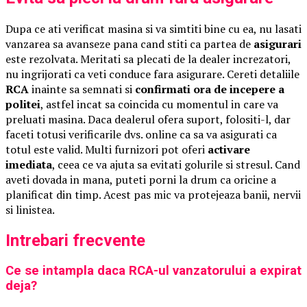
Dupa ce ati verificat masina si va simtiti bine cu ea, nu lasati
vanzarea sa avanseze pana cand stiti ca partea de
asigurari
este rezolvata. Meritati sa plecati de la dealer increzatori,
nu ingrijorati ca veti conduce fara asigurare. Cereti detaliile
RCA
inainte sa semnati si
confirmati ora de incepere a
politei
, astfel incat sa coincida cu momentul in care va
preluati masina. Daca dealerul ofera suport, folositi-l, dar
faceti totusi verificarile dvs. online ca sa va asigurati ca
totul este valid. Multi furnizori pot oferi
activare
imediata
, ceea ce va ajuta sa evitati golurile si stresul. Cand
aveti dovada in mana, puteti porni la drum ca oricine a
planificat din timp. Acest pas mic va protejeaza banii, nervii
si linistea.
Intrebari frecvente
Ce se intampla daca RCA-ul vanzatorului a expirat
deja?