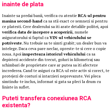
inainte de plata
Inainte sa predai banii, verifica cu atentie
RCA-ul pentru
masina second-hand
ca sa stii exact ce semnezi si pentru
ce platesti. Cere dealerului sa iti arate detaliile politei, apoi
verifica data de incepere a acoperirii
, numele
asiguratorului si faptul ca
VIN-ul vehiculului se
potriveste
. Nu trebuie sa te simti grabit; un dealer bun va
intelege. Daca ceva pare neclar, opreste-te si cere o copie
noua. Apoi
inspecteaza istoricul vehiculului
ca sa
depistezi accidente din trecut, goluri in kilometraj sau
schimbari de proprietate care ar putea sa iti afecteze
increderea. Cand te asiguri ca RCA-ul este activ si corect, te
protejezi de costuri si intarzieri neprevazute. Vei pleca
simtindu-te inclus, informat si gata sa pleci la drum cu
liniste in suflet.
Puteti transfera conexiunea RCA
existenta?