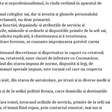
ta si neprofesionalismul, in ciuda vechimii in aparatul de
ul colegilor sai, dar si atentia si glumele personalului
reclamatii, nu doar primariei.
 functiei, depasindu-si atributiile de serviciu si
, misiunile si ordinele si dispozitiile primite de la sefi sai,
icita explicatii, ii chestioneaza si ii terorizeaza.
ilitare brezene, se cunoaste imprejurarea potrivit careia
actionand discretionar si dispretuitor in raport cu cetatenii
sa, cetatentii, unor riscuri de infestare cu Coronavirus.
sind din starea impusa de norme, dispozitii si legi, de
e masuri speciale impuse, este tocmai cel care nu respecta
iesit, din starea de autoizolare, pe strazi si in diverse medii si
i de la sediul politiei Breaza, catre domiciliu si destinatiile
 temei, invocand ordinile de serviciu, primite de la sefii sai
a, el insusi fiind expus, prin contactul enuntat, mai sus si