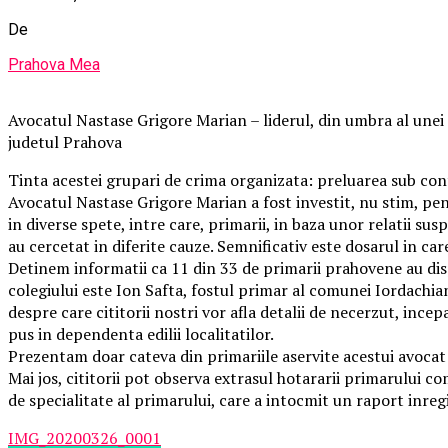
De
Prahova Mea
Avocatul Nastase Grigore Marian – liderul, din umbra al unei 
judetul Prahova
Tinta acestei grupari de crima organizata: preluarea sub con
Avocatul Nastase Grigore Marian a fost investit, nu stim, pent
in diverse spete, intre care, primarii, in baza unor relatii su
au cercetat in diferite cauze. Semnificativ este dosarul in ca
Detinem informatii ca 11 din 33 de primarii prahovene au dispu
colegiului este Ion Safta, fostul primar al comunei Iordachian
despre care cititorii nostri vor afla detalii de necerzut, incep
pus in dependenta edilii localitatilor.
Prezentam doar cateva din primariile aservite acestui avocat
Mai jos, cititorii pot observa extrasul hotararii primarului c
de specialitate al primarului, care a intocmit un raport inregi
IMG_20200326_0001