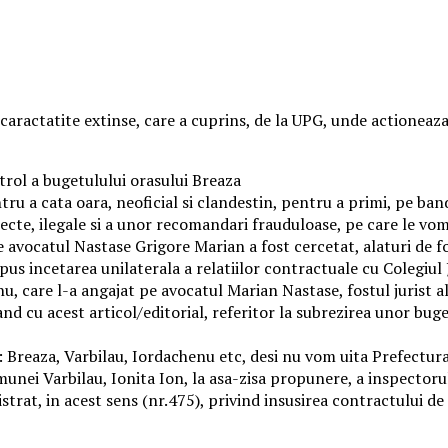
caractatite extinse, care a cuprins, de la UPG, unde actioneaz
trol a bugetulului orasului Breaza
ru a cata oara, neoficial si clandestin, pentru a primi, pe ban
specte, ilegale si a unor recomandari frauduloase, pe care le vom
re avocatul Nastase Grigore Marian a fost cercetat, alaturi de f
s incetarea unilaterala a relatiilor contractuale cu Colegiul Ju
u, care l-a angajat pe avocatul Marian Nastase, fostul jurist a
and cu acest articol/editorial, referitor la subrezirea unor buge
: Breaza, Varbilau, Iordachenu etc, desi nu vom uita Prefectur
omunei Varbilau, Ionita Ion, la asa-zisa propunere, a inspectoru
strat, in acest sens (nr.475), privind insusirea contractului de