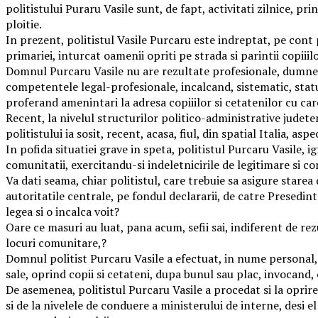
politistului Puraru Vasile sunt, de fapt, activitati zilnice, 
ploitie.
In prezent, politistul Vasile Purcaru este indreptat, pe cont 
primariei, inturcat oamenii opriti pe strada si parintii copiii
Domnul Purcaru Vasile nu are rezultate profesionale, dumnealui c
competentele legal-profesionale, incalcand, sistematic, statutul
proferand amenintari la adresa copiiilor si cetatenilor cu care i
Recent, la nivelul structurilor politico-administrative judeten
politistului ia sosit, recent, acasa, fiul, din spatial Italia, a
In pofida situatiei grave in speta, politistul Purcaru Vasile, i
comunitatii, exercitandu-si indeletnicirile de legitimare si c
Va dati seama, chiar politistul, care trebuie sa asigure starea
autoritatile centrale, pe fondul declararii, de catre Presedin
legea si o incalca voit?
Oare ce masuri au luat, pana acum, sefii sai, indiferent de rezul
locuri comunitare,?
Domnul politist Purcaru Vasile a efectuat, in nume personal, raz
sale, oprind copii si cetateni, dupa bunul sau plac, invocand,
De asemenea, politistul Purcaru Vasile a procedat si la oprir
si de la nivelele de conduere a ministerului de interne, desi el