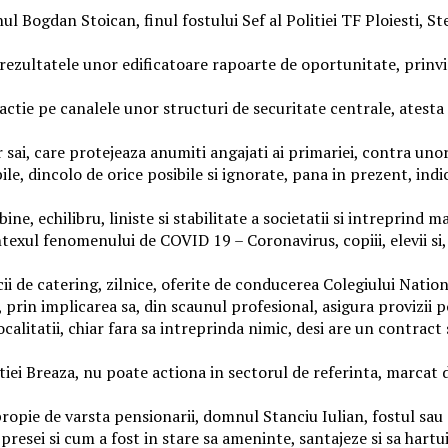
l Bogdan Stoican, finul fostului Sef al Politiei TF Ploiesti, Stel
e rezultatele unor edificatoare rapoarte de oportunitate, prinvi
ctie pe canalele unor structuri de securitate centrale, atesta 
sai, care protejeaza anumiti angajati ai primariei, contra unor 
ile, dincolo de orice posibile si ignorate, pana in prezent, indi
ne, echilibru, liniste si stabilitate a societatii si intreprind 
ontexul fenomenului de COVID 19 – Coronavirus, copiii, elevii si,
cii de catering, zilnice, oferite de conducerea Colegiului Natio
 prin implicarea sa, din scaunul profesional, asigura provizii p
ocalitatii, chiar fara sa intreprinda nimic, desi are un contra
tiei Breaza, nu poate actiona in sectorul de referinta, marcat d
ropie de varsta pensionarii, domnul Stanciu Iulian, fostul sau 
resei si cum a fost in stare sa ameninte, santajeze si sa hartuia