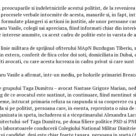
e, preocuparile si indeletnicirile acestui politist, de la revenire
, procesele verbale intocmite de acesta, masurile si, in fapt, in
 formulate plangeri si actiuni in justitie, ale unor persoane ca
aru Vasile, colegii sai apreciaza, fiind informati chiar din inte
 interese anumite, ca acest cadru de politie este in varsta de a
 linie militara de sprijinul ofiterului MApN Buzdugan Tiberiu, 
n extern, conferit de fiica celor doi soti, domiciliata in Dubai
a alti avocati, cu care acesta lucreaza in cadru privat si care su
 Vasile a afirmat, intr-un mediu, pe holurile primariei Breaza,
 grupului Taga Dumitru – avocat Nastase Grigore Marian, nedera
 de ce avocatul este sustinut, in continuare, fiind mentinut si
eme, intrucat primaria refuza sa raspunda si sa coopereze cu pol
da si pe politist, persoana care, in esenta, reprezinta o nisa d
rganizata in speta, includerea si a viceprimarului Alexandra L
hitectului-sef Taga Dumitru, pe doua filiere politice PSD si PN
 in laboratoarele conducerii Colegiului National Militar Dimitrie
candidat, desi este chiar foarte tanara, persoana in speta (A.