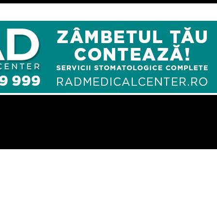
 Câmpina a intrat în „prima linie” a combaterii pandemiei de COVID -