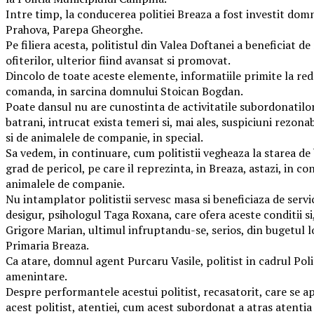
Intre timp, la conducerea politiei Breaza a fost investit domnu
Prahova, Parepa Gheorghe.
Pe filiera acesta, politistul din Valea Doftanei a beneficiat d
ofiterilor, ulterior fiind avansat si promovat.
Dincolo de toate aceste elemente, informatiile primite la reda
comanda, in sarcina domnului Stoican Bogdan.
Poate dansul nu are cunostinta de activitatile subordonatilor 
batrani, intrucat exista temeri si, mai ales, suspiciuni rezonab
si de animalele de companie, in special.
Sa vedem, in continuare, cum politistii vegheaza la starea de bi
grad de pericol, pe care il reprezinta, in Breaza, astazi, in c
animalele de companie.
Nu intamplator politistii servesc masa si beneficiaza de servi
desigur, psihologul Taga Roxana, care ofera aceste conditii si,
Grigore Marian, ultimul infruptandu-se, serios, din bugetul l
Primaria Breaza.
Ca atare, domnul agent Purcaru Vasile, politist in cadrul Poli
amenintare.
Despre performantele acestui politist, recasatorit, care se ap
acest politist, atentiei, cum acest subordonat a atras atentia p