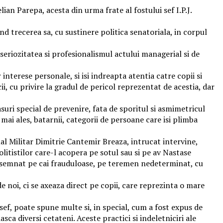
ian Parepa, acesta din urma frate al fostului sef I.P.J.
nd trecerea sa, cu sustinere politica senatoriala, in corpul
seriozitatea si profesionalismul actului managerial si de
interese personale, si isi indreapta atentia catre copii si
cii, cu privire la gradul de pericol reprezentat de acestia, dar
masuri special de prevenire, fata de sporitul si asmimetricul
 mai ales, batarnii, categorii de persoane care isi plimba
nal Militar Dimitrie Cantemir Breaza, intrucat intervine,
olitistilor care-l acopera pe sotul sau si pe av Nastase
ct semnat pe cai frauduloase, pe teremen nedeterminat, cu
e noi, ci se axeaza direct pe copii, care reprezinta o mare
sef, poate spune multe si, in special, cum a fost expus de
sca diversi cetateni. Aceste practici si indeletniciri ale