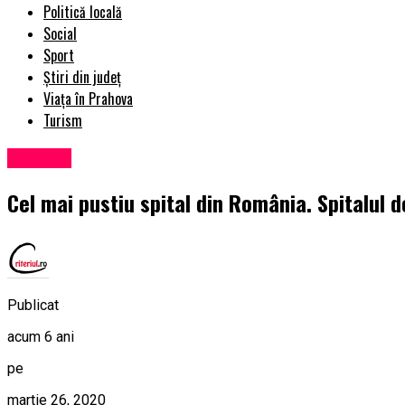
Politică locală
Social
Sport
Știri din județ
Viața în Prahova
Turism
Exclusiv
Cel mai pustiu spital din România. Spitalul 
Publicat
acum 6 ani
pe
martie 26, 2020