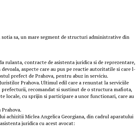
a sotia sa, un mare segment de structuri administrative din
da rulanta, contracte de asistenta juridica si de reprezentare,
 devoala, aspecte care au pus pe reactie autoritatile si care l-
ostul prefect de Prahova, pentru abuz in serviciu.
ristilor Prahova. Ultimul edil care a renuntat la serviciile
l prefecturii, recomandat si sustinut de o structura mafiota,
te locale, cu sprijin si participare a unor functionari, care au
a Prahova.
lui achizitii Miclea Angelica Georgiana, din cadrul aparatului
 asistenta juridica cu acest avocat: