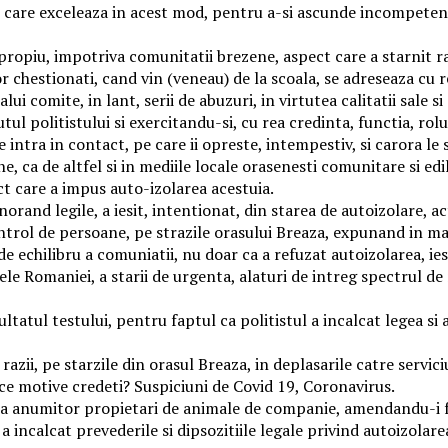
prin care exceleaza in acest mod, pentru a-si ascunde incompeten
propiu, impotriva comunitatii brezene, aspect care a starnit ras
lor chestionati, cand vin (veneau) de la scoala, se adreseaza cu 
omite, in lant, serii de abuzuri, in virtutea calitatii sale si a
 politistului si exercitandu-si, cu rea credinta, functia, rolurile
ntra in contact, pe care ii opreste, intempestiv, si carora le sol
e, ca de altfel si in mediile locale orasenesti comunitare si ed
spect care a impus auto-izolarea acestuia.
gnorand legile, a iesit, intentionat, din starea de autoizolare, 
ontrol de persoane, pe strazile orasului Breaza, expunand in ma
 de echilibru a comuniatii, nu doar ca a refuzat autoizolarea, ie
tele Romaniei, a starii de urgenta, alaturi de intreg spectrul d
tatul testului, pentru faptul ca politistul a incalcat legea si a 
ii, pe starzile din orasul Breaza, in deplasarile catre serviciu s
 ce motive credeti? Suspiciuni de Covid 19, Coronavirus.
ea anumitor propietari de animale de companie, amendandu-i fara
 a incalcat prevederile si dipsozitiile legale privind autoizolare