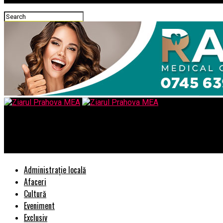
Ziarul Prahova MEA
Cel mai pustiu spital din România. Spitalul de Psihiatrie Voila –
Administrație locală
Afaceri
Cultură
Eveniment
Exclusiv