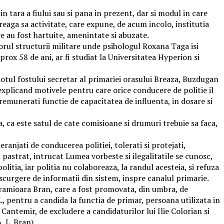
a in tara a fiului sau si pana in prezent, dar si modul in care
treaga sa activitate, care expune, de acum incolo, institutia
re au fost hartuite, amenintate si abuzate.
riorul structurii militare unde psihologul Roxana Taga isi
prox 58 de ani, ar fi studiat la Universitatea Hyperion si
sotul fostului secretar al primariei orasului Breaza, Buzdugan
, explicand motivele pentru care orice conducere de politie il
nt remunerati functie de capacitatea de influenta, in dosare si
 ca este satul de cate comisioane si drumuri trebuie sa faca,
njati de conducerea politiei, tolerati si protejati,
 pastrat, intrucat Lumea vorbeste si ilegalitatile se cunosc,
itia, iar politia nu colaboreaza, la randul acesteia, si refuza
e scurgere de informatii din sistem, inspre canalul primarie.
acramioara Bran, care a fost promovata, din umbra, de
L, pentru a candida la functia de primar, persoana utilizata in
 Cantemir, de excludere a candidaturilor lui Ilie Colorian si
 L. Bran).