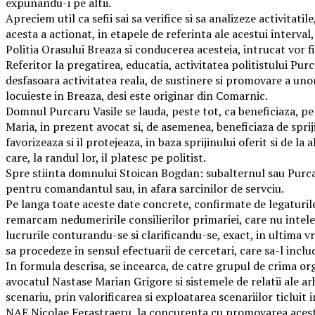
expunandu-i pe altii.
Apreciem util ca sefii sai sa verifice si sa analizeze activitatil
acesta a actionat, in etapele de referinta ale acestui interval
Politia Orasului Breaza si conducerea acesteia, intrucat vor fi
Referitor la pregatirea, educatia, activitatea politistului Purc
desfasoara activitatea reala, de sustinere si promovare a unor
locuieste in Breaza, desi este originar din Comarnic.
Domnul Purcaru Vasile se lauda, peste tot, ca beneficiaza, pe
Maria, in prezent avocat si, de asemenea, beneficiaza de spriji
favorizeaza si il protejeaza, in baza sprijinului oferit si de l
care, la randul lor, il platesc pe politist.
Spre stiinta domnului Stoican Bogdan: subalternul sau Purcaru
pentru comandantul sau, in afara sarcinilor de servciu.
Pe langa toate aceste date concrete, confirmate de legaturile
remarcam nedumeririle consilierilor primariei, care nu inteleg
lucrurile conturandu-se si clarificandu-se, exact, in ultima vr
sa procedeze in sensul efectuarii de cercetari, care sa-l inclu
In formula descrisa, se incearca, de catre grupul de crima o
avocatul Nastase Marian Grigore si sistemele de relatii ale ar
scenariu, prin valorificarea si exploatarea scenariilor ticluit
NAE Nicolae Ferastraeru, la concurenta cu promovarea acestui 