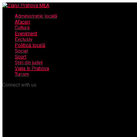
Administrație locală
Afaceri
Cultură
Eveniment
Exclusiv
Politică locală
Social
Sport
Știri din județ
Viața în Prahova
Turism
Connect with us