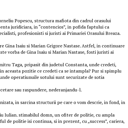
Corneliu Popescu, structura mafiota din cadrul orasului
a juridiciara, in “contencios”, in pofida faptului ca
alisti, profesionisti si juristi ai Primariei Orasului Breaza.
re Gina Isaiu si Marian Grigore Nastase. Astfel, in continuare
Este vorba de Gina Isaiu si Marian Nastase, fosti juristi ai
umitru Taga, pripasit din judetul Constanta, unde credeti,
in aceasta pozitie ce credeti ca se intampla? Pur si spimplu
, unde operatiunuile sotului sunt securizate de sotia
ercetare sau raspundere, nederanjandu-l.
nizata, in sarcina structurii pe care o vom descrie, in fond, in
u Iulian. stimabilul domn, un ofiter de politie, cu ampla
l de politie isi continua, si in prezent, cu „success”, cariera,