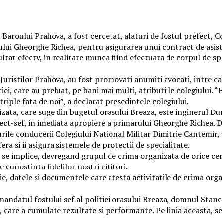
Baroului Prahova, a fost cercetat, alaturi de fostul prefect, 
ui Gheorghe Richea, pentru asigurarea unui contract de asistent
tat efectv, in realitate munca fiind efectuata de corpul de speci
 Juristilor Prahova, au fost promovati anumiti avocati, intre ca
tiei, care au preluat, pe bani mai multi, atributiile colegiului. “
triple fata de noi”, a declarat presedintele colegiului.
nizata, care suge din bugetul orasului Breaza, este inginerul D
itect-sef, in imediata apropiere a primarului Gheorghe Richea. D
rourile conducerii Colegiului National Militar Dimitrie Cantemir
a si ii asigura sistemele de protectii de specialitate.
sa se implice, devregand grupul de crima organizata de orice c
cunostinta fidelilor nostri cititori.
ie, datele si documentele care atesta activitatile de crima orga
andatul fostului sef al politiei orasului Breaza, domnul Stanci
, care a cumulate rezultate si performante. Pe linia aceasta, sefu