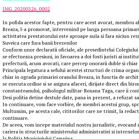
IMG_20200326_0002
In pofida acestor fapte, pentru care acest avocat, membru al 
Breaza, l-a promovat, intervenind pe langa persoana primarul
activitatea prestatorului este aproape nula si fara niciun rezul
Suveica care fura banii brezenilor
Conform unor declaratii oficiale, ale presedintelui Colegiului
se efectueaza presiuni, in favoarea a doi fosti juristi ai institu
prefecturii, acum avocati, care percep onorarii duble si chiar 
Principala legatura a sefului acestei structuri de crima orga
chiar in ograda primariei orasului Breaza, in functia de arch
se executa ordine si se asigura afaceri, dirijate direct din bi
constanteanului, psihologul militar-Roxana Taga, care ii confer
Desi politia detine destule date, pana in prezent, a refuzat 
In continuare, vom face vorbire, de membri acestui grup, spre 
Multumim, pe acesta cale, cititorilor care ne trimit, la redact
continuare.
De aceea, vom incepe materialul nostru jurnalistic, evocand m
cariera in structurile ministerului administratiei si internelor
la Politia Municipiului Campina.