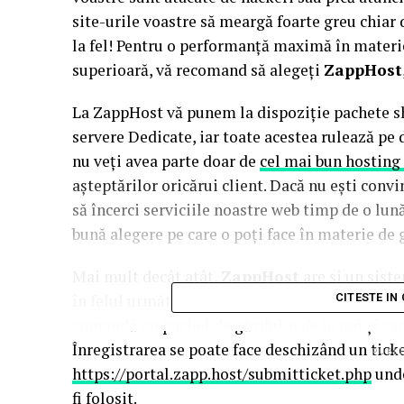
site-urile voastre să meargă foarte greu chiar d
la fel! Pentru o performanţă maximă în materie
superioară, vă recomand să alegeţi
ZappHost
La ZappHost vă punem la dispoziţie pachete sh
servere Dedicate, iar toate acestea rulează p
nu veţi avea parte doar de
cel mai bun hosting
aşteptărilor oricărui client. Dacă nu eşti conv
să încerci serviciile noastre web timp de o lun
bună alegere pe care o poţi face în materie de
Mai mult decât atât,
ZappHost
are şi un sist
în felul următor: Se acordă suma de $35 pentru 
CITESTE IN
comandă un pachet de găzduire de la noi şi ca
Înregistrarea se poate face deschizând un tick
PUBLI
https://portal.zapp.host/submitticket.php
unde
fi folosit.