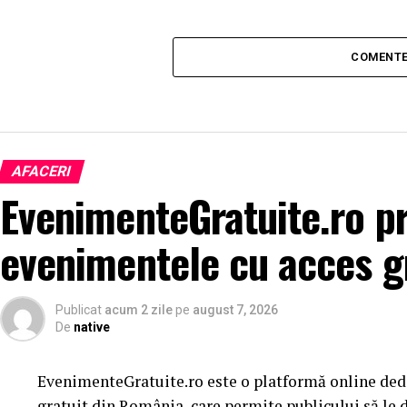
COMENTE
AFACERI
EvenimenteGratuite.ro p
evenimentele cu acces g
Publicat
acum 2 zile
pe
august 7, 2026
De
native
EvenimenteGratuite.ro este o platformă online ded
gratuit din România, care permite publicului să le d