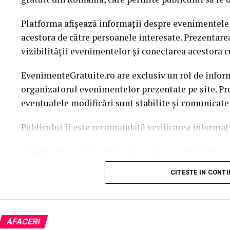
Platforma afișează informații despre evenimentele g
acestora de către persoanele interesate. Prezentare
vizibilității evenimentelor și conectarea acestora c
EvenimenteGratuite.ro are exclusiv un rol de infor
organizatorul evenimentelor prezentate pe site. Pro
eventualele modificări sunt stabilite și comunicate
Publicului îi este recomandată verificarea informați
Organizatorii care doresc să crească vizibilitatea 
solicita o ofertă de promovare din partea echipei 
CITESTE IN CONT
este
salut@evenimentegratuite.ro
.
AFACERI