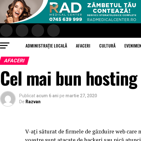
ADMINISTRAȚIE LOCALĂ
AFACERI
CULTURĂ
EVENIME
AFACERI
Cel mai bun hosting
Publicat
acum 6 ani
pe
martie 27, 2020
De
Razvan
V-aţi săturat de firmele de găzduire web care n
voastre sunt atacate de hackeri sau pică atunci 