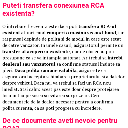
Puteti transfera conexiunea RCA
existenta?
O intrebare frecventa este daca poti
transfera RCA-ul
existent
atunci cand
cumperi o masina second-hand
, iar
raspunsul depinde de polita si de modul in care este setat
de catre vanzator. In unele cazuri, asiguratorul permite un
transfer al acoperirii existente
, dar de obicei nu poti
presupune ca se va intampla automat. Ar trebui sa
intrebi
dealerul sau vanzatorul
sa confirme statusul inainte sa
pleci.
Daca polita ramane valabila
, asigura-te ca
asiguratorul accepta schimbarea proprietarului si a datelor
despre vehicul. Daca nu, va trebui sa faci un RCA nou
imediat. Stai calm: acest pas este doar despre protejarea
locului tau pe sosea si evitarea surprizelor. Cere
documentele de la dealer necesare pentru a confirma
polita curenta, ca sa poti progresa cu incredere.
De ce documente aveti nevoie pentru