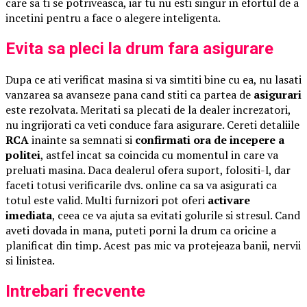
care sa ti se potriveasca, iar tu nu esti singur in efortul de a
incetini pentru a face o alegere inteligenta.
Evita sa pleci la drum fara asigurare
Dupa ce ati verificat masina si va simtiti bine cu ea, nu lasati
vanzarea sa avanseze pana cand stiti ca partea de
asigurari
este rezolvata. Meritati sa plecati de la dealer increzatori,
nu ingrijorati ca veti conduce fara asigurare. Cereti detaliile
RCA
inainte sa semnati si
confirmati ora de incepere a
politei
, astfel incat sa coincida cu momentul in care va
preluati masina. Daca dealerul ofera suport, folositi-l, dar
faceti totusi verificarile dvs. online ca sa va asigurati ca
totul este valid. Multi furnizori pot oferi
activare
imediata
, ceea ce va ajuta sa evitati golurile si stresul. Cand
aveti dovada in mana, puteti porni la drum ca oricine a
planificat din timp. Acest pas mic va protejeaza banii, nervii
si linistea.
Intrebari frecvente