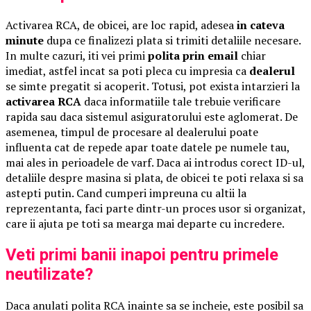
Activarea RCA, de obicei, are loc rapid, adesea
in cateva
minute
dupa ce finalizezi plata si trimiti detaliile necesare.
In multe cazuri, iti vei primi
polita prin email
chiar
imediat, astfel incat sa poti pleca cu impresia ca
dealerul
se simte pregatit si acoperit. Totusi, pot exista intarzieri la
activarea RCA
daca informatiile tale trebuie verificare
rapida sau daca sistemul asiguratorului este aglomerat. De
asemenea, timpul de procesare al dealerului poate
influenta cat de repede apar toate datele pe numele tau,
mai ales in perioadele de varf. Daca ai introdus corect ID-ul,
detaliile despre masina si plata, de obicei te poti relaxa si sa
astepti putin. Cand cumperi impreuna cu altii la
reprezentanta, faci parte dintr-un proces usor si organizat,
care ii ajuta pe toti sa mearga mai departe cu incredere.
Veti primi banii inapoi pentru primele
neutilizate?
Daca anulati polita RCA inainte sa se incheie, este posibil sa