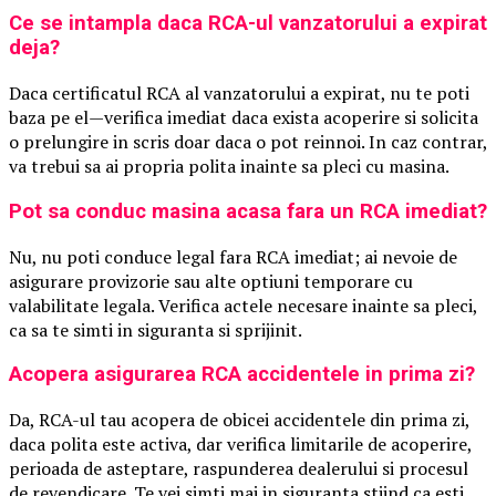
Ce se intampla daca RCA-ul vanzatorului a expirat
deja?
Daca certificatul RCA al vanzatorului a expirat, nu te poti
baza pe el—verifica imediat daca exista acoperire si solicita
o prelungire in scris doar daca o pot reinnoi. In caz contrar,
va trebui sa ai propria polita inainte sa pleci cu masina.
Pot sa conduc masina acasa fara un RCA imediat?
Nu, nu poti conduce legal fara RCA imediat; ai nevoie de
asigurare provizorie sau alte optiuni temporare cu
valabilitate legala. Verifica actele necesare inainte sa pleci,
ca sa te simti in siguranta si sprijinit.
Acopera asigurarea RCA accidentele in prima zi?
Da, RCA-ul tau acopera de obicei accidentele din prima zi,
daca polita este activa, dar verifica limitarile de acoperire,
perioada de asteptare, raspunderea dealerului si procesul
de revendicare. Te vei simti mai in siguranta stiind ca esti