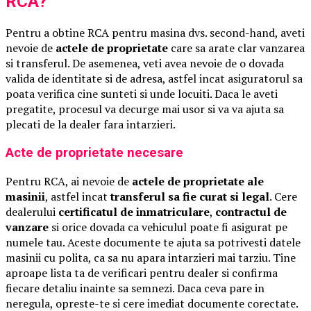
RCA?
Pentru a obtine RCA pentru masina dvs. second-hand, aveti
nevoie de
actele de proprietate
care sa arate clar vanzarea
si transferul. De asemenea, veti avea nevoie de o dovada
valida de identitate si de adresa, astfel incat asiguratorul sa
poata verifica cine sunteti si unde locuiti. Daca le aveti
pregatite, procesul va decurge mai usor si va va ajuta sa
plecati de la dealer fara intarzieri.
Acte de proprietate necesare
Pentru RCA, ai nevoie de
actele de proprietate ale
masinii
, astfel incat
transferul sa fie curat si legal
. Cere
dealerului
certificatul de inmatriculare
,
contractul de
vanzare
si orice dovada ca vehiculul poate fi asigurat pe
numele tau. Aceste documente te ajuta sa potrivesti datele
masinii cu polita, ca sa nu apara intarzieri mai tarziu. Tine
aproape lista ta de verificari pentru dealer si confirma
fiecare detaliu inainte sa semnezi. Daca ceva pare in
neregula, opreste-te si cere imediat documente corectate.