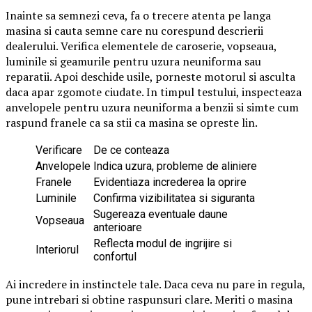
Inainte sa semnezi ceva, fa o trecere atenta pe langa
masina si cauta semne care nu corespund descrierii
dealerului. Verifica elementele de caroserie, vopseaua,
luminile si geamurile pentru uzura neuniforma sau
reparatii. Apoi deschide usile, porneste motorul si asculta
daca apar zgomote ciudate. In timpul testului, inspecteaza
anvelopele pentru uzura neuniforma a benzii si simte cum
raspund franele ca sa stii ca masina se opreste lin.
Verificare
De ce conteaza
Anvelopele
Indica uzura, probleme de aliniere
Franele
Evidentiaza increderea la oprire
Luminile
Confirma vizibilitatea si siguranta
Sugereaza eventuale daune
Vopseaua
anterioare
Reflecta modul de ingrijire si
Interiorul
confortul
Ai incredere in instinctele tale. Daca ceva nu pare in regula,
pune intrebari si obtine raspunsuri clare. Meriti o masina