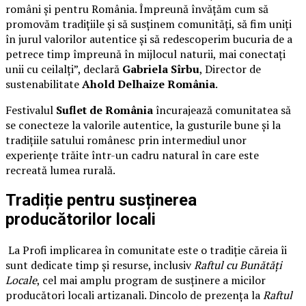
români și pentru România. Împreună învățăm cum să
promovăm tradițiile și să susținem comunități, să fim uniți
în jurul valorilor autentice și să redescoperim bucuria de a
petrece timp împreună în mijlocul naturii, mai conectați
unii cu ceilalți”, declară
Gabriela Sîrbu
, Director de
sustenabilitate
Ahold Delhaize România
.
Festivalul
Suflet de România
încurajează comunitatea să
se conecteze la valorile autentice, la gusturile bune și la
tradițiile satului românesc prin intermediul unor
experiențe trăite într-un cadru natural în care este
recreată lumea rurală.
Tradiție pentru susținerea
producătorilor locali
La Profi implicarea în comunitate este o tradiție căreia îi
sunt dedicate timp și resurse, inclusiv
Raftul cu Bunătăți
Locale
, cel mai amplu program de susținere a micilor
producători locali artizanali. Dincolo de prezența la
Raftul