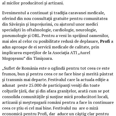
al micilor producători și artizani.
Evenimentul a continuat și tradiția caravanei medicale,
oferind din nou consultații gratuite pentru comunitatea
din Săvârșin și împrejurimi, cu ajutorul unor medici
specialiști în oftalmologie, cardiologie, neurologie,
pneumologie și ORL. Pentru a veni în sprijinul oamenilor,
mai ales al celor cu posibilitate redusă de deplasare,
Profi
a
adus aproape de ei servicii medicale de calitate, prin
implicarea experților de la Asociația ATI „Aurel
Mogoșeanu” din Timișoara.
„Suflet de România este o oglindă pentru tot ceea ce este
frumos, bun și pentru ceea ce ne face bine și merită păstrat
și transmis mai departe. Festivalul care la actuala ediție a
adunat peste 25.000 de participanți veniți din toate
colțurile țării, dar și din afara granițelor, arată cum se pot
consolida comunitățile și susține micii producători locali,
artizanii și meșteșugarii români pentru a face în continuare
ceea ce știu ei cel mai bine. Festivalul nu are o miză
economică pentru Profi, dar aduce un câștig clar pentru