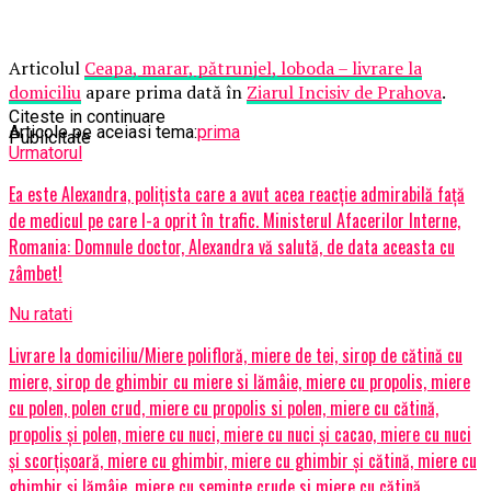
Articolul
Ceapa, marar, pătrunjel, loboda – livrare la
domiciliu
apare prima dată în
Ziarul Incisiv de Prahova
.
Citeste in continuare
Articole pe aceiasi tema:
prima
Publicitate
Urmatorul
Ea este Alexandra, polițista care a avut acea reacție admirabilă față
de medicul pe care l-a oprit în trafic. Ministerul Afacerilor Interne,
Romania: Domnule doctor, Alexandra vă salută, de data aceasta cu
zâmbet!
Nu ratati
Livrare la domiciliu/Miere polifloră, miere de tei, sirop de cătină cu
miere, sirop de ghimbir cu miere si lămâie, miere cu propolis, miere
cu polen, polen crud, miere cu propolis si polen, miere cu cătină,
propolis și polen, miere cu nuci, miere cu nuci și cacao, miere cu nuci
și scorțișoară, miere cu ghimbir, miere cu ghimbir și cătină, miere cu
ghimbir și lămâie, miere cu semințe crude si miere cu cătină