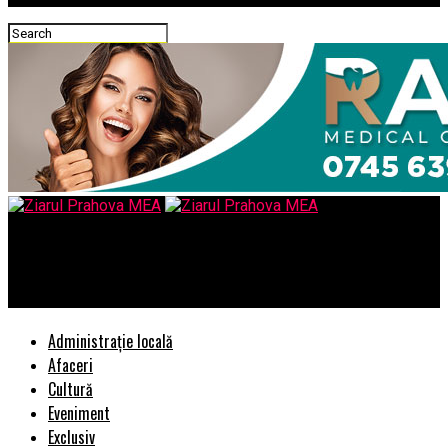
Ziarul Prahova MEA
Ceapa, marar, pătrunjel, loboda – livrare la domiciliu
Administrație locală
Afaceri
Cultură
Eveniment
Exclusiv