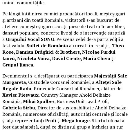
unind comunitățile.
Pe lângă întâlnirea cu mici producători locali, meșteșugari
și artizani din toată România, vizitatorii s-au bucurat de
ateliere cu meșteșugari iscusiți, piese de teatru în aer liber,
dansuri populare, concerte live și de o intervenție surpriză
a
Grupului Vocal SONG
. Pe scena celei de-a patra ediții a
festivalului
Suflet de România
au urcat, între alții,
Theo
Rose, Damian Drăghici & Brothers, Nicolae Furdui
Iancu, Nicoleta Voica, David Ciente, Maria Chivu
și
Grupul Jianca
.
Evenimentul s-a desfășurat cu participarea
Majestății Sale
Margareta
, Custodele Coroanei României, a
Alteței Sale
Regale Radu
, Principele Consort al României, alături de
Xavier Piesvaux
, Country Manager Ahold Delhaize
România,
Mihai Spulber
, Business Unit Lead Profi,
Gabriela Sîrbu
, Director de sustenabilitate Ahold Delhaize
România, numeroase oficialități, autorități centrale și locale
și alți reprezentanți
Profi
și
Mega Image
. Startul oficial a
fost dat sâmbătă, după ce distinsul grup a încheiat un tur