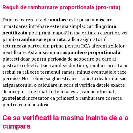
Reguli de rambursare proportionala (pro-rata)
Dupa ce cererea ta de
anulare
este pusa in miscare,
urmatoarea intrebare este una simpla: cat din
prima
neutilizata
poti primi inapoi? In majoritatea cazurilor, vei
primi o
rambursare pro rata
, adica asiguratorul
returneaza partea din prima pentru RCA aferenta zilelor
neutilizate. Asta inseamna
raspundere proportionala
:
platesti doar pentru perioada de acoperire pe care ai
pastrat-o efectiv. Daca anulezi din timp, rambursarea ta ar
trebui sa reflecte termenul ramas, minus eventualele taxe
permise. Nu trebuie sa ghicesti aici—solicita dealerului sau
asiguratorului o calculare in scris si verifica datele exacte
de inceput si de final. In felul acesta, ramai informat,
protejat
si increzator ca primesti o rambursare corecta
pentru ce nu ai folosit.
Ce sa verificati la masina inainte de a o
cumpara