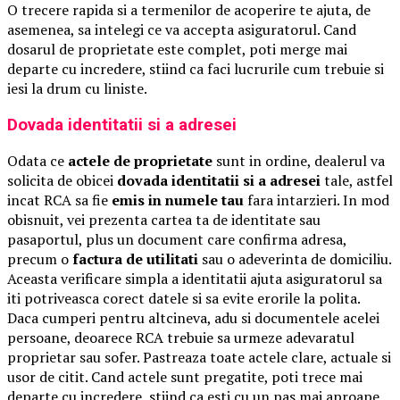
O trecere rapida si a termenilor de acoperire te ajuta, de
asemenea, sa intelegi ce va accepta asiguratorul. Cand
dosarul de proprietate este complet, poti merge mai
departe cu incredere, stiind ca faci lucrurile cum trebuie si
iesi la drum cu liniste.
Dovada identitatii si a adresei
Odata ce
actele de proprietate
sunt in ordine, dealerul va
solicita de obicei
dovada identitatii si a adresei
tale, astfel
incat RCA sa fie
emis in numele tau
fara intarzieri. In mod
obisnuit, vei prezenta cartea ta de identitate sau
pasaportul, plus un document care confirma adresa,
precum o
factura de utilitati
sau o adeverinta de domiciliu.
Aceasta verificare simpla a identitatii ajuta asiguratorul sa
iti potriveasca corect datele si sa evite erorile la polita.
Daca cumperi pentru altcineva, adu si documentele acelei
persoane, deoarece RCA trebuie sa urmeze adevaratul
proprietar sau sofer. Pastreaza toate actele clare, actuale si
usor de citit. Cand actele sunt pregatite, poti trece mai
departe cu incredere, stiind ca esti cu un pas mai aproape