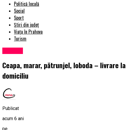
Politică locală
Social
Sport
Știri din județ
Viața în Prahova
Turism
Exclusiv
Ceapa, marar, pătrunjel, loboda – livrare la
domiciliu
Publicat
acum 6 ani
pe