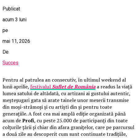
Publicat
acum 3 luni
pe
mai 11, 2026
De
Succes
Pentru al patrulea an consecutiv, în ultimul weekend al
lunii aprilie,
festivalul
Suflet de România
a readus la viață
lumea satului de altădată, cu artizani ai gustului autentic,
meșteșugari gata să arate tainele unor meserii transmise
din moși-strămoși și cu artiști din și pentru toate
generațiile. A fost cea mai amplă ediție organizată până
acum de
Profi
, cu peste 25.000 de participanți din toate
colțurile țării și chiar din afara granițelor, care pe parcursul
a două zile au descoperit cum sunt continuate tradițiile,