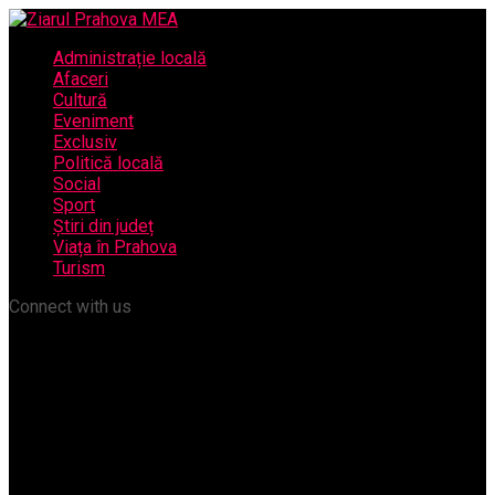
Administrație locală
Afaceri
Cultură
Eveniment
Exclusiv
Politică locală
Social
Sport
Știri din județ
Viața în Prahova
Turism
Connect with us