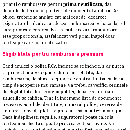
primiti o rambursare pentru
prima neutilizata
, dar
depinde de termenii politei si de momentul anularii. De
obicei, trebuie sa anulati cat mai repede, deoarece
asiguratorul calculeaza adesea rambursarea pe baza datei la
care primeste cererea dvs. In multe cazuri, rambursarea
este proportionala, astfel incat veti primi inapoi doar
partea pe care nu ati utilizat-o.
Eligibilitate pentru rambursare premium
Cand anulezi o polita RCA inainte sa se incheie, s-ar putea
sa primesti inapoi o parte din prima platita, dar
rambursarea, de obicei, depinde de contractul tau si de cat
timp de acoperire mai ramane. Va trebui sa verifici cerintele
de eligibilitate din termenii politei, deoarece nu toate
situatiile se califica. Tine la indemana lista de documente
necesare: actul de identitate, numarul politei, cererea de
anulare si dovada platii te pot ajuta sa inaintezi mai rapid.
Daca indeplinesti regulile, asiguratorul poate calcula
partea neutilizata si poate procesa ce ti se cuvine. Nu
trebuie sa te simti pierdut aici; multi soferi trec prin asta si