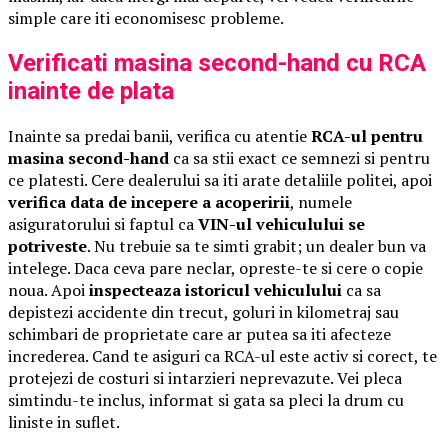
simple care iti economisesc probleme.
Verificati masina second-hand cu RCA
inainte de plata
Inainte sa predai banii, verifica cu atentie
RCA-ul pentru
masina second-hand
ca sa stii exact ce semnezi si pentru
ce platesti. Cere dealerului sa iti arate detaliile politei, apoi
verifica data de incepere a acoperirii
, numele
asiguratorului si faptul ca
VIN-ul vehiculului se
potriveste
. Nu trebuie sa te simti grabit; un dealer bun va
intelege. Daca ceva pare neclar, opreste-te si cere o copie
noua. Apoi
inspecteaza istoricul vehiculului
ca sa
depistezi accidente din trecut, goluri in kilometraj sau
schimbari de proprietate care ar putea sa iti afecteze
increderea. Cand te asiguri ca RCA-ul este activ si corect, te
protejezi de costuri si intarzieri neprevazute. Vei pleca
simtindu-te inclus, informat si gata sa pleci la drum cu
liniste in suflet.