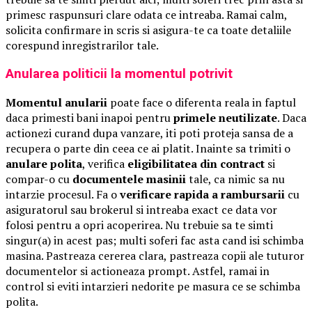
primesc raspunsuri clare odata ce intreaba. Ramai calm,
solicita confirmare in scris si asigura-te ca toate detaliile
corespund inregistrarilor tale.
Anularea politicii la momentul potrivit
Momentul anularii
poate face o diferenta reala in faptul
daca primesti bani inapoi pentru
primele neutilizate
. Daca
actionezi curand dupa vanzare, iti poti proteja sansa de a
recupera o parte din ceea ce ai platit. Inainte sa trimiti o
anulare polita
, verifica
eligibilitatea din contract
si
compar-o cu
documentele masinii
tale, ca nimic sa nu
intarzie procesul. Fa o
verificare rapida a rambursarii
cu
asiguratorul sau brokerul si intreaba exact ce data vor
folosi pentru a opri acoperirea. Nu trebuie sa te simti
singur(a) in acest pas; multi soferi fac asta cand isi schimba
masina. Pastreaza cererea clara, pastreaza copii ale tuturor
documentelor si actioneaza prompt. Astfel, ramai in
control si eviti intarzieri nedorite pe masura ce se schimba
polita.