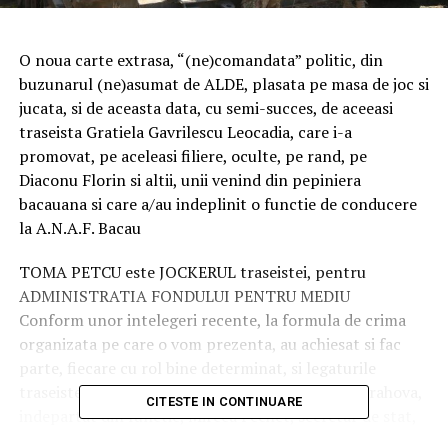
O noua carte extrasa, “(ne)comandata” politic, din
buzunarul (ne)asumat de ALDE, plasata pe masa de joc si
jucata, si de aceasta data, cu semi-succes, de aceeasi
traseista Gratiela Gavrilescu Leocadia, care i-a
promovat, pe aceleasi filiere, oculte, pe rand, pe
Diaconu Florin si altii, unii venind din pepiniera
bacauana si care a/au indeplinit o functie de conducere
la A.N.A.F. Bacau
TOMA PETCU este JOCKERUL traseistei, pentru
ADMINISTRATIA FONDULUI PENTRU MEDIU
Conform unor intelegeri recente, la formula de crima
organizata pe care o vom prezenta, au achiesat si fac
parte, fiecare cu rol bine determinat, si legaturile
traseistei: Florin Diaconu, fostul director APM Prahova,
CITESTE IN CONTINUARE
indepartat din functie, Mircea Fechet, secretar de stat,
protejat, de asemenea, si celebrul, de acum, Teodor