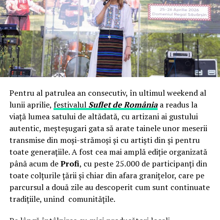
Este vorba de o actiune oculta, pregatita cu decoruri
colorate, in laboratoarele institutiei care inca o mai
tolereaza pe traseista Gavrilescu Gratiela Leocadia, prin
care, acest personaj ar trebui sa ajunga, in cateva zile, in
pozitia de sef al AFM Ploiesti.
In acest mod se perpetueaza strategiile ALDE si pentru
cazul Toma Petcu, actiune aflata in directa si stricta
competenta a Gratielei Gavrilescu, care trebuie sa-l
Pentru al patrulea an consecutiv, în ultimul weekend al
promoveze la conducerea AFM.
lunii aprilie,
festivalul
Suflet de România
a readus la
Interesanta va fi initierea si declansarea actiunii
viață lumea satului de altădată, cu artizani ai gustului
traseistei Gavrilescu Gratiela Leocadia de promovare a
autentic, meșteșugari gata să arate tainele unor meserii
acestui giurgiuvean, Toma Petcu care, desigur, va
transmise din moși-strămoși și cu artiști din și pentru
beneficia si de o alta reactie, pe masura, a altora, care
toate generațiile. A fost cea mai amplă ediție organizată
abia asteapta sa riposteze, zic, altii, destul de ferm si
până acum de
Profi
, cu peste 25.000 de participanți din
autoritar, avand in vedere agenda din SUA, efectuata in
toate colțurile țării și chiar din afara granițelor, care pe
aceste zile, exact, unde credeti, la Washington D.C. De
parcursul a două zile au descoperit cum sunt continuate
catre cine, oare? Si in cadrul careia va fi abordata si
tradițiile, unind comunitățile.
activitatea traseistei si a echipei sale, inceputa de pe
vremea mandatului de viceprimar, formula in care a fost