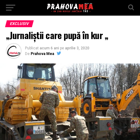
EXCLUSIV
„Jurnaliştii care pupă în kur „
Publicat
acum 6 ani
pe
aprilie 3, 2020
De
Prahova Mea