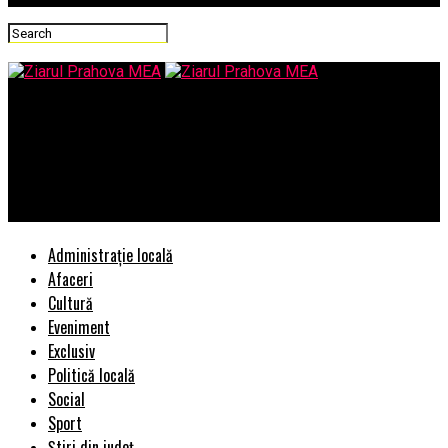
Ziarul Prahova MEA
Ministerul Afacerilor Interne a semnat un acord cu Patriarhia
Română pentru a-i sprijini pe preoți să împartă paștile și lumina
de înviere.
Administrație locală
Afaceri
Cultură
Eveniment
Exclusiv
Politică locală
Social
Sport
Știri din județ