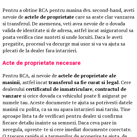
Pentru a obtine RCA pentru masina dvs. second-hand, aveti
nevoie de
actele de proprietate
care sa arate clar vanzarea
si transferul. De asemenea, veti avea nevoie de o dovada
valida de identitate si de adresa, astfel incat asiguratorul sa
poata verifica cine sunteti si unde locuiti. Daca le aveti
pregatite, procesul va decurge mai usor si va va ajuta sa
plecati de la dealer fara intarzieri.
Acte de proprietate necesare
Pentru RCA, ai nevoie de
actele de proprietate ale
masinii
, astfel incat
transferul sa fie curat si legal
. Cere
dealerului
certificatul de inmatriculare
,
contractul de
vanzare
si orice dovada ca vehiculul poate fi asigurat pe
numele tau. Aceste documente te ajuta sa potrivesti datele
masinii cu polita, ca sa nu apara intarzieri mai tarziu. Tine
aproape lista ta de verificari pentru dealer si confirma
fiecare detaliu inainte sa semnezi. Daca ceva pare in
neregula, opreste-te si cere imediat documente corectate.
O trecere rapida si a termenilor de acoperire te ajuta, de