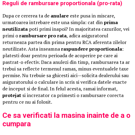
Reguli de rambursare proportionala (pro-rata)
Dupa ce cererea ta de
anulare
este pusa in miscare,
urmatoarea intrebare este una simpla: cat din
prima
neutilizata
poti primi inapoi? In majoritatea cazurilor, vei
primi o
rambursare pro rata
, adica asiguratorul
returneaza partea din prima pentru RCA aferenta zilelor
neutilizate. Asta inseamna
raspundere proportionala
:
platesti doar pentru perioada de acoperire pe care ai
pastrat-o efectiv. Daca anulezi din timp, rambursarea ta ar
trebui sa reflecte termenul ramas, minus eventualele taxe
permise. Nu trebuie sa ghicesti aici—solicita dealerului sau
asiguratorului o calculare in scris si verifica datele exacte
de inceput si de final. In felul acesta, ramai informat,
protejat
si increzator ca primesti o rambursare corecta
pentru ce nu ai folosit.
Ce sa verificati la masina inainte de a o
cumpara