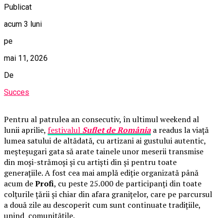
Publicat
acum 3 luni
pe
mai 11, 2026
De
Succes
Pentru al patrulea an consecutiv, în ultimul weekend al
lunii aprilie,
festivalul
Suflet de România
a readus la viață
lumea satului de altădată, cu artizani ai gustului autentic,
meșteșugari gata să arate tainele unor meserii transmise
din moși-strămoși și cu artiști din și pentru toate
generațiile. A fost cea mai amplă ediție organizată până
acum de
Profi
, cu peste 25.000 de participanți din toate
colțurile țării și chiar din afara granițelor, care pe parcursul
a două zile au descoperit cum sunt continuate tradițiile,
unind comunitățile.