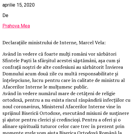
aprilie 15, 2020
De
Prahova Mea
Declarațiile ministrului de Interne, Marcel Vela:
Având în vedere că foarte mulți români vor sărbători
Sfintele Paști la sfârșitul acestei săptămâni, așa cum și
confrații noștri de alte confesiuni au sărbătorit Învierea
Domnului acum două zile cu multă responsabilitate și
înțelepciune, lucru pentru care în calitate de ministru al
Afacerilor Interne le mulțumesc public.
Având în vedere numărul mare de cetățeni de religie
ortodoxă, pentru a nu exista riscul răspândirii infecțiilor cu
noul coronavirus, Ministerul Afacerilor Interne vine în
sprijinul Bisericii Ortodoxe, executând misiuni de susținere
și ajutor pentru clerici și credincioși. Pentru a oferi și o
alinare spirituală tuturor celor care trec în prezent prin
momente grele vom ajuta Biserica Ortodoxă Română la