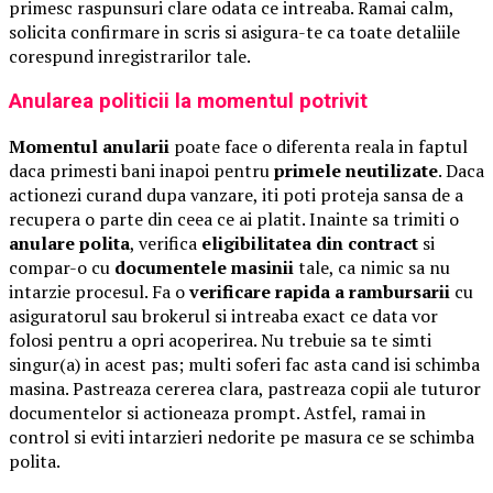
primesc raspunsuri clare odata ce intreaba. Ramai calm,
solicita confirmare in scris si asigura-te ca toate detaliile
corespund inregistrarilor tale.
Anularea politicii la momentul potrivit
Momentul anularii
poate face o diferenta reala in faptul
daca primesti bani inapoi pentru
primele neutilizate
. Daca
actionezi curand dupa vanzare, iti poti proteja sansa de a
recupera o parte din ceea ce ai platit. Inainte sa trimiti o
anulare polita
, verifica
eligibilitatea din contract
si
compar-o cu
documentele masinii
tale, ca nimic sa nu
intarzie procesul. Fa o
verificare rapida a rambursarii
cu
asiguratorul sau brokerul si intreaba exact ce data vor
folosi pentru a opri acoperirea. Nu trebuie sa te simti
singur(a) in acest pas; multi soferi fac asta cand isi schimba
masina. Pastreaza cererea clara, pastreaza copii ale tuturor
documentelor si actioneaza prompt. Astfel, ramai in
control si eviti intarzieri nedorite pe masura ce se schimba
polita.