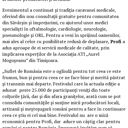
Evenimentul a continuat și tradiția caravanei medicale,
oferind din nou consultații gratuite pentru comunitatea
din Săvârșin și împrejurimi, cu ajutorul unor medici
specialiști în oftalmologie, cardiologie, neurologie,
pneumologie și ORL. Pentru a veni în sprijinul oamenilor,
mai ales al celor cu posibilitate redusă de deplasare,
Profi
a
adus aproape de ei servicii medicale de calitate, prin
implicarea experților de la Asociația ATI „Aurel
Mogoșeanu” din Timișoara.
„Suflet de România este o oglindă pentru tot ceea ce este
frumos, bun și pentru ceea ce ne face bine și merită păstrat
și transmis mai departe. Festivalul care la actuala ediție a
adunat peste 25.000 de participanți veniți din toate
colțurile țării, dar și din afara granițelor, arată cum se pot
consolida comunitățile și susține micii producători locali,
artizanii și meșteșugarii români pentru a face în continuare
ceea ce știu ei cel mai bine. Festivalul nu are o miză
economică pentru Profi, dar aduce un câștig clar pentru
români și pentru România. Împreună învățăm cum să