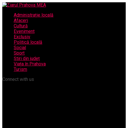
Administrație locală
Afaceri
Cultură
Eveniment
Exclusiv
Politică locală
Social
Sport
Știri din județ
Viața în Prahova
Turism
Connect with us