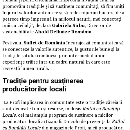
promovăm tradițiile și să susținem comunități, să fim uniți
în jurul valorilor autentice și să redescoperim bucuria de a
petrece timp împreună în mijlocul naturii, mai conectați
unii cu ceilalți”, declară
Gabriela Sîrbu
, Director de
sustenabilitate
Ahold Delhaize România
.
Festivalul
Suflet de România
încurajează comunitatea să
se conecteze la valorile autentice, la gusturile bune și la
tradițiile satului românesc prin intermediul unor
experiențe trăite într-un cadru natural în care este
recreată lumea rurală.
Tradiție pentru susținerea
producătorilor locali
La Profi implicarea în comunitate este o tradiție căreia îi
sunt dedicate timp și resurse, inclusiv
Raftul cu Bunătăți
Locale
, cel mai amplu program de susținere a micilor
producători locali artizanali. Dincolo de prezența la
Raftul
cu Bunătăți Locale
din magazinele Profi, micii producători