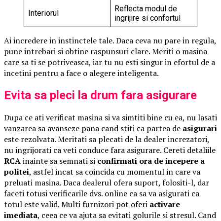
Reflecta modul de
Interiorul
ingrijire si confortul
Ai incredere in instinctele tale. Daca ceva nu pare in regula,
pune intrebari si obtine raspunsuri clare. Meriti o masina
care sa ti se potriveasca, iar tu nu esti singur in efortul de a
incetini pentru a face o alegere inteligenta.
Evita sa pleci la drum fara asigurare
Dupa ce ati verificat masina si va simtiti bine cu ea, nu lasati
vanzarea sa avanseze pana cand stiti ca partea de
asigurari
este rezolvata. Meritati sa plecati de la dealer increzatori,
nu ingrijorati ca veti conduce fara asigurare. Cereti detaliile
RCA
inainte sa semnati si
confirmati ora de incepere a
politei
, astfel incat sa coincida cu momentul in care va
preluati masina. Daca dealerul ofera suport, folositi-l, dar
faceti totusi verificarile dvs. online ca sa va asigurati ca
totul este valid. Multi furnizori pot oferi
activare
imediata
, ceea ce va ajuta sa evitati golurile si stresul. Cand