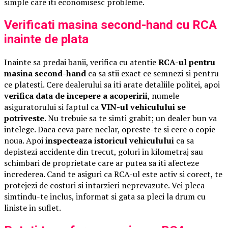
simple care iti economisesc probleme.
Verificati masina second-hand cu RCA
inainte de plata
Inainte sa predai banii, verifica cu atentie
RCA-ul pentru
masina second-hand
ca sa stii exact ce semnezi si pentru
ce platesti. Cere dealerului sa iti arate detaliile politei, apoi
verifica data de incepere a acoperirii
, numele
asiguratorului si faptul ca
VIN-ul vehiculului se
potriveste
. Nu trebuie sa te simti grabit; un dealer bun va
intelege. Daca ceva pare neclar, opreste-te si cere o copie
noua. Apoi
inspecteaza istoricul vehiculului
ca sa
depistezi accidente din trecut, goluri in kilometraj sau
schimbari de proprietate care ar putea sa iti afecteze
increderea. Cand te asiguri ca RCA-ul este activ si corect, te
protejezi de costuri si intarzieri neprevazute. Vei pleca
simtindu-te inclus, informat si gata sa pleci la drum cu
liniste in suflet.