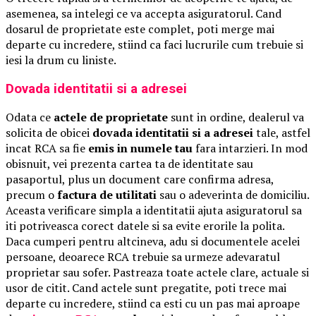
asemenea, sa intelegi ce va accepta asiguratorul. Cand
dosarul de proprietate este complet, poti merge mai
departe cu incredere, stiind ca faci lucrurile cum trebuie si
iesi la drum cu liniste.
Dovada identitatii si a adresei
Odata ce
actele de proprietate
sunt in ordine, dealerul va
solicita de obicei
dovada identitatii si a adresei
tale, astfel
incat RCA sa fie
emis in numele tau
fara intarzieri. In mod
obisnuit, vei prezenta cartea ta de identitate sau
pasaportul, plus un document care confirma adresa,
precum o
factura de utilitati
sau o adeverinta de domiciliu.
Aceasta verificare simpla a identitatii ajuta asiguratorul sa
iti potriveasca corect datele si sa evite erorile la polita.
Daca cumperi pentru altcineva, adu si documentele acelei
persoane, deoarece RCA trebuie sa urmeze adevaratul
proprietar sau sofer. Pastreaza toate actele clare, actuale si
usor de citit. Cand actele sunt pregatite, poti trece mai
departe cu incredere, stiind ca esti cu un pas mai aproape