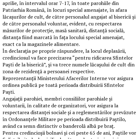
aprilie, în intervalul orar 7-17, în toate parohiile din
Patriarhia Română, în locuri special amenajate, în afara
lăcașurilor de cult, de către personalul angajat al bisericii și
de către personalul voluntar, evident, cu respectarea
măsurilor de protecție, masă sanitară, distanță socială,
distanța fiind marcată în fața locului special amenajat,
exact ca la magazinele alimentare.
În declarația pe proprie răspundere, la locul deplasării,
credinciosul va face precizarea “pentru ridicarea Sfintelor
Paști de la biserică”, și va trece numele lăcașului de cult din
zona de rezidență a persoanei respective.
Reprezentanții Ministerului Afacerilor Interne vor asigura
ordinea publică pe toată perioada distribuirii Sfintelor
Paști.
Angajații parohiei, membri consiliilor parohiale și
voluntarii, în calitate de organizatori, vor asigura la
respectarea distanței sociale și a reglementărilor prevăzute
în Ordonanțele Militare pe perioada distribuirii Paștilo,
având ca semn distinctiv o banderolă albă pe braț.
Pentru credincioșii bolnavi și cei peste 65 de ani, Paștile vor