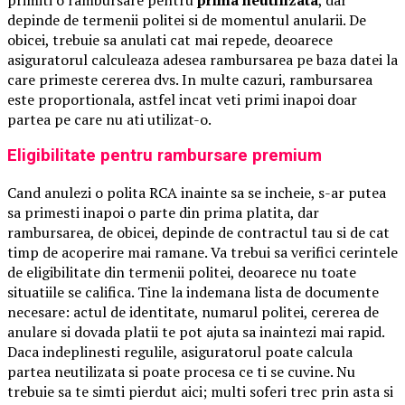
depinde de termenii politei si de momentul anularii. De
obicei, trebuie sa anulati cat mai repede, deoarece
asiguratorul calculeaza adesea rambursarea pe baza datei la
care primeste cererea dvs. In multe cazuri, rambursarea
este proportionala, astfel incat veti primi inapoi doar
partea pe care nu ati utilizat-o.
Eligibilitate pentru rambursare premium
Cand anulezi o polita RCA inainte sa se incheie, s-ar putea
sa primesti inapoi o parte din prima platita, dar
rambursarea, de obicei, depinde de contractul tau si de cat
timp de acoperire mai ramane. Va trebui sa verifici cerintele
de eligibilitate din termenii politei, deoarece nu toate
situatiile se califica. Tine la indemana lista de documente
necesare: actul de identitate, numarul politei, cererea de
anulare si dovada platii te pot ajuta sa inaintezi mai rapid.
Daca indeplinesti regulile, asiguratorul poate calcula
partea neutilizata si poate procesa ce ti se cuvine. Nu
trebuie sa te simti pierdut aici; multi soferi trec prin asta si