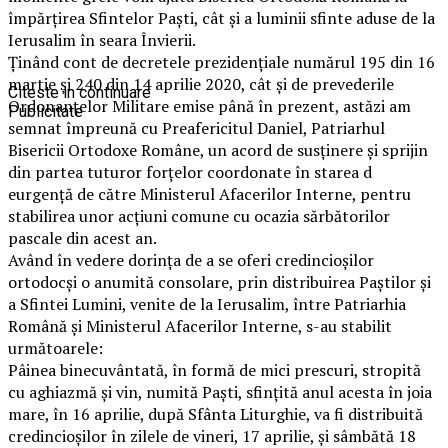
împărțirea Sfintelor Paști, cât și a luminii sfinte aduse de la
Ierusalim în seara Învierii.
Ținând cont de decretele prezidențiale numărul 195 din 16
martie și 240 din 14 aprilie 2020, cât și de prevederile
Citeste in continuare
Ordonanțelor Militare emise până în prezent, astăzi am
Publicitate
semnat împreună cu Preafericitul Daniel, Patriarhul
Bisericii Ortodoxe Române, un acord de susținere și sprijin
din partea tuturor forțelor coordonate în starea d
eurgență de către Ministerul Afacerilor Interne, pentru
stabilirea unor acțiuni comune cu ocazia sărbătorilor
pascale din acest an.
Având în vedere dorința de a se oferi credincioșilor
ortodocși o anumită consolare, prin distribuirea Paștilor și
a Sfintei Lumini, venite de la Ierusalim, între Patriarhia
Română și Ministerul Afacerilor Interne, s-au stabilit
următoarele:​
Pâinea binecuvântată, în formă de mici prescuri, stropită
cu aghiazmă și vin, numită Paști, sfințită anul acesta în joia
mare, în 16 aprilie, după Sfânta Liturghie, va fi distribuită
credincioșilor în zilele de vineri, 17 aprilie, și sâmbătă 18