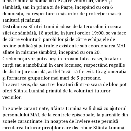
fi distribuite la domiciliu de către voluntari, vineri și
sâmbătă, sau în prima zi de Paște, începând cu ora 6
dimineața, cu respectarea măsurilor de protecție: mască
sanitară și mănuși.
Distribuirea Sfintei Lumini aduse de la Ierusalim în seara
zilei de sâmbătă, 18 aprilie, în jurul orelor 19:00, se va face
de către voluntarii parohiilor și de către echipajele de
ordine publică și patrulele existente sub coordonarea MAI,
aflate în misiune sâmbătă, începând cu ora 20.
Credincioșii vor putea ieși în proximitatea casei, în afara
curții sau a imobilului în care locuiesc, respectând regulile
de distanțare socială, astfel încât să fie evitată aglomerația
și formarea grupurilor mai mari de 3 persoane.
În acest sens, doi sau trei locatari dintr-o scară de bloc pot
oferi Sfânta Lumină primită de la voluntari tuturor
vecinilor.
În zonele carantinate, Sfânta Lumină va fi dusă cu ajutorul
personalului MAI, de la centrele episcopale, la parohiile din
zonele carantinate. În noaptea de Înviere este permisă
circularea tuturor preoților care distribuie Sfânta Lumină