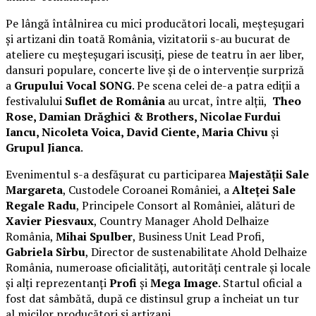
Pe lângă întâlnirea cu mici producători locali, meșteșugari
și artizani din toată România, vizitatorii s-au bucurat de
ateliere cu meșteșugari iscusiți, piese de teatru în aer liber,
dansuri populare, concerte live și de o intervenție surpriză
a
Grupului Vocal SONG
. Pe scena celei de-a patra ediții a
festivalului
Suflet de România
au urcat, între alții,
Theo
Rose, Damian Drăghici & Brothers, Nicolae Furdui
Iancu, Nicoleta Voica, David Ciente, Maria Chivu
și
Grupul Jianca
.
Evenimentul s-a desfășurat cu participarea
Majestății Sale
Margareta
, Custodele Coroanei României, a
Alteței Sale
Regale Radu
, Principele Consort al României, alături de
Xavier Piesvaux
, Country Manager Ahold Delhaize
România,
Mihai Spulber
, Business Unit Lead Profi,
Gabriela Sîrbu
, Director de sustenabilitate Ahold Delhaize
România, numeroase oficialități, autorități centrale și locale
și alți reprezentanți
Profi
și
Mega Image
. Startul oficial a
fost dat sâmbătă, după ce distinsul grup a încheiat un tur
al micilor producători și artizani.