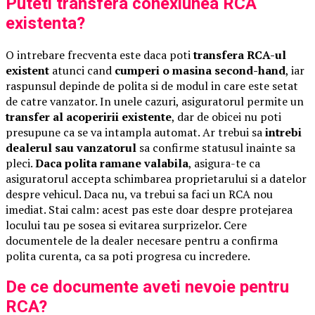
Puteti transfera conexiunea RCA
existenta?
O intrebare frecventa este daca poti
transfera RCA-ul
existent
atunci cand
cumperi o masina second-hand
, iar
raspunsul depinde de polita si de modul in care este setat
de catre vanzator. In unele cazuri, asiguratorul permite un
transfer al acoperirii existente
, dar de obicei nu poti
presupune ca se va intampla automat. Ar trebui sa
intrebi
dealerul sau vanzatorul
sa confirme statusul inainte sa
pleci.
Daca polita ramane valabila
, asigura-te ca
asiguratorul accepta schimbarea proprietarului si a datelor
despre vehicul. Daca nu, va trebui sa faci un RCA nou
imediat. Stai calm: acest pas este doar despre protejarea
locului tau pe sosea si evitarea surprizelor. Cere
documentele de la dealer necesare pentru a confirma
polita curenta, ca sa poti progresa cu incredere.
De ce documente aveti nevoie pentru
RCA?