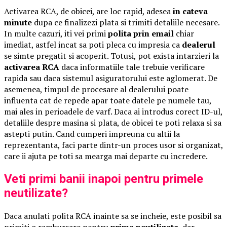
Activarea RCA, de obicei, are loc rapid, adesea
in cateva
minute
dupa ce finalizezi plata si trimiti detaliile necesare.
In multe cazuri, iti vei primi
polita prin email
chiar
imediat, astfel incat sa poti pleca cu impresia ca
dealerul
se simte pregatit si acoperit. Totusi, pot exista intarzieri la
activarea RCA
daca informatiile tale trebuie verificare
rapida sau daca sistemul asiguratorului este aglomerat. De
asemenea, timpul de procesare al dealerului poate
influenta cat de repede apar toate datele pe numele tau,
mai ales in perioadele de varf. Daca ai introdus corect ID-ul,
detaliile despre masina si plata, de obicei te poti relaxa si sa
astepti putin. Cand cumperi impreuna cu altii la
reprezentanta, faci parte dintr-un proces usor si organizat,
care ii ajuta pe toti sa mearga mai departe cu incredere.
Veti primi banii inapoi pentru primele
neutilizate?
Daca anulati polita RCA inainte sa se incheie, este posibil sa
primiti o rambursare pentru
prima neutilizata
, dar