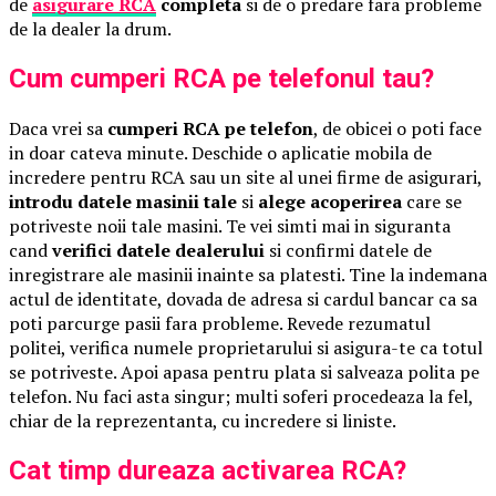
de
asigurare RCA
completa
si de o predare fara probleme
de la dealer la drum.
Cum cumperi RCA pe telefonul tau?
Daca vrei sa
cumperi RCA pe telefon
, de obicei o poti face
in doar cateva minute. Deschide o aplicatie mobila de
incredere pentru RCA sau un site al unei firme de asigurari,
introdu datele masinii tale
si
alege acoperirea
care se
potriveste noii tale masini. Te vei simti mai in siguranta
cand
verifici datele dealerului
si confirmi datele de
inregistrare ale masinii inainte sa platesti. Tine la indemana
actul de identitate, dovada de adresa si cardul bancar ca sa
poti parcurge pasii fara probleme. Revede rezumatul
politei, verifica numele proprietarului si asigura-te ca totul
se potriveste. Apoi apasa pentru plata si salveaza polita pe
telefon. Nu faci asta singur; multi soferi procedeaza la fel,
chiar de la reprezentanta, cu incredere si liniste.
Cat timp dureaza activarea RCA?