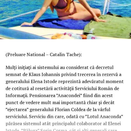
(Preluare National – Catalin Tache):
Mulți inițiați ai sistemului au considerat că decretul
semnat de Klaus Iohannis privind trecerea în rezervă a
generalului Elena Istode reprezintă adevăratul moment
de cotitură al resetării activității Serviciului Român de
Informații. Pensionarea ”Anacondei” fiind din acest
punct de vedere mult mai importantă chiar și decât
”ejectarea” generalului Florian Coldea de la vârful
serviciului. Serviciu din care, odată cu ”Lotul Anaconda”
părăsea sistemul atât principalul colaborator al Elenei
Istode, ”Păluga” Sorin Cosma, cât și alți generali care