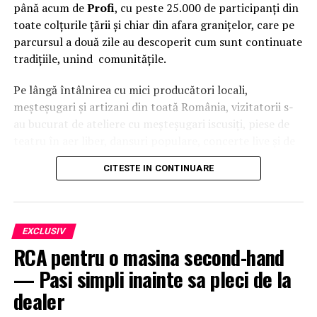
invins-o si Florin, si tot inaintea lui Putin
până acum de
Profi
, cu peste 25.000 de participanți din
toate colțurile țării și chiar din afara granițelor, care pe
parcursul a două zile au descoperit cum sunt continuate
tradițiile, unind comunitățile.
Pe lângă întâlnirea cu mici producători locali,
meșteșugari și artizani din toată România, vizitatorii s-
au bucurat de ateliere cu meșteșugari iscusiți, piese de
teatru în aer liber, dansuri populare, concerte live și de
o intervenție surpriză a
Grupului Vocal SONG
. Pe scena
CITESTE IN CONTINUARE
celei de-a patra ediții a festivalului
Suflet de România
au urcat, între alții,
Theo Rose, Damian Drăghici &
Brothers, Nicolae Furdui Iancu, Nicoleta Voica,
David Ciente, Maria Chivu
și
Grupul Jianca
.
EXCLUSIV
RCA pentru o masina second-hand
Evenimentul s-a desfășurat cu participarea
Majestății
— Pasi simpli inainte sa pleci de la
Sale Margareta
, Custodele Coroanei României, a
Alteței Sale Regale Radu
, Principele Consort al
dealer
României, alături de
Xavier Piesvaux
, Country Manager