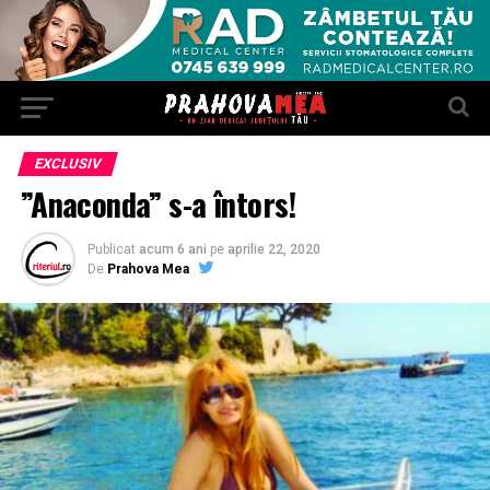
EXCLUSIV
”Anaconda” s-a întors!
Publicat
acum 6 ani
pe
aprilie 22, 2020
De
Prahova Mea