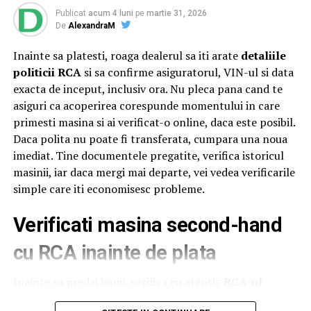
Ahold Delhaize România,
Mihai Spulber
, Business Unit
Publicat
acum 4 luni
pe
martie 31, 2026
Lead Profi,
Gabriela Sîrbu
, Director de sustenabilitate
De
AlexandraM
Ahold Delhaize România, numeroase oficialități,
Inainte sa platesti, roaga dealerul sa iti arate
detaliile
autorități centrale și locale și alți reprezentanți
Profi
și
politicii RCA
si sa confirme asiguratorul, VIN-ul si data
Mega Image
. Startul oficial a fost dat sâmbătă, după ce
exacta de inceput, inclusiv ora. Nu pleca pana cand te
distinsul grup a încheiat un tur al micilor producători și
asiguri ca acoperirea corespunde momentului in care
artizani.
primesti masina si ai verificat-o online, daca este posibil.
Evenimentul a continuat și tradiția caravanei medicale,
Daca polita nu poate fi transferata, cumpara una noua
oferind din nou consultații gratuite pentru comunitatea
imediat. Tine documentele pregatite, verifica istoricul
din Săvârșin și împrejurimi, cu ajutorul unor medici
masinii, iar daca mergi mai departe, vei vedea verificarile
specialiști în oftalmologie, cardiologie, neurologie,
simple care iti economisesc probleme.
pneumologie și ORL. Pentru a veni în sprijinul
Verificati masina second-hand
oamenilor, mai ales al celor cu posibilitate redusă de
deplasare,
Profi
a adus aproape de ei servicii medicale de
cu RCA inainte de plata
calitate, prin implicarea experților de la Asociația ATI
„Aurel Mogoșeanu” din Timișoara.
Inainte sa predai banii, verifica cu atentie
RCA-ul
pentru masina second-hand
ca sa stii exact ce semnezi
„Suflet de România este o oglindă pentru tot ceea ce