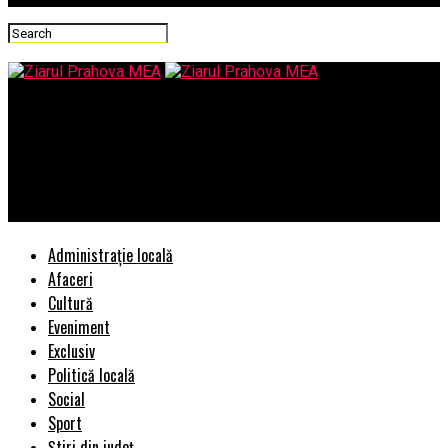
Ziarul Prahova MEA
Avocatul Poporului solicită Ministerului Educației și Cercetării
să clarifice mai multe aspecte privind interpretarea și
aplicarea Ordinului nr. 4135/2020, care vizează predarea online
Administrație locală
Afaceri
Cultură
Eveniment
Exclusiv
Politică locală
Social
Sport
Știri din județ