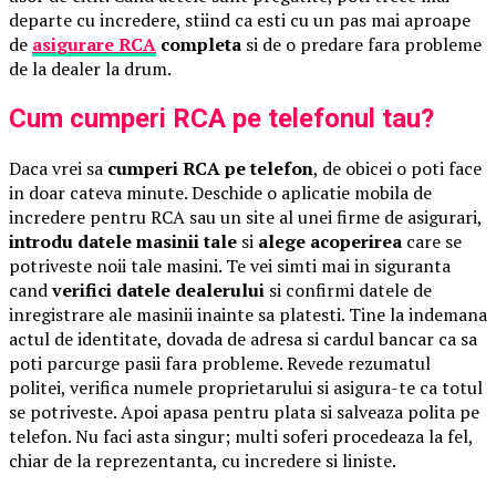
departe cu incredere, stiind ca esti cu un pas mai aproape
de
asigurare RCA
completa
si de o predare fara probleme
de la dealer la drum.
Cum cumperi RCA pe telefonul tau?
Daca vrei sa
cumperi RCA pe telefon
, de obicei o poti face
in doar cateva minute. Deschide o aplicatie mobila de
incredere pentru RCA sau un site al unei firme de asigurari,
introdu datele masinii tale
si
alege acoperirea
care se
potriveste noii tale masini. Te vei simti mai in siguranta
cand
verifici datele dealerului
si confirmi datele de
inregistrare ale masinii inainte sa platesti. Tine la indemana
actul de identitate, dovada de adresa si cardul bancar ca sa
poti parcurge pasii fara probleme. Revede rezumatul
politei, verifica numele proprietarului si asigura-te ca totul
se potriveste. Apoi apasa pentru plata si salveaza polita pe
telefon. Nu faci asta singur; multi soferi procedeaza la fel,
chiar de la reprezentanta, cu incredere si liniste.