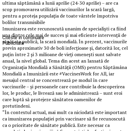
ultima săptămână a lunii aprilie (24-30 aprilie) – are ca
scop promovarea utilizării vaccinurilor la scară largă,
pentru a proteja populația de toate vârstele împotriva
bolilor transmisibile
Imunizarea este recunoscută unanim de specialiști ca fiind
una dintre cele mai de succes și mai eficiente intervenții de
Citeste in continuare
sănătate publică, la scară mondială. În prezent, vaccinurile
Publicitate
previn aproximativ 30 de boli infecțioase și, datorită lor, cel
puțin între 2 și 3 milioane de vieți omenești sunt salvate
anual, la nivel global. Tema din acest an lansată de
Organizația Mondială a Sănătății (OMS) pentru Săptămâna
Mondială a Imunizării este #VaccinesWork for All, iar
mesajul central se concentrează pe modul în care
vaccinurile – și persoanele care contribuie la descoperirea
lor, le produc, le livrează sau le administrează – sunt eroi
care luptă să protejeze sănătatea oamenilor de
pretutindeni.
“În contextul actual, mai mult ca niciodată este important
ca imunizarea populației prin vaccinare să fie recunoscută
ca o prioritate de sănătate publică. Este necesar ca