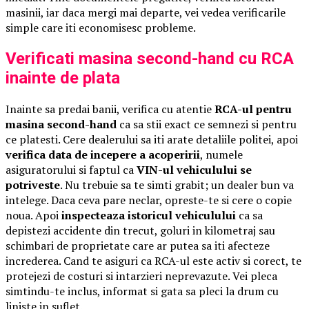
masinii, iar daca mergi mai departe, vei vedea verificarile
simple care iti economisesc probleme.
Verificati masina second-hand cu RCA
inainte de plata
Inainte sa predai banii, verifica cu atentie
RCA-ul pentru
masina second-hand
ca sa stii exact ce semnezi si pentru
ce platesti. Cere dealerului sa iti arate detaliile politei, apoi
verifica data de incepere a acoperirii
, numele
asiguratorului si faptul ca
VIN-ul vehiculului se
potriveste
. Nu trebuie sa te simti grabit; un dealer bun va
intelege. Daca ceva pare neclar, opreste-te si cere o copie
noua. Apoi
inspecteaza istoricul vehiculului
ca sa
depistezi accidente din trecut, goluri in kilometraj sau
schimbari de proprietate care ar putea sa iti afecteze
increderea. Cand te asiguri ca RCA-ul este activ si corect, te
protejezi de costuri si intarzieri neprevazute. Vei pleca
simtindu-te inclus, informat si gata sa pleci la drum cu
liniste in suflet.