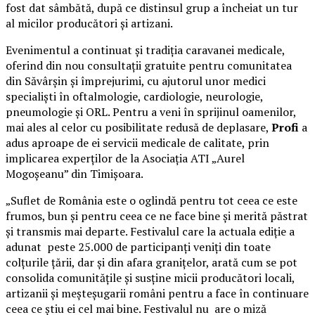
fost dat sâmbătă, după ce distinsul grup a încheiat un tur
al micilor producători și artizani.
Evenimentul a continuat și tradiția caravanei medicale,
oferind din nou consultații gratuite pentru comunitatea
din Săvârșin și împrejurimi, cu ajutorul unor medici
specialiști în oftalmologie, cardiologie, neurologie,
pneumologie și ORL. Pentru a veni în sprijinul oamenilor,
mai ales al celor cu posibilitate redusă de deplasare,
Profi
a
adus aproape de ei servicii medicale de calitate, prin
implicarea experților de la Asociația ATI „Aurel
Mogoșeanu” din Timișoara.
„Suflet de România este o oglindă pentru tot ceea ce este
frumos, bun și pentru ceea ce ne face bine și merită păstrat
și transmis mai departe. Festivalul care la actuala ediție a
adunat peste 25.000 de participanți veniți din toate
colțurile țării, dar și din afara granițelor, arată cum se pot
consolida comunitățile și susține micii producători locali,
artizanii și meșteșugarii români pentru a face în continuare
ceea ce știu ei cel mai bine. Festivalul nu are o miză