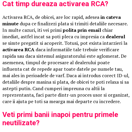
Cat timp dureaza activarea RCA?
Activarea RCA, de obicei, are loc rapid, adesea
in cateva
minute
dupa ce finalizezi plata si trimiti detaliile necesare.
In multe cazuri, iti vei primi
polita prin email
chiar
imediat, astfel incat sa poti pleca cu impresia ca
dealerul
se simte pregatit si acoperit. Totusi, pot exista intarzieri la
activarea RCA
daca informatiile tale trebuie verificare
rapida sau daca sistemul asiguratorului este aglomerat. De
asemenea, timpul de procesare al dealerului poate
influenta cat de repede apar toate datele pe numele tau,
mai ales in perioadele de varf. Daca ai introdus corect ID-ul,
detaliile despre masina si plata, de obicei te poti relaxa si sa
astepti putin. Cand cumperi impreuna cu altii la
reprezentanta, faci parte dintr-un proces usor si organizat,
care ii ajuta pe toti sa mearga mai departe cu incredere.
Veti primi banii inapoi pentru primele
neutilizate?