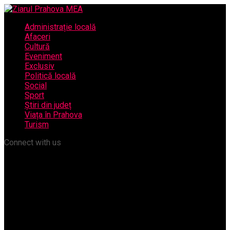
Administrație locală
Afaceri
Cultură
Eveniment
Exclusiv
Politică locală
Social
Sport
Știri din județ
Viața în Prahova
Turism
Connect with us