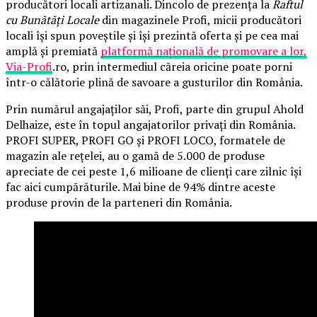
producători locali artizanali. Dincolo de prezența la
Raftul
cu Bunătăți Locale
din magazinele Profi, micii producători
locali își spun poveștile și își prezintă oferta și pe cea mai
amplă și premiată
platformă națională de promovare a lor,
Via-Profi
.ro, prin intermediul căreia oricine poate porni
într-o călătorie plină de savoare a gusturilor din România.
Prin numărul angajaților săi, Profi, parte din grupul Ahold
Delhaize, este în topul angajatorilor privați din România.
PROFI SUPER, PROFI GO și PROFI LOCO, formatele de
magazin ale rețelei, au o gamă de 5.000 de produse
apreciate de cei peste 1,6 milioane de clienți care zilnic își
fac aici cumpărăturile. Mai bine de 94% dintre aceste
produse provin de la parteneri din România.