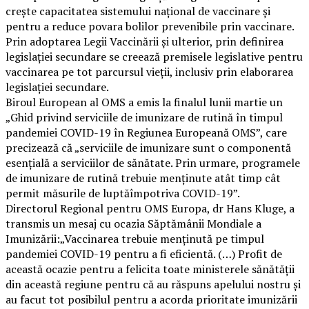
crește capacitatea sistemului național de vaccinare și
pentru a reduce povara bolilor prevenibile prin vaccinare.
Prin adoptarea Legii Vaccinării și ulterior, prin definirea
legislației secundare se creează premisele legislative pentru
vaccinarea pe tot parcursul vieții, inclusiv prin elaborarea
legislației secundare.
Biroul European al OMS a emis la finalul lunii martie un
„Ghid privind serviciile de imunizare de rutină în timpul
pandemiei COVID-19 în Regiunea Europeană OMS”, care
precizează că „serviciile de imunizare sunt o componentă
esențială a serviciilor de sănătate. Prin urmare, programele
de imunizare de rutină trebuie menținute atât timp cât
permit măsurile de luptăîmpotriva COVID-19”.
Directorul Regional pentru OMS Europa, dr Hans Kluge, a
transmis un mesaj cu ocazia Săptămânii Mondiale a
Imunizării:„Vaccinarea trebuie menținută pe timpul
pandemiei COVID-19 pentru a fi eficientă. (…) Profit de
această ocazie pentru a felicita toate ministerele sănătății
din această regiune pentru că au răspuns apelului nostru și
au facut tot posibilul pentru a acorda prioritate imunizării