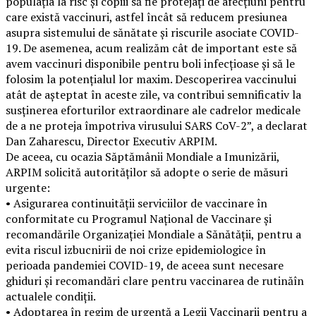
populația la risc și copiii să fie protejați de afecțiuni pentru
care există vaccinuri, astfel încât să reducem presiunea
asupra sistemului de sănătate și riscurile asociate COVID-
19. De asemenea, acum realizăm cât de important este să
avem vaccinuri disponibile pentru boli infecțioase și să le
folosim la potențialul lor maxim. Descoperirea vaccinului
atât de așteptat în aceste zile, va contribui semnificativ la
susținerea eforturilor extraordinare ale cadrelor medicale
de a ne proteja împotriva virusului SARS CoV-2”, a declarat
Dan Zaharescu, Director Executiv ARPIM.
De aceea, cu ocazia Săptămânii Mondiale a Imunizării,
ARPIM solicită autorităților să adopte o serie de măsuri
urgente:
• Asigurarea continuității serviciilor de vaccinare în
conformitate cu Programul Național de Vaccinare și
recomandările Organizației Mondiale a Sănătății, pentru a
evita riscul izbucnirii de noi crize epidemiologice în
perioada pandemiei COVID-19, de aceea sunt necesare
ghiduri și recomandări clare pentru vaccinarea de rutinăîn
actualele condiții.
• Adoptarea în regim de urgență a Legii Vaccinarii pentru a