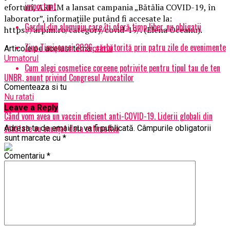
important
eforturi, ARPIM a lansat campania „Bătălia COVID-19, în
laborator”, informațiile putând fi accesate la:
Gardul din aluminiu care îți oferă timp liber, nu obligații
https://arpim.ro/category/covid-19/. (Elena Oceanu).
Ziua Timișoarei 2026, sărbătorită prin patru zile de evenimente
Articole pe aceiasi tema:
prima
Urmatorul
Cum alegi cosmetice coreene potrivite pentru tipul tau de ten
UNBR, anunt privind Congresul Avocatilor
Comenteaza si tu
Nu ratati
Leave a Reply
Când vom avea un vaccin eficient anti-COVID-19. Liderii globali din
sănătate au anunțat data estimativă
Adresa ta de email nu va fi publicată.
Câmpurile obligatorii
sunt marcate cu
*
Comentariu
*