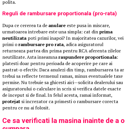
polita.
Reguli de rambursare proportionala (pro-rata)
Dupa ce cererea ta de
anulare
este pusa in miscare,
urmatoarea intrebare este una simpla: cat din
prima
neutilizata
poti primi inapoi? In majoritatea cazurilor, vei
primi o
rambursare pro rata
, adica asiguratorul
returneaza partea din prima pentru RCA aferenta zilelor
neutilizate. Asta inseamna
raspundere proportionala
:
platesti doar pentru perioada de acoperire pe care ai
pastrat-o efectiv. Daca anulezi din timp, rambursarea ta ar
trebui sa reflecte termenul ramas, minus eventualele taxe
permise. Nu trebuie sa ghicesti aici—solicita dealerului sau
asiguratorului o calculare in scris si verifica datele exacte
de inceput si de final. In felul acesta, ramai informat,
protejat
si increzator ca primesti o rambursare corecta
pentru ce nu ai folosit.
Ce sa verificati la masina inainte de a o
cumpara