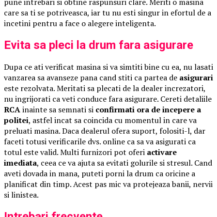
pune intrebari si obtine raspunsuri clare. Meriti o masina
care sa ti se potriveasca, iar tu nu esti singur in efortul de a
incetini pentru a face o alegere inteligenta.
Evita sa pleci la drum fara asigurare
Dupa ce ati verificat masina si va simtiti bine cu ea, nu lasati
vanzarea sa avanseze pana cand stiti ca partea de
asigurari
este rezolvata. Meritati sa plecati de la dealer increzatori,
nu ingrijorati ca veti conduce fara asigurare. Cereti detaliile
RCA
inainte sa semnati si
confirmati ora de incepere a
politei
, astfel incat sa coincida cu momentul in care va
preluati masina. Daca dealerul ofera suport, folositi-l, dar
faceti totusi verificarile dvs. online ca sa va asigurati ca
totul este valid. Multi furnizori pot oferi
activare
imediata
, ceea ce va ajuta sa evitati golurile si stresul. Cand
aveti dovada in mana, puteti porni la drum ca oricine a
planificat din timp. Acest pas mic va protejeaza banii, nervii
si linistea.
Intrebari frecvente