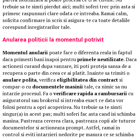
trebuie sa te simti pierdut aici; multi soferi trec prin asta si
primesc raspunsuri clare odata ce intreaba. Ramai calm,
solicita confirmare in scris si asigura-te ca toate detaliile
corespund inregistrarilor tale.
Anularea politicii la momentul potrivit
Momentul anularii
poate face o diferenta reala in faptul
daca primesti bani inapoi pentru
primele neutilizate
. Daca
actionezi curand dupa vanzare, iti poti proteja sansa de a
recupera o parte din ceea ce ai platit. Inainte sa trimiti o
anulare polita
, verifica
eligibilitatea din contract
si
compar-o cu
documentele masinii
tale, ca nimic sa nu
intarzie procesul. Fa o
verificare rapida a rambursarii
cu
asiguratorul sau brokerul si intreaba exact ce data vor
folosi pentru a opri acoperirea. Nu trebuie sa te simti
singur(a) in acest pas; multi soferi fac asta cand isi schimba
masina. Pastreaza cererea clara, pastreaza copii ale tuturor
documentelor si actioneaza prompt. Astfel, ramai in
control si eviti intarzieri nedorite pe masura ce se schimba