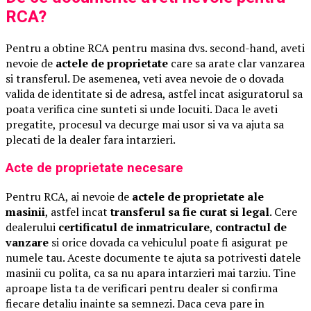
RCA?
Pentru a obtine RCA pentru masina dvs. second-hand, aveti
nevoie de
actele de proprietate
care sa arate clar vanzarea
si transferul. De asemenea, veti avea nevoie de o dovada
valida de identitate si de adresa, astfel incat asiguratorul sa
poata verifica cine sunteti si unde locuiti. Daca le aveti
pregatite, procesul va decurge mai usor si va va ajuta sa
plecati de la dealer fara intarzieri.
Acte de proprietate necesare
Pentru RCA, ai nevoie de
actele de proprietate ale
masinii
, astfel incat
transferul sa fie curat si legal
. Cere
dealerului
certificatul de inmatriculare
,
contractul de
vanzare
si orice dovada ca vehiculul poate fi asigurat pe
numele tau. Aceste documente te ajuta sa potrivesti datele
masinii cu polita, ca sa nu apara intarzieri mai tarziu. Tine
aproape lista ta de verificari pentru dealer si confirma
fiecare detaliu inainte sa semnezi. Daca ceva pare in