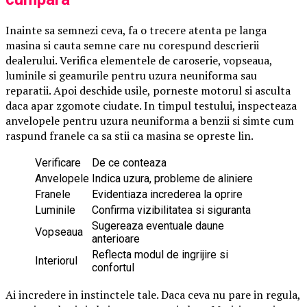
Inainte sa semnezi ceva, fa o trecere atenta pe langa
masina si cauta semne care nu corespund descrierii
dealerului. Verifica elementele de caroserie, vopseaua,
luminile si geamurile pentru uzura neuniforma sau
reparatii. Apoi deschide usile, porneste motorul si asculta
daca apar zgomote ciudate. In timpul testului, inspecteaza
anvelopele pentru uzura neuniforma a benzii si simte cum
raspund franele ca sa stii ca masina se opreste lin.
Verificare
De ce conteaza
Anvelopele
Indica uzura, probleme de aliniere
Franele
Evidentiaza increderea la oprire
Luminile
Confirma vizibilitatea si siguranta
Sugereaza eventuale daune
Vopseaua
anterioare
Reflecta modul de ingrijire si
Interiorul
confortul
Ai incredere in instinctele tale. Daca ceva nu pare in regula,