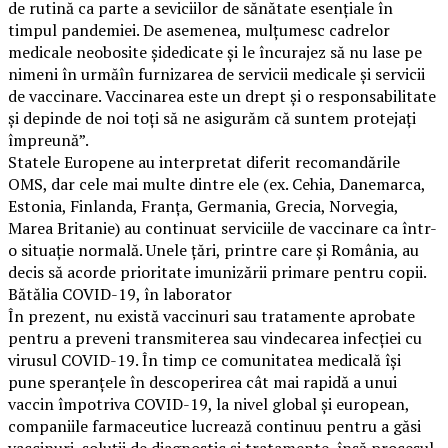
de rutină ca parte a seviciilor de sănătate esențiale în
timpul pandemiei. De asemenea, mulțumesc cadrelor
medicale neobosite șidedicate și le încurajez să nu lase pe
nimeni în urmăîn furnizarea de servicii medicale și servicii
de vaccinare. Vaccinarea este un drept și o responsabilitate
și depinde de noi toți să ne asigurăm că suntem protejați
împreună”.
Statele Europene au interpretat diferit recomandările
OMS, dar cele mai multe dintre ele (ex. Cehia, Danemarca,
Estonia, Finlanda, Franța, Germania, Grecia, Norvegia,
Marea Britanie) au continuat serviciile de vaccinare ca într-
o situație normală. Unele țări, printre care și România, au
decis să acorde prioritate imunizării primare pentru copii.
Bătălia COVID-19, în laborator
În prezent, nu există vaccinuri sau tratamente aprobate
pentru a preveni transmiterea sau vindecarea infecției cu
virusul COVID-19. În timp ce comunitatea medicală își
pune speranțele în descoperirea cât mai rapidă a unui
vaccin împotriva COVID-19, la nivel global și european,
companiile farmaceutice lucrează continuu pentru a găsi
vaccinuri, soluții de diagnostic și tratamente, însă procesul