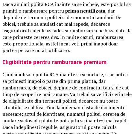
Daca anulati polita RCA inainte sa se incheie, este posibil sa
primiti o rambursare pentru
prima neutilizata
, dar
depinde de termenii politei si de momentul anularii. De
obicei, trebuie sa anulati cat mai repede, deoarece
asiguratorul calculeaza adesea rambursarea pe baza datei la
care primeste cererea dvs. In multe cazuri, rambursarea
este proportionala, astfel incat veti primi inapoi doar
partea pe care nu ati utilizat-o.
Eligibilitate pentru rambursare premium
Cand anulezi o polita RCA inainte sa se incheie, s-ar putea
sa primesti inapoi o parte din prima platita, dar
rambursarea, de obicei, depinde de contractul tau si de cat
timp de acoperire mai ramane. Va trebui sa verifici cerintele
de eligibilitate din termenii politei, deoarece nu toate
situatiile se califica. Tine la indemana lista de documente
necesare: actul de identitate, numarul politei, cererea de
anulare si dovada platii te pot ajuta sa inaintezi mai rapid.
Daca indeplinesti regulile, asiguratorul poate calcula
partea neutilizata si poate procesa ce ti se cuvine. Nu