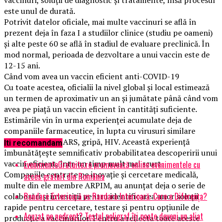
este unul de durată.
Potrivit datelor oficiale, mai multe vaccinuri se află în
prezent deja în faza I a studiilor clinice (studiu pe oameni)
și alte peste 60 se află în stadiul de evaluare preclinică. În
mod normal, perioada de dezvoltare a unui vaccin este de
12-15 ani.
Când vom avea un vaccin eficient anti-COVID-19
Cu toate acestea, oficialii la nivel global și local estimează
un termen de aproximativ un an și jumătate până când vom
avea pe piaţă un vaccin eficient în cantități suficiente.
Estimările vin în urma experienței acumulate deja de
companiile farmaceutice, în lupta cu virusuri similare
precum MERS, SARS, gripă, HIV. Această experiență
Iti recomandam
îmbunătățește semnificativ probabilitatea descoperirii unui
vaccin eficient, într-un timp mult mai scurt.
EvenimenteGratuite.ro promovează online evenimentele cu
Companiile centrate pe inovație și cercetare medicală,
acces gratuit din România
multe din ele membre ARPIM, au anunțat deja o serie de
Randare Exterioară vs Randare Interioară: Care e Diferența?
colaborări și investiții pentru identificarea unor soluții
rapide pentru cercetare, testare și pentru opțiunile de
Acuzat pe nedrept? Testul poligraf îţi poate deveni un aliat
producție a vaccinurilor. Pentru a reflecta toate aceste