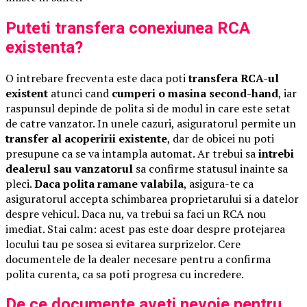
Puteti transfera conexiunea RCA
existenta?
O intrebare frecventa este daca poti
transfera RCA-ul
existent
atunci cand
cumperi o masina second-hand
, iar
raspunsul depinde de polita si de modul in care este setat
de catre vanzator. In unele cazuri, asiguratorul permite un
transfer al acoperirii existente
, dar de obicei nu poti
presupune ca se va intampla automat. Ar trebui sa
intrebi
dealerul sau vanzatorul
sa confirme statusul inainte sa
pleci.
Daca polita ramane valabila
, asigura-te ca
asiguratorul accepta schimbarea proprietarului si a datelor
despre vehicul. Daca nu, va trebui sa faci un RCA nou
imediat. Stai calm: acest pas este doar despre protejarea
locului tau pe sosea si evitarea surprizelor. Cere
documentele de la dealer necesare pentru a confirma
polita curenta, ca sa poti progresa cu incredere.
De ce documente aveti nevoie pentru