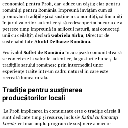
economică pentru Profi, dar aduce un câștig clar pentru
români și pentru România. Împreună învățăm cum să
promovăm tradițiile și să susținem comunități, să fim uniți
în jurul valorilor autentice și să redescoperim bucuria de a
petrece timp împreună în mijlocul naturii, mai conectați
unii cu ceilalți”, declară
Gabriela Sîrbu
, Director de
sustenabilitate
Ahold Delhaize România
.
Festivalul
Suflet de România
încurajează comunitatea să
se conecteze la valorile autentice, la gusturile bune și la
tradițiile satului românesc prin intermediul unor
experiențe trăite într-un cadru natural în care este
recreată lumea rurală.
Tradiție pentru susținerea
producătorilor locali
La Profi implicarea în comunitate este o tradiție căreia îi
sunt dedicate timp și resurse, inclusiv
Raftul cu Bunătăți
Locale
, cel mai amplu program de susținere a micilor