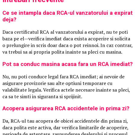
Ce se intampla daca RCA-ul vanzatorului a expirat
deja?
Daca certificatul RCA al vanzatorului a expirat, nu te poti
baza pe el—verifica imediat daca exista acoperire si solicita
o prelungire in scris doar daca o pot reinnoi. In caz contrar,
va trebui sa ai propria polita inainte sa pleci cu masina.
Pot sa conduc masina acasa fara un RCA imediat?
Nu, nu poti conduce legal fara RCA imediat; ai nevoie de
asigurare provizorie sau alte optiuni temporare cu
valabilitate legala. Verifica actele necesare inainte sa pleci,
ca sa te simti in siguranta si sprijinit.
Acopera asigurarea RCA accidentele in prima zi?
Da, RCA-ul tau acopera de obicei accidentele din prima zi,
daca polita este activa, dar verifica limitarile de acoperire,
perioada de asteptare, raspunderea dealerului si procesul