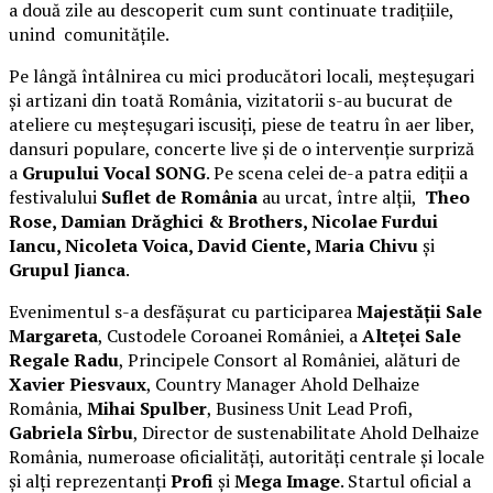
a două zile au descoperit cum sunt continuate tradițiile,
unind comunitățile.
Pe lângă întâlnirea cu mici producători locali, meșteșugari
și artizani din toată România, vizitatorii s-au bucurat de
ateliere cu meșteșugari iscusiți, piese de teatru în aer liber,
dansuri populare, concerte live și de o intervenție surpriză
a
Grupului Vocal SONG
. Pe scena celei de-a patra ediții a
festivalului
Suflet de România
au urcat, între alții,
Theo
Rose, Damian Drăghici & Brothers, Nicolae Furdui
Iancu, Nicoleta Voica, David Ciente, Maria Chivu
și
Grupul Jianca
.
Evenimentul s-a desfășurat cu participarea
Majestății Sale
Margareta
, Custodele Coroanei României, a
Alteței Sale
Regale Radu
, Principele Consort al României, alături de
Xavier Piesvaux
, Country Manager Ahold Delhaize
România,
Mihai Spulber
, Business Unit Lead Profi,
Gabriela Sîrbu
, Director de sustenabilitate Ahold Delhaize
România, numeroase oficialități, autorități centrale și locale
și alți reprezentanți
Profi
și
Mega Image
. Startul oficial a