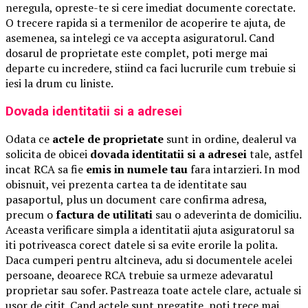
neregula, opreste-te si cere imediat documente corectate.
O trecere rapida si a termenilor de acoperire te ajuta, de
asemenea, sa intelegi ce va accepta asiguratorul. Cand
dosarul de proprietate este complet, poti merge mai
departe cu incredere, stiind ca faci lucrurile cum trebuie si
iesi la drum cu liniste.
Dovada identitatii si a adresei
Odata ce
actele de proprietate
sunt in ordine, dealerul va
solicita de obicei
dovada identitatii si a adresei
tale, astfel
incat RCA sa fie
emis in numele tau
fara intarzieri. In mod
obisnuit, vei prezenta cartea ta de identitate sau
pasaportul, plus un document care confirma adresa,
precum o
factura de utilitati
sau o adeverinta de domiciliu.
Aceasta verificare simpla a identitatii ajuta asiguratorul sa
iti potriveasca corect datele si sa evite erorile la polita.
Daca cumperi pentru altcineva, adu si documentele acelei
persoane, deoarece RCA trebuie sa urmeze adevaratul
proprietar sau sofer. Pastreaza toate actele clare, actuale si
usor de citit. Cand actele sunt pregatite, poti trece mai