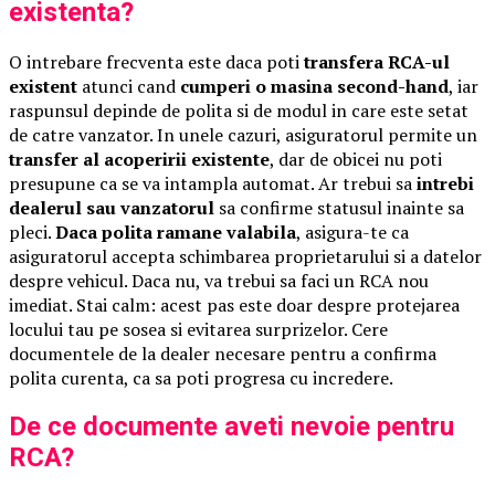
existenta?
O intrebare frecventa este daca poti
transfera RCA-ul
existent
atunci cand
cumperi o masina second-hand
, iar
raspunsul depinde de polita si de modul in care este setat
de catre vanzator. In unele cazuri, asiguratorul permite un
transfer al acoperirii existente
, dar de obicei nu poti
presupune ca se va intampla automat. Ar trebui sa
intrebi
dealerul sau vanzatorul
sa confirme statusul inainte sa
pleci.
Daca polita ramane valabila
, asigura-te ca
asiguratorul accepta schimbarea proprietarului si a datelor
despre vehicul. Daca nu, va trebui sa faci un RCA nou
imediat. Stai calm: acest pas este doar despre protejarea
locului tau pe sosea si evitarea surprizelor. Cere
documentele de la dealer necesare pentru a confirma
polita curenta, ca sa poti progresa cu incredere.
De ce documente aveti nevoie pentru
RCA?