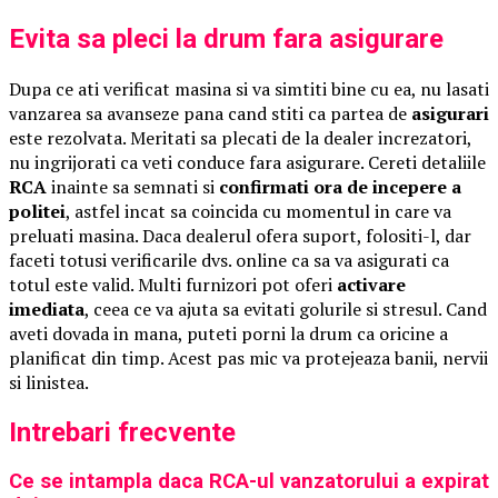
Evita sa pleci la drum fara asigurare
Dupa ce ati verificat masina si va simtiti bine cu ea, nu lasati
vanzarea sa avanseze pana cand stiti ca partea de
asigurari
este rezolvata. Meritati sa plecati de la dealer increzatori,
nu ingrijorati ca veti conduce fara asigurare. Cereti detaliile
RCA
inainte sa semnati si
confirmati ora de incepere a
politei
, astfel incat sa coincida cu momentul in care va
preluati masina. Daca dealerul ofera suport, folositi-l, dar
faceti totusi verificarile dvs. online ca sa va asigurati ca
totul este valid. Multi furnizori pot oferi
activare
imediata
, ceea ce va ajuta sa evitati golurile si stresul. Cand
aveti dovada in mana, puteti porni la drum ca oricine a
planificat din timp. Acest pas mic va protejeaza banii, nervii
si linistea.
Intrebari frecvente
Ce se intampla daca RCA-ul vanzatorului a expirat