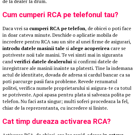
de la dealer la drum.
Cum cumperi RCA pe telefonul tau?
Daca vrei sa
cumperi RCA pe telefon
, de obicei o poti face
in doar cateva minute. Deschide o aplicatie mobila de
incredere pentru RCA sau un site al unei firme de asigurari,
introdu datele masinii tale
si
alege acoperirea
care se
potriveste noii tale masini. Te vei simti mai in siguranta
cand
verifici datele dealerului
si confirmi datele de
inregistrare ale masinii inainte sa platesti. Tine la indemana
actul de identitate, dovada de adresa si cardul bancar ca sa
poti parcurge pasii fara probleme. Revede rezumatul
politei, verifica numele proprietarului si asigura-te ca totul
se potriveste. Apoi apasa pentru plata si salveaza polita pe
telefon. Nu faci asta singur; multi soferi procedeaza la fel,
chiar de la reprezentanta, cu incredere si liniste.
Cat timp dureaza activarea RCA?
Activarea RCA, de obicei, are loc rapid, adesea
in cateva