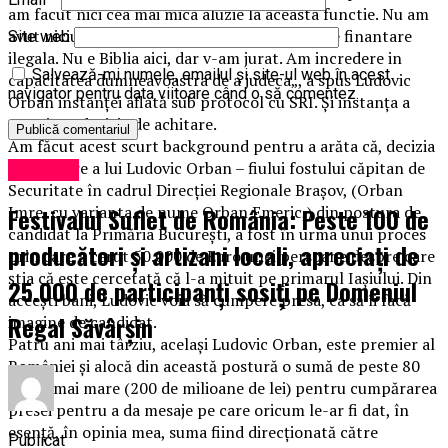
am facut nici cea mai mica aluzie la aceasta functie. Nu am
avut niciun moment intentia de a beneficia de finantare
Site web
ilegala. Nu e Biblia aici, dar v-am jurat. Am incredere in
Salvează-mi numele, emailul și site-ul web în acest
capacitatea dumneavoastra de a judeca„, a spus Ludovic
navigator pentru data viitoare când o să comentez.
Orban instanței aflată sub protocol cu SRI. Și instanța a
menținut decizia de achitare.
Am făcut acest scurt background pentru a arăta că, decizia
de achitare a lui Ludovic Orban – fiului fostului căpitan de
Exclusiv
Securitate în cadrul Direcției Regionale Brașov, (Orban
Festivalul Suflet de România: Peste 100 de
Imre, cu varianta de nume Orban Emeric,) din postura de
candidat la Primăria București, a fost în urma unui proces
producători și artizani locali, apreciați de
prin care a cerut 50.000 de Euro unei persoane despre care
știa că este cercetată că l-a mituit pe primarul Iașiului. Din
25.000 de participanți sosiți pe Domeniul
aceești bani, Ludovic voia să cumpere presa, ca să îi facă
Regal Săvârșin
imagine de candidat.
Patru ani mai târziu, același Ludovic Orban, este premier al
României și alocă din această postură o sumă de peste 80
de ori mai mare (200 de milioane de lei) pentru cumpărarea
presei pentru a da mesaje pe care oricum le-ar fi dat, în
esență, în opinia mea, suma fiind direcționată către
Publicat