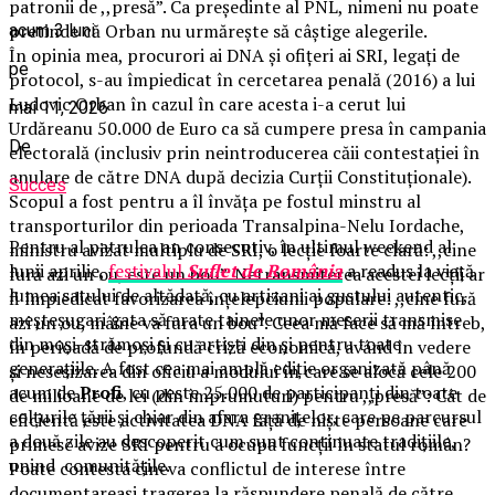
patronii de ,,presă”. Ca președinte al PNL, nimeni nu poate
pretinde că Orban nu urmărește să câștige alegerile.
acum 3 luni
În opinia mea, procurori ai DNA și ofițeri ai SRI, legați de
pe
protocol, s-au împiedicat în cercetarea penală (2016) a lui
Ludovic Orban în cazul în care acesta i-a cerut lui
mai 11, 2026
Urdăreanu 50.000 de Euro ca să cumpere presa în campania
De
electorală (inclusiv prin neintroducerea căii contestației în
anulare de către DNA după decizia Curții Constituționale).
Succes
Scopul a fost pentru a îl învăța pe fostul minstru al
transporturilor din perioada Transalpina-Nelu Iordache,
Pentru al patrulea an consecutiv, în ultimul weekend al
ministru avizat multiplu de SRI, o lecție foarte clară: ,,cine
lunii aprilie,
festivalul
Suflet de România
a readus la viață
fură azi un ou, este un bou”. Netransmiterea acestei lecții ar
lumea satului de altădată, cu artizani ai gustului autentic,
fi împiedicat favorizarea înțelepciunii populare: ,,cine fură
meșteșugari gata să arate tainele unor meserii transmise
azi un ou, mâine va fura un bou”. Ceea mă face să mă întreb,
din moși-strămoși și cu artiști din și pentru toate
în perioadă de profundă criză economică, având în vedere
generațiile. A fost cea mai amplă ediție organizată până
și nesesizarea din oficiu a modului în care se alocă cele 200
acum de
Profi
, cu peste 25.000 de participanți din toate
de milioane de lei (din împrumuturi) pentru ,,presă”: Cât de
colțurile țării și chiar din afara granițelor, care pe parcursul
eficientă este activitatea DNA față de niște persoane care
a două zile au descoperit cum sunt continuate tradițiile,
primesc avize SRI pentru a ocupa funcții în statul român?
unind comunitățile.
Poate contesta cineva conflictul de interese între
documentareași tragerea la răspundere penală de către