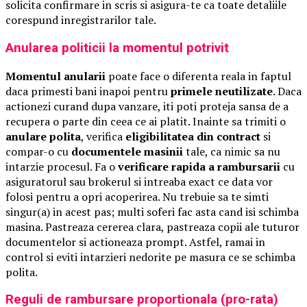
solicita confirmare in scris si asigura-te ca toate detaliile
corespund inregistrarilor tale.
Anularea politicii la momentul potrivit
Momentul anularii
poate face o diferenta reala in faptul
daca primesti bani inapoi pentru
primele neutilizate
. Daca
actionezi curand dupa vanzare, iti poti proteja sansa de a
recupera o parte din ceea ce ai platit. Inainte sa trimiti o
anulare polita
, verifica
eligibilitatea din contract
si
compar-o cu
documentele masinii
tale, ca nimic sa nu
intarzie procesul. Fa o
verificare rapida a rambursarii
cu
asiguratorul sau brokerul si intreaba exact ce data vor
folosi pentru a opri acoperirea. Nu trebuie sa te simti
singur(a) in acest pas; multi soferi fac asta cand isi schimba
masina. Pastreaza cererea clara, pastreaza copii ale tuturor
documentelor si actioneaza prompt. Astfel, ramai in
control si eviti intarzieri nedorite pe masura ce se schimba
polita.
Reguli de rambursare proportionala (pro-rata)