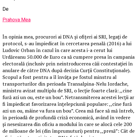
De
Prahova Mea
În opinia mea, procurori ai DNA și ofițeri ai SRI, legați de
protocol, s-au împiedicat în cercetarea penală (2016) a lui
Ludovic Orban în cazul în care acesta i-a cerut lui
Urdăreanu 50.000 de Euro ca să cumpere presa în campania
electorală (inclusiv prin neintroducerea căii contestației în
anulare de către DNA după decizia Curții Constituționale).
Scopul a fost pentru a îl învăța pe fostul minstru al
transporturilor din perioada Transalpina-Nelu Iordache,
ministru avizat multiplu de SRI, o lecție foarte clară: ,,cine
fură azi un ou, este un bou”. Netransmiterea acestei lecții ar
fi împiedicat favorizarea înțelepciunii populare: ,,cine fură
azi un ou, mâine va fura un bou”. Ceea mă face să mă întreb,
în perioadă de profundă criză economică, având în vedere
și nesesizarea din oficiu a modului în care se alocă cele 200
de milioane de lei (din împrumuturi) pentru ,,presă”: Cât de