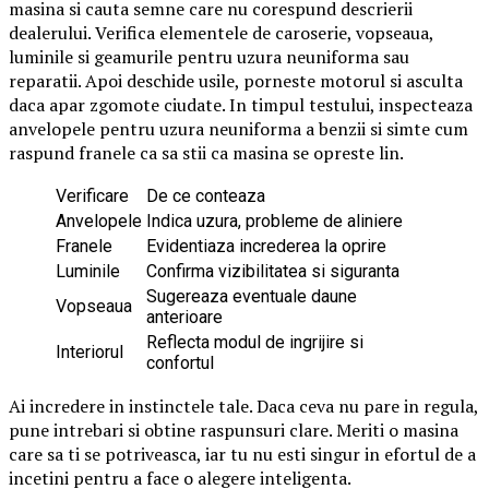
masina si cauta semne care nu corespund descrierii
dealerului. Verifica elementele de caroserie, vopseaua,
luminile si geamurile pentru uzura neuniforma sau
reparatii. Apoi deschide usile, porneste motorul si asculta
daca apar zgomote ciudate. In timpul testului, inspecteaza
anvelopele pentru uzura neuniforma a benzii si simte cum
raspund franele ca sa stii ca masina se opreste lin.
Verificare
De ce conteaza
Anvelopele
Indica uzura, probleme de aliniere
Franele
Evidentiaza increderea la oprire
Luminile
Confirma vizibilitatea si siguranta
Sugereaza eventuale daune
Vopseaua
anterioare
Reflecta modul de ingrijire si
Interiorul
confortul
Ai incredere in instinctele tale. Daca ceva nu pare in regula,
pune intrebari si obtine raspunsuri clare. Meriti o masina
care sa ti se potriveasca, iar tu nu esti singur in efortul de a
incetini pentru a face o alegere inteligenta.