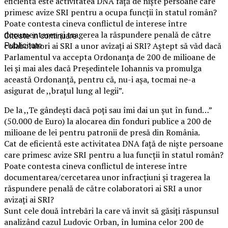
eficientă este activitatea DNA față de niște persoane care
primesc avize SRI pentru a ocupa funcții în statul român?
Poate contesta cineva conflictul de interese între
documentarea și tragerea la răspundere penală de către
Citeste in continuare
colaboratori ai SRI a unor avizați ai SRI? Aștept să văd dacă
Publicitate
Parlamentul va accepta Ordonanța de 200 de milioane de
lei și mai ales dacă Președintele Iohannis va promulga
această Ordonanță, pentru că, nu-i așa, tocmai ne-a
asigurat de ,,brațul lung al legii”.
De la ,,Te gândești dacă poți sau îmi dai un șut în fund…”
(50.000 de Euro) la alocarea din fonduri publice a 200 de
milioane de lei pentru patronii de presă din România.
Cat de eficientă este activitatea DNA față de niște persoane
care primesc avize SRI pentru a lua funcții în statul român?
Poate contesta cineva conflictul de interese între
documentarea/cercetarea unor infracțiuni și tragerea la
răspundere penală de către colaboratori ai SRI a unor
avizați ai SRI?
Sunt cele două întrebări la care vă invit să găsiți răspunsul
analizând cazul Ludovic Orban, în lumina celor 200 de