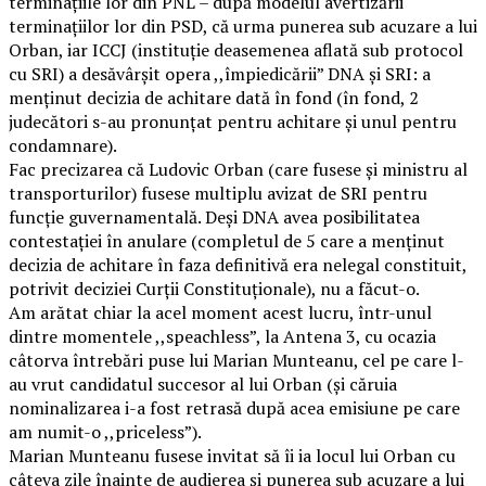
terminațiile lor din PNL – după modelul avertizării
terminațiilor lor din PSD, că urma punerea sub acuzare a lui
Orban, iar ICCJ (instituție deasemenea aflată sub protocol
cu SRI) a desăvârșit opera ,,împiedicării” DNA și SRI: a
menținut decizia de achitare dată în fond (în fond, 2
judecători s-au pronunțat pentru achitare și unul pentru
condamnare).
Fac precizarea că Ludovic Orban (care fusese și ministru al
transporturilor) fusese multiplu avizat de SRI pentru
funcție guvernamentală. Deși DNA avea posibilitatea
contestației în anulare (completul de 5 care a menținut
decizia de achitare în faza definitivă era nelegal constituit,
potrivit deciziei Curții Constituționale), nu a făcut-o.
Am arătat chiar la acel moment acest lucru, într-unul
dintre momentele ,,speachless”, la Antena 3, cu ocazia
câtorva întrebări puse lui Marian Munteanu, cel pe care l-
au vrut candidatul succesor al lui Orban (și căruia
nominalizarea i-a fost retrasă după acea emisiune pe care
am numit-o ,,priceless”).
Marian Munteanu fusese invitat să îi ia locul lui Orban cu
câteva zile înainte de audierea și punerea sub acuzare a lui