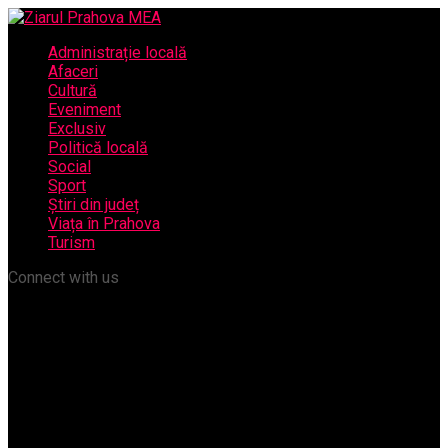
Administrație locală
Afaceri
Cultură
Eveniment
Exclusiv
Politică locală
Social
Sport
Știri din județ
Viața în Prahova
Turism
Connect with us