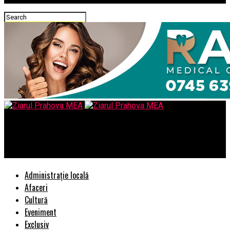
Ziarul Prahova MEA
Dieta alcalina care ne sprijina imunitatea.
Administrație locală
Afaceri
Cultură
Eveniment
Exclusiv