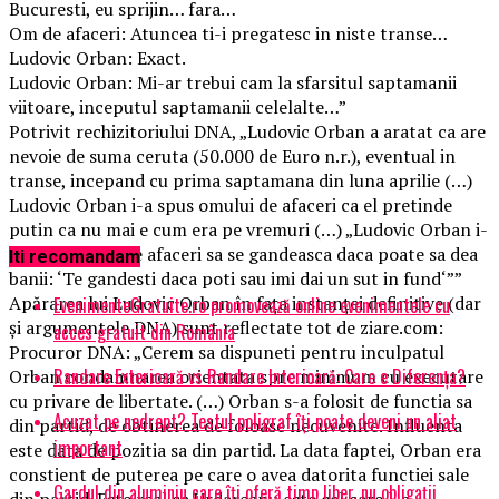
Bucuresti, eu sprijin… fara…
Om de afaceri: Atuncea ti-i pregatesc in niste transe…
Ludovic Orban: Exact.
Ludovic Orban: Mi-ar trebui cam la sfarsitul saptamanii
viitoare, inceputul saptamanii celelalte…”
Potrivit rechizitoriului DNA, „Ludovic Orban a aratat ca are
nevoie de suma ceruta (50.000 de Euro n.r.), eventual in
transe, incepand cu prima saptamana din luna aprilie (…)
Ludovic Orban i-a spus omului de afaceri ca el pretinde
putin ca nu mai e cum era pe vremuri (…) „Ludovic Orban i-
a spus omului de afaceri sa se gandeasca daca poate sa dea
Iti recomandam
banii: ‘Te gandesti daca poti sau imi dai un sut in fund‘””
Apărarea lui Ludovic Orban în fața instanței definitive (dar
EvenimenteGratuite.ro promovează online evenimentele cu
și argumentele DNA) sunt reflectate tot de ziare.com:
acces gratuit din România
Procuror DNA: „Cerem sa dispuneti pentru inculpatul
Randare Exterioară vs Randare Interioară: Care e Diferența?
Orban condamnarea orientata spre minimum cu executare
cu privare de libertate. (…) Orban s-a folosit de functia sa
Acuzat pe nedrept? Testul poligraf îţi poate deveni un aliat
din partid, de obtinerea de foloase necuvenite. Influenta
important
este data de pozitia sa din partid. La data faptei, Orban era
constient de puterea pe care o avea datorita functiei sale
Gardul din aluminiu care îți oferă timp liber, nu obligații
din partid. Este real ca Urdareanu este cel care l-a