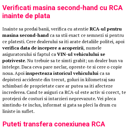
Verificati masina second-hand cu RCA
inainte de plata
Inainte sa predai banii, verifica cu atentie
RCA-ul pentru
masina second-hand
ca sa stii exact ce semnezi si pentru
ce platesti. Cere dealerului sa iti arate detaliile politei, apoi
verifica data de incepere a acoperirii
, numele
asiguratorului si faptul ca
VIN-ul vehiculului se
potriveste
. Nu trebuie sa te simti grabit; un dealer bun va
intelege. Daca ceva pare neclar, opreste-te si cere o copie
noua. Apoi
inspecteaza istoricul vehiculului
ca sa
depistezi accidente din trecut, goluri in kilometraj sau
schimbari de proprietate care ar putea sa iti afecteze
increderea. Cand te asiguri ca RCA-ul este activ si corect, te
protejezi de costuri si intarzieri neprevazute. Vei pleca
simtindu-te inclus, informat si gata sa pleci la drum cu
liniste in suflet.
Puteti transfera conexiunea RCA