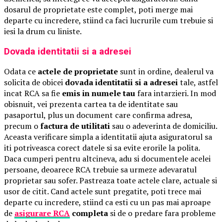
dosarul de proprietate este complet, poti merge mai
departe cu incredere, stiind ca faci lucrurile cum trebuie si
iesi la drum cu liniste.
Dovada identitatii si a adresei
Odata ce
actele de proprietate
sunt in ordine, dealerul va
solicita de obicei
dovada identitatii si a adresei
tale, astfel
incat RCA sa fie
emis in numele tau
fara intarzieri. In mod
obisnuit, vei prezenta cartea ta de identitate sau
pasaportul, plus un document care confirma adresa,
precum o
factura de utilitati
sau o adeverinta de domiciliu.
Aceasta verificare simpla a identitatii ajuta asiguratorul sa
iti potriveasca corect datele si sa evite erorile la polita.
Daca cumperi pentru altcineva, adu si documentele acelei
persoane, deoarece RCA trebuie sa urmeze adevaratul
proprietar sau sofer. Pastreaza toate actele clare, actuale si
usor de citit. Cand actele sunt pregatite, poti trece mai
departe cu incredere, stiind ca esti cu un pas mai aproape
de
asigurare RCA
completa
si de o predare fara probleme