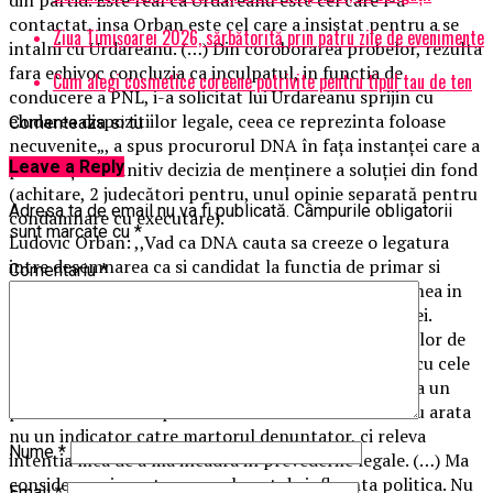
contactat, insa Orban este cel care a insistat pentru a se
Ziua Timișoarei 2026, sărbătorită prin patru zile de evenimente
intalni cu Urdareanu. (…) Din coroborarea probelor, rezulta
fara echivoc concluzia ca inculpatul, in functia de
Cum alegi cosmetice coreene potrivite pentru tipul tau de ten
conducere a PNL, i-a solicitat lui Urdareanu sprijin cu
eludarea dispozitiilor legale, ceea ce reprezinta foloase
Comenteaza si tu
necuvenite„, a spus procurorul DNA în fața instanței care a
Leave a Reply
pronunțat definitiv decizia de menținere a soluției din fond
(achitare, 2 judecători pentru, unul opinie separată pentru
Adresa ta de email nu va fi publicată.
Câmpurile obligatorii
condamnare cu executare).
sunt marcate cu
*
Ludovic Orban: ,,Vad ca DNA cauta sa creeze o legatura
intre desemnarea ca si candidat la functia de primar si
Comentariu
*
functia politica pe care am ocupat-o. Desemnarea mea in
functia de candidat nu a fost facuta datorita functiei.
Desemnarea ca si candidat s-a facut in baza sondajelor de
opinie care ma plasau la momentul acela drept cel cu cele
mai mari sanse. (…) In interceptari eu spun ca exista un
plafon maxim care poate fi cheltuit. Prin acest lucru arata
nu un indicator catre martorul denuntator, ci releva
Nume
*
intentia mea de a ma incadra in prevederile legale. (…) Ma
consider nevinovat, nu am abuzat de influenta politica. Nu
Email
*