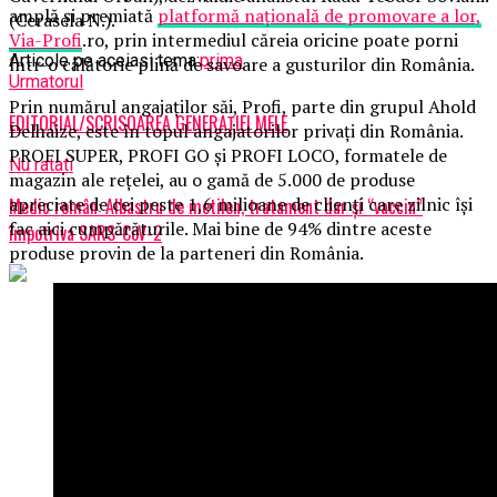
amplă și premiată
platformă națională de promovare a lor,
(Cerasela N.).
Via-Profi
.ro, prin intermediul căreia oricine poate porni
Articole pe aceiasi tema:
prima
într-o călătorie plină de savoare a gusturilor din România.
Urmatorul
Prin numărul angajaților săi, Profi, parte din grupul Ahold
EDITORIAL/SCRISOAREA GENERAȚIEI MELE
Delhaize, este în topul angajatorilor privați din România.
PROFI SUPER, PROFI GO și PROFI LOCO, formatele de
Nu ratati
magazin ale rețelei, au o gamă de 5.000 de produse
apreciate de cei peste 1,6 milioane de clienți care zilnic își
Medic român: Albastru de metilen, tratament dar și “vaccin”
fac aici cumpărăturile. Mai bine de 94% dintre aceste
împotriva SARS-CoV-2
produse provin de la parteneri din România.