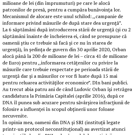
milioane de lei (din împrumuturi) pe care le alocă
patronilor de presă, pentru a cumpăra bunăvoința lor.
Mecanismul de alocare este unul schilod: ,,campanie de
informare privind măsurile de după stare dea urgență”.
La 6 săptămâni după introducerea stării de urgență (și cu 2
săptămâni înainte de încheierea ei, când se presupune că
oamenii știu ce trebuie să facă și ce nu în starea de
urgență), în ședința de guvern din 30 aprilie 2020, Orban
alocă până la 200 de milioane de lei – circa 41 de milioane
de Euro) pentru ,,informarea cetățenilor cu privire la
măsurile care trebuie respectate pe perioada stării de
urgență dar și a măsurilor ce vor fi luate după 15 mai
pentru reluarea activităților economice”. DIn bani publici.
Au trecut abia patru ani de când Ludovic Orban își retrăgea
candidatura la Primăria Capitalei (aprilie 2016), după ce
DNA îl punea sub acuzare pentru săvârșirea infracțiunii de
folosire a influenței în scopul obținerii unor foloase
necuvenite.
În opinia mea, oameni din DNA și SRI (instituții legate
printr-un protocol neconstituțional) au avertizat atunci