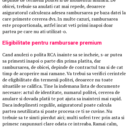
obicei, trebuie sa anulati cat mai repede, deoarece
asiguratorul calculeaza adesea rambursarea pe baza datei la
care primeste cererea dvs. In multe cazuri, rambursarea
este proportionala, astfel incat veti primi inapoi doar
partea pe care nu ati utilizat-o.
Eligibilitate pentru rambursare premium
Cand anulezi o polita RCA inainte sa se incheie, s-ar putea
sa primesti inapoi o parte din prima platita, dar
rambursarea, de obicei, depinde de contractul tau si de cat
timp de acoperire mai ramane. Va trebui sa verifici cerintele
de eligibilitate din termenii politei, deoarece nu toate
situatiile se califica. Tine la indemana lista de documente
necesare: actul de identitate, numarul politei, cererea de
anulare si dovada platii te pot ajuta sa inaintezi mai rapid.
Daca indeplinesti regulile, asiguratorul poate calcula
partea neutilizata si poate procesa ce ti se cuvine. Nu
trebuie sa te simti pierdut aici; multi soferi trec prin asta si
primesc raspunsuri clare odata ce intreaba. Ramai calm,