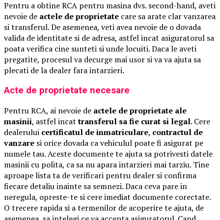
Pentru a obtine RCA pentru masina dvs. second-hand, aveti
nevoie de
actele de proprietate
care sa arate clar vanzarea
si transferul. De asemenea, veti avea nevoie de o dovada
valida de identitate si de adresa, astfel incat asiguratorul sa
poata verifica cine sunteti si unde locuiti. Daca le aveti
pregatite, procesul va decurge mai usor si va va ajuta sa
plecati de la dealer fara intarzieri.
Acte de proprietate necesare
Pentru RCA, ai nevoie de
actele de proprietate ale
masinii
, astfel incat
transferul sa fie curat si legal
. Cere
dealerului
certificatul de inmatriculare
,
contractul de
vanzare
si orice dovada ca vehiculul poate fi asigurat pe
numele tau. Aceste documente te ajuta sa potrivesti datele
masinii cu polita, ca sa nu apara intarzieri mai tarziu. Tine
aproape lista ta de verificari pentru dealer si confirma
fiecare detaliu inainte sa semnezi. Daca ceva pare in
neregula, opreste-te si cere imediat documente corectate.
O trecere rapida si a termenilor de acoperire te ajuta, de
asemenea, sa intelegi ce va accepta asiguratorul. Cand