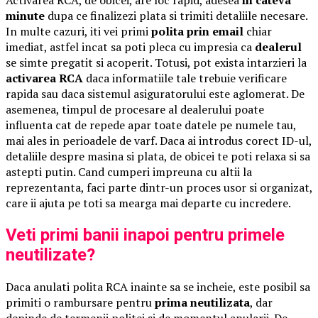
minute
dupa ce finalizezi plata si trimiti detaliile necesare.
In multe cazuri, iti vei primi
polita prin email
chiar
imediat, astfel incat sa poti pleca cu impresia ca
dealerul
se simte pregatit si acoperit. Totusi, pot exista intarzieri la
activarea RCA
daca informatiile tale trebuie verificare
rapida sau daca sistemul asiguratorului este aglomerat. De
asemenea, timpul de procesare al dealerului poate
influenta cat de repede apar toate datele pe numele tau,
mai ales in perioadele de varf. Daca ai introdus corect ID-ul,
detaliile despre masina si plata, de obicei te poti relaxa si sa
astepti putin. Cand cumperi impreuna cu altii la
reprezentanta, faci parte dintr-un proces usor si organizat,
care ii ajuta pe toti sa mearga mai departe cu incredere.
Veti primi banii inapoi pentru primele
neutilizate?
Daca anulati polita RCA inainte sa se incheie, este posibil sa
primiti o rambursare pentru
prima neutilizata
, dar
depinde de termenii politei si de momentul anularii. De