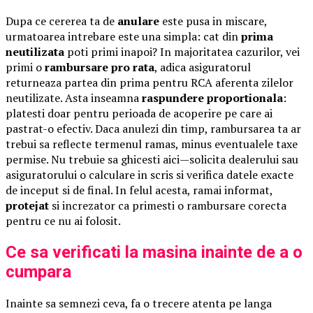
Dupa ce cererea ta de
anulare
este pusa in miscare,
urmatoarea intrebare este una simpla: cat din
prima
neutilizata
poti primi inapoi? In majoritatea cazurilor, vei
primi o
rambursare pro rata
, adica asiguratorul
returneaza partea din prima pentru RCA aferenta zilelor
neutilizate. Asta inseamna
raspundere proportionala
:
platesti doar pentru perioada de acoperire pe care ai
pastrat-o efectiv. Daca anulezi din timp, rambursarea ta ar
trebui sa reflecte termenul ramas, minus eventualele taxe
permise. Nu trebuie sa ghicesti aici—solicita dealerului sau
asiguratorului o calculare in scris si verifica datele exacte
de inceput si de final. In felul acesta, ramai informat,
protejat
si increzator ca primesti o rambursare corecta
pentru ce nu ai folosit.
Ce sa verificati la masina inainte de a o
cumpara
Inainte sa semnezi ceva, fa o trecere atenta pe langa