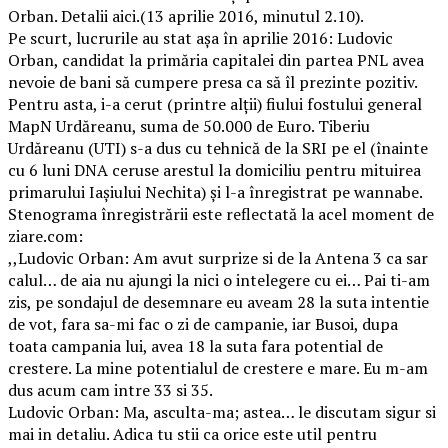
Orban. Detalii aici.(13 aprilie 2016, minutul 2.10).
Pe scurt, lucrurile au stat așa în aprilie 2016: Ludovic
Orban, candidat la primăria capitalei din partea PNL avea
nevoie de bani să cumpere presa ca să îl prezinte pozitiv.
Pentru asta, i-a cerut (printre alții) fiului fostului general
MapN Urdăreanu, suma de 50.000 de Euro. Tiberiu
Urdăreanu (UTI) s-a dus cu tehnică de la SRI pe el (înainte
cu 6 luni DNA ceruse arestul la domiciliu pentru mituirea
primarului Iașiului Nechita) și l-a înregistrat pe wannabe.
Stenograma înregistrării este reflectată la acel moment de
ziare.com:
,,Ludovic Orban: Am avut surprize si de la Antena 3 ca sar
calul… de aia nu ajungi la nici o intelegere cu ei… Pai ti-am
zis, pe sondajul de desemnare eu aveam 28 la suta intentie
de vot, fara sa-mi fac o zi de campanie, iar Busoi, dupa
toata campania lui, avea 18 la suta fara potential de
crestere. La mine potentialul de crestere e mare. Eu m-am
dus acum cam intre 33 si 35.
Ludovic Orban: Ma, asculta-ma; astea… le discutam sigur si
mai in detaliu. Adica tu stii ca orice este util pentru