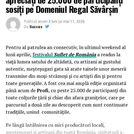
înmatriculare DB-07-FDA.
sosiți pe Domeniul Regal Săvârșin
– Management defectuos (fiind revocat prin ordinul
ministrului Justitiei nr. 2726 din 10 iulie 2018), fiind
Publicat
acum 3 luni
pe
mai 11, 2026
reintegrat in functia publica de director penitenciar
De
Succes
[Tribunalul Dâmbovița dând următoarea
soluție: „Admite acțiunea în parte. Completează
dispozitivul sentinței nr. 859/11 07.2019 pronunțată în
Pentru al patrulea an consecutiv, în ultimul weekend al
dosarul nr. 567/120/2019 al Tribunalului Dâmbovița, în
lunii aprilie,
festivalul
Suflet de România
a readus la
sensul că dispune reintegrarea reclamantului în funcția
viață lumea satului de altădată, cu artizani ai gustului
publică deținută, de director al Penitenciarului de femei
autentic, meșteșugari gata să arate tainele unor meserii
Targșoru Nou. Respinge cererea de obligare a pârâtului
transmise din moși-strămoși și cu artiști din și pentru
la plata daunelor morale. Document: Hotarâre
toate generațiile. A fost cea mai amplă ediție organizată
1429/2019 03.12.2019.”]. De fapt, era a doua revocare și,
până acum de
Profi
, cu peste 25.000 de participanți din
din motive misterioase, a revenit pe aceeași funcție, în
toate colțurile țării și chiar din afara granițelor, care pe
același loc.
parcursul a două zile au descoperit cum sunt continuate
Dacă organele de control ale dv., domnule ministru, s-ar
tradițiile, unind comunitățile.
apleca cu obiectivitate asupra acestui caz, Stanciu Florin
ar trebui să “beneficieze” de o a treia revocare. Istoricul,
Pe lângă întâlnirea cu mici producători locali,
insa, nu ne incurajeaza sa speram intr-o “vitejie” din
meșteșugari și artizani din toată România, vizitatorii s-