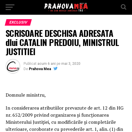
EXCLUSIV
SCRISOARE DESCHISA ADRESATA
dlui CATALIN PREDOIU, MINISTRUL
JUSTITIEI
Publicat
acum 6 ani
pe
mai 3, 2020
De
Prahova Mea
Domnule ministru,
In considerarea atributiilor prevazute de art. 12 din HG
nr. 652/2009 privind organizarea şi funcţionarea
Ministerului Justiţiei, cu modificările şi completările
ulterioare, coroborate cu prevederile art. 1, alin. (1) din