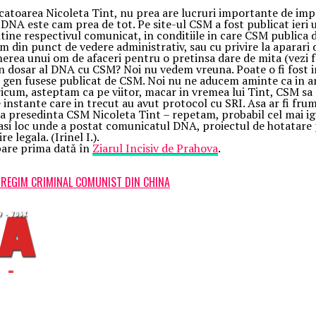
toarea Nicoleta Tint, nu prea are lucruri importante de impar
 DNA este cam prea de tot. Pe site-ul CSM a fost publicat ieri
tine respectivul comunicat, in conditiile in care CSM publica de
m din punct de vedere administrativ, sau cu privire la aparari d
erea unui om de afaceri pentru o pretinsa dare de mita (vezi 
un dosar al DNA cu CSM? Noi nu vedem vreuna. Poate o fi fost in
t gen fusese publicat de CSM. Noi nu ne aducem aminte ca in a
cum, asteptam ca pe viitor, macar in vremea lui Tint, CSM sa a
 instante care in trecut au avut protocol cu SRI. Asa ar fi fru
a presedinta CSM Nicoleta Tint – repetam, probabil cel mai ign
lasi loc unde a postat comunicatul DNA, proiectul de hotatare 
e legala. (Irinel I.).
are prima dată în
Ziarul Incisiv de Prahova
.
L REGIM CRIMINAL COMUNIST DIN CHINA