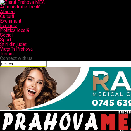
Administrație locală
Afaceri
Cultură
Eveniment
Exclusiv
Politică locală
Social
Sport
Știri din județ
Viața în Prahova
Turism
Connect with us