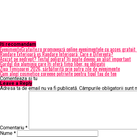
Iti recomandam
EvenimenteGratuite.ro promovează online evenimentele cu acces gratuit
Randare Exterioară vs Randare Interioară: Care e Diferența?
Acuzat pe nedrept? Testul poligraf îţi poate deveni un aliat important
Gardul din aluminiu care îți oferă timp liber, nu obligații
Ziua Timișoarei 2026, sărbătorită prin patru zile de evenimente
Cum alegi cosmetice coreene potrivite pentru tipul tau de ten
Comenteaza si tu
Leave a Reply
Adresa ta de email nu va fi publicată.
Câmpurile obligatorii sunt
Comentariu
*
Nume
*