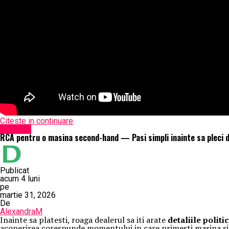
Citeste in continuare
Exclusiv
RCA pentru o masina second-hand — Pasi simpli inainte sa pleci d
Publicat
acum 4 luni
pe
martie 31, 2026
De
AlexandraM
Inainte sa platesti, roaga dealerul sa iti arate
detaliile politi
acoperirea corespunde momentului in care primesti masina si a