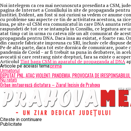
Noi intelegem ca cea mai necunoscuta presedinta a CSM, judeca
pagina de Internet a Consiliului in site de propaganda pentru
Justitiei. Evident, am fost si noi curiosi sa vedem ce anume con
cu probleme sau aspecte ce tin de activitatea acestora, sa zice
insa, pe site-ul CSM era comunicatul in care DNA anunta retin
raspundeti de tot ce se intampla in Consiliu, ce legatura are 
atat timp cat in urma cu cateva zile un alt comunicat de aces
propaganda pentru DNA. Daca insa au existat, e foarte rau. Ori
din cauzele fabricate impreuna cu SRI, inclusiv cele dispuse de
Pe de alta parte, daca tot este dornica de comunicare, poate c
pandemia de Covid – ar fi trebuit sa puna in dezbatere, in ace
avocatii si care restrang niste drepturi, fara sa existe o acoperir
Articolul
Tint baga CSM in aparatul de propaganda al DNA
ap
Articole pe aceiasi tema:
prima
Urmatorul
DEPUTAT PNL, ATAC VIOLENT: PANDEMIA, PROVOCATA DE IRESPONSABILU
Nu ratati
Orban instaurează dictatura – Ziarul Incisiv de Prahova
Citeste in continuare
Publicitate