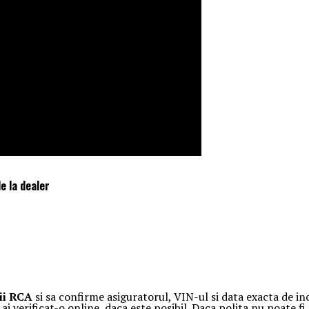
e la dealer
cii RCA
si sa confirme asiguratorul, VIN-ul si data exacta de in
i verificat-o online, daca este posibil. Daca polita nu poate 