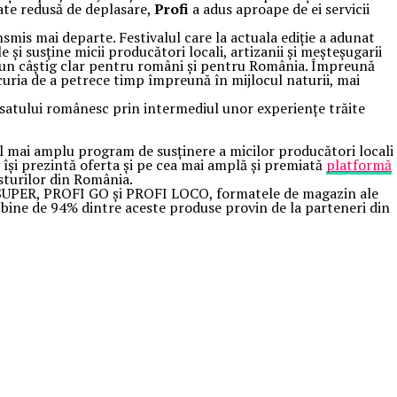
tate redusă de deplasare,
Profi
a adus aproape de ei servicii
nsmis mai departe. Festivalul care la actuala ediție a adunat
e și susține micii producători locali, artizanii și meșteșugarii
e un câștig clar pentru români și pentru România. Împreună
curia de a petrece timp împreună în mijlocul naturii, mai
le satului românesc prin intermediul unor experiențe trăite
el mai amplu program de susținere a micilor producători locali
i își prezintă oferta și pe cea mai amplă și premiată
platformă
usturilor din România.
OFI SUPER, PROFI GO și PROFI LOCO, formatele de magazin ale
ai bine de 94% dintre aceste produse provin de la parteneri din