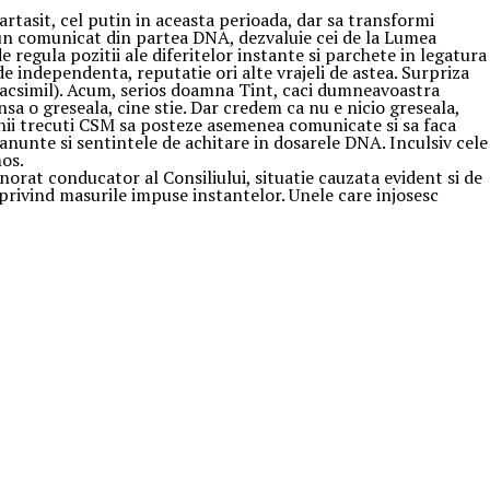
tasit, cel putin in aceasta perioada, dar sa transformi
 un comunicat din partea DNA, dezvaluie cei de la Lumea
 regula pozitii ale diferitelor instante si parchete in legatura
e independenta, reputatie ori alte vrajeli de astea. Surpriza
facsimil). Acum, serios doamna Tint, caci dumneavoastra
sa o greseala, cine stie. Dar credem ca nu e nicio greseala,
nii trecuti CSM sa posteze asemenea comunicate si sa faca
nunte si sentintele de achitare in dosarele DNA. Inculsiv cele
mos.
orat conducator al Consiliului, situatie cauzata evident si de
privind masurile impuse instantelor. Unele care injosesc