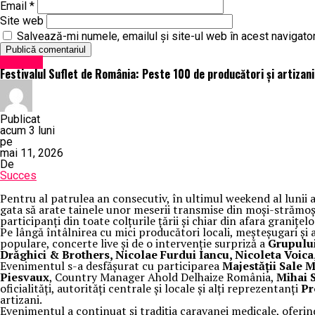
Email
*
Site web
Salvează-mi numele, emailul și site-ul web în acest navigato
Exclusiv
Festivalul Suflet de România: Peste 100 de producători și artizani
Publicat
acum 3 luni
pe
mai 11, 2026
De
Succes
Pentru al patrulea an consecutiv, în ultimul weekend al lunii a
gata să arate tainele unor meserii transmise din moși-strămoși
participanți din toate colțurile țării și chiar din afara graniț
Pe lângă întâlnirea cu mici producători locali, meșteșugari și a
populare, concerte live și de o intervenție surpriză a
Grupulu
Drăghici & Brothers, Nicolae Furdui Iancu, Nicoleta Voica
Evenimentul s-a desfășurat cu participarea
Majestății Sale 
Piesvaux
, Country Manager Ahold Delhaize România,
Mihai 
oficialități, autorități centrale și locale și alți reprezentanți
Pr
artizani.
Evenimentul a continuat și tradiția caravanei medicale, oferin