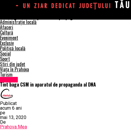
Ziarul Prahova MEA
Tint baga CSM in aparatul de propaganda al DNA
Administrație locală
Afaceri
Cultură
Eveniment
Exclusiv
Politică locală
Social
Sport
Știri din județ
Viața în Prahova
Turism
Exclusiv
Tint baga CSM in aparatul de propaganda al DNA
Publicat
acum 6 ani
pe
mai 13, 2020
De
Prahova Mea