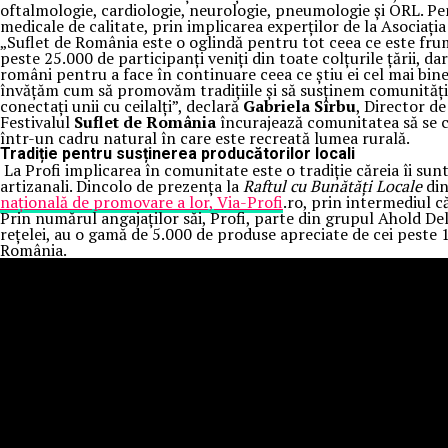
oftalmologie, cardiologie, neurologie, pneumologie și ORL. Pent
medicale de calitate, prin implicarea experților de la Asociaț
„Suflet de România este o oglindă pentru tot ceea ce este frum
peste 25.000 de participanți veniți din toate colțurile țării, da
români pentru a face în continuare ceea ce știu ei cel mai bi
învățăm cum să promovăm tradițiile și să susținem comunități, 
conectați unii cu ceilalți”, declară
Gabriela Sîrbu
, Director d
Festivalul
Suflet de România
încurajează comunitatea să se co
într-un cadru natural în care este recreată lumea rurală.
Tradiție pentru susținerea producătorilor locali
La Profi implicarea în comunitate este o tradiție căreia îi sunt
artizanali. Dincolo de prezența la
Raftul cu Bunătăți Locale
din
națională de promovare a lor, Via-Profi
.ro, prin intermediul c
Prin numărul angajaților săi, Profi, parte din grupul Ahold 
rețelei, au o gamă de 5.000 de produse apreciate de cei peste 1
România.