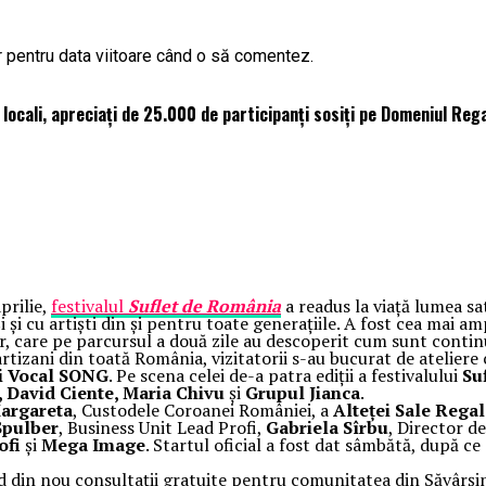
r pentru data viitoare când o să comentez.
 locali, apreciați de 25.000 de participanți sosiți pe Domeniul Reg
prilie,
festivalul
Suflet de România
a readus la viață lumea sat
 și cu artiști din și pentru toate generațiile. A fost cea mai 
elor, care pe parcursul a două zile au descoperit cum sunt contin
rtizani din toată România, vizitatorii s-au bucurat de ateliere c
i Vocal SONG
. Pe scena celei de-a patra ediții a festivalului
Su
, David Ciente, Maria Chivu
și
Grupul Jianca
.
Margareta
, Custodele Coroanei României, a
Alteței Sale Rega
Spulber
, Business Unit Lead Profi,
Gabriela Sîrbu
, Director d
ofi
și
Mega Image
. Startul oficial a fost dat sâmbătă, după ce
d din nou consultații gratuite pentru comunitatea din Săvârșin 