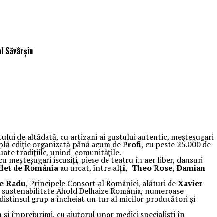
al Săvârșin
ului de altădată, cu artizani ai gustului autentic, meșteșugari
amplă ediție organizată până acum de
Profi
, cu peste 25.000 de
uate tradițiile, unind comunitățile.
u meșteșugari iscusiți, piese de teatru în aer liber, dansuri
flet de România
au urcat, între alții,
Theo Rose, Damian
le Radu
, Principele Consort al României, alături de
Xavier
e sustenabilitate Ahold Delhaize România, numeroase
 distinsul grup a încheiat un tur al micilor producători și
și împrejurimi, cu ajutorul unor medici specialiști în