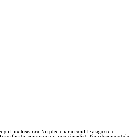
ceput, inclusiv ora. Nu pleca pana cand te asiguri ca
fi transferata, cumpara una noua imediat. Tine documentele