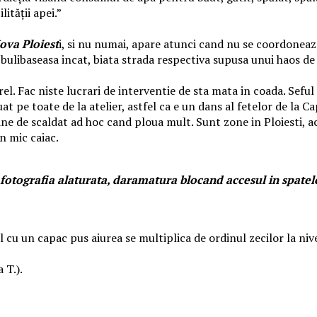
ităţii apei.”
ova Ploiest
i, si nu numai, apare atunci cand nu se coordoneaza 
bulibaseasa incat, biata strada respectiva supusa unui haos de lu
l. Fac niste lucrari de interventie de sta mata in coada. Seful 
at pe toate de la atelier, astfel ca e un dans al fetelor de la C
ine de scaldat ad hoc cand ploua mult. Sunt zone in Ploiesti, ac
n mic caiac.
 fotografia alaturata, daramatura blocand accesul in spatele 
 cu un capac pus aiurea se multiplica de ordinul zecilor la nive
a T.).