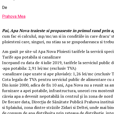
De
Prahova Mea
Pai, Apa Nova traieste si propaseste in primul rand prin a
cum fac ei calculul, mp/mc/an si in conditiile in care dracu’
ploiesteni care, singuri, nu stiau sa se gospodareasca si treb
Am gasit pe site-ul Apa Nova Ploiesti tarifele la servicii spec
Tarife apa potabila si canalizare
Incepand cu data de 4 iulie 2019, tarifele la serviciul public
·apa potabila: 2,91 lei/mc (exclusiv TVA)
·canalizare (ape uzate si ape pluviale): 1,26 lei/mc (exclusiv 
Cota legala de TVA pentru serviciul public de alimentare cu a
Din iunie 2000, adica de fix 10 ani, Apa Nova nu a reusit sa am
furnizare a apei potabile, infrastructura, uneori cea mosteni
căreia apa a devenit nepotabilă în centrul şi în zona de nord a
De fiecare data, Direcţia de Sănătate Publică Prahova institui
si Splaiului, zona dintre străzile Zidari si Deltei, unde mai b
de consum de apa distribuita prin reţeaua de distribuţie, inte