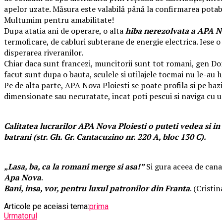
apelor uzate. Măsura este valabilă până la confirmarea potabil
Multumim pentru amabilitate!
Dupa atatia ani de operare, o alta
hiba nerezolvata a APA N
termoficare, de cabluri subterane de energie electrica. Iese o 
disperarea riveranilor.
Chiar daca sunt francezi, muncitorii sunt tot romani, gen Dore
facut sunt dupa o bauta, sculele si utilajele tocmai nu le-au lu
Pe de alta parte, APA Nova Ploiesti se poate profila si pe baz
dimensionate sau necuratate, incat poti pescui si naviga cu u
Calitatea lucrarilor APA Nova Ploiesti o puteti vedea si in
batrani (str. Gh. Gr. Cantacuzino nr. 220 A, bloc 130 C).
„Lasa, ba, ca la romani merge si asa!”
Si gura aceea de canal
Apa Nova
.
Bani, insa, vor, pentru luxul patronilor din Franta
. (Cristin
Articole pe aceiasi tema:
prima
Urmatorul