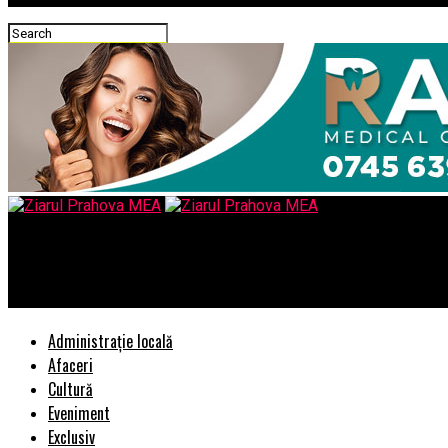
Ziarul Prahova MEA
Sa nu va mai aud cu sintagma „apa de ploaie” pentru a desemna 
Administrație locală
Afaceri
Cultură
Eveniment
Exclusiv