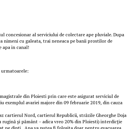
ul concesionar al serviciului de colectare ape pluviale. Dupa
a nimeni cu galeata, trai neneaca pe banii prostilor de
e apa in canal!
nt urmatoarele:
magistrale din Ploiesti prin care este asigurat serviciul de
riu exemplul avariei majore din 09 februarie 2019, din cauza
az cartierul Nord, cartierul Republicii, străzile Gheorghe Doja
cu rugină şi pământ – adica vreo 20% din Ploiesti) interdicţie
at pe dinţi. „Apa va putea fi folosita doar pentru evacuarea