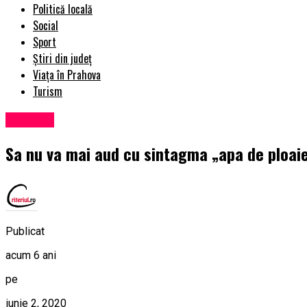
Politică locală
Social
Sport
Știri din județ
Viața în Prahova
Turism
Exclusiv
Sa nu va mai aud cu sintagma „apa de ploai
Publicat
acum 6 ani
pe
iunie 2, 2020