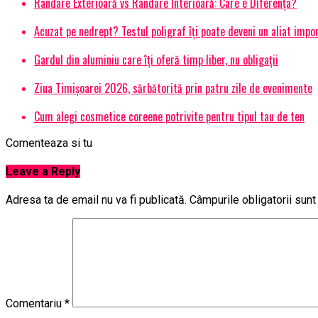
Randare Exterioară vs Randare Interioară: Care e Diferența?
Acuzat pe nedrept? Testul poligraf îţi poate deveni un aliat impo
Gardul din aluminiu care îți oferă timp liber, nu obligații
Ziua Timișoarei 2026, sărbătorită prin patru zile de evenimente
Cum alegi cosmetice coreene potrivite pentru tipul tau de ten
Comenteaza si tu
Leave a Reply
Adresa ta de email nu va fi publicată.
Câmpurile obligatorii sun
Comentariu
*