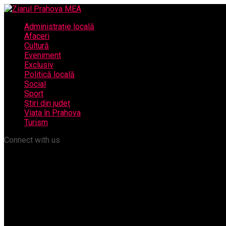
Administrație locală
Afaceri
Cultură
Eveniment
Exclusiv
Politică locală
Social
Sport
Știri din județ
Viața în Prahova
Turism
Connect with us