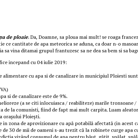
pa de ploaie
. Da, Doamne, sa ploua mai mult! se roaga francez
 stie ce cantitate de apa meteorica se aduna, ca doar n-o masoar
uia sa vina ditamai grupul frantuzesc sa ne dea sa bem si sa bag
ifice incepand cu 04 iulie 2019:
 de alimentare cu apa si de canalizare in municipiul Ploiesti su
TVA)
pa si de canalizare este de 9%.
elioreze (a se citi inlocuiasca / reabiliteze) marile tronsoane / 
ta de la comunisti, fiind de fapt mai mult carpita. Luam aleato
 oraşului Ploieşti.
e in zona de aprovizionare cu apă potabilă afectată (in acest c
ine de 30 de mii de oameni s-au trezit că la robinete curge apa 
rdicţia vizând consumul de apa pentru băut, gătit, spălat, spăl