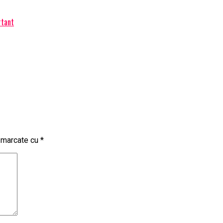
rtant
t marcate cu
*