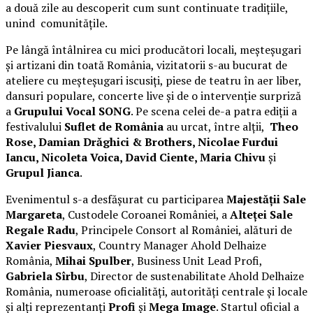
a două zile au descoperit cum sunt continuate tradițiile,
unind comunitățile.
Pe lângă întâlnirea cu mici producători locali, meșteșugari
și artizani din toată România, vizitatorii s-au bucurat de
ateliere cu meșteșugari iscusiți, piese de teatru în aer liber,
dansuri populare, concerte live și de o intervenție surpriză
a
Grupului Vocal SONG
. Pe scena celei de-a patra ediții a
festivalului
Suflet de România
au urcat, între alții,
Theo
Rose, Damian Drăghici & Brothers, Nicolae Furdui
Iancu, Nicoleta Voica, David Ciente, Maria Chivu
și
Grupul Jianca
.
Evenimentul s-a desfășurat cu participarea
Majestății Sale
Margareta
, Custodele Coroanei României, a
Alteței Sale
Regale Radu
, Principele Consort al României, alături de
Xavier Piesvaux
, Country Manager Ahold Delhaize
România,
Mihai Spulber
, Business Unit Lead Profi,
Gabriela Sîrbu
, Director de sustenabilitate Ahold Delhaize
România, numeroase oficialități, autorități centrale și locale
și alți reprezentanți
Profi
și
Mega Image
. Startul oficial a