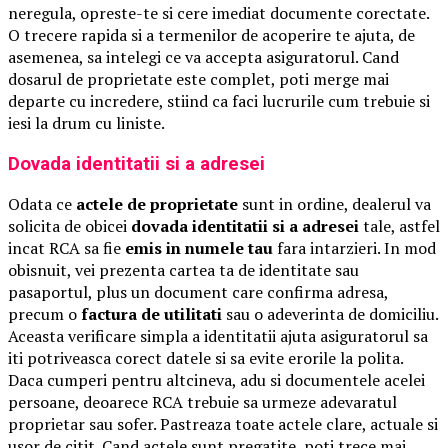
neregula, opreste-te si cere imediat documente corectate.
O trecere rapida si a termenilor de acoperire te ajuta, de
asemenea, sa intelegi ce va accepta asiguratorul. Cand
dosarul de proprietate este complet, poti merge mai
departe cu incredere, stiind ca faci lucrurile cum trebuie si
iesi la drum cu liniste.
Dovada identitatii si a adresei
Odata ce
actele de proprietate
sunt in ordine, dealerul va
solicita de obicei
dovada identitatii si a adresei
tale, astfel
incat RCA sa fie
emis in numele tau
fara intarzieri. In mod
obisnuit, vei prezenta cartea ta de identitate sau
pasaportul, plus un document care confirma adresa,
precum o
factura de utilitati
sau o adeverinta de domiciliu.
Aceasta verificare simpla a identitatii ajuta asiguratorul sa
iti potriveasca corect datele si sa evite erorile la polita.
Daca cumperi pentru altcineva, adu si documentele acelei
persoane, deoarece RCA trebuie sa urmeze adevaratul
proprietar sau sofer. Pastreaza toate actele clare, actuale si
usor de citit. Cand actele sunt pregatite, poti trece mai