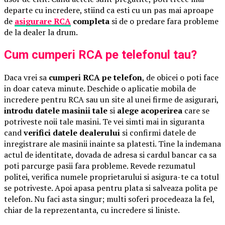
departe cu incredere, stiind ca esti cu un pas mai aproape
de
asigurare RCA
completa
si de o predare fara probleme
de la dealer la drum.
Cum cumperi RCA pe telefonul tau?
Daca vrei sa
cumperi RCA pe telefon
, de obicei o poti face
in doar cateva minute. Deschide o aplicatie mobila de
incredere pentru RCA sau un site al unei firme de asigurari,
introdu datele masinii tale
si
alege acoperirea
care se
potriveste noii tale masini. Te vei simti mai in siguranta
cand
verifici datele dealerului
si confirmi datele de
inregistrare ale masinii inainte sa platesti. Tine la indemana
actul de identitate, dovada de adresa si cardul bancar ca sa
poti parcurge pasii fara probleme. Revede rezumatul
politei, verifica numele proprietarului si asigura-te ca totul
se potriveste. Apoi apasa pentru plata si salveaza polita pe
telefon. Nu faci asta singur; multi soferi procedeaza la fel,
chiar de la reprezentanta, cu incredere si liniste.