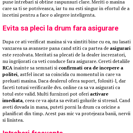
pune intrebari si obtine raspunsuri clare. Meriti o masina
care sa ti se potriveasca, iar tu nu esti singur in efortul de a
incetini pentru a face o alegere inteligenta.
Evita sa pleci la drum fara asigurare
Dupa ce ati verificat masina si va simtiti bine cu ea, nu lasati
vanzarea sa avanseze pana cand stiti ca partea de
asigurari
este rezolvata. Meritati sa plecati de la dealer increzatori,
nu ingrijorati ca veti conduce fara asigurare. Cereti detaliile
RCA
inainte sa semnati si
confirmati ora de incepere a
politei
, astfel incat sa coincida cu momentul in care va
preluati masina. Daca dealerul ofera suport, folositi-l, dar
faceti totusi verificarile dvs. online ca sa va asigurati ca
totul este valid. Multi furnizori pot oferi
activare
imediata
, ceea ce va ajuta sa evitati golurile si stresul. Cand
aveti dovada in mana, puteti porni la drum ca oricine a
planificat din timp. Acest pas mic va protejeaza banii, nervii
si linistea.