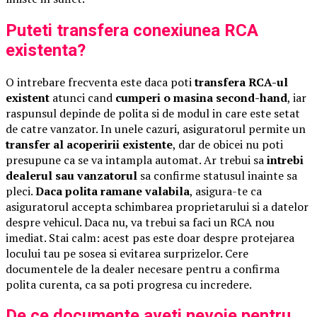
Puteti transfera conexiunea RCA
existenta?
O intrebare frecventa este daca poti
transfera RCA-ul
existent
atunci cand
cumperi o masina second-hand
, iar
raspunsul depinde de polita si de modul in care este setat
de catre vanzator. In unele cazuri, asiguratorul permite un
transfer al acoperirii existente
, dar de obicei nu poti
presupune ca se va intampla automat. Ar trebui sa
intrebi
dealerul sau vanzatorul
sa confirme statusul inainte sa
pleci.
Daca polita ramane valabila
, asigura-te ca
asiguratorul accepta schimbarea proprietarului si a datelor
despre vehicul. Daca nu, va trebui sa faci un RCA nou
imediat. Stai calm: acest pas este doar despre protejarea
locului tau pe sosea si evitarea surprizelor. Cere
documentele de la dealer necesare pentru a confirma
polita curenta, ca sa poti progresa cu incredere.
De ce documente aveti nevoie pentru