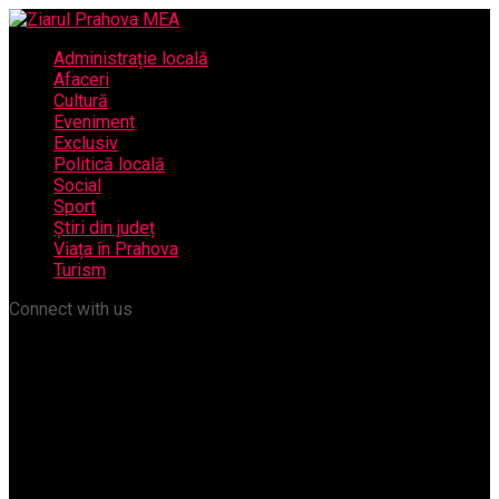
Administrație locală
Afaceri
Cultură
Eveniment
Exclusiv
Politică locală
Social
Sport
Știri din județ
Viața în Prahova
Turism
Connect with us