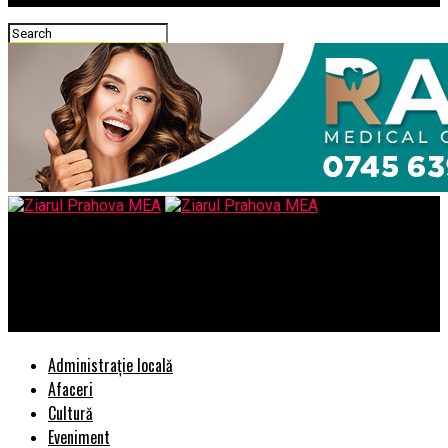
Ziarul Prahova MEA
De ce insista oare PNL cu introducerea HG in Parlament numai
ei stiu, dar si altii …
Administrație locală
Afaceri
Cultură
Eveniment