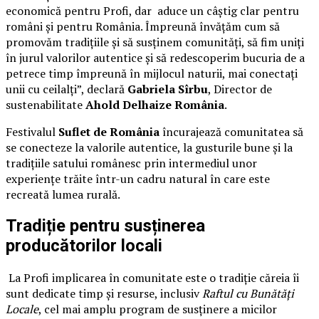
economică pentru Profi, dar aduce un câștig clar pentru
români și pentru România. Împreună învățăm cum să
promovăm tradițiile și să susținem comunități, să fim uniți
în jurul valorilor autentice și să redescoperim bucuria de a
petrece timp împreună în mijlocul naturii, mai conectați
unii cu ceilalți”, declară
Gabriela Sîrbu
, Director de
sustenabilitate
Ahold Delhaize România
.
Festivalul
Suflet de România
încurajează comunitatea să
se conecteze la valorile autentice, la gusturile bune și la
tradițiile satului românesc prin intermediul unor
experiențe trăite într-un cadru natural în care este
recreată lumea rurală.
Tradiție pentru susținerea
producătorilor locali
La Profi implicarea în comunitate este o tradiție căreia îi
sunt dedicate timp și resurse, inclusiv
Raftul cu Bunătăți
Locale
, cel mai amplu program de susținere a micilor