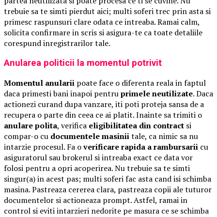
partea neutilizata si poate procesa ce ti se cuvine. Nu
trebuie sa te simti pierdut aici; multi soferi trec prin asta si
primesc raspunsuri clare odata ce intreaba. Ramai calm,
solicita confirmare in scris si asigura-te ca toate detaliile
corespund inregistrarilor tale.
Anularea politicii la momentul potrivit
Momentul anularii
poate face o diferenta reala in faptul
daca primesti bani inapoi pentru
primele neutilizate
. Daca
actionezi curand dupa vanzare, iti poti proteja sansa de a
recupera o parte din ceea ce ai platit. Inainte sa trimiti o
anulare polita
, verifica
eligibilitatea din contract
si
compar-o cu
documentele masinii
tale, ca nimic sa nu
intarzie procesul. Fa o
verificare rapida a rambursarii
cu
asiguratorul sau brokerul si intreaba exact ce data vor
folosi pentru a opri acoperirea. Nu trebuie sa te simti
singur(a) in acest pas; multi soferi fac asta cand isi schimba
masina. Pastreaza cererea clara, pastreaza copii ale tuturor
documentelor si actioneaza prompt. Astfel, ramai in
control si eviti intarzieri nedorite pe masura ce se schimba