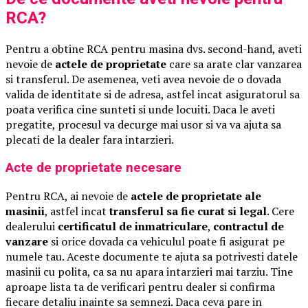
RCA?
Pentru a obtine RCA pentru masina dvs. second-hand, aveti
nevoie de
actele de proprietate
care sa arate clar vanzarea
si transferul. De asemenea, veti avea nevoie de o dovada
valida de identitate si de adresa, astfel incat asiguratorul sa
poata verifica cine sunteti si unde locuiti. Daca le aveti
pregatite, procesul va decurge mai usor si va va ajuta sa
plecati de la dealer fara intarzieri.
Acte de proprietate necesare
Pentru RCA, ai nevoie de
actele de proprietate ale
masinii
, astfel incat
transferul sa fie curat si legal
. Cere
dealerului
certificatul de inmatriculare
,
contractul de
vanzare
si orice dovada ca vehiculul poate fi asigurat pe
numele tau. Aceste documente te ajuta sa potrivesti datele
masinii cu polita, ca sa nu apara intarzieri mai tarziu. Tine
aproape lista ta de verificari pentru dealer si confirma
fiecare detaliu inainte sa semnezi. Daca ceva pare in