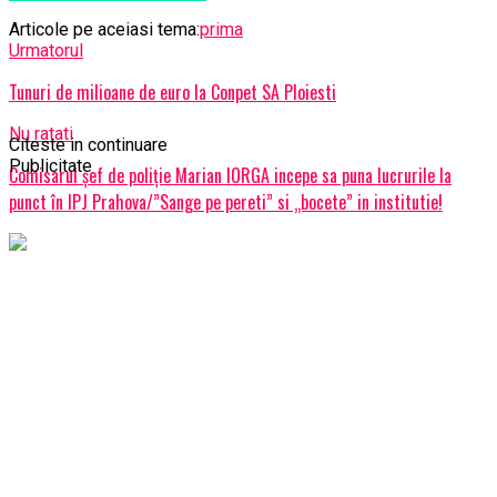
Articole pe aceiasi tema:
prima
Urmatorul
Tunuri de milioane de euro la Conpet SA Ploiesti
Nu ratati
Citeste in continuare
Publicitate
Comisarul şef de poliţie Marian IORGA incepe sa puna lucrurile la
punct în IPJ Prahova/”Sange pe pereti” si „bocete” in institutie!