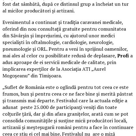
fost dat sâmbătă, după ce distinsul grup a încheiat un tur
al micilor producători și artizani.
Evenimentul a continuat și tradiția caravanei medicale,
oferind din nou consultații gratuite pentru comunitatea
din Săvârșin și împrejurimi, cu ajutorul unor medici
specialiști în oftalmologie, cardiologie, neurologie,
pneumologie și ORL. Pentru a veni în sprijinul oamenilor,
mai ales al celor cu posibilitate redusă de deplasare,
Profi
a
adus aproape de ei servicii medicale de calitate, prin
implicarea experților de la Asociația ATI „Aurel
Mogoșeanu” din Timișoara.
„Suflet de România este o oglindă pentru tot ceea ce este
frumos, bun și pentru ceea ce ne face bine și merită păstrat
și transmis mai departe. Festivalul care la actuala ediție a
adunat peste 25.000 de participanți veniți din toate
colțurile țării, dar și din afara granițelor, arată cum se pot
consolida comunitățile și susține micii producători locali,
artizanii și meșteșugarii români pentru a face în continuare
ceea ce știu ei cel mai bine. Festivalul nu are o miză