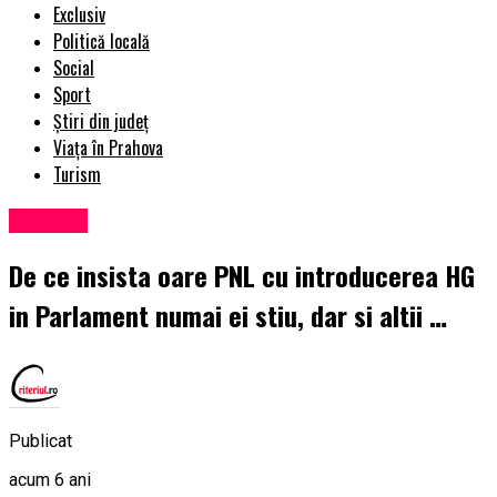
Exclusiv
Politică locală
Social
Sport
Știri din județ
Viața în Prahova
Turism
Exclusiv
De ce insista oare PNL cu introducerea HG
in Parlament numai ei stiu, dar si altii …
Publicat
acum 6 ani