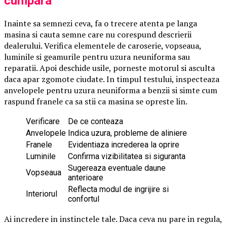
cumpara
Inainte sa semnezi ceva, fa o trecere atenta pe langa
masina si cauta semne care nu corespund descrierii
dealerului. Verifica elementele de caroserie, vopseaua,
luminile si geamurile pentru uzura neuniforma sau
reparatii. Apoi deschide usile, porneste motorul si asculta
daca apar zgomote ciudate. In timpul testului, inspecteaza
anvelopele pentru uzura neuniforma a benzii si simte cum
raspund franele ca sa stii ca masina se opreste lin.
Verificare
De ce conteaza
Anvelopele
Indica uzura, probleme de aliniere
Franele
Evidentiaza increderea la oprire
Luminile
Confirma vizibilitatea si siguranta
Sugereaza eventuale daune
Vopseaua
anterioare
Reflecta modul de ingrijire si
Interiorul
confortul
Ai incredere in instinctele tale. Daca ceva nu pare in regula,