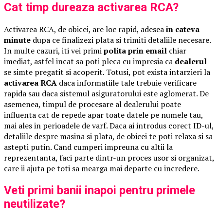
Cat timp dureaza activarea RCA?
Activarea RCA, de obicei, are loc rapid, adesea
in cateva
minute
dupa ce finalizezi plata si trimiti detaliile necesare.
In multe cazuri, iti vei primi
polita prin email
chiar
imediat, astfel incat sa poti pleca cu impresia ca
dealerul
se simte pregatit si acoperit. Totusi, pot exista intarzieri la
activarea RCA
daca informatiile tale trebuie verificare
rapida sau daca sistemul asiguratorului este aglomerat. De
asemenea, timpul de procesare al dealerului poate
influenta cat de repede apar toate datele pe numele tau,
mai ales in perioadele de varf. Daca ai introdus corect ID-ul,
detaliile despre masina si plata, de obicei te poti relaxa si sa
astepti putin. Cand cumperi impreuna cu altii la
reprezentanta, faci parte dintr-un proces usor si organizat,
care ii ajuta pe toti sa mearga mai departe cu incredere.
Veti primi banii inapoi pentru primele
neutilizate?