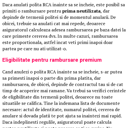
Daca anulati polita RCA inainte sa se incheie, este posibil sa
primiti o rambursare pentru
prima neutilizata
, dar
depinde de termenii politei si de momentul anularii. De
obicei, trebuie sa anulati cat mai repede, deoarece
asiguratorul calculeaza adesea rambursarea pe baza datei la
care primeste cererea dvs. In multe cazuri, rambursarea
este proportionala, astfel incat veti primi inapoi doar
partea pe care nu ati utilizat-o.
Eligibilitate pentru rambursare premium
Cand anulezi o polita RCA inainte sa se incheie, s-ar putea
sa primesti inapoi o parte din prima platita, dar
rambursarea, de obicei, depinde de contractul tau si de cat
timp de acoperire mai ramane. Va trebui sa verifici cerintele
de eligibilitate din termenii politei, deoarece nu toate
situatiile se califica. Tine la indemana lista de documente
necesare: actul de identitate, numarul politei, cererea de
anulare si dovada platii te pot ajuta sa inaintezi mai rapid.
Daca indeplinesti regulile, asiguratorul poate calcula