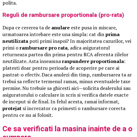
polita.
Reguli de rambursare proportionala (pro-rata)
Dupa ce cererea ta de
anulare
este pusa in miscare,
urmatoarea intrebare este una simpla: cat din
prima
neutilizata
poti primi inapoi? In majoritatea cazurilor, vei
primi o
rambursare pro rata
, adica asiguratorul
returneaza partea din prima pentru RCA aferenta zilelor
neutilizate. Asta inseamna
raspundere proportionala
:
platesti doar pentru perioada de acoperire pe care ai
pastrat-o efectiv. Daca anulezi din timp, rambursarea ta ar
trebui sa reflecte termenul ramas, minus eventualele taxe
permise. Nu trebuie sa ghicesti aici—solicita dealerului sau
asiguratorului o calculare in scris si verifica datele exacte
de inceput si de final. In felul acesta, ramai informat,
protejat
si increzator ca primesti o rambursare corecta
pentru ce nu ai folosit.
Ce sa verificati la masina inainte de a o