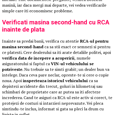
masinii, iar daca mergi mai departe, vei vedea verificarile
simple care iti economisesc probleme.
Verificati masina second-hand cu RCA
inainte de plata
Inainte sa predai banii, verifica cu atentie
RCA-ul pentru
masina second-hand
ca sa stii exact ce semnezi si pentru
ce platesti. Cere dealerului sa iti arate detaliile politei, apoi
verifica data de incepere a acoperirii
, numele
asiguratorului si faptul ca
VIN-ul vehiculului se
potriveste
. Nu trebuie sa te simti grabit; un dealer bun va
intelege. Daca ceva pare neclar, opreste-te si cere o copie
noua. Apoi
inspecteaza istoricul vehiculului
ca sa
depistezi accidente din trecut, goluri in kilometraj sau
schimbari de proprietate care ar putea sa iti afecteze
increderea. Cand te asiguri ca RCA-ul este activ si corect, te
protejezi de costuri si intarzieri neprevazute. Vei pleca
simtindu-te inclus, informat si gata sa pleci la drum cu
liniste in suflet.