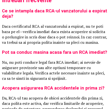
Intrebari frecvente
Ce se intampla daca RCA-ul vanzatorului a expirat
deja?
Daca certificatul RCA al vanzatorului a expirat, nu te poti
baza pe el—verifica imediat daca exista acoperire si solicita
o prelungire in scris doar daca o pot reinnoi. In caz contrar,
va trebui sa ai propria polita inainte sa pleci cu masina.
Pot sa conduc masina acasa fara un RCA imediat?
Nu, nu poti conduce legal fara RCA imediat; ai nevoie de
asigurare provizorie sau alte optiuni temporare cu
valabilitate legala. Verifica actele necesare inainte sa pleci,
ca sa te simti in siguranta si sprijinit.
Acopera asigurarea RCA accidentele in prima zi?
Da, RCA-ul tau acopera de obicei accidentele din prima zi,
daca polita este activa, dar verifica limitarile de acoperire,
perioada de asteptare, raspunderea dealerului si procesul