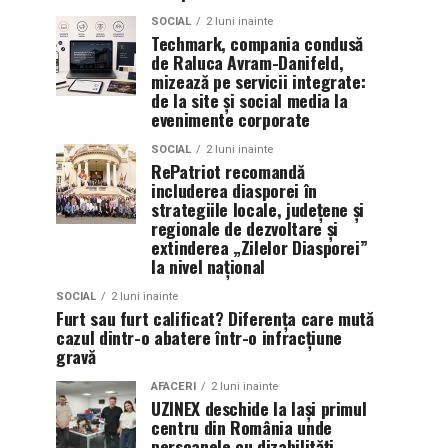
SOCIAL
2 luni inainte
Techmark, compania condusă
de Raluca Avram-Danifeld,
mizează pe servicii integrate:
de la site și social media la
evenimente corporate
SOCIAL
2 luni inainte
RePatriot recomandă
includerea diasporei în
strategiile locale, județene și
regionale de dezvoltare și
extinderea „Zilelor Diasporei”
la nivel național
SOCIAL
2 luni inainte
Furt sau furt calificat? Diferența care mută
cazul dintr-o abatere într-o infracțiune
gravă
AFACERI
2 luni inainte
UZINEX deschide la Iași primul
centru din România unde
persoanele cu dizabilități