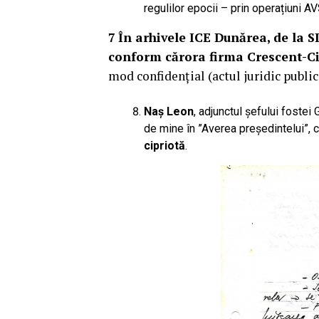
regulilor epocii – prin operațiuni AV
7
În arhivele ICE Dunărea, de la S
conform cărora firma Crescent-Ci
mod confidențial (actul juridic public
Naș Leon
, adjunctul șefului fostei
de mine în ”Averea președintelui”, 
cipriotă
.