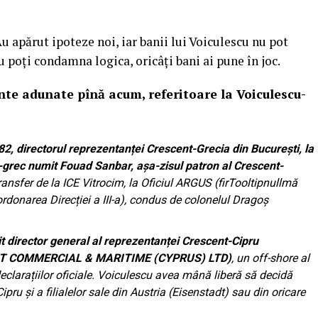
Au apărut ipoteze noi, iar banii lui Voiculescu nu pot
poți condamna logica, oricâți bani ai pune în joc.
nte adunate pînă acum, referitoare la Voiculescu-
82, directorul reprezentanței Crescent-Grecia din București, la
o-grec numit Fouad Sanbar, așa-zisul patron al Crescent-
transfer de la ICE Vitrocim, la Oficiul ARGUS (firTooltipnullmă
oordonarea Direcției a III-a), condus de colonelul Dragoș
t director general al reprezentanței Crescent-Cipru
ENT COMMERCIAL & MARITIME (CYPRUS) LTD)
, un off-shore al
clarațiilor oficiale. Voiculescu avea mână liberă să decidă
pru și a filialelor sale din Austria (Eisenstadt) sau din oricare