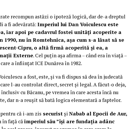
arate recompun astăzi o ipoteză logică, dar de-a dreptul
di a fi adevărată:
Imperiul lui Dan Voiculescu este
a, iar apoi pe cadavrul fostei unități acoperite a
in 1990, nu în Romtehnica, așa cum s-a lăsat să se
rescent-Cipru, o altă firmă acoperită și ea, a
mații Externe
. Cel puțin așa afirma – când era în viață –
l care a înființat ICE Dunărea în 1982.
oiculescu a fost, este, și va fi dispus să dea în judecată
care l-au controlat direct, secret și legal. A făcut-o deja,
, înclusiv cu Băcanu, pe vremea în care acesta încă nu
e, dar n-a reușit să bată logica elementară a faptelor.
 pentru că i-am zis
securist
și
Nabab al Epocii de Aur,
 în față că
imperiul său ”își are fundația adânc