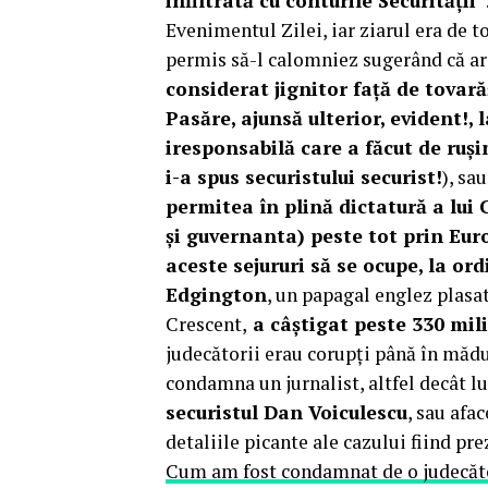
infiltrată cu conturile Securității”
Evenimentul Zilei, iar ziarul era de t
permis să-l calomniez sugerând că ar 
considerat jignitor față de tovară
Pasăre, ajunsă ulterior, evident!, l
iresponsabilă care a făcut de ruș
i-a spus securistului securist!
), sa
permitea în plină dictatură a lui 
și guvernanta) peste tot prin Euro
aceste sejururi să se ocupe, la ord
Edgington
, un papagal englez plasat
Crescent,
a câștigat peste 330 mil
judecătorii erau corupți până în măd
condamna un jurnalist, altfel decât l
securistul Dan Voiculescu
, sau afac
detaliile picante ale cazului fiind pr
Cum am fost condamnat de o judecăt