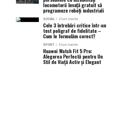
locomotorii învață gratuit să
programeze roboți industriali
SOCIAL
2 luni inainte
Cele 3 întrebări critice într-un
test poligraf de fidelitate –
Cum le formulăm corect?
SPORT
3 luni inainte
Huawei Watch Fit 5 Pro:
Alegerea Perfectă pentru Un
Stil de Viață Activ și Elegant