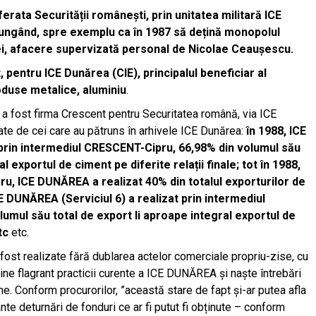
rata Securității românești, prin unitatea militară ICE
jungând, spre exemplu ca în 1987 să dețină monopolul
ei, afacere supervizată personal de Nicolae Ceaușescu.
, pentru ICE Dunărea (CIE), principalul beneficiar al
oduse metalice, aluminiu
.
 a fost firma Crescent pentru Securitatea română, via ICE
ate de cei care au pătruns în arhivele ICE Dunărea:
în 1988, ICE
, prin intermediul CRESCENT-Cipru, 66,98% din volumul său
l exportul de ciment pe diferite relații finale; tot în 1988,
u, ICE DUNĂREA a realizat 40% din totalul exporturilor de
E DUNĂREA (Serviciul 6) a realizat prin intermediul
mul său total de export li aproape integral exportul de
tc
etc.
ost realizate fără dublarea actelor comerciale propriu-zise, cu
ine flagrant practicii curente a ICE DUNĂREA și naște întrebări
âne. Conform procurorilor, ”această stare de fapt și-ar putea afla
nte deturnări de fonduri ce ar fi putut fi obținute – conform