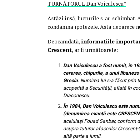
TURNĂTORUL Dan Voiculescu”
Astăzi însă, lucrurile s-au schimbat. 
condamna ipotezele. Asta deoarece nu 
Deocamdată,
informațiile importa
Crescent
, ar fi următoarele:
Dan Voiculescu a fost numit, în 19
cererea, chipurile, a unui libanez
Grecia
. Numirea lui s-a făcut prin 
acoperită a Securității, aflată în c
Diaconescu.
În 1984, Dan Voiculescu este numi
(denumirea exactă este CRESC
aceluiași Fouad Sanbar, conform de
asupra tuturor afacerilor Crescent-Ci
altă parte a lumii.