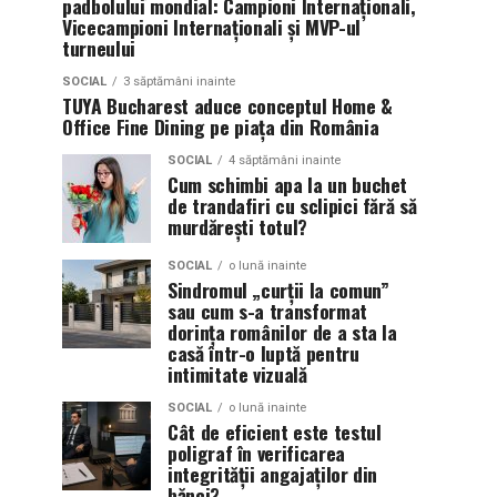
padbolului mondial: Campioni Internaționali,
Vicecampioni Internaționali și MVP-ul
turneului
SOCIAL
3 săptămâni inainte
TUYA Bucharest aduce conceptul Home &
Office Fine Dining pe piața din România
SOCIAL
4 săptămâni inainte
Cum schimbi apa la un buchet
de trandafiri cu sclipici fără să
murdărești totul?
SOCIAL
o lună inainte
Sindromul „curții la comun”
sau cum s-a transformat
dorința românilor de a sta la
casă într-o luptă pentru
intimitate vizuală
SOCIAL
o lună inainte
Cât de eficient este testul
poligraf în verificarea
integrității angajaților din
bănci?