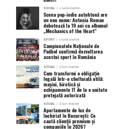
SOCIAL
o lună inainte
Scena pop-indie autohtonă are
un nou nume: Antonia Roman
debutează la 19 ani cu albumul
„Mechanics of the Heart”
SPORT
o lună inainte
Campionatele Naționale de
Padbol confirmă dezvoltarea
acestui sport în România
SOCIAL
2 luni inainte
Cum transformi o obligație
legală într-o cheltuială utilă:
mașini, birotică și
echipamente IT de la o unitate
protejată autorizată
SOCIAL
2 luni inainte
Apartamente de lux de
închiriat în București: Ce
caută clienții premium și
companiile în 2026?