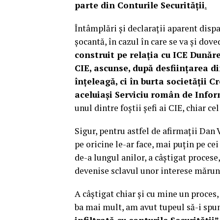
parte din Conturile Securității
.
Întâmplări și declarații aparent disp
șocantă, în cazul în care se va și dove
construit pe relația cu ICE Dunăre
CIE, ascunse, după desființarea d
înțeleagă, ci în burta societății C
aceluiași Serviciu român de Infor
unul dintre foștii șefi ai CIE, chiar ce
Sigur, pentru astfel de afirmații Dan V
pe oricine le-ar face, mai puțin pe cei 
de-a lungul anilor, a câștigat procese
devenise sclavul unor interese mărunt
A câștigat chiar și cu mine un proces,
ba mai mult, am avut tupeul să-i spun