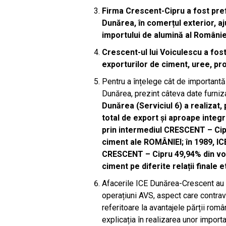
Firma Crescent-Cipru a fost prefe
Dunărea, în comerțul exterior, a
importului de alumină al Români
Crescent-ul lui Voiculescu a fost
exporturilor de ciment, uree, pr
Pentru a înțelege cât de importantă
Dunărea, prezint câteva date furniz
Dunărea (Serviciul 6) a realizat
total de export și aproape integra
prin intermediul CRESCENT – Cipr
ciment ale ROMÂNIEI; în 1989, IC
CRESCENT – Cipru 49,94% din volu
ciment pe diferite relații finale e
Afacerile ICE Dunărea-Crescent au f
operațiuni AVS, aspect care contrav
referitoare la avantajele părții rom
explicația în realizarea unor importa