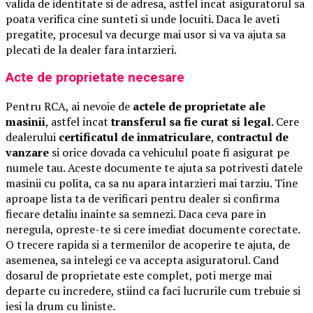
valida de identitate si de adresa, astfel incat asiguratorul sa
poata verifica cine sunteti si unde locuiti. Daca le aveti
pregatite, procesul va decurge mai usor si va va ajuta sa
plecati de la dealer fara intarzieri.
Acte de proprietate necesare
Pentru RCA, ai nevoie de
actele de proprietate ale
masinii
, astfel incat
transferul sa fie curat si legal
. Cere
dealerului
certificatul de inmatriculare
,
contractul de
vanzare
si orice dovada ca vehiculul poate fi asigurat pe
numele tau. Aceste documente te ajuta sa potrivesti datele
masinii cu polita, ca sa nu apara intarzieri mai tarziu. Tine
aproape lista ta de verificari pentru dealer si confirma
fiecare detaliu inainte sa semnezi. Daca ceva pare in
neregula, opreste-te si cere imediat documente corectate.
O trecere rapida si a termenilor de acoperire te ajuta, de
asemenea, sa intelegi ce va accepta asiguratorul. Cand
dosarul de proprietate este complet, poti merge mai
departe cu incredere, stiind ca faci lucrurile cum trebuie si
iesi la drum cu liniste.