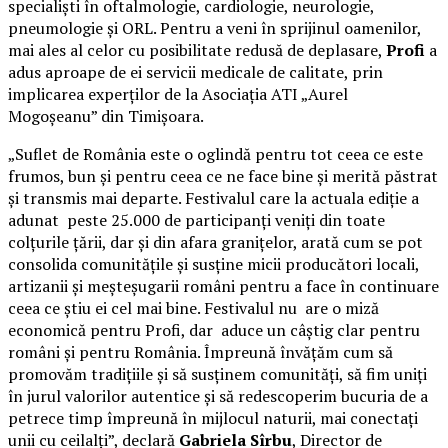
specialiști în oftalmologie, cardiologie, neurologie,
pneumologie și ORL. Pentru a veni în sprijinul oamenilor,
mai ales al celor cu posibilitate redusă de deplasare,
Profi
a
adus aproape de ei servicii medicale de calitate, prin
implicarea experților de la Asociația ATI „Aurel
Mogoșeanu” din Timișoara.
„Suflet de România este o oglindă pentru tot ceea ce este
frumos, bun și pentru ceea ce ne face bine și merită păstrat
și transmis mai departe. Festivalul care la actuala ediție a
adunat peste 25.000 de participanți veniți din toate
colțurile țării, dar și din afara granițelor, arată cum se pot
consolida comunitățile și susține micii producători locali,
artizanii și meșteșugarii români pentru a face în continuare
ceea ce știu ei cel mai bine. Festivalul nu are o miză
economică pentru Profi, dar aduce un câștig clar pentru
români și pentru România. Împreună învățăm cum să
promovăm tradițiile și să susținem comunități, să fim uniți
în jurul valorilor autentice și să redescoperim bucuria de a
petrece timp împreună în mijlocul naturii, mai conectați
unii cu ceilalți”, declară
Gabriela Sîrbu
, Director de