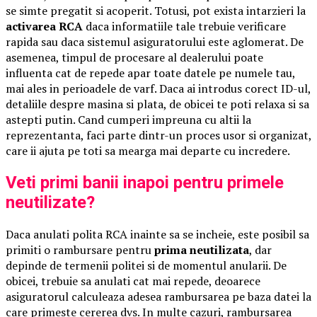
se simte pregatit si acoperit. Totusi, pot exista intarzieri la
activarea RCA
daca informatiile tale trebuie verificare
rapida sau daca sistemul asiguratorului este aglomerat. De
asemenea, timpul de procesare al dealerului poate
influenta cat de repede apar toate datele pe numele tau,
mai ales in perioadele de varf. Daca ai introdus corect ID-ul,
detaliile despre masina si plata, de obicei te poti relaxa si sa
astepti putin. Cand cumperi impreuna cu altii la
reprezentanta, faci parte dintr-un proces usor si organizat,
care ii ajuta pe toti sa mearga mai departe cu incredere.
Veti primi banii inapoi pentru primele
neutilizate?
Daca anulati polita RCA inainte sa se incheie, este posibil sa
primiti o rambursare pentru
prima neutilizata
, dar
depinde de termenii politei si de momentul anularii. De
obicei, trebuie sa anulati cat mai repede, deoarece
asiguratorul calculeaza adesea rambursarea pe baza datei la
care primeste cererea dvs. In multe cazuri, rambursarea