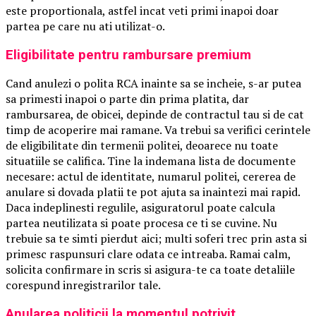
este proportionala, astfel incat veti primi inapoi doar
partea pe care nu ati utilizat-o.
Eligibilitate pentru rambursare premium
Cand anulezi o polita RCA inainte sa se incheie, s-ar putea
sa primesti inapoi o parte din prima platita, dar
rambursarea, de obicei, depinde de contractul tau si de cat
timp de acoperire mai ramane. Va trebui sa verifici cerintele
de eligibilitate din termenii politei, deoarece nu toate
situatiile se califica. Tine la indemana lista de documente
necesare: actul de identitate, numarul politei, cererea de
anulare si dovada platii te pot ajuta sa inaintezi mai rapid.
Daca indeplinesti regulile, asiguratorul poate calcula
partea neutilizata si poate procesa ce ti se cuvine. Nu
trebuie sa te simti pierdut aici; multi soferi trec prin asta si
primesc raspunsuri clare odata ce intreaba. Ramai calm,
solicita confirmare in scris si asigura-te ca toate detaliile
corespund inregistrarilor tale.
Anularea politicii la momentul potrivit