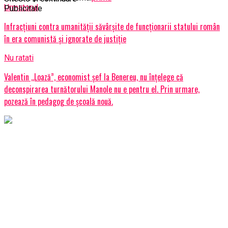
Urmatorul
Publicitate
Infracțiuni contra umanității săvârșite de funcționarii statului român
în era comunistă și ignorate de justiție
Nu ratati
Valentin ,,Loază”, economist șef la Benereu, nu înțelege că
deconspirarea turnătorului Manole nu e pentru el. Prin urmare,
pozează în pedagog de școală nouă.