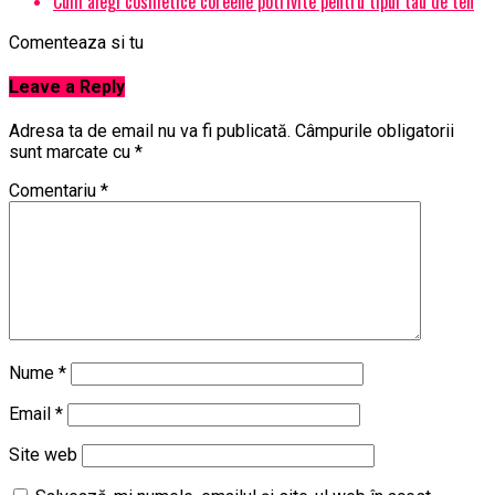
Cum alegi cosmetice coreene potrivite pentru tipul tau de ten
Comenteaza si tu
Leave a Reply
Adresa ta de email nu va fi publicată.
Câmpurile obligatorii
sunt marcate cu
*
Comentariu
*
Nume
*
Email
*
Site web