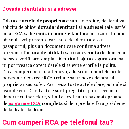
Dovada identitatii si a adresei
Odata ce
actele de proprietate
sunt in ordine, dealerul va
solicita de obicei
dovada identitatii si a adresei
tale, astfel
incat RCA sa fie
emis in numele tau
fara intarzieri. In mod
obisnuit, vei prezenta cartea ta de identitate sau
pasaportul, plus un document care confirma adresa,
precum o
factura de utilitati
sau o adeverinta de domiciliu.
Aceasta verificare simpla a identitatii ajuta asiguratorul sa
iti potriveasca corect datele si sa evite erorile la polita.
Daca cumperi pentru altcineva, adu si documentele acelei
persoane, deoarece RCA trebuie sa urmeze adevaratul
proprietar sau sofer. Pastreaza toate actele clare, actuale si
usor de citit. Cand actele sunt pregatite, poti trece mai
departe cu incredere, stiind ca esti cu un pas mai aproape
de
asigurare RCA
completa
si de o predare fara probleme
de la dealer la drum.
Cum cumperi RCA pe telefonul tau?