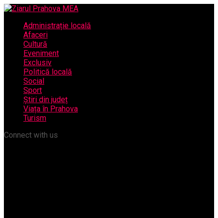
Administrație locală
Afaceri
Cultură
Eveniment
Exclusiv
Politică locală
Social
Sport
Știri din județ
Viața în Prahova
Turism
Connect with us