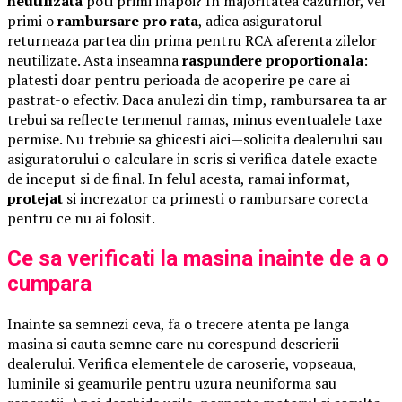
neutilizata
poti primi inapoi? In majoritatea cazurilor, vei
primi o
rambursare pro rata
, adica asiguratorul
returneaza partea din prima pentru RCA aferenta zilelor
neutilizate. Asta inseamna
raspundere proportionala
:
platesti doar pentru perioada de acoperire pe care ai
pastrat-o efectiv. Daca anulezi din timp, rambursarea ta ar
trebui sa reflecte termenul ramas, minus eventualele taxe
permise. Nu trebuie sa ghicesti aici—solicita dealerului sau
asiguratorului o calculare in scris si verifica datele exacte
de inceput si de final. In felul acesta, ramai informat,
protejat
si increzator ca primesti o rambursare corecta
pentru ce nu ai folosit.
Ce sa verificati la masina inainte de a o
cumpara
Inainte sa semnezi ceva, fa o trecere atenta pe langa
masina si cauta semne care nu corespund descrierii
dealerului. Verifica elementele de caroserie, vopseaua,
luminile si geamurile pentru uzura neuniforma sau