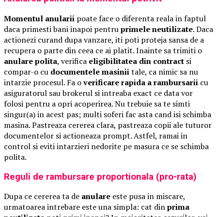
Momentul anularii
poate face o diferenta reala in faptul
daca primesti bani inapoi pentru
primele neutilizate
. Daca
actionezi curand dupa vanzare, iti poti proteja sansa de a
recupera o parte din ceea ce ai platit. Inainte sa trimiti o
anulare polita
, verifica
eligibilitatea din contract
si
compar-o cu
documentele masinii
tale, ca nimic sa nu
intarzie procesul. Fa o
verificare rapida a rambursarii
cu
asiguratorul sau brokerul si intreaba exact ce data vor
folosi pentru a opri acoperirea. Nu trebuie sa te simti
singur(a) in acest pas; multi soferi fac asta cand isi schimba
masina. Pastreaza cererea clara, pastreaza copii ale tuturor
documentelor si actioneaza prompt. Astfel, ramai in
control si eviti intarzieri nedorite pe masura ce se schimba
polita.
Reguli de rambursare proportionala (pro-rata)
Dupa ce cererea ta de
anulare
este pusa in miscare,
urmatoarea intrebare este una simpla: cat din
prima