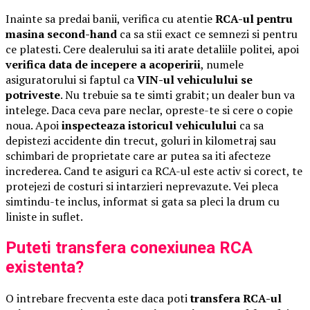
Inainte sa predai banii, verifica cu atentie
RCA-ul pentru
masina second-hand
ca sa stii exact ce semnezi si pentru
ce platesti. Cere dealerului sa iti arate detaliile politei, apoi
verifica data de incepere a acoperirii
, numele
asiguratorului si faptul ca
VIN-ul vehiculului se
potriveste
. Nu trebuie sa te simti grabit; un dealer bun va
intelege. Daca ceva pare neclar, opreste-te si cere o copie
noua. Apoi
inspecteaza istoricul vehiculului
ca sa
depistezi accidente din trecut, goluri in kilometraj sau
schimbari de proprietate care ar putea sa iti afecteze
increderea. Cand te asiguri ca RCA-ul este activ si corect, te
protejezi de costuri si intarzieri neprevazute. Vei pleca
simtindu-te inclus, informat si gata sa pleci la drum cu
liniste in suflet.
Puteti transfera conexiunea RCA
existenta?
O intrebare frecventa este daca poti
transfera RCA-ul