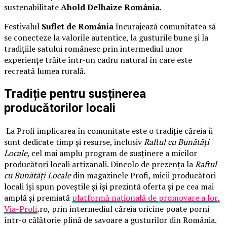
sustenabilitate
Ahold Delhaize România
.
Festivalul
Suflet de România
încurajează comunitatea să
se conecteze la valorile autentice, la gusturile bune și la
tradițiile satului românesc prin intermediul unor
experiențe trăite într-un cadru natural în care este
recreată lumea rurală.
Tradiție pentru susținerea
producătorilor locali
La Profi implicarea în comunitate este o tradiție căreia îi
sunt dedicate timp și resurse, inclusiv
Raftul cu Bunătăți
Locale
, cel mai amplu program de susținere a micilor
producători locali artizanali. Dincolo de prezența la
Raftul
cu Bunătăți Locale
din magazinele Profi, micii producători
locali își spun poveștile și își prezintă oferta și pe cea mai
amplă și premiată
platformă națională de promovare a lor,
Via-Profi
.ro, prin intermediul căreia oricine poate porni
într-o călătorie plină de savoare a gusturilor din România.