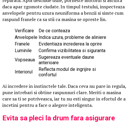
reparatii. Apoi deschide usile, porneste motorul si asculta
daca apar zgomote ciudate. In timpul testului, inspecteaza
anvelopele pentru uzura neuniforma a benzii si simte cum
raspund franele ca sa stii ca masina se opreste lin.
Verificare
De ce conteaza
Anvelopele
Indica uzura, probleme de aliniere
Franele
Evidentiaza increderea la oprire
Luminile
Confirma vizibilitatea si siguranta
Sugereaza eventuale daune
Vopseaua
anterioare
Reflecta modul de ingrijire si
Interiorul
confortul
Ai incredere in instinctele tale. Daca ceva nu pare in regula,
pune intrebari si obtine raspunsuri clare. Meriti o masina
care sa ti se potriveasca, iar tu nu esti singur in efortul de a
incetini pentru a face o alegere inteligenta.
Evita sa pleci la drum fara asigurare