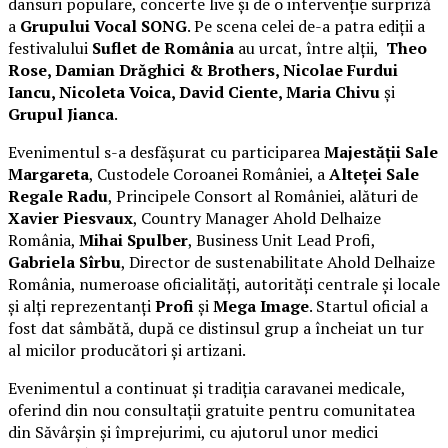
dansuri populare, concerte live și de o intervenție surpriză
a
Grupului Vocal SONG
. Pe scena celei de-a patra ediții a
festivalului
Suflet de România
au urcat, între alții,
Theo
Rose, Damian Drăghici & Brothers, Nicolae Furdui
Iancu, Nicoleta Voica, David Ciente, Maria Chivu
și
Grupul Jianca
.
Evenimentul s-a desfășurat cu participarea
Majestății Sale
Margareta
, Custodele Coroanei României, a
Alteței Sale
Regale Radu
, Principele Consort al României, alături de
Xavier Piesvaux
, Country Manager Ahold Delhaize
România,
Mihai Spulber
, Business Unit Lead Profi,
Gabriela Sîrbu
, Director de sustenabilitate Ahold Delhaize
România, numeroase oficialități, autorități centrale și locale
și alți reprezentanți
Profi
și
Mega Image
. Startul oficial a
fost dat sâmbătă, după ce distinsul grup a încheiat un tur
al micilor producători și artizani.
Evenimentul a continuat și tradiția caravanei medicale,
oferind din nou consultații gratuite pentru comunitatea
din Săvârșin și împrejurimi, cu ajutorul unor medici