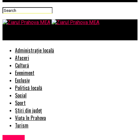
Ziarul Prahova MEA
Administrație locală
Afaceri
Cultură
Eveniment
Exclusiv
Politică locală
Social
Sport
Știri din județ
Viața în Prahova
Turism
Exclusiv