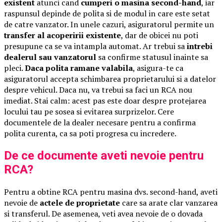
existent
atunci cand
cumperi o masina second-hand
, iar
raspunsul depinde de polita si de modul in care este setat
de catre vanzator. In unele cazuri, asiguratorul permite un
transfer al acoperirii existente
, dar de obicei nu poti
presupune ca se va intampla automat. Ar trebui sa
intrebi
dealerul sau vanzatorul
sa confirme statusul inainte sa
pleci.
Daca polita ramane valabila
, asigura-te ca
asiguratorul accepta schimbarea proprietarului si a datelor
despre vehicul. Daca nu, va trebui sa faci un RCA nou
imediat. Stai calm: acest pas este doar despre protejarea
locului tau pe sosea si evitarea surprizelor. Cere
documentele de la dealer necesare pentru a confirma
polita curenta, ca sa poti progresa cu incredere.
De ce documente aveti nevoie pentru
RCA?
Pentru a obtine RCA pentru masina dvs. second-hand, aveti
nevoie de
actele de proprietate
care sa arate clar vanzarea
si transferul. De asemenea, veti avea nevoie de o dovada