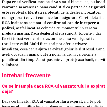
Dupa ce ati verificat masina si va simtiti bine cu ea, nu lasati
vanzarea sa avanseze pana cand stiti ca partea de
asigurari
este rezolvata. Meritati sa plecati de la dealer increzatori,
nu ingrijorati ca veti conduce fara asigurare. Cereti detaliile
RCA
inainte sa semnati si
confirmati ora de incepere a
politei
, astfel incat sa coincida cu momentul in care va
preluati masina. Daca dealerul ofera suport, folositi-l, dar
faceti totusi verificarile dvs. online ca sa va asigurati ca
totul este valid. Multi furnizori pot oferi
activare
imediata
, ceea ce va ajuta sa evitati golurile si stresul. Cand
aveti dovada in mana, puteti porni la drum ca oricine a
planificat din timp. Acest pas mic va protejeaza banii, nervii
si linistea.
Intrebari frecvente
Ce se intampla daca RCA-ul vanzatorului a expirat
deja?
Daca certificatul RCA al vanzatorului a expirat, nu te poti
baza pe el—verifica imediat daca exista acoperire si solicita