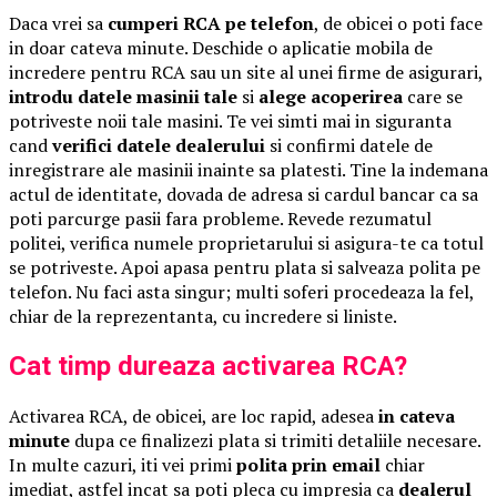
Daca vrei sa
cumperi RCA pe telefon
, de obicei o poti face
in doar cateva minute. Deschide o aplicatie mobila de
incredere pentru RCA sau un site al unei firme de asigurari,
introdu datele masinii tale
si
alege acoperirea
care se
potriveste noii tale masini. Te vei simti mai in siguranta
cand
verifici datele dealerului
si confirmi datele de
inregistrare ale masinii inainte sa platesti. Tine la indemana
actul de identitate, dovada de adresa si cardul bancar ca sa
poti parcurge pasii fara probleme. Revede rezumatul
politei, verifica numele proprietarului si asigura-te ca totul
se potriveste. Apoi apasa pentru plata si salveaza polita pe
telefon. Nu faci asta singur; multi soferi procedeaza la fel,
chiar de la reprezentanta, cu incredere si liniste.
Cat timp dureaza activarea RCA?
Activarea RCA, de obicei, are loc rapid, adesea
in cateva
minute
dupa ce finalizezi plata si trimiti detaliile necesare.
In multe cazuri, iti vei primi
polita prin email
chiar
imediat, astfel incat sa poti pleca cu impresia ca
dealerul