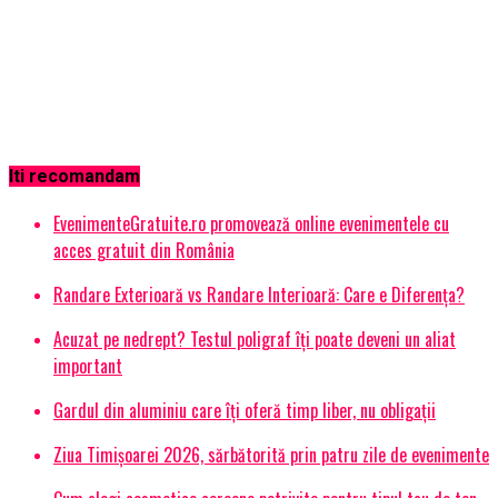
Iti recomandam
EvenimenteGratuite.ro promovează online evenimentele cu
acces gratuit din România
Randare Exterioară vs Randare Interioară: Care e Diferența?
Acuzat pe nedrept? Testul poligraf îţi poate deveni un aliat
important
Gardul din aluminiu care îți oferă timp liber, nu obligații
Ziua Timișoarei 2026, sărbătorită prin patru zile de evenimente