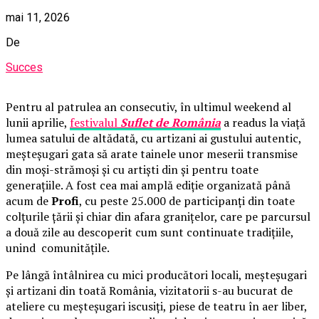
mai 11, 2026
De
Succes
Pentru al patrulea an consecutiv, în ultimul weekend al
lunii aprilie,
festivalul
Suflet de România
a readus la viață
lumea satului de altădată, cu artizani ai gustului autentic,
meșteșugari gata să arate tainele unor meserii transmise
din moși-strămoși și cu artiști din și pentru toate
generațiile. A fost cea mai amplă ediție organizată până
acum de
Profi
, cu peste 25.000 de participanți din toate
colțurile țării și chiar din afara granițelor, care pe parcursul
a două zile au descoperit cum sunt continuate tradițiile,
unind comunitățile.
Pe lângă întâlnirea cu mici producători locali, meșteșugari
și artizani din toată România, vizitatorii s-au bucurat de
ateliere cu meșteșugari iscusiți, piese de teatru în aer liber,