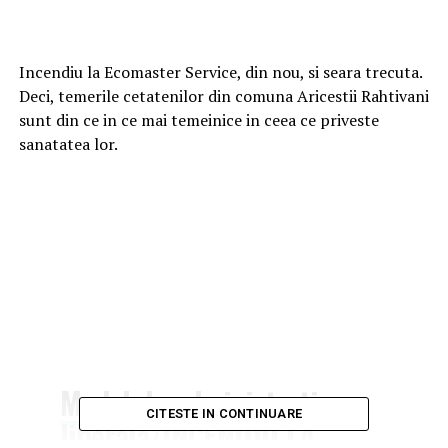
Incendiu la Ecomaster Service, din nou, si seara trecuta.
Deci, temerile cetatenilor din comuna Aricestii Rahtivani
sunt din ce in ce mai temeinice in ceea ce priveste
sanatatea lor.
Model de administratie
CITESTE IN CONTINUARE
liberala/INCENDIU LA