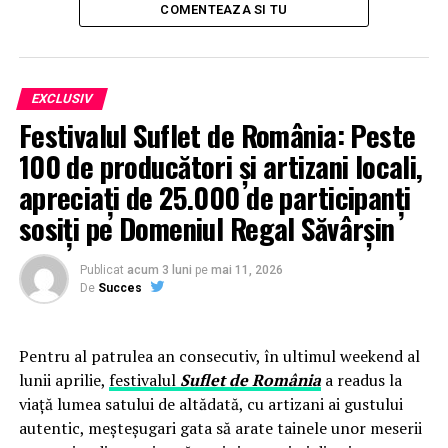
COMENTEAZA SI TU
O sa va cerem un punct de vedere oficial la finalul
dezvaluirilor din aceasdta investigatie (tocmai de aceea
am salvat comentariul dumneavoastra si l-am
EXCLUSIV
publicat).
Festivalul Suflet de România: Peste
Suntem curiosi daca mai sariti in apararea unui candidat
100 de producători și artizani locali,
din alt partid cu acelasi entuziasm cand o sa publicam
apreciați de 25.000 de participanți
toate probele.
sosiți pe Domeniul Regal Săvârșin
Pana atunci, joc de glezne in fata „Reginei” din PNL
Prahova, pe noi ne amuza grozav. Vom reveni. (Cristina
Publicat
acum 3 luni
pe
mai 11, 2026
De
Succes
T.).
Pentru al patrulea an consecutiv, în ultimul weekend al
lunii aprilie,
festivalul
Suflet de România
a readus la
viață lumea satului de altădată, cu artizani ai gustului
autentic, meșteșugari gata să arate tainele unor meserii