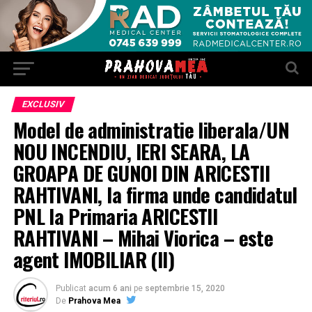
EXCLUSIV
Model de administratie liberala/UN
NOU INCENDIU, IERI SEARA, LA
GROAPA DE GUNOI DIN ARICESTII
RAHTIVANI, la firma unde candidatul
PNL la Primaria ARICESTII
RAHTIVANI – Mihai Viorica – este
agent IMOBILIAR (II)
Publicat
acum 6 ani
pe
septembrie 15, 2020
De
Prahova Mea