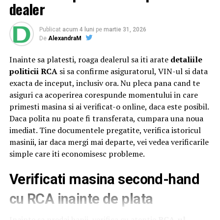
Alteței Sale Regale Radu
, Principele Consort al
dealer
României, alături de
Xavier Piesvaux
, Country Manager
Ahold Delhaize România,
Mihai Spulber
, Business Unit
Publicat
acum 4 luni
pe
martie 31, 2026
Lead Profi,
Gabriela Sîrbu
, Director de sustenabilitate
De
AlexandraM
ARTICOLE PE ACEIASI TEMA:
PRIMA
Ahold Delhaize România, numeroase oficialități,
Inainte sa platesti, roaga dealerul sa iti arate
detaliile
autorități centrale și locale și alți reprezentanți
Profi
și
URMATORUL
Model de administratie liberala- Filipestii de Padure –
politicii RCA
si sa confirme asiguratorul, VIN-ul si data
Mega Image
. Startul oficial a fost dat sâmbătă, după ce
Prahova/Falsuri, abuzuri, delapidari, distractii la mare si
exacta de inceput, inclusiv ora. Nu pleca pana cand te
distinsul grup a încheiat un tur al micilor producători și
nu numai, totul pe banii publici/Clanul Sportivilor (I)
asiguri ca acoperirea corespunde momentului in care
artizani.
primesti masina si ai verificat-o online, daca este posibil.
NU RATATI
Model de administratie liberala/INCENDIU LA GROAPA DE
Evenimentul a continuat și tradiția caravanei medicale,
Daca polita nu poate fi transferata, cumpara una noua
GUNOI DIN ARICESTII RAHTIVANI, la firma unde
oferind din nou consultații gratuite pentru comunitatea
imediat. Tine documentele pregatite, verifica istoricul
candidatul PNL la Primaria ARICESTII RAHTIVANI – Mihai
din Săvârșin și împrejurimi, cu ajutorul unor medici
masinii, iar daca mergi mai departe, vei vedea verificarile
Viorica – este agent IMOBILIAR
specialiști în oftalmologie, cardiologie, neurologie,
simple care iti economisesc probleme.
pneumologie și ORL. Pentru a veni în sprijinul
Verificati masina second-hand
oamenilor, mai ales al celor cu posibilitate redusă de
deplasare,
Profi
a adus aproape de ei servicii medicale de
cu RCA inainte de plata
calitate, prin implicarea experților de la Asociația ATI
„Aurel Mogoșeanu” din Timișoara.
Inainte sa predai banii, verifica cu atentie
RCA-ul