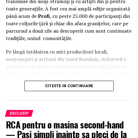
transmise din moși-strămoși și cu artiști din și pentru
toate generațiile. A fost cea mai amplă ediție organizată
până acum de
Profi
, cu peste 25.000 de participanți din
toate colțurile țării și chiar din afara granițelor, care pe
parcursul a două zile au descoperit cum sunt continuate
tradițiile, unind comunitățile.
Pe lângă întâlnirea cu mici producători locali,
meșteșugari și artizani din toată România, vizitatorii s-
au bucurat de ateliere cu meșteșugari iscusiți, piese de
teatru în aer liber, dansuri populare, concerte live și de
o intervenție surpriză a
Grupului Vocal SONG
. Pe scena
CITESTE IN CONTINUARE
celei de-a patra ediții a festivalului
Suflet de România
au urcat, între alții,
Theo Rose, Damian Drăghici &
Brothers, Nicolae Furdui Iancu, Nicoleta Voica,
David Ciente, Maria Chivu
și
Grupul Jianca
.
EXCLUSIV
RCA pentru o masina second-hand
Evenimentul s-a desfășurat cu participarea
Majestății
— Pasi simpli inainte sa pleci de la
Sale Margareta
, Custodele Coroanei României, a