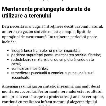
Mentenanța prelungește durata de
utilizare a terenului
Deși necesită mai puțină întreținere decât gazonul natural,
un teren cu gazon sintetic nu este complet lipsit de
operațiuni de mentenanță. Întreținerea periodică poate
include:
îndepărtarea frunzelor și a altor impurități;
perierea suprafeței pentru menținerea poziției fibrelor;
redistribuirea materialului de umplutură, unde este
cazul;
verificarea îmbinărilor;
remedierea punctuală a zonelor supuse unei uzuri
accentuate.
Amenajarea unui gazon sintetic înseamnă mai mult decât
montarea covorului. Performanța terenului este rezultatul
unui proces care începe cu proiectarea și analiza cerințelor,
continuă cu realizarea infrastructurii și alegerea tipului