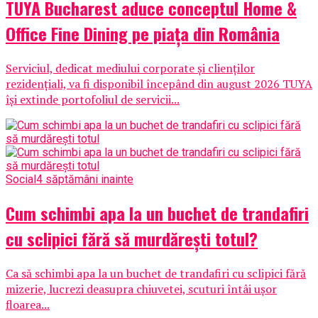
TUYA Bucharest aduce conceptul Home &
Office Fine Dining pe piața din România
Serviciul, dedicat mediului corporate și clienților
rezidențiali, va fi disponibil începând din august 2026 TUYA
își extinde portofoliul de servicii...
Social
4 săptămâni inainte
Cum schimbi apa la un buchet de trandafiri
cu sclipici fără să murdărești totul?
Ca să schimbi apa la un buchet de trandafiri cu sclipici fără
mizerie, lucrezi deasupra chiuvetei, scuturi întâi ușor
floarea...