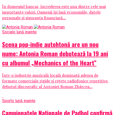
În domeniul bancar, încrederea este una dintre cele mai
importante valori. Oamenii își lasă economiile, datele
personale și siguranța financiară...
Social
o lună inainte
Scena pop-indie autohtonă are un nou
nume: Antonia Roman debutează la 19 ani
cu albumul „Mechanics of the Heart”
Într-o industrie muzicală locală dominată adesea de
formate comerciale rigide și rețete radiofonice repetitive,
debutul discografic al Antoniei Roman Zbârcea...
Sport
o lună inainte
Campionatele Naționale de Padbol confirmă