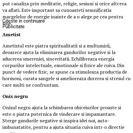
pot canaliza prin meditatie, religie, sesiuni si orice altceva
va aflati. Este important sa cunoasteti semnificatia
margelelor de energie inainte de a o alege pe cea pentru
Citeste in continuare
sine.
Publicitate
Ametist
Ametistul este piatra spiritualitatii si a multumirii,
deoarece ajuta la eliminarea gandurilor negative si la
aducerea smereniei, sinceritatii. Echilibreaza energia
corpurilor intelectuale, emotionale si fizice ale cuiva. Din
punct de vedere fizic, se spune ca stimuleaza productia de
hormoni, curata sangele si amelioreaza durerea si stresul cu
care multi ne confruntam.
Onix negru
Onixul negru ajuta la schimbarea obiceiurilor proaste si
este o piatra puternica de vindecare si impamantare.
Sterge gandurile negative si inspira idei noi, auto-
imbunatatite, pentru a ajuta situatia cuiva intr-o directie