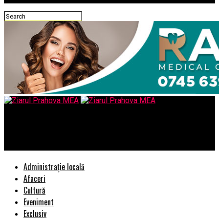
Ziarul Prahova MEA
Care sunt avantajele margelelor MALA
Administrație locală
Afaceri
Cultură
Eveniment
Exclusiv