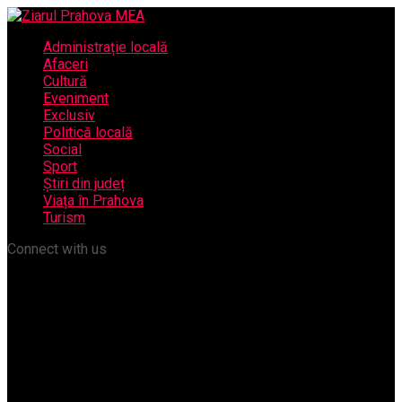
Administrație locală
Afaceri
Cultură
Eveniment
Exclusiv
Politică locală
Social
Sport
Știri din județ
Viața în Prahova
Turism
Connect with us