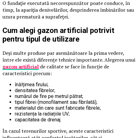
O fundație executată necorespunzător poate conduce, în
timp, la apariția denivelărilor, desprinderea îmbinărilor sau
uzura prematură a suprafeței.
Cum alegi gazon artificial potrivit
pentru tipul de utilizare
Deși multe produse par asemănătoare la prima vedere,
între ele există diferențe tehnice importante. Alegerea unui
gazon artificial
de calitate se face în funcție de
caracteristici precum:
înălțimea firului;
densitatea fibrelor;
numărul de fire pe metrul pătrat;
tipul fibrei (monofilament sau fibrilată);
materialul din care sunt fabricate fibrele;
rezistența la radiațiile UV;
capacitatea de drenaj.
În cazul terenurilor sportive, aceste caracteristici
influențează atât confortul jucătorilor, cât și