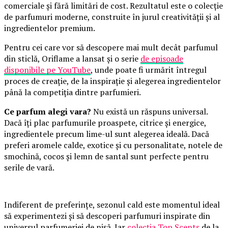
comerciale și fără limitări de cost. Rezultatul este o colecție
de parfumuri moderne, construite în jurul creativității și al
ingredientelor premium.
Pentru cei care vor să descopere mai mult decât parfumul
din sticlă, Oriflame a lansat și o serie
de episoade
disponibile pe YouTube
, unde poate fi urmărit întregul
proces de creație, de la inspirație și alegerea ingredientelor
până la competiția dintre parfumieri.
Ce parfum alegi vara?
Nu există un răspuns universal.
Dacă îți plac parfumurile proaspete, citrice și energice,
ingredientele precum lime-ul sunt alegerea ideală. Dacă
preferi aromele calde, exotice și cu personalitate, notele de
smochină, cocos și lemn de santal sunt perfecte pentru
serile de vară.
Indiferent de preferințe, sezonul cald este momentul ideal
să experimentezi și să descoperi parfumuri inspirate din
universul parfumeriei de nișă. Iar
colecția Top Scents
de la