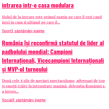
intrarea intr-o casa modulara
Holul de la intrare este primul spatiu pe care il vezi cand
intri in casa si ultimul pe care il...
Sport
3 săptămâni inainte
România își reconfirmă statutul de lider al
padbolului mondial: Campioni
Internaționali, Vicecampioni Internaționali
și MVP-ul turneului
După cele 4 zile de meciuri spectaculoase, adversari de top
și emoții trăite la intensitate maximă, delegația României s-
a întors...
Social
3 săptămâni inainte