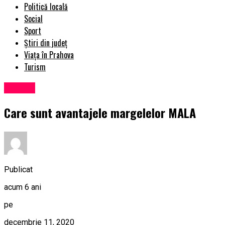
Politică locală
Social
Sport
Știri din județ
Viața în Prahova
Turism
Afaceri
Care sunt avantajele margelelor MALA
Publicat
acum 6 ani
pe
decembrie 11, 2020