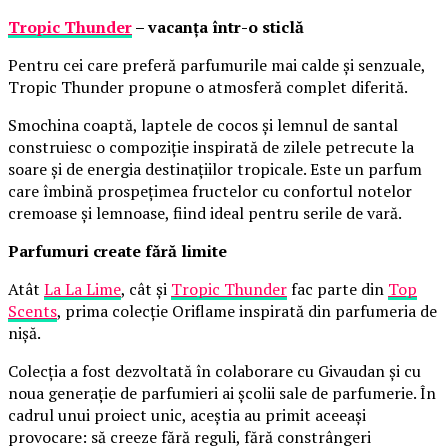
Tropic Thunder
– vacanța într-o sticlă
Pentru cei care preferă parfumurile mai calde și senzuale,
Tropic Thunder propune o atmosferă complet diferită.
Smochina coaptă, laptele de cocos și lemnul de santal
construiesc o compoziție inspirată de zilele petrecute la
soare și de energia destinațiilor tropicale. Este un parfum
care îmbină prospețimea fructelor cu confortul notelor
cremoase și lemnoase, fiind ideal pentru serile de vară.
Parfumuri create fără limite
Atât
La La Lime
, cât și
Tropic Thunder
fac parte din
Top
Scents
, prima colecție Oriflame inspirată din parfumeria de
nișă.
Colecția a fost dezvoltată în colaborare cu Givaudan și cu
noua generație de parfumieri ai școlii sale de parfumerie. În
cadrul unui proiect unic, aceștia au primit aceeași
provocare: să creeze fără reguli, fără constrângeri