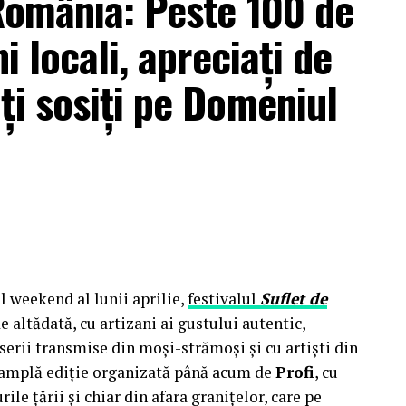
 România: Peste 100 de
i locali, apreciați de
ți sosiți pe Domeniul
l weekend al lunii aprilie,
festivalul
Suflet de
e altădată, cu artizani ai gustului autentic,
erii transmise din moși-strămoși și cu artiști din
ai amplă ediție organizată până acum de
Profi
, cu
ile țării și chiar din afara granițelor, care pe