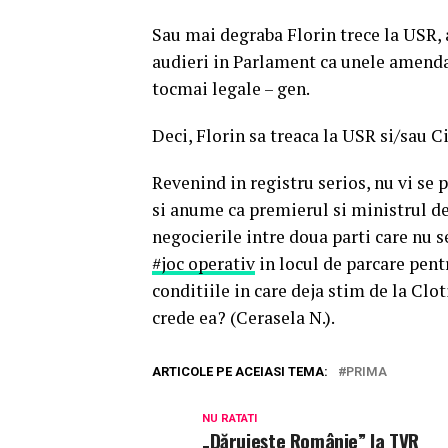
Sau mai degraba Florin trece la USR, a
audieri in Parlament ca unele amenda
tocmai legale – gen.
Deci, Florin sa treaca la USR si/sau C
Revenind in registru serios, nu vi se 
si anume ca premierul si ministrul de 
negocierile intre doua parti care nu s
#joc operativ
in locul de parcare pent
conditiile in care deja stim de la Clo
crede ea? (Cerasela N.).
ARTICOLE PE ACEIASI TEMA:
PRIMA
NU RATATI
„Dăruiește Românie” la TVR