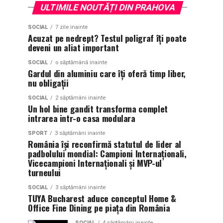
ULTIMILE NOUTĂȚI DIN PRAHOVA
SOCIAL
7 zile inainte
Acuzat pe nedrept? Testul poligraf îţi poate
deveni un aliat important
SOCIAL
o săptămână inainte
Gardul din aluminiu care îți oferă timp liber,
nu obligații
SOCIAL
2 săptămâni inainte
Un hol bine gandit transforma complet
intrarea intr-o casa modulara
SPORT
3 săptămâni inainte
România își reconfirmă statutul de lider al
padbolului mondial: Campioni Internaționali,
Vicecampioni Internaționali și MVP-ul
turneului
SOCIAL
3 săptămâni inainte
TUYA Bucharest aduce conceptul Home &
Office Fine Dining pe piața din România
SOCIAL
4 săptămâni inainte