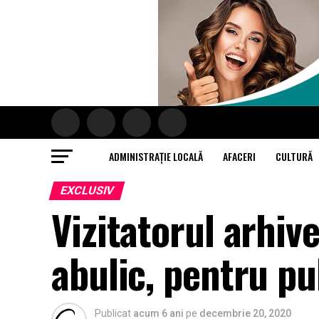
ADMINISTRAȚIE LOCALĂ
AFACERI
CULTURĂ
EXCLUSIV
Vizitatorul arhive
abulic, pentru pu
Publicat
acum 6 ani
pe
decembrie 20, 2020