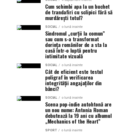
Cum schimbi apa la un buchet
de trandafiri cu sclipici fără să
murdărești totul?
SOCIAL
o lună inainte
Sindromul „curții la comun”
sau cum s-a transformat
dorința românilor de a sta la
casă într-o luptă pentru
intimitate vizuală
SOCIAL
o lună inainte
Cât de eficient este testul
poligraf în verificarea
integrității angajaților din
bănci?
SOCIAL
o lună inainte
Scena pop-indie autohtonă are
un nou nume: Antonia Roman
debutează la 19 ani cu albumul
„Mechanics of the Heart”
SPORT
o lună inainte