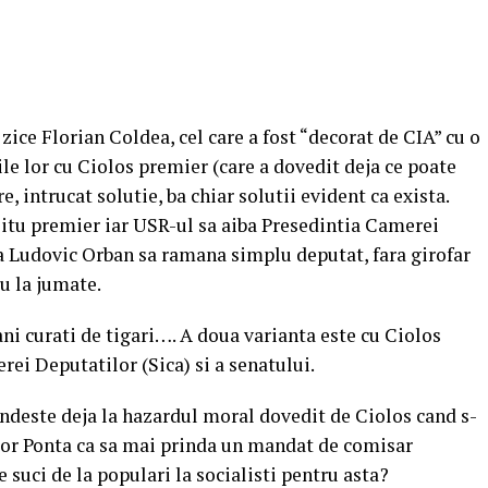
 zice Florian Coldea, cel care a fost “decorat de CIA” cu o
le lor cu Ciolos premier (care a dovedit deja ce poate
, intrucat solutie, ba chiar solutii evident ca exista.
Citu premier iar USR-ul sa aiba Presedintia Camerei
a Ludovic Orban sa ramana simplu deputat, fara girofar
iu la jumate.
ni curati de tigari…. A doua varianta este cu Ciolos
rei Deputatilor (Sica) si a senatului.
gandeste deja la hazardul moral dovedit de Ciolos cand s-
ictor Ponta ca sa mai prinda un mandat de comisar
e suci de la populari la socialisti pentru asta?