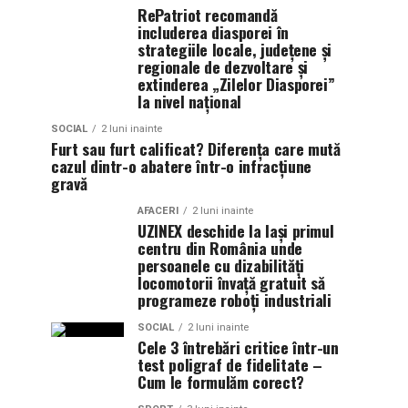
RePatriot recomandă
includerea diasporei în
strategiile locale, județene și
regionale de dezvoltare și
extinderea „Zilelor Diasporei”
la nivel național
SOCIAL
2 luni inainte
Furt sau furt calificat? Diferența care mută
cazul dintr-o abatere într-o infracțiune
gravă
AFACERI
2 luni inainte
UZINEX deschide la Iași primul
centru din România unde
persoanele cu dizabilități
locomotorii învață gratuit să
programeze roboți industriali
SOCIAL
2 luni inainte
Cele 3 întrebări critice într-un
test poligraf de fidelitate –
Cum le formulăm corect?