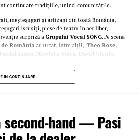
nt continuate tradițiile, unind comunitățile.
cali, meșteșugari și artizani din toată România,
eșugari iscusiți, piese de teatru în aer liber,
ervenție surpriză a
Grupului Vocal SONG
. Pe scena
t de România
au urcat, între alții,
Theo Rose,
urdui Iancu, Nicoleta Voica, David Ciente,
ea
Majestății Sale Margareta
, Custodele
TE IN CONTINUARE
le Radu
, Principele Consort al României, alături de
d Delhaize România,
Mihai Spulber
, Business Unit
sustenabilitate Ahold Delhaize România, numeroase
i alți reprezentanți
Profi
și
Mega Image
. Startul
a second-hand — Pasi
l grup a încheiat un tur al micilor producători și
ci de la dealer