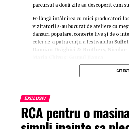
parcursul a două zile au descoperit cum su
Pe lângă întâlnirea cu mici producători lo
vizitatorii s-au bucurat de ateliere cu meșt
dansuri populare, concerte live și de o int
celei de-a patra ediții a festivalului
Sufle
Damian Drăghici & Brothers, Nicolae F
Maria Chivu
și
Grupul Jianca
.
Evenimentul s-a desfășurat cu participar
CITES
Coroanei României, a
Alteței Sale Rega
Xavier Piesvaux
, Country Manager Ahol
Lead Profi,
Gabriela Sîrbu
, Director de 
EXCLUSIV
oficialități, autorități centrale și locale ș
RCA pentru o masin
oficial a fost dat sâmbătă, după ce distinsu
artizani.
simpli inainte sa ple