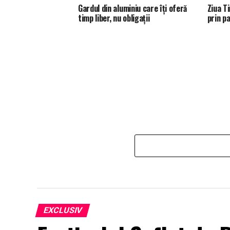
Gardul din aluminiu care îți oferă
Ziua T
timp liber, nu obligații
prin p
EXCLUSIV