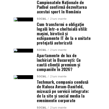
Campionatele Naționale de
Padbol confirmă dezvoltarea
acestui sport în România
SOCIAL
2 luni inainte
Cum transformi o obligație
legală într-o cheltuială utilă:
mașini, birotică și
echipamente IT de la o unitate
protejată autorizată
SOCIAL
2 luni inainte
Apartamente de lux de
închiriat în București: Ce
caută clienții premium și
companiile în 2026?
SOCIAL
2 luni inainte
Techmark, compania condusă
de Raluca Avram-Danifeld,
mizează pe servicii integrate:
de la site și social media la
evenimente corporate
SOCIAL
2 luni inainte