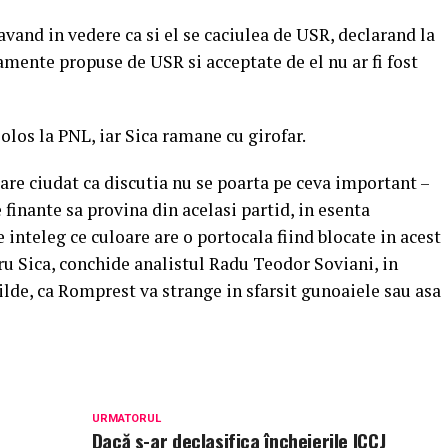
vand in vedere ca si el se caciulea de USR, declarand la
mente propuse de USR si acceptate de el nu ar fi fost
iolos la PNL, iar Sica ramane cu girofar.
pare ciudat ca discutia nu se poarta pe ceva important –
finante sa provina din acelasi partid, in esenta
e inteleg ce culoare are o portocala fiind blocate in acest
ru Sica, conchide analistul Radu Teodor Soviani, in
tilde, ca Romprest va strange in sfarsit gunoaiele sau asa
URMATORUL
Dacă s-ar declasifica încheierile ICCJ