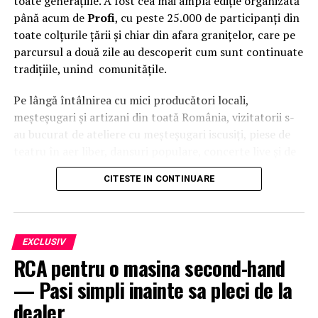
toate generațiile. A fost cea mai amplă ediție organizată
până acum de
Profi
, cu peste 25.000 de participanți din
toate colțurile țării și chiar din afara granițelor, care pe
parcursul a două zile au descoperit cum sunt continuate
tradițiile, unind comunitățile.
Pe lângă întâlnirea cu mici producători locali,
meșteșugari și artizani din toată România, vizitatorii s-
au bucurat de ateliere cu meșteșugari iscusiți, piese de
teatru în aer liber, dansuri populare, concerte live și de
o intervenție surpriză a
Grupului Vocal SONG
. Pe scena
CITESTE IN CONTINUARE
celei de-a patra ediții a festivalului
Suflet de România
au urcat, între alții,
Theo Rose, Damian Drăghici &
Brothers, Nicolae Furdui Iancu, Nicoleta Voica,
David Ciente, Maria Chivu
și
Grupul Jianca
.
EXCLUSIV
RCA pentru o masina second-hand
Evenimentul s-a desfășurat cu participarea
Majestății
— Pasi simpli inainte sa pleci de la
Sale Margareta
, Custodele Coroanei României, a
Alteței Sale Regale Radu
, Principele Consort al
dealer