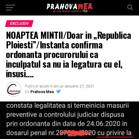
EXCLUSIV
NOAPTEA MINTII/Doar in „Republica
Ploiesti”/Instanta confirma
ordonanta procurorului ca
inculpatul sa nu ia legatura cu el,
insusi….
Publicat
acum 6 ani
pe
ianuarie 27, 2021
De
Prahova Mea