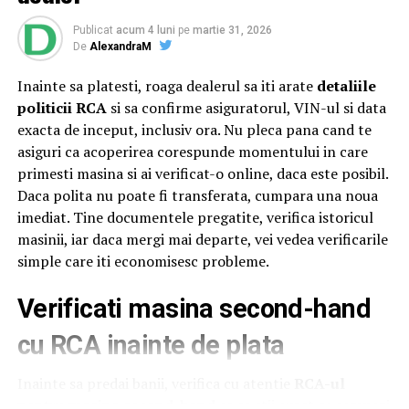
României, alături de
Xavier Piesvaux
, Country Manager
Ahold Delhaize România,
Mihai Spulber
, Business Unit
Publicat
acum 4 luni
pe
martie 31, 2026
Lead Profi,
Gabriela Sîrbu
, Director de sustenabilitate
De
AlexandraM
Ahold Delhaize România, numeroase oficialități,
Inainte sa platesti, roaga dealerul sa iti arate
detaliile
autorități centrale și locale și alți reprezentanți
Profi
și
politicii RCA
si sa confirme asiguratorul, VIN-ul si data
Mega Image
. Startul oficial a fost dat sâmbătă, după ce
exacta de inceput, inclusiv ora. Nu pleca pana cand te
distinsul grup a încheiat un tur al micilor producători și
asiguri ca acoperirea corespunde momentului in care
artizani.
primesti masina si ai verificat-o online, daca este posibil.
Evenimentul a continuat și tradiția caravanei medicale,
Daca polita nu poate fi transferata, cumpara una noua
oferind din nou consultații gratuite pentru comunitatea
imediat. Tine documentele pregatite, verifica istoricul
din Săvârșin și împrejurimi, cu ajutorul unor medici
masinii, iar daca mergi mai departe, vei vedea verificarile
specialiști în oftalmologie, cardiologie, neurologie,
simple care iti economisesc probleme.
pneumologie și ORL. Pentru a veni în sprijinul
Verificati masina second-hand
oamenilor, mai ales al celor cu posibilitate redusă de
deplasare,
Profi
a adus aproape de ei servicii medicale de
cu RCA inainte de plata
calitate, prin implicarea experților de la Asociația ATI
„Aurel Mogoșeanu” din Timișoara.
Inainte sa predai banii, verifica cu atentie
RCA-ul
pentru masina second-hand
ca sa stii exact ce semnezi