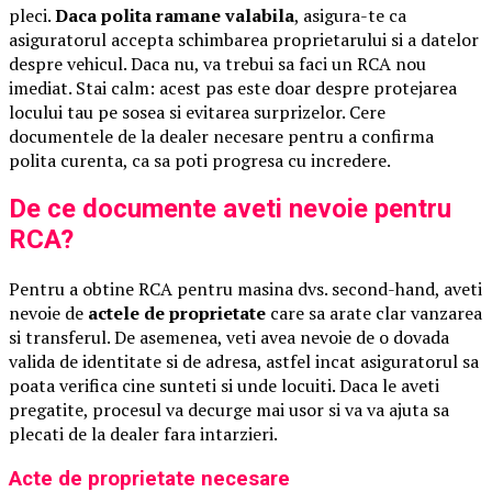
pleci.
Daca polita ramane valabila
, asigura-te ca
asiguratorul accepta schimbarea proprietarului si a datelor
despre vehicul. Daca nu, va trebui sa faci un RCA nou
imediat. Stai calm: acest pas este doar despre protejarea
locului tau pe sosea si evitarea surprizelor. Cere
documentele de la dealer necesare pentru a confirma
polita curenta, ca sa poti progresa cu incredere.
De ce documente aveti nevoie pentru
RCA?
Pentru a obtine RCA pentru masina dvs. second-hand, aveti
nevoie de
actele de proprietate
care sa arate clar vanzarea
si transferul. De asemenea, veti avea nevoie de o dovada
valida de identitate si de adresa, astfel incat asiguratorul sa
poata verifica cine sunteti si unde locuiti. Daca le aveti
pregatite, procesul va decurge mai usor si va va ajuta sa
plecati de la dealer fara intarzieri.
Acte de proprietate necesare