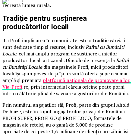
recreată lumea rurală.
Tradiție pentru susținerea
producătorilor locali
La Profi implicarea în comunitate este o tradiție căreia îi
sunt dedicate timp și resurse, inclusiv
Raftul cu Bunătăți
Locale
, cel mai amplu program de susținere a micilor
producători locali artizanali. Dincolo de prezența la
Raftul
cu Bunătăți Locale
din magazinele Profi, micii producători
locali își spun poveștile și își prezintă oferta și pe cea mai
amplă și premiată
platformă națională de promovare a lor,
Via-Profi
.ro, prin intermediul căreia oricine poate porni
într-o călătorie plină de savoare a gusturilor din România.
Prin numărul angajaților săi, Profi, parte din grupul Ahold
Delhaize, este în topul angajatorilor privați din România.
PROFI SUPER, PROFI GO și PROFI LOCO, formatele de
magazin ale rețelei, au o gamă de 5.000 de produse
apreciate de cei peste 1,6 milioane de clienți care zilnic își