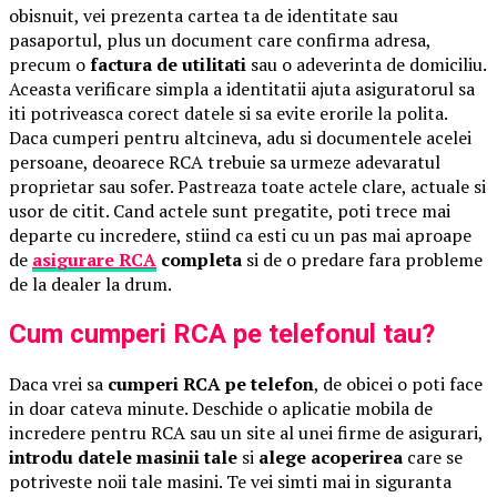
obisnuit, vei prezenta cartea ta de identitate sau
pasaportul, plus un document care confirma adresa,
precum o
factura de utilitati
sau o adeverinta de domiciliu.
Aceasta verificare simpla a identitatii ajuta asiguratorul sa
iti potriveasca corect datele si sa evite erorile la polita.
Daca cumperi pentru altcineva, adu si documentele acelei
persoane, deoarece RCA trebuie sa urmeze adevaratul
proprietar sau sofer. Pastreaza toate actele clare, actuale si
usor de citit. Cand actele sunt pregatite, poti trece mai
departe cu incredere, stiind ca esti cu un pas mai aproape
de
asigurare RCA
completa
si de o predare fara probleme
de la dealer la drum.
Cum cumperi RCA pe telefonul tau?
Daca vrei sa
cumperi RCA pe telefon
, de obicei o poti face
in doar cateva minute. Deschide o aplicatie mobila de
incredere pentru RCA sau un site al unei firme de asigurari,
introdu datele masinii tale
si
alege acoperirea
care se
potriveste noii tale masini. Te vei simti mai in siguranta