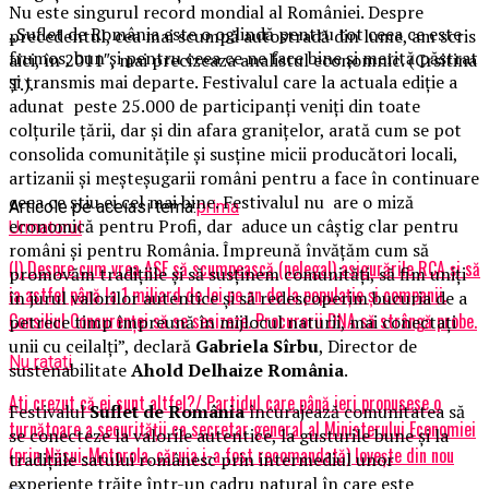
Nu este singurul record mondial al României. Despre
„Suflet de România este o oglindă pentru tot ceea ce este
precedentul, cea mai scumpă autostradă din lume, am scris
frumos, bun și pentru ceea ce ne face bine și merită păstrat
aici, în 2011″, mai precizeaza analistul economnic. (Crsitina
și transmis mai departe. Festivalul care la actuala ediție a
T.).
adunat peste 25.000 de participanți veniți din toate
colțurile țării, dar și din afara granițelor, arată cum se pot
consolida comunitățile și susține micii producători locali,
artizanii și meșteșugarii români pentru a face în continuare
ceea ce știu ei cel mai bine. Festivalul nu are o miză
Articole pe aceiasi tema:
prima
economică pentru Profi, dar aduce un câștig clar pentru
Urmatorul
români și pentru România. Împreună învățăm cum să
(I) Despre cum vrea ASF să scumpească (nelegal) asigurările RCA și să
promovăm tradițiile și să susținem comunități, să fim uniți
ia astfel până la 1 miliard de lei pe an de la populație și companii.
în jurul valorilor autentice și să redescoperim bucuria de a
Consiliul Concurenței să se sesizeze. Procurorii DNA să strângă probe.
petrece timp împreună în mijlocul naturii, mai conectați
unii cu ceilalți”, declară
Gabriela Sîrbu
, Director de
Nu ratati
sustenabilitate
Ahold Delhaize România
.
Ati crezut că ei sunt altfel?/ Partidul care până ieri propusese o
Festivalul
Suflet de România
încurajează comunitatea să
turnătoare a securității ca secretar general al Ministerului Economiei
se conecteze la valorile autentice, la gusturile bune și la
(prin Năsui-Motorola, căruia i-a fost recomandată) lovește din nou
tradițiile satului românesc prin intermediul unor
experiențe trăite într-un cadru natural în care este