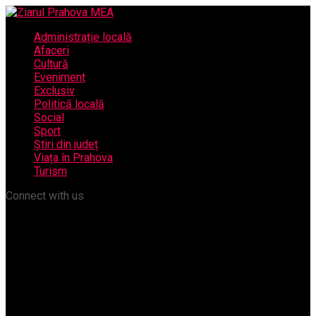
Administrație locală
Afaceri
Cultură
Eveniment
Exclusiv
Politică locală
Social
Sport
Știri din județ
Viața în Prahova
Turism
Connect with us