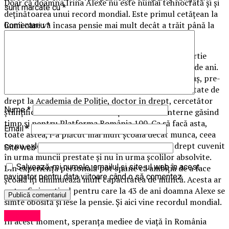
Doar că doamna Irina Alexe nu este numai tehnocrată și și
sunt marcate cu
*
deținătoarea unui record mondial. Este primul cetățean la
lumii care va încasa pensie mai mult decât a trăit până la
Comentariu
*
momentul ieșirii la pensie. Să explic:
Doamna Irina Alexe este pește, a împlinit pe 19 martie
2017 (fiind născută în 1974) frumoasa vârștă de 43 de ani.
Primii 43 de ani au fost normali: a fost sugar, bebeluș, pre-
școlar, școlar, elev de gimanaziu, absolvent de facultate de
drept la Academia de Poliție, doctor în drept, cercetător
Nume
*
științific la Academia România și a lucrat la Interne găsind
timp și pentru Platforma România 100. Ca să facă asta,
Email
*
toate astea, i-a plăcut mai mult școala decât munca, ceea
ce nu e de condamnat. Doar că pensia este un drept cuvenit
Site web
în urma muncii prestate și nu în urma școlilor absolvite.
Salvează-mi numele, emailul și site-ul web în acest
Din experiența personală pot spune că ambiția de a face
navigator pentru data viitoare când o să comentez.
școală îți diminuează mult capacitatea de muncă. Acesta ar
putea fi și motivul pentru care la 43 de ani doamna Alexe se
simte obosită și iese la pensie. Și aici vine recordul mondial.
Exclusiv
În acest moment, speranța mediee de viață în România