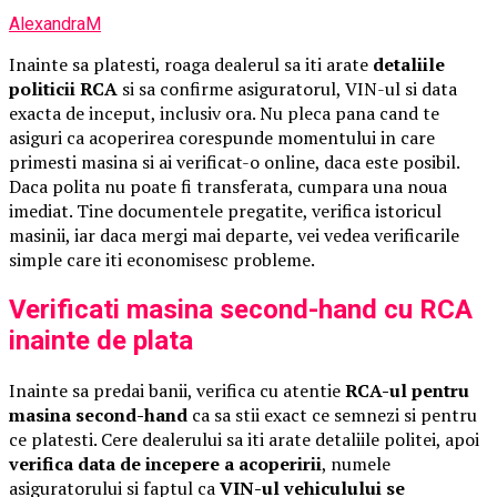
AlexandraM
Inainte sa platesti, roaga dealerul sa iti arate
detaliile
politicii RCA
si sa confirme asiguratorul, VIN-ul si data
exacta de inceput, inclusiv ora. Nu pleca pana cand te
asiguri ca acoperirea corespunde momentului in care
primesti masina si ai verificat-o online, daca este posibil.
Daca polita nu poate fi transferata, cumpara una noua
imediat. Tine documentele pregatite, verifica istoricul
masinii, iar daca mergi mai departe, vei vedea verificarile
simple care iti economisesc probleme.
Verificati masina second-hand cu RCA
inainte de plata
Inainte sa predai banii, verifica cu atentie
RCA-ul pentru
masina second-hand
ca sa stii exact ce semnezi si pentru
ce platesti. Cere dealerului sa iti arate detaliile politei, apoi
verifica data de incepere a acoperirii
, numele
asiguratorului si faptul ca
VIN-ul vehiculului se