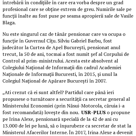
întrebării în condițiile în care era vorba despre un grad
profesional care se obține extrem de greu. Numirile sale pe
funcții înalte au fost puse pe seama apropierii sale de Vasile
Blaga.
Nu este singurul caz de tânăr pensionar care va ocupa o
funcție în Guvernul Cîțu. Silviu Gabriel Barbu, fost
judecător la Curtea de Apel București, pensionat anul
trecut, la 50 de ani, tocmai a fost numit șef al Corpului de
Control al prim-ministrului. Acesta este absolvent al
Colegiului Național de Informații din cadrul Academiei
Naționale de Informații Bucuresti, în 2015, și unul la
Colegiul Naţional de Apărare Bucureşti în 2007.
„Ati crezut că ei sunt altfel? Partidul care până ieri
propusese o turnătoare a securității ca secretar general al
Ministerului Economiei (prin Năsui-Motorola, căruia i-a
fost recomandată) lovește din nou.
USR-PLUS
o propune
pe Irina Alexe, pensionară specială de la 42 de ani cu
13.000 de lei pe lună, să o înșurubeze ca secretar de stat la
Ministerul Afacerilor Interne. În 2017, Irina Alexe a devenit