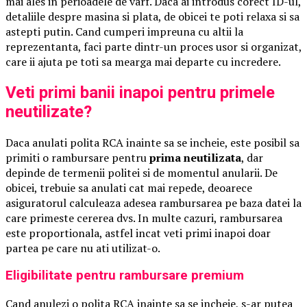
mai ales in perioadele de varf. Daca ai introdus corect ID-ul,
detaliile despre masina si plata, de obicei te poti relaxa si sa
astepti putin. Cand cumperi impreuna cu altii la
reprezentanta, faci parte dintr-un proces usor si organizat,
care ii ajuta pe toti sa mearga mai departe cu incredere.
Veti primi banii inapoi pentru primele
neutilizate?
Daca anulati polita RCA inainte sa se incheie, este posibil sa
primiti o rambursare pentru
prima neutilizata
, dar
depinde de termenii politei si de momentul anularii. De
obicei, trebuie sa anulati cat mai repede, deoarece
asiguratorul calculeaza adesea rambursarea pe baza datei la
care primeste cererea dvs. In multe cazuri, rambursarea
este proportionala, astfel incat veti primi inapoi doar
partea pe care nu ati utilizat-o.
Eligibilitate pentru rambursare premium
Cand anulezi o polita RCA inainte sa se incheie, s-ar putea