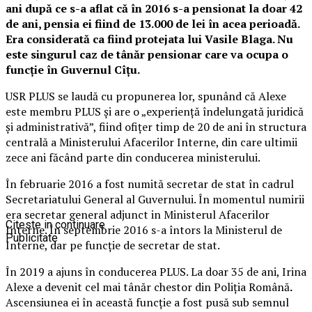
ani după ce s-a aflat că în 2016 s-a pensionat la doar 42
de ani, pensia ei fiind de 13.000 de lei în acea perioadă.
Era considerată ca fiind protejata lui Vasile Blaga. Nu
este singurul caz de tânăr pensionar care va ocupa o
funcție în Guvernul Cîțu.
USR PLUS se laudă cu propunerea lor, spunând că Alexe
este membru PLUS şi are o „experienţă îndelungată juridică
şi administrativă”, fiind ofiţer timp de 20 de ani în structura
centrală a Ministerului Afacerilor Interne, din care ultimii
zece ani făcând parte din conducerea ministerului.
În februarie 2016 a fost numită secretar de stat în cadrul
Secretariatului General al Guvernului. În momentul numirii
era secretar general adjunct in Ministerul Afacerilor
Citeste in continuare
Interne. În septembrie 2016 s-a întors la Ministerul de
Publicitate
Interne, dar pe funcție de secretar de stat.
În 2019 a ajuns în conducerea PLUS. La doar 35 de ani, Irina
Alexe a devenit cel mai tânăr chestor din Poliția Română
.
Ascensiunea ei în această funcție a fost pusă sub semnul