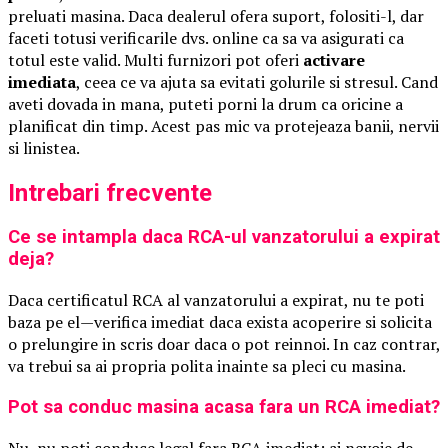
preluati masina. Daca dealerul ofera suport, folositi-l, dar
faceti totusi verificarile dvs. online ca sa va asigurati ca
totul este valid. Multi furnizori pot oferi
activare
imediata
, ceea ce va ajuta sa evitati golurile si stresul. Cand
aveti dovada in mana, puteti porni la drum ca oricine a
planificat din timp. Acest pas mic va protejeaza banii, nervii
si linistea.
Intrebari frecvente
Ce se intampla daca RCA-ul vanzatorului a expirat
deja?
Daca certificatul RCA al vanzatorului a expirat, nu te poti
baza pe el—verifica imediat daca exista acoperire si solicita
o prelungire in scris doar daca o pot reinnoi. In caz contrar,
va trebui sa ai propria polita inainte sa pleci cu masina.
Pot sa conduc masina acasa fara un RCA imediat?
Nu, nu poti conduce legal fara RCA imediat; ai nevoie de