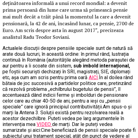
deținătoarea informală a unui record mondial: a devenit
prima persoană din lume care urma să primească pensie
mai mult decât a trăit până la momentul la care a devenit
pensionară, la 42 de ani, încasând lunar, ca pensie, 2700 de
Euro. Am scris despre asta în august 2017″, precizeaza
analistul Radu Teodor Soviani.
Actualele discuții despre pensiile speciale sunt de natură să
arate două lucruri, în această ordine: în primul rând, lustrația
continuă în România (autoritățile alegând metoda parașutei de
aur pentru a îi scoate din sistem,
sub imbold internațional,
pe foștii securiști dechizați în SRI, magistrați, SIE, diplomați
etc, așa cum am scris pentru prima oară
AICI
.În al doilea rând
bătaia de joc succesivă a partidelor politice care, pretinzând
că rezolvă problema ,,echilbrului bugetului de pensii”, îl
accentuează dând indicii ferme și imbolduri de pensionare
celor care au chiar 40-50 de ani, pentru a ieși cu ,,pensii
speciale” care ignoră principiul contributivității.Am spus-o și
marți la Antena 3. Soluții există pentru rezolvarea reală a
acestor dezechilbre. Puteti vedea pe larg argumentele în
intervenția mea
VIDEO
de marți. Dar le puteți vedea
sumarizate și aici:Cine beneficiază de pensii speciale poate fi
subiectul unui tratament special, atât din punct de vedere al