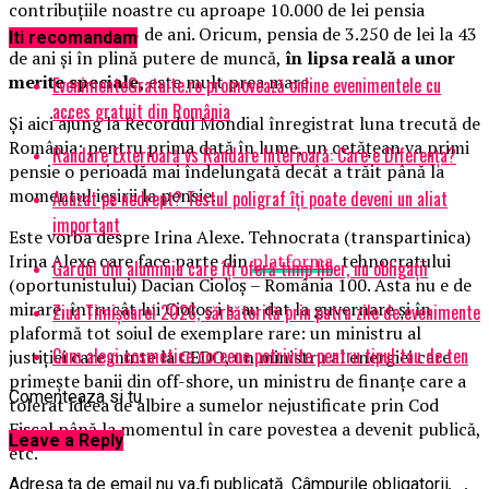
contribuțiile noastre cu aproape 10.000 de lei pensia
specialului de 43 de ani. Oricum, pensia de 3.250 de lei la 43
Iti recomandam
de ani și în plină putere de muncă,
în lipsa reală a unor
merite speciale,
este mult prea mare.
EvenimenteGratuite.ro promovează online evenimentele cu
acces gratuit din România
Și aici ajung la Recordul Mondial înregistrat luna trecută de
România: pentru prima dată în lume, un cetățean va primi
Randare Exterioară vs Randare Interioară: Care e Diferența?
pensie o perioadă mai îndelungată decât a trăit până la
momentul ieșirii la pensie.
Acuzat pe nedrept? Testul poligraf îţi poate deveni un aliat
important
Este vorba despre Irina Alexe. Tehnocrata (transpartinica)
Irina Alexe care face parte din
platforma
tehnocratului
Gardul din aluminiu care îți oferă timp liber, nu obligații
(oportunistului) Dacian Cioloș – România 100. Asta nu e de
mirare, întrucât lui Cioloș i s-au dat la guvernare și în
Ziua Timișoarei 2026, sărbătorită prin patru zile de evenimente
plaformă tot soiul de exemplare rare: un ministru al
Cum alegi cosmetice coreene potrivite pentru tipul tau de ten
justiției care minte la CEDO, un ministru al energiei care
primește banii din off-shore, un ministru de finanțe care a
Comenteaza si tu
tolerat ideea de albire a sumelor nejustificate prin Cod
Fiscal până la momentul în care povestea a devenit publică,
Leave a Reply
etc.
Adresa ta de email nu va fi publicată.
Câmpurile obligatorii