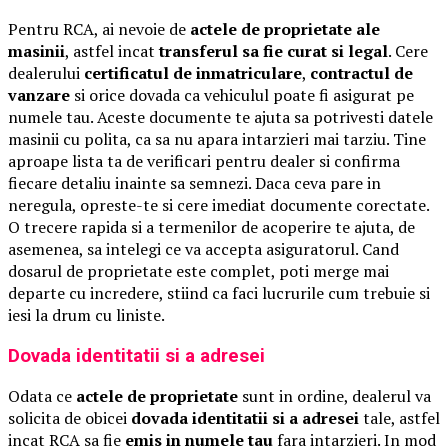
Pentru RCA, ai nevoie de
actele de proprietate ale
masinii
, astfel incat
transferul sa fie curat si legal
. Cere
dealerului
certificatul de inmatriculare
,
contractul de
vanzare
si orice dovada ca vehiculul poate fi asigurat pe
numele tau. Aceste documente te ajuta sa potrivesti datele
masinii cu polita, ca sa nu apara intarzieri mai tarziu. Tine
aproape lista ta de verificari pentru dealer si confirma
fiecare detaliu inainte sa semnezi. Daca ceva pare in
neregula, opreste-te si cere imediat documente corectate.
O trecere rapida si a termenilor de acoperire te ajuta, de
asemenea, sa intelegi ce va accepta asiguratorul. Cand
dosarul de proprietate este complet, poti merge mai
departe cu incredere, stiind ca faci lucrurile cum trebuie si
iesi la drum cu liniste.
Dovada identitatii si a adresei
Odata ce
actele de proprietate
sunt in ordine, dealerul va
solicita de obicei
dovada identitatii si a adresei
tale, astfel
incat RCA sa fie
emis in numele tau
fara intarzieri. In mod