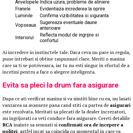
Anvelopele
Indica uzura, probleme de aliniere
Franele
Evidentiaza increderea la oprire
Luminile
Confirma vizibilitatea si siguranta
Sugereaza eventuale daune
Vopseaua
anterioare
Reflecta modul de ingrijire si
Interiorul
confortul
Ai incredere in instinctele tale. Daca ceva nu pare in regula,
pune intrebari si obtine raspunsuri clare. Meriti o masina
care sa ti se potriveasca, iar tu nu esti singur in efortul de a
incetini pentru a face o alegere inteligenta.
Evita sa pleci la drum fara asigurare
Dupa ce ati verificat masina si va simtiti bine cu ea, nu lasati
vanzarea sa avanseze pana cand stiti ca partea de
asigurari
este rezolvata. Meritati sa plecati de la dealer increzatori,
nu ingrijorati ca veti conduce fara asigurare. Cereti detaliile
RCA
inainte sa semnati si
confirmati ora de incepere a
politei
, astfel incat sa coincida cu momentul in care va