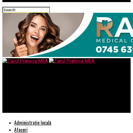
Ziarul Prahova MEA
Vlad Voiculescu, dacă ar fi altceva decât o persoană vopsită,
preocupată să se fardeze în plină criză, ar trebui să cunoască
faptul că un astfel de fond EXISTĂ, se numște BUGETUL
SĂNĂTĂȚII și chiar el îl gestionează
Administrație locală
Afaceri