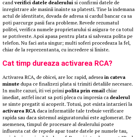
cand
verifici datele dealerului
si confirmi datele de
inregistrare ale masinii inainte sa platesti. Tine la indemana
actul de identitate, dovada de adresa si cardul bancar ca sa
poti parcurge pasii fara probleme. Revede rezumatul
politei, verifica numele proprietarului si asigura-te ca totul
se potriveste. Apoi apasa pentru plata si salveaza polita pe
telefon. Nu faci asta singur; multi soferi procedeaza la fel,
chiar de la reprezentanta, cu incredere si liniste.
Cat timp dureaza activarea RCA?
Activarea RCA, de obicei, are loc rapid, adesea
in cateva
minute
dupa ce finalizezi plata si trimiti detaliile necesare.
In multe cazuri, iti vei primi
polita prin email
chiar
imediat, astfel incat sa poti pleca cu impresia ca
dealerul
se simte pregatit si acoperit. Totusi, pot exista intarzieri la
activarea RCA
daca informatiile tale trebuie verificare
rapida sau daca sistemul asiguratorului este aglomerat. De
asemenea, timpul de procesare al dealerului poate
influenta cat de repede apar toate datele pe numele tau,