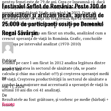
pentru femei este de 79 de ani. Ceea ce înseamnă că dacă
Festivalul Suflet de România: Peste 100 de
speranța de viață va rămâne aici, domana Alexe va încasa
pensie specială încă 36 de ani, până în 2053. Doar că
producători și artizani locali, apreciați de
speranța medie de viață nu stagnează, așa că doamna
25.000 de participanți sosiți pe Domeniul
tehnocrată și specială Alexe intră în Cartea Recordurilor.
Regal Săvârșin
În urma cu ceva timp am făcut un studiu, analizând cum a
crescut speranța de viață în România. Grafic, concluziile
arată așa pe intervalul analizat (1970-2010)
Publicat
Studiul pe care l-am făcut în 2012 analiza legătura dintre
productivitatea în sectorul de sănătate (da, se poate
acum 3 luni
calcula și chiar ma calculat-o!!!) și creșterea speranței medii
pe
de viață. Creșterea productivității în sectorul de sănătate a
condus la o majorare mai accentuată a speranței de viață în
mai 11, 2026
ultimii 10 ani din cei 41 analizați.
De
Rezultatele au fost grăitoare, și vorbesc pe medie (bărbați +
Succes
femei).