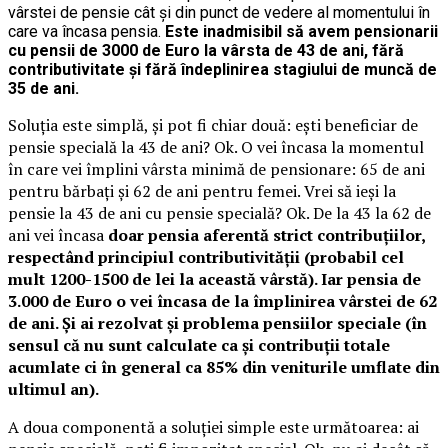
vârstei de pensie cât și din punct de vedere al momentului în
care va încasa pensia.
Este inadmisibil să avem pensionarii
cu pensii de 3000 de Euro la vârsta de 43 de ani, fără
contributivitate și fără îndeplinirea stagiului de muncă de
35 de ani.
Soluția este simplă, și pot fi chiar două: ești beneficiar de
pensie specială la 43 de ani? Ok. O vei încasa la momentul
în care vei împlini vârsta minimă de pensionare: 65 de ani
pentru bărbați și 62 de ani pentru femei. Vrei să ieși la
pensie la 43 de ani cu pensie specială? Ok. De la 43 la 62 de
ani vei încasa
doar pensia aferentă strict contribuțiilor,
respectând principiul contributivității (probabil cel
mult 1200-1500 de lei la această vârstă). Iar pensia de
3.000 de Euro o vei încasa de la împlinirea vârstei de 62
de ani. Și ai rezolvat și problema pensiilor speciale (în
sensul că nu sunt calculate ca și contribuții totale
acumlate ci în general ca 85% din veniturile umflate din
ultimul an).
A doua componentă a soluției simple este următoarea: ai