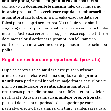
anulare polita
, verifica
eligibilitatea din contract
si
compar-o cu
documentele masinii
tale, ca nimic sa nu
intarzie procesul. Fa o
verificare rapida a rambursarii
cu
asiguratorul sau brokerul si intreaba exact ce data vor
folosi pentru a opri acoperirea. Nu trebuie sa te simti
singur(a) in acest pas; multi soferi fac asta cand isi schimba
masina. Pastreaza cererea clara, pastreaza copii ale tuturor
documentelor si actioneaza prompt. Astfel, ramai in
control si eviti intarzieri nedorite pe masura ce se schimba
polita.
Reguli de rambursare proportionala (pro-rata)
Dupa ce cererea ta de
anulare
este pusa in miscare,
urmatoarea intrebare este una simpla: cat din
prima
neutilizata
poti primi inapoi? In majoritatea cazurilor, vei
primi o
rambursare pro rata
, adica asiguratorul
returneaza partea din prima pentru RCA aferenta zilelor
neutilizate. Asta inseamna
raspundere proportionala
:
platesti doar pentru perioada de acoperire pe care ai
pastrat-o efectiv. Daca anulezi din timp, rambursarea ta ar