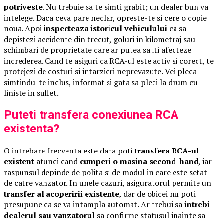
potriveste
. Nu trebuie sa te simti grabit; un dealer bun va
intelege. Daca ceva pare neclar, opreste-te si cere o copie
noua. Apoi
inspecteaza istoricul vehiculului
ca sa
depistezi accidente din trecut, goluri in kilometraj sau
schimbari de proprietate care ar putea sa iti afecteze
increderea. Cand te asiguri ca RCA-ul este activ si corect, te
protejezi de costuri si intarzieri neprevazute. Vei pleca
simtindu-te inclus, informat si gata sa pleci la drum cu
liniste in suflet.
Puteti transfera conexiunea RCA
existenta?
O intrebare frecventa este daca poti
transfera RCA-ul
existent
atunci cand
cumperi o masina second-hand
, iar
raspunsul depinde de polita si de modul in care este setat
de catre vanzator. In unele cazuri, asiguratorul permite un
transfer al acoperirii existente
, dar de obicei nu poti
presupune ca se va intampla automat. Ar trebui sa
intrebi
dealerul sau vanzatorul
sa confirme statusul inainte sa