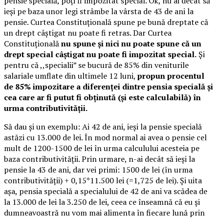
pensie specială, poți fi impozitat special. Ok, nu ai decât să
ieși pe baza unor legi strâmbe la vârsta de 43 de ani la
pensie. Curtea Constituțională spune pe bună dreptate că
un drept câștigat nu poate fi retras. Dar Curtea
Constituțională
nu spune și nici nu poate spune că un
drept special câștigat nu poate fi impozitat special.
Și
pentru că ,,specialii” se bucură de 85% din veniturile
salariale umflate din ultimele 12 luni,
propun procentul
de 85% impozitare a diferenței dintre pensia specială și
cea care ar fi putut fi obținută (și este calculabilă) în
urma contributivității.
Să dau și un exemplu: Ai 42 de ani, ieși la pensie specială
astăzi cu 13.000 de lei. În mod normal ai avea o pensie cel
mult de 1200-1500 de lei în urma calculului acesteia pe
baza contributivității. Prin urmare, n-ai decât să ieși la
pensie la 43 de ani, dar vei primi: 1500 de lei (în urma
contributivității) + 0,15*11.500 lei (=1,725 de lei). Și uita
așa, pensia specială a specialului de 42 de ani va scădea de
la 13.000 de lei la 3.250 de lei, ceea ce înseamnă că eu și
dumneavoastră nu vom mai alimenta în fiecare lună prin