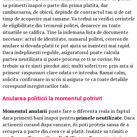
sa primesti inapoi o parte din prima platita, dar
rambursarea, de obicei, depinde de contractul tau si de cat
timp de acoperire mai ramane. Va trebui sa verifici cerintele
de eligibilitate din termenii politei, deoarece nu toate
situatiile se califica. Tine la indemana lista de documente
necesare: actul de identitate, numarul politei, cererea de
anulare si dovada platii te pot ajuta sa inaintezi mai rapid.
Daca indeplinesti regulile, asiguratorul poate calcula
partea neutilizata si poate procesa ce ti se cuvine. Nu
trebuie sa te simti pierdut aici; multi soferi trec prin asta si
primesc raspunsuri clare odata ce intreaba. Ramai calm,
solicita confirmare in scris si asigura-te ca toate detaliile
corespund inregistrarilor tale.
Anularea politicii la momentul potrivit
Momentul anularii
poate face o diferenta reala in faptul
daca primesti bani inapoi pentru
primele neutilizate
. Daca
actionezi curand dupa vanzare, iti poti proteja sansa de a
recupera o parte din ceea ce ai platit. Inainte sa trimiti o