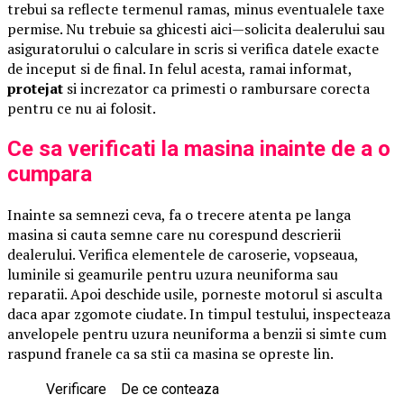
trebui sa reflecte termenul ramas, minus eventualele taxe
permise. Nu trebuie sa ghicesti aici—solicita dealerului sau
asiguratorului o calculare in scris si verifica datele exacte
de inceput si de final. In felul acesta, ramai informat,
protejat
si increzator ca primesti o rambursare corecta
pentru ce nu ai folosit.
Ce sa verificati la masina inainte de a o
cumpara
Inainte sa semnezi ceva, fa o trecere atenta pe langa
masina si cauta semne care nu corespund descrierii
dealerului. Verifica elementele de caroserie, vopseaua,
luminile si geamurile pentru uzura neuniforma sau
reparatii. Apoi deschide usile, porneste motorul si asculta
daca apar zgomote ciudate. In timpul testului, inspecteaza
anvelopele pentru uzura neuniforma a benzii si simte cum
raspund franele ca sa stii ca masina se opreste lin.
Verificare
De ce conteaza