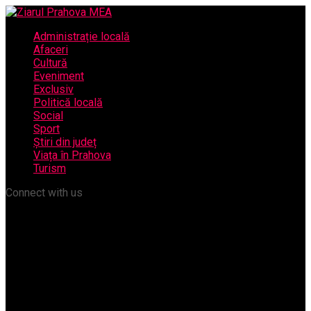
Administrație locală
Afaceri
Cultură
Eveniment
Exclusiv
Politică locală
Social
Sport
Știri din județ
Viața în Prahova
Turism
Connect with us