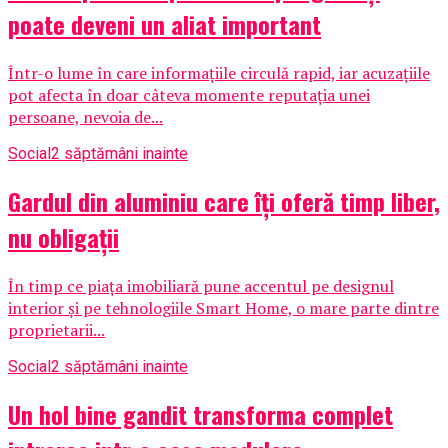
poate deveni un aliat important
Într-o lume în care informațiile circulă rapid, iar acuzațiile
pot afecta în doar câteva momente reputația unei
persoane, nevoia de...
Social
2 săptămâni inainte
Gardul din aluminiu care îți oferă timp liber,
nu obligații
În timp ce piața imobiliară pune accentul pe designul
interior și pe tehnologiile Smart Home, o mare parte dintre
proprietarii...
Social
2 săptămâni inainte
Un hol bine gandit transforma complet