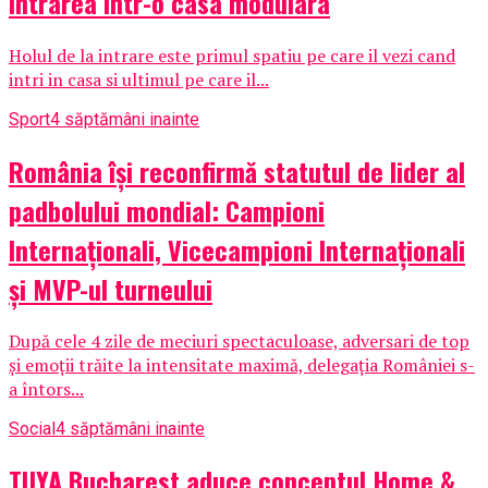
intrarea intr-o casa modulara
Holul de la intrare este primul spatiu pe care il vezi cand
intri in casa si ultimul pe care il...
Sport
4 săptămâni inainte
România își reconfirmă statutul de lider al
padbolului mondial: Campioni
Internaționali, Vicecampioni Internaționali
și MVP-ul turneului
După cele 4 zile de meciuri spectaculoase, adversari de top
și emoții trăite la intensitate maximă, delegația României s-
a întors...
Social
4 săptămâni inainte
TUYA Bucharest aduce conceptul Home &