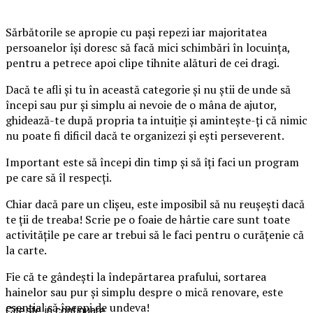
Sărbătorile se apropie cu pași repezi iar majoritatea
persoanelor își doresc să facă mici schimbări în locuința,
pentru a petrece apoi clipe tihnite alături de cei dragi.
Dacă te afli și tu în această categorie și nu știi de unde să
începi sau pur și simplu ai nevoie de o mâna de ajutor,
ghidează-te după propria ta intuiție și amintește-ți că nimic
nu poate fi dificil dacă te organizezi și ești perseverent.
Important este să începi din timp și să îți faci un program
pe care să îl respecți.
Chiar dacă pare un clișeu, este imposibil să nu reușești dacă
te ții de treaba! Scrie pe o foaie de hârtie care sunt toate
activitățile pe care ar trebui să le faci pentru o curățenie că
la carte.
Fie că te gândești la îndepărtarea prafului, sortarea
hainelor sau pur și simplu despre o mică renovare, este
esențial să începi de undeva!
Citeste in continuare