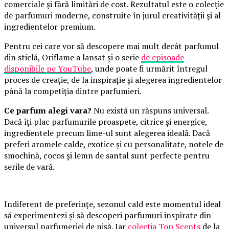
comerciale și fără limitări de cost. Rezultatul este o colecție
de parfumuri moderne, construite în jurul creativității și al
ingredientelor premium.
Pentru cei care vor să descopere mai mult decât parfumul
din sticlă, Oriflame a lansat și o serie
de episoade
disponibile pe YouTube
, unde poate fi urmărit întregul
proces de creație, de la inspirație și alegerea ingredientelor
până la competiția dintre parfumieri.
Ce parfum alegi vara?
Nu există un răspuns universal.
Dacă îți plac parfumurile proaspete, citrice și energice,
ingredientele precum lime-ul sunt alegerea ideală. Dacă
preferi aromele calde, exotice și cu personalitate, notele de
smochină, cocos și lemn de santal sunt perfecte pentru
serile de vară.
Indiferent de preferințe, sezonul cald este momentul ideal
să experimentezi și să descoperi parfumuri inspirate din
universul parfumeriei de nișă. Iar
colecția Top Scents
de la