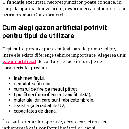
O fundație executată necorespunzător poate conduce, în
timp, la apariția denivelărilor, desprinderea îmbinărilor sau
uzura prematură a suprafeței.
Cum alegi gazon artificial potrivit
pentru tipul de utilizare
Deși multe produse par asemănătoare la prima vedere,
între ele există diferențe tehnice importante. Alegerea unui
gazon artificial
de calitate se face în funcție de
caracteristici precum:
înălțimea firului;
densitatea fibrelor;
numărul de fire pe metrul pătrat;
tipul fibrei (monofilament sau fibrilată);
materialul din care sunt fabricate fibrele;
rezistența la radiațiile UV;
capacitatea de drenaj.
În cazul terenurilor sportive, aceste caracteristici
influențează atât confortul jucătorilor, cât și