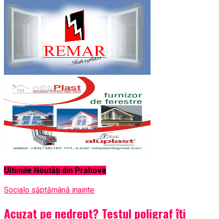
Ultimile Noutăți din Prahova
Social
o săptămână inainte
Acuzat pe nedrept? Testul poligraf îţi