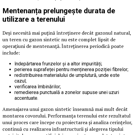
Mentenanța prelungește durata de
utilizare a terenului
Deși necesită mai puțină întreținere decât gazonul natural,
un teren cu gazon sintetic nu este complet lipsit de
operațiuni de mentenanță. Întreținerea periodică poate
include:
îndepărtarea frunzelor și a altor impurități;
perierea suprafeței pentru menținerea poziției fibrelor;
redistribuirea materialului de umplutură, unde este
cazul;
verificarea îmbinărilor;
remedierea punctuală a zonelor supuse unei uzuri
accentuate.
Amenajarea unui gazon sintetic înseamnă mai mult decât
montarea covorului. Performanța terenului este rezultatul
unui proces care începe cu proiectarea și analiza cerințelor,
continuă cu realizarea infrastructurii și alegerea tipului