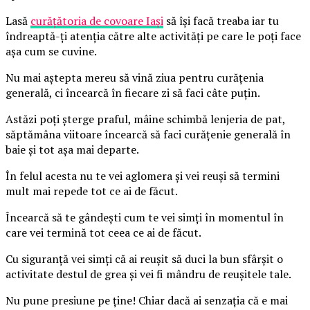
Lasă
curățătoria de covoare Iași
să își facă treaba iar tu
îndreaptă-ți atenția către alte activități pe care le poți face
așa cum se cuvine.
Nu mai aștepta mereu să vină ziua pentru curățenia
generală, ci încearcă în fiecare zi să faci câte puțin.
Astăzi poți șterge praful, mâine schimbă lenjeria de pat,
săptămâna viitoare încearcă să faci curățenie generală în
baie și tot așa mai departe.
În felul acesta nu te vei aglomera și vei reuși să termini
mult mai repede tot ce ai de făcut.
Încearcă să te gândești cum te vei simți în momentul în
care vei termină tot ceea ce ai de făcut.
Cu siguranță vei simți că ai reușit să duci la bun sfârșit o
activitate destul de grea și vei fi mândru de reușitele tale.
Nu pune presiune pe ține! Chiar dacă ai senzația că e mai