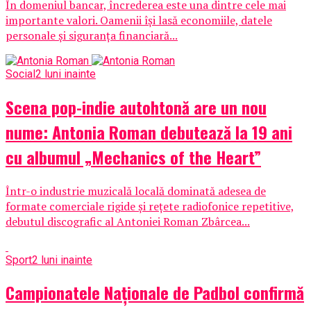
În domeniul bancar, încrederea este una dintre cele mai
importante valori. Oamenii își lasă economiile, datele
personale și siguranța financiară...
Social
2 luni inainte
Scena pop-indie autohtonă are un nou
nume: Antonia Roman debutează la 19 ani
cu albumul „Mechanics of the Heart”
Într-o industrie muzicală locală dominată adesea de
formate comerciale rigide și rețete radiofonice repetitive,
debutul discografic al Antoniei Roman Zbârcea...
Sport
2 luni inainte
Campionatele Naționale de Padbol confirmă