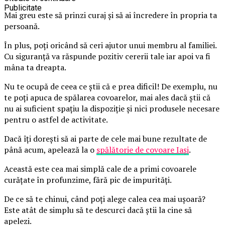
Publicitate
Mai greu este să prinzi curaj și să ai încredere în propria ta
persoană.
În plus, poți oricând să ceri ajutor unui membru al familiei.
Cu siguranță va răspunde pozitiv cererii tale iar apoi va fi
mâna ta dreapta.
Nu te ocupă de ceea ce știi că e prea dificil! De exemplu, nu
te poți apuca de spălarea covoarelor, mai ales dacă știi că
nu ai suficient spațiu la dispoziție și nici produsele necesare
pentru o astfel de activitate.
Dacă îți dorești să ai parte de cele mai bune rezultate de
până acum, apelează la o
spălătorie de covoare Iași
.
Această este cea mai simplă cale de a primi covoarele
curățate în profunzime, fără pic de impurități.
De ce să te chinui, când poți alege calea cea mai ușoară?
Este atât de simplu să te descurci dacă știi la cine să
apelezi.