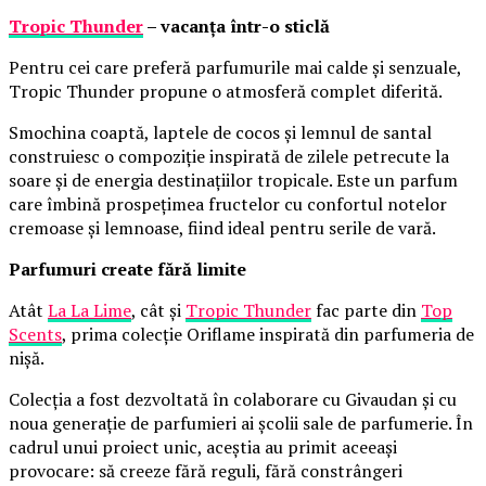
Tropic Thunder
– vacanța într-o sticlă
Pentru cei care preferă parfumurile mai calde și senzuale,
Tropic Thunder propune o atmosferă complet diferită.
Smochina coaptă, laptele de cocos și lemnul de santal
construiesc o compoziție inspirată de zilele petrecute la
soare și de energia destinațiilor tropicale. Este un parfum
care îmbină prospețimea fructelor cu confortul notelor
cremoase și lemnoase, fiind ideal pentru serile de vară.
Parfumuri create fără limite
Atât
La La Lime
, cât și
Tropic Thunder
fac parte din
Top
Scents
, prima colecție Oriflame inspirată din parfumeria de
nișă.
Colecția a fost dezvoltată în colaborare cu Givaudan și cu
noua generație de parfumieri ai școlii sale de parfumerie. În
cadrul unui proiect unic, aceștia au primit aceeași
provocare: să creeze fără reguli, fără constrângeri