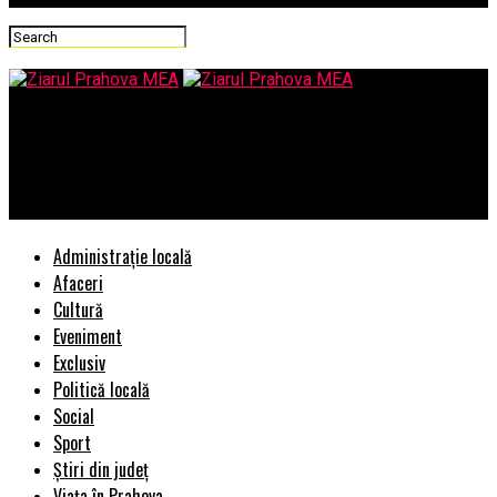
Ziarul Prahova MEA
Contactează o splălătorie de covoare atunci când vrei covoare
impecabile!
Administrație locală
Afaceri
Cultură
Eveniment
Exclusiv
Politică locală
Social
Sport
Știri din județ
Viața în Prahova