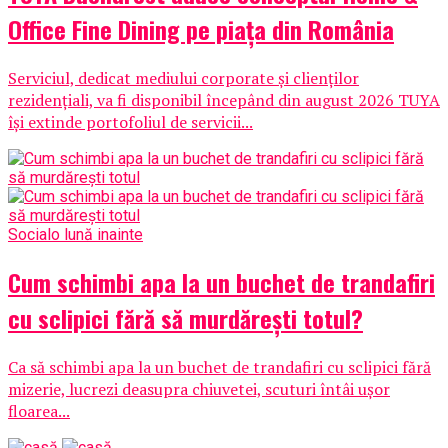
Office Fine Dining pe piața din România
Serviciul, dedicat mediului corporate și clienților
rezidențiali, va fi disponibil începând din august 2026 TUYA
își extinde portofoliul de servicii...
Social
o lună inainte
Cum schimbi apa la un buchet de trandafiri
cu sclipici fără să murdărești totul?
Ca să schimbi apa la un buchet de trandafiri cu sclipici fără
mizerie, lucrezi deasupra chiuvetei, scuturi întâi ușor
floarea...