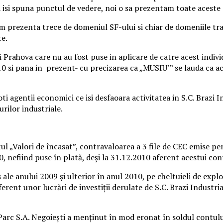
 isi spuna punctul de vedere, noi o sa prezentam toate acest
m prezenta trece de domeniul SF-ului si chiar de domeniile tra
te.
 Prahova care nu au fost puse in aplicare de catre acest indivi
10 si pana in prezent- cu precizarea ca „MUSIU’” se lauda ca ac
i agentii economici ce isi desfaoara activitatea in S.C. Brazi I
urilor industriale.
ntul „Valori de încasat”, contravaloarea a 3 file de CEC emise p
0, nefiind puse în plată, deşi la 31.12.2010 aferent acestui con
 ale anului 2009 și ulterior în anul 2010, pe cheltuieli de expl
erent unor lucrări de investiții derulate de S.C. Brazi Industri
l Parc S.A. Negoieşti a menţinut în mod eronat în soldul contul