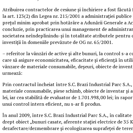
Atribuirea contractelor de cesiune şi închiriere a fost făcută
la art. 123(2) din Legea nr. 215/2001 a administraţiei publice
preţul minim aprobat prin hotărâre a Adunării Generale a Acţio
concluzie, prin practicarea unui management de administrare a
societatea neîndeplinindu-şi în totalitate atributele pentru c
investiţii în domeniile prevăzute de OG nr. 65/2001.
– referitor la vânzări de active şi alte bunuri, la control s-a
care să asigure economicitatea, eficacitate şi eficienţă în ut
vânzare de materiale consumabile, deşeuri, obiecte de inventar
urmează:
Prin contractul încheiat între S.C. Brazi Industrial Parc S.A.,
materiale consumabile, piese schimb, obiecte de inventar şi am
lei, iar cea stabilită de evaluator de 1.701.998,00 lei; în rapo
unui control intern eficient, nu s-ar fi produs.
În anul 2009, între S.C. Brazi Industrial Parc S.A., în calit
drept obiect „bunuri casate, aferente staţiei electrice de 35 K
dezafectare/dezmembrare şi ecologizarea suprafeţei de teren 