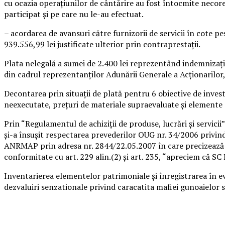
cu ocazia operaţiunilor de cântărire au fost întocmite necor
participat şi pe care nu le-au efectuat.
– acordarea de avansuri către furnizorii de servicii în cote p
939.556,99 lei justificate ulterior prin contraprestaţii.
Plata nelegală a sumei de 2.400 lei reprezentând indemnizați
din cadrul reprezentanților Adunării Generale a Acționarilor, 
Decontarea prin situații de plată pentru 6 obiective de investi
neexecutate, prețuri de materiale supraevaluate și elemente d
Prin “Regulamentul de achiziții de produse, lucrări și servici
și-a însușit respectarea prevederilor OUG nr. 34/2006 privind
ANRMAP prin adresa nr. 2844/22.05.2007 în care precizează că
conformitate cu art. 229 alin.(2) și art. 235, “apreciem că S
Inventarierea elementelor patrimoniale și înregistrarea în ev
dezvaluiri senzationale privind caracatita mafiei gunoaielor si