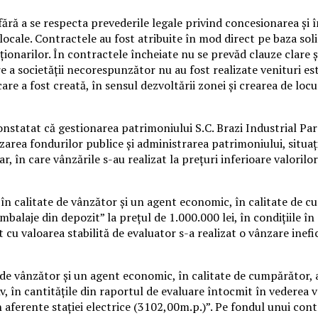
 fără a se respecta prevederile legale privind concesionarea şi 
 locale. Contractele au fost atribuite în mod direct pe baza sol
narilor. În contractele încheiate nu se prevăd clauze clare şi 
 societăţii necorespunzător nu au fost realizate venituri esti
are a fost creată, în sensul dezvoltării zonei şi crearea de loc
 constatat că gestionarea patrimoniului S.C. Brazi Industrial Par
ilizarea fondurilor publice şi administrarea patrimoniului, situa
, în care vânzările s-au realizat la preţuri inferioare valorilo
 în calitate de vânzător şi un agent economic, în calitate de cu
balaje din depozit” la preţul de 1.000.000 lei, în condiţiile î
rt cu valoarea stabilită de evaluator s-a realizat o vânzare inefi
ate de vânzător şi un agent economic, în calitate de cumpărător
v, în cantităţile din raportul de evaluare întocmit în vederea vâ
aferente staţiei electrice (3102,00m.p.)”. Pe fondul unui cont