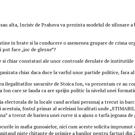
 sau alta, Incisiv de Prahova va prezinta modelul de sifonare a 
tine in brate si la conducere o asemenea grupare de crima orga
 pot face „joc de glezne”?
 chiar constatari ale unor controale derulate de institutiile 
anizata chiar daca duce la varful unor partide politice, fara a
 ilegalitatilor savarsite de Stoica Ion, va prezentam ce au con
 Ion care se lauda ca are sprijin politic la nivelul unei formatiu
electorala de la locale cand acelasi personaj a trecut in barca 
i acestuia, fostul primar al aceleiasi localitati unde „STIMABI
” a trecut de bariera unei curve si a ajuns o tarfa jegoasa de
curile in mafia gunoaielor, nici cum aceste solicita imprumut de
emitand niste chitante de primire a banilor pentru facturi din 