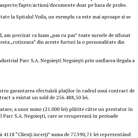
e aspecte/fapte/actiuni/documente doar pe baza de probe.
tate la Spitalul Voila, un exemplu ca este mai aproape si se
d, am precizat ca luam „pas cu pas” toate sursele de sifonat
esta „cotizeaza” din aceste furturi la o personalitate din
ndustrial Parc S.A. Negoieşti Negoieşti prin umflarea ilegala a
entru garantarea efectuării plaţilor în cadrul unui contract de
tract a existat un sold de 256.488,50 lei.
oatare, a unor sume (21.000 lei) plătite către un prestator în
al Parc S.A. Negoieşti, care se recuperează în perioade
ui 4118 “Clienţi incerţi” suma de 77.390,71 lei reprezentând