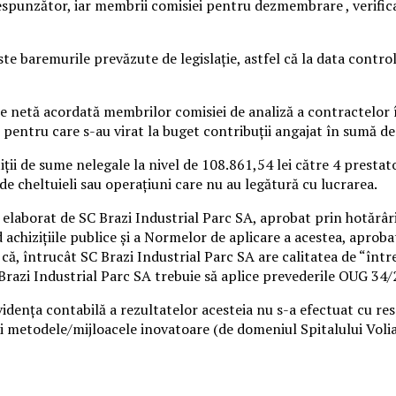
espunzător, iar membrii comisiei pentru dezmembrare , verifica
este baremurile prevăzute de legislaţie, astfel că la data contr
e netă acordată membrilor comisiei de analiză a contractelor 
pentru care s-au virat la buget contribuții angajat în sumă de 1
ții de sume nelegale la nivel de 108.861,54 lei către 4 prestator
e cheltuieli sau operațiuni care nu au legătură cu lucrarea.
i” elaborat de SC Brazi Industrial Parc SA, aprobat prin hotărâ
 achizițiile publice și a Normelor de aplicare a acestea, apro
, întrucât SC Brazi Industrial Parc SA are calitatea de “între
C Brazi Industrial Parc SA trebuie să aplice prevederile OUG 34
idența contabilă a rezultatelor acesteia nu s-a efectuat cu res
 metodele/mijloacele inovatoare (de domeniul Spitalului Volia) p