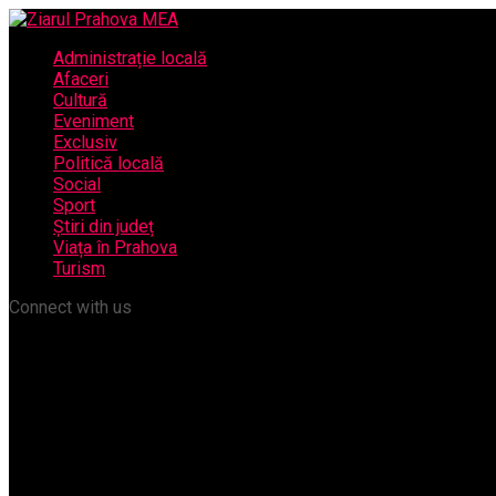
Administrație locală
Afaceri
Cultură
Eveniment
Exclusiv
Politică locală
Social
Sport
Știri din județ
Viața în Prahova
Turism
Connect with us