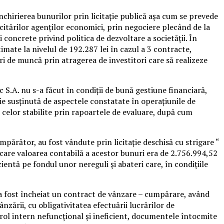
închirierea bunurilor prin licitaţie publică aşa cum se prevede
icitărilor agenţilor economici, prin negociere plecând de la
concrete privind politica de dezvoltare a societăţii. În
mate la nivelul de 192.287 lei în cazul a 3 contracte,
uri de muncă prin atragerea de investitori care să realizeze
c S.A. nu s-a făcut în condiţii de bună gestiune financiară,
ţie susţinută de aspectele constatate în operaţiunile de
r celor stabilite prin rapoartele de evaluare, după cum
mpărător, au fost vândute prin licitaţie deschisă cu strigare “
n care valoarea contabilă a acestor bunuri era de 2.756.994,52
cientă pe fondul unor nereguli şi abateri care, în condiţiile
, a fost încheiat un contract de vânzare – cumpărare, având
nzării, cu obligativitatea efectuării lucrărilor de
rol intern nefuncţional şi ineficient, documentele întocmite