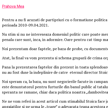
Prahova Mea
Pentru a nu fi acuzati de partipriuri cu o formatiune politica
perioada 2010-09.04.2021.
Nu stim si nu ne intereseaza domeniul politic care poate men
penala care sunt, inca, in adormire. Oare pentru cat timp mai
Noi prezentam doar faptele, pe baza de probe, cu documente si
Atat, la final va vom prezenta si schema gruparii de crima org
Pana la prezentarea faptelor din prezent in toata splendoarea
nu au fost duse la indeplinire de catre eternul director Stoica
Noi speram ca, la baza, nu sunt negocierile facute in campania 
este denuntatorul pentru furturile din banul public al tatalu
speranta ne ramane, chiar daca politica noastra „damboviteana
Ne ne vom referi in acest articol cum stimabilul Stoica face jo
angajatilor si pe urma le „trage” o adevarata teapa acestora 