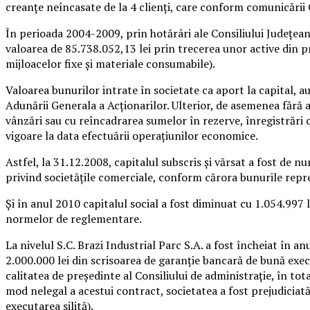
creanţe neîncasate de la 4 clienţi, care conform comunicării O
În perioada 2004-2009, prin hotărâri ale Consiliului Judeţean 
valoarea de 85.738.052,13 lei prin trecerea unor active din pr
mijloacelor fixe şi materiale consumabile).
Valoarea bunurilor intrate în societate ca aport la capital, a
Adunării Generala a Acţionarilor. Ulterior, de asemenea fără
vânzări sau cu reîncadrarea sumelor în rezerve, înregistrăr
vigoare la data efectuării operaţiunilor economice.
Astfel, la 31.12.2008, capitalul subscris şi vărsat a fost de 
privind societăţile comerciale, conform cărora bunurile repre
Şi în anul 2010 capitalul social a fost diminuat cu 1.054.997
normelor de reglementare.
La nivelul S.C. Brazi Industrial Parc S.A. a fost încheiat în 
2.000.000 lei din scrisoarea de garanție bancară de bună exec
calitatea de președinte al Consiliului de administrație, în tota
mod nelegal a acestui contract, societatea a fost prejudiciată
executarea silită).