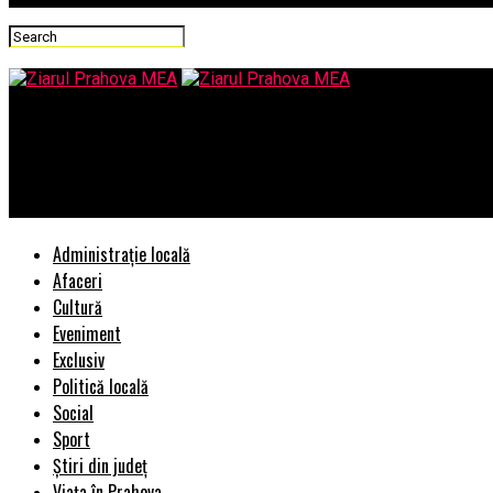
Ziarul Prahova MEA
Acțiunea „mafiei gunoaielor” de eliminare a unor agenti economic
trebui să fie si a intrat in „monitorizarea” mai multor servicii s
Administrație locală
Afaceri
Cultură
Eveniment
Exclusiv
Politică locală
Social
Sport
Știri din județ
Viața în Prahova