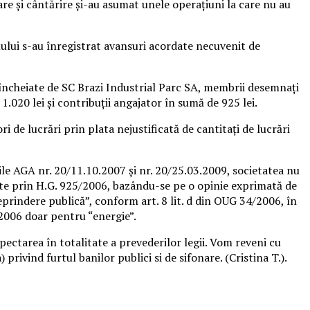
re şi cântărire şi-au asumat unele operaţiuni la care nu au
olului s-au înregistrat avansuri acordate necuvenit de
încheiate de SC Brazi Industrial Parc SA, membrii desemnați
.020 lei și contribuții angajator în sumă de 925 lei.
i de lucrări prin plata nejustificată de cantitați de lucrări
rile AGA nr. 20/11.10.2007 și nr. 20/25.03.2009, societatea nu
bate prin H.G. 925/2006, bazându-se pe o opinie exprimată de
prindere publică”, conform art. 8 lit. d din OUG 34/2006, în
/2006 doar pentru “energie”.
pectarea în totalitate a prevederilor legii. Vom reveni cu
rivind furtul banilor publici si de sifonare. (Cristina T.).