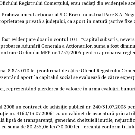
ficiului Registrului Comerţului, erau radiaţi din evidenţele ace
Prahova unicul acţionar al S.C. Brazi Industrial Parc S.A. Negoi
oprietatea privată a judeţului, ca aport în natură (active fixe
u fost evidenţiate doar în contul 1011 ”Capital subscris, nevers
 aprobarea Adunării Generala a Acţionarilor, suma a fost diminu
i contrare Ordinului MFP nr.1752/2005 pentru aprobarea regle
numai 8.875.010 lei (confirmat de către Oficiul Registrului Com
zentând aport la capitalul social se evaluează de către experţi
 lei, reprezentând pierderea de valoare în urma evaluării bunur
anul 2008 un contract de achiziție publică nr. 240/31.07.2008 pe
uție nr. 4160/13.07.2006” cu un cabinet de avocatură prin atribu
lă lipsă de transparență, generând cheltuieli inutile, nejustific
 cu suma de 80.255,06 lei (70.000 lei – creanță conform titlului