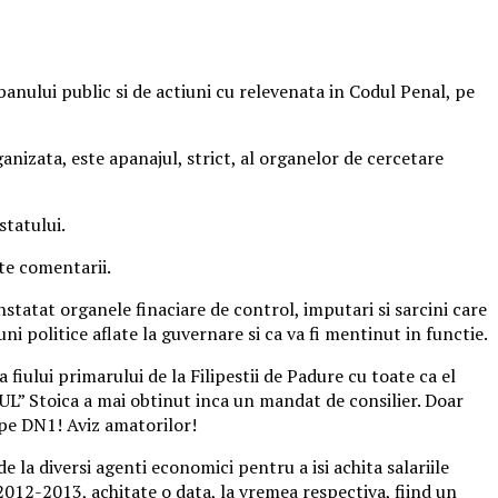
banului public si de actiuni cu relevenata in Codul Penal, pe
nizata, este apanajul, strict, al organelor de cercetare
statului.
lte comentarii.
statat organele finaciare de control, imputari si sarcini care
ni politice aflate la guvernare si ca va fi mentinut in functie.
fiului primarului de la Filipestii de Padure cu toate ca el
LUL” Stoica a mai obtinut inca un mandat de consilier. Doar
 pe DN1! Aviz amatorilor!
 la diversi agenti economici pentru a isi achita salariile
2012-2013, achitate o data, la vremea respectiva, fiind un