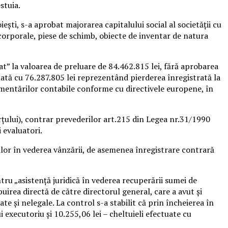
stuia.
eşti, s-a aprobat majorarea capitalului social al societăţii cu
 corporale, piese de schimb, obiecte de inventar de natura
at” la valoarea de preluare de 84.462.815 lei, fără aprobarea
ată cu 76.287.805 lei reprezentând pierderea înregistrată la
mentărilor contabile conforme cu directivele europene, în
erţului), contrar prevederilor art.215 din Legea nr.31/1990
 evaluatori.
ilor în vederea vânzării, de asemenea înregistrare contrară
ntru „asistență juridică în vederea recuperării sumei de
irea directă de către directorul general, care a avut și
ate și nelegale. La control s-a stabilit că prin încheierea în
 executoriu și 10.255,06 lei – cheltuieli efectuate cu