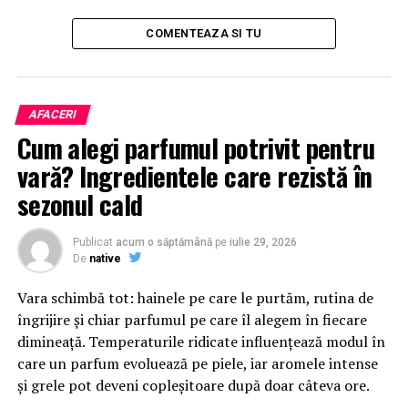
transparente).
COMENTEAZA SI TU
În acest context, documentul prevede că avizul trebuie
să se fundamenteze pe evaluări din perspectiva
riscurilor, ameninţărilor şi vulnerabilităţilor la adresa
securităţii naţionale şi/sau apărării naţionale.
AFACERI
Cum alegi parfumul potrivit pentru
Astfel, pentru ca România să nu riște sancțiuni din
vară? Ingredientele care rezistă în
partea UE, intervalul de timp în care proiectul de lege
5G se află în dezbatere publică ar trebui să fie mai
sezonul cald
îndelungat, acoperind și perioada de notificare a
organismelor europene și permițând ca modificările
Publicat
acum o săptămână
pe
iulie 29, 2026
sugerate de actorii din industrie și care pot care pot
De
native
sprijini piața locală de telecomunicații să-și producă
Vara schimbă tot: hainele pe care le purtăm, rutina de
efectele asupra formei finale a legii.
îngrijire și chiar parfumul pe care îl alegem în fiecare
dimineață. Temperaturile ridicate influențează modul în
ARTICOLE PE ACEIASI TEMA:
care un parfum evoluează pe piele, iar aromele intense
URMATORUL
și grele pot deveni copleșitoare după doar câteva ore.
Adoptarea legii 5 G Ã®n forma actualÄ Èi fÄrÄ