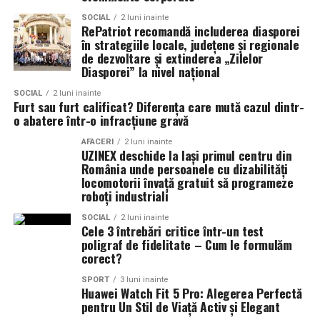
SOCIAL
2 luni inainte
RePatriot recomandă includerea diasporei
în strategiile locale, județene și regionale
de dezvoltare și extinderea „Zilelor
Diasporei” la nivel național
SOCIAL
2 luni inainte
Furt sau furt calificat? Diferența care mută cazul dintr-
o abatere într-o infracțiune gravă
AFACERI
2 luni inainte
UZINEX deschide la Iași primul centru din
România unde persoanele cu dizabilități
locomotorii învață gratuit să programeze
roboți industriali
SOCIAL
2 luni inainte
Cele 3 întrebări critice într-un test
poligraf de fidelitate – Cum le formulăm
corect?
SPORT
3 luni inainte
Huawei Watch Fit 5 Pro: Alegerea Perfectă
pentru Un Stil de Viață Activ și Elegant