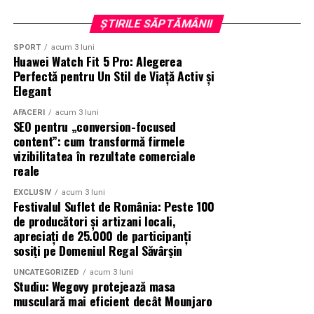
ȘTIRILE SĂPTĂMÂNII
SPORT
acum 3 luni
Huawei Watch Fit 5 Pro: Alegerea
Perfectă pentru Un Stil de Viață Activ și
Elegant
AFACERI
acum 3 luni
SEO pentru „conversion-focused
content”: cum transformă firmele
vizibilitatea în rezultate comerciale
reale
EXCLUSIV
acum 3 luni
Festivalul Suflet de România: Peste 100
de producători și artizani locali,
apreciați de 25.000 de participanți
sosiți pe Domeniul Regal Săvârșin
UNCATEGORIZED
acum 3 luni
Studiu: Wegovy protejează masa
musculară mai eficient decât Mounjaro