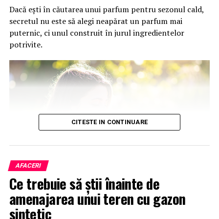
notificarea UE ar putea avea efecte negative asupra
Dacă ești în căutarea unui parfum pentru sezonul cald,
industriei de telecomunicaÈii din RomÃ¢nia
secretul nu este să alegi neapărat un parfum mai
NU RATATI
puternic, ci unul construit în jurul ingredientelor
Samsung prezintÄ Smart Keyboard Trio 500 â pentru
potrivite.
eficienÈÄ cu fiecare miÈcare
CITESTE IN CONTINUARE
AFACERI
Ce ingrediente sunt ideale într-un parfum de vară?
Ce trebuie să știi înainte de
amenajarea unui teren cu gazon
Parfumierii aleg, de regulă, ingrediente care transmit
sintetic
prospețime, energie și luminozitate. Citricele sunt