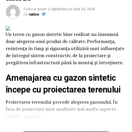
printre cele mai populare note ale sezonului, deoarece
oferă o senzație imediată de prospețime și se dezvoltă
Publicat
acum 2 săptămâni
pe
iulie 24, 2026
De
native
frumos în contact cu pielea încălzită de soare.
Lime-ul
, bergamota, mandarina sau grapefruitul sunt
Un teren cu gazon sintetic bine realizat nu înseamnă
adesea completate de note verzi, acorduri curate sau
doar alegerea unui produs de calitate. Performanța,
ingrediente lemnoase moderne, care adaugă profunzime
rezistența în timp și siguranța utilizării sunt influențate
fără a încărca parfumul.
de întregul sistem constructiv, de la proiectare și
pregătirea infrastructurii până la montaj și întreținere.
În același timp, parfumurile inspirate de vacanțe și
destinații exotice câștigă tot mai mult teren.
Amenajarea cu gazon sintetic
Ingrediente precum smochina, laptele de cocos sau
lemnul de santal creează parfumuri solare, relaxate și
începe cu proiectarea terenului
confortabile, perfecte pentru serile de vară.
Proiectarea terenului precede alegerea gazonului. În
De ce parfumul miroase diferit vara?
faza de proiectare sunt analizate mai multe aspecte
tehnice, precum:
Căldura intensifică evaporarea parfumului și poate
modifica felul în care acesta este perceput. De aceea,
destinația terenului (fotbal, tenis, multisport, loc de
aceeași creație poate avea un miros diferit iarna față de