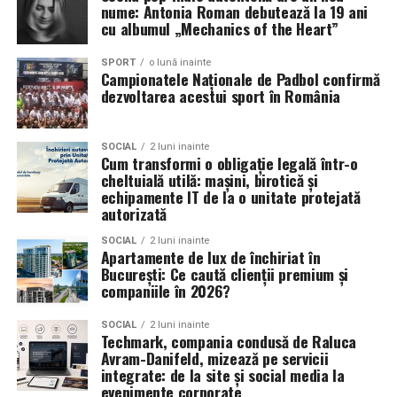
verificarea îmbinărilor;
nume: Antonia Roman debutează la 19 ani
cu albumul „Mechanics of the Heart”
remedierea punctuală a zonelor supuse unei uzuri
accentuate.
SPORT
o lună inainte
Campionatele Naționale de Padbol confirmă
Amenajarea unui gazon sintetic înseamnă mai mult
dezvoltarea acestui sport în România
decât montarea covorului. Performanța terenului este
rezultatul unui proces care începe cu proiectarea și
SOCIAL
2 luni inainte
analiza cerințelor, continuă cu realizarea infrastructurii
Cum transformi o obligație legală într-o
și alegerea tipului potrivit de gazon artificial, iar apoi
cheltuială utilă: mașini, birotică și
echipamente IT de la o unitate protejată
este completat printr-un montaj profesionist și o
autorizată
întreținere periodică. Abordarea întregului proiect ca
un sistem integrat contribuie la obținerea unei
SOCIAL
2 luni inainte
Apartamente de lux de închiriat în
suprafețe rezistente, sigure și adaptate modului în care
București: Ce caută clienții premium și
va fi utilizată.
companiile în 2026?
(Advertorial)
SOCIAL
2 luni inainte
Techmark, compania condusă de Raluca
Avram-Danifeld, mizează pe servicii
integrate: de la site și social media la
evenimente corporate