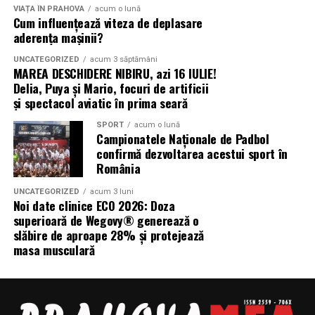
VIAȚA ÎN PRAHOVA
acum o lună
Cum influențează viteza de deplasare
aderența mașinii?
UNCATEGORIZED
acum 3 săptămâni
MAREA DESCHIDERE NIBIRU, azi 16 IULIE!
Delia, Puya și Mario, focuri de artificii
și spectacol aviatic în prima seară
SPORT
acum o lună
Campionatele Naționale de Padbol
confirmă dezvoltarea acestui sport în
România
UNCATEGORIZED
acum 3 luni
Noi date clinice ECO 2026: Doza
superioară de Wegovy® generează o
slăbire de aproape 28% și protejează
masa musculară