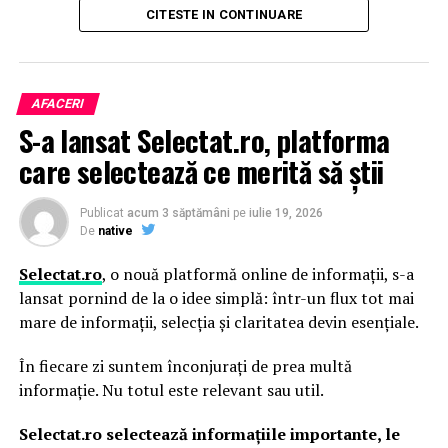
CITESTE IN CONTINUARE
joacă sau spațiu recreativ);
vară.
frecvența și intensitatea utilizării;
Parfumurile echilibrate, construite pe contraste între
dimensiunile suprafeței;
prospețime și note de bază persistente, tind să evolueze
AFACERI
mai armonios pe piele în sezonul cald.
caracteristicile terenului existent;
S-a lansat Selectat.ro, platforma
condițiile de drenaj;
Două parfumuri inspirate de vară și de parfumeria
care selectează ce merită să știi
de nișă
cerințele impuse de sportul practicat.
Publicat
acum 3 săptămâni
pe
iulie 19, 2026
Pornind de la această tendință, Oriflame completează
Fundația și sistemul de drenaj
De
native
colecția Top Scents cu două noi parfumuri create
sunt esențiale pentru
Selectat.ro
, o nouă platformă online de informații, s-a
împreună cu Givaudan, unul dintre liderii mondiali în
lansat pornind de la o idee simplă: într-un flux tot mai
parfumeria fină.
stabilitatea terenului
mare de informații, selecția și claritatea devin esențiale.
Orice proiect de amenajarea gazon sintetic începe cu
În fiecare zi suntem înconjurați de prea multă
decopertarea terenului și realizarea unei fundații
informație. Nu totul este relevant sau util.
alcătuite din straturi de agregate minerale compactate.
La La Lime
– prospețime reinterpretată
Acestea au rolul de a distribui uniform încărcările și de a
Selectat.ro selectează informațiile importante, le