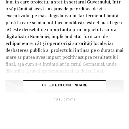
luni în care proiectul a stat în sertarul Guvernului, într-
o săptămână acesta a ajuns de pe ordinea de zi a
executivului pe masa legislativului. Iar termenul limită
până la care se mai pot face modificări este 4 mai. Legea
5G este deosebit de importantă prin impactul asupra
digitalizării României, implicând atât furnizori de
echipamente, cât și operatori și autorități locale, iar
dezbaterea publică a proiectului întinsă pe o durată mai
mare ar putea avea impact pozitiv asupra rezultatului
final, așa cum s-a întâmplat în cazul Germaniei, unde
discuțiile la nivel guvernamental au durat 2 ani.
CITESTE IN CONTINUARE
PUBLICITATE