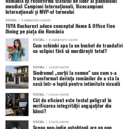
România își reconfirmă statutul de lider al padbolului
pot exista în aceeași sticlă.
mondial: Campioni Internaționali, Vicecampioni
perierea mecanică pentru ridicarea fibrelor;
Internaționali și MVP-ul turneului
verificarea planeității și a finisajelor.
(Advertorial)
SOCIAL
3 săptămâni inainte
TUYA Bucharest aduce conceptul Home & Office Fine
Mentenanța prelungește durata
Dining pe piața din România
de utilizare a terenului
SOCIAL
4 săptămâni inainte
Cum schimbi apa la un buchet de trandafiri
cu sclipici fără să murdărești totul?
Deși necesită mai puțină întreținere decât gazonul
natural, un teren cu gazon sintetic nu este complet
lipsit de operațiuni de mentenanță. Întreținerea
SOCIAL
o lună inainte
Sindromul „curții la comun” sau cum s-a
periodică poate include:
transformat dorința românilor de a sta la
casă într-o luptă pentru intimitate vizuală
îndepărtarea frunzelor și a altor impurități;
SOCIAL
o lună inainte
perierea suprafeței pentru menținerea poziției
Cât de eficient este testul poligraf în
fibrelor;
verificarea integrității angajaților din
bănci?
redistribuirea materialului de umplutură, unde este
cazul;
SOCIAL
o lună inainte
Scena pop-indie autohtonă are un nou