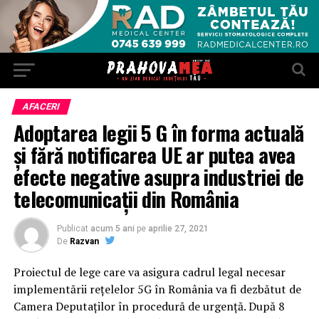
AFACERI
Adoptarea legii 5 G în forma actuală
și fără notificarea UE ar putea avea
efecte negative asupra industriei de
telecomunicații din România
Publicat
acum 5 ani
pe
aprilie 27, 2021
De
Razvan
Proiectul de lege care va asigura cadrul legal necesar
implementării rețelelor 5G în România va fi dezbătut de
Camera Deputaților în procedură de urgență. După 8