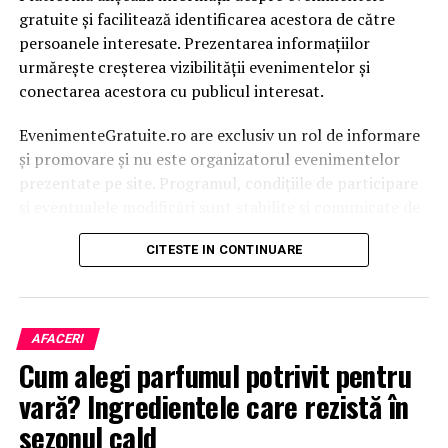
gratuite și facilitează identificarea acestora de către
persoanele interesate. Prezentarea informațiilor
urmărește creșterea vizibilității evenimentelor și
conectarea acestora cu publicul interesat.
EvenimenteGratuite.ro are exclusiv un rol de informare
și promovare și nu este organizatorul evenimentelor
prezentate pe site. Programul, condițiile de participare
și eventualele modificări sunt stabilite și comunicate de
organizatorii fiecărui eveniment.
CITESTE IN CONTINUARE
Publicului îi este recomandată verificarea informațiilor
înainte de participare.
AFACERI
Organizatorii care doresc să crească vizibilitatea unui
În următoarea perioadă, Favbet își propune să
Cum alegi parfumul potrivit pentru
eveniment cu acces gratuit pot solicita o ofertă de
întinerească marca, să o facă mai modernă, mai
promovare din partea echipei EvenimenteGratuite.ro.
vară? Ingredientele care rezistă în
interesantă și mai diversificată. Rebrandingul anunțat
Adresa de contact este
salut@evenimentegratuite.ro
.
în cadrul evenimentului de presă își propune să aducă
sezonul cald
Favbet mai aproape de realitățile pieței, poziționarea