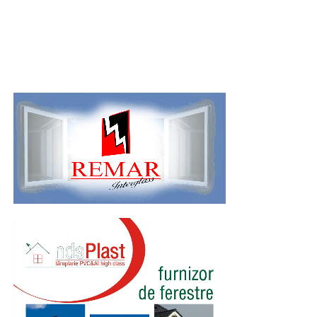
Fundația și sistemul de drenaj
colecția Top Scents cu două noi parfumuri create
sunt esențiale pentru
împreună cu Givaudan, unul dintre liderii mondiali în
parfumeria fină.
stabilitatea terenului
Orice proiect de amenajarea gazon sintetic începe cu
decopertarea terenului și realizarea unei fundații
alcătuite din straturi de agregate minerale compactate.
La La Lime
– prospețime reinterpretată
Acestea au rolul de a distribui uniform încărcările și de a
asigura stabilitatea întregii suprafețe. La fel de
Dacă preferi parfumurile fresh, luminoase și energice, La
important este sistemul de drenaj. Apa trebuie evacuată
La Lime este alegerea potrivită.
rapid prin structura terenului, fără să formeze bălți sau
zone în care umiditatea să stagneze. Pentru acest lucru
Parfumul este construit în jurul lime-ului peruvian,
sunt respectate pantele proiectate și sunt utilizate
completat de un acord de lenjerie proaspăt spălată și
materiale care permit infiltrarea și evacuarea eficientă a
Akigalawood, o notă lemnoasă modernă care oferă
apei.
profunzime și persistență. Rezultatul este un parfum
vibrant, contemporan și ușor de purtat în orice moment
O fundație executată necorespunzător poate conduce,
al zilei.
în timp, la apariția denivelărilor, desprinderea