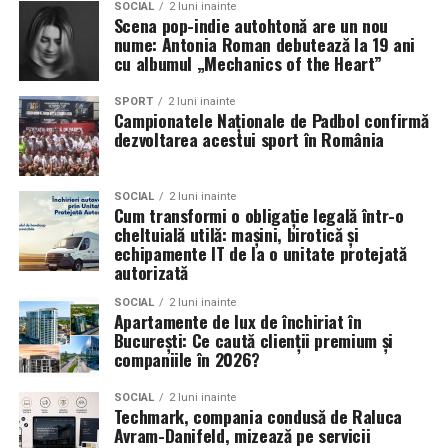
SOCIAL
2 luni inainte
de smochină, cocos și lemn de santal sunt perfecte
Scena pop-indie autohtonă are un nou
succesive:
nume: Antonia Roman debutează la 19 ani
pentru serile de vară.
cu albumul „Mechanics of the Heart”
poziționarea și alinierea covorului de gazon;
SPORT
2 luni inainte
realizarea îmbinărilor cu benzi și adezivi speciali;
Indiferent de preferințe, sezonul cald este momentul
Campionatele Naționale de Padbol confirmă
ideal să experimentezi și să descoperi parfumuri
dezvoltarea acestui sport în România
inserarea marcajelor sportive, atunci când proiectul
inspirate din universul parfumeriei de nișă. Iar
colecția
le impune;
Top Scents
de la Oriflame demonstrează că
distribuirea uniformă a materialului de umplutură;
SOCIAL
2 luni inainte
ingredientele premium, creativitatea și accesibilitatea
Cum transformi o obligație legală într-o
pot exista în aceeași sticlă.
cheltuială utilă: mașini, birotică și
perierea mecanică pentru ridicarea fibrelor;
echipamente IT de la o unitate protejată
verificarea planeității și a finisajelor.
autorizată
(Advertorial)
SOCIAL
2 luni inainte
Mentenanța prelungește durata
Apartamente de lux de închiriat în
București: Ce caută clienții premium și
de utilizare a terenului
companiile în 2026?
Deși necesită mai puțină întreținere decât gazonul
SOCIAL
2 luni inainte
Techmark, compania condusă de Raluca
natural, un teren cu gazon sintetic nu este complet
Avram-Danifeld, mizează pe servicii
lipsit de operațiuni de mentenanță. Întreținerea