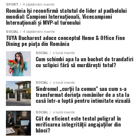
SPORT
4 săptămâni inainte
capacitatea de drenaj.
Colecția a fost dezvoltată în colaborare cu Givaudan și
România își reconfirmă statutul de lider al padbolului
cu noua generație de parfumieri ai școlii sale de
mondial: Campioni Internaționali, Vicecampioni
În cazul terenurilor sportive, aceste caracteristici
parfumerie. În cadrul unui proiect unic, aceștia au
Internaționali și MVP-ul turneului
influențează atât confortul jucătorilor, cât și
primit aceeași provocare: să creeze fără reguli, fără
comportamentul mingii, rezistența la uzură și durata de
SOCIAL
4 săptămâni inainte
constrângeri comerciale și fără limitări de cost.
TUYA Bucharest aduce conceptul Home & Office Fine
exploatare. În anumite proiecte sportive se utilizează și
Dining pe piața din România
Rezultatul este o colecție de parfumuri moderne,
materiale de umplutură, precum nisipul cuarțos sau
construite în jurul creativității și al ingredientelor
SOCIAL
o lună inainte
granulele elastice, care contribuie la stabilizarea fibrelor
Cum schimbi apa la un buchet de trandafiri
premium.
și la obținerea caracteristicilor tehnice urmărite pentru
cu sclipici fără să murdărești totul?
fiecare disciplină.
Pentru cei care vor să descopere mai mult decât
parfumul din sticlă, Oriflame a lansat și o serie
de
SOCIAL
o lună inainte
Montajul influențează
episoade disponibile pe YouTube
, unde poate fi urmărit
Sindromul „curții la comun” sau cum s-a
transformat dorința românilor de a sta la
întregul proces de creație, de la inspirație și alegerea
performanța la fel de mult ca
casă într-o luptă pentru intimitate vizuală
ingredientelor până la competiția dintre parfumieri.
produsul ales
SOCIAL
o lună inainte
Ce parfum alegi vara?
Nu există un răspuns universal.
Cât de eficient este testul poligraf în
verificarea integrității angajaților din
Dacă îți plac parfumurile proaspete, citrice și energice,
Chiar și un gazon de calitate poate avea o durată de
bănci?
ingredientele precum lime-ul sunt alegerea ideală. Dacă
utilizare redusă dacă montajul nu este realizat corect.
preferi aromele calde, exotice și cu personalitate, notele
Execuția presupune mai multe operațiuni tehnice