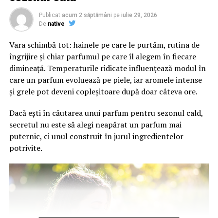
noului brand făcându-se la nivel global, în toate țările
Publicat
acum 2 săptămâni
pe
iulie 29, 2026
unde compania activează pe piața de gambling.
De
native
Vara schimbă tot: hainele pe care le purtăm, rutina de
ARTICOLE PE ACEIASI TEMA:
îngrijire și chiar parfumul pe care îl alegem în fiecare
URMATORUL
dimineață. Temperaturile ridicate influențează modul în
Favbet aduce Ã®n faÈa suporterilor romÃ¢ni 3 nume
care un parfum evoluează pe piele, iar aromele intense
sonore ale fotbalului internaÈional: Adrian Mutu,
și grele pot deveni copleșitoare după doar câteva ore.
Alexandr Hleb Èi Ivan Rakitic
NU RATATI
Dacă ești în căutarea unui parfum pentru sezonul cald,
Winbet – Tot ce trebuie sa stii
secretul nu este să alegi neapărat un parfum mai
puternic, ci unul construit în jurul ingredientelor
potrivite.