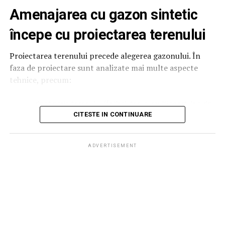
destinații exotice câștigă tot mai mult teren.
Amenajarea cu gazon sintetic
Ingrediente precum smochina, laptele de cocos sau
lemnul de santal creează parfumuri solare, relaxate și
începe cu proiectarea terenului
confortabile, perfecte pentru serile de vară.
Proiectarea terenului precede alegerea gazonului. În
De ce parfumul miroase diferit vara?
faza de proiectare sunt analizate mai multe aspecte
tehnice, precum:
Căldura intensifică evaporarea parfumului și poate
modifica felul în care acesta este perceput. De aceea,
destinația terenului (fotbal, tenis, multisport, loc de
aceeași creație poate avea un miros diferit iarna față de
CITESTE IN CONTINUARE
joacă sau spațiu recreativ);
vară.
frecvența și intensitatea utilizării;
Parfumurile echilibrate, construite pe contraste între
ADVERTISEMENT
dimensiunile suprafeței;
prospețime și note de bază persistente, tind să evolueze
mai armonios pe piele în sezonul cald.
caracteristicile terenului existent;
condițiile de drenaj;
Două parfumuri inspirate de vară și de parfumeria
de nișă
cerințele impuse de sportul practicat.
Pornind de la această tendință, Oriflame completează