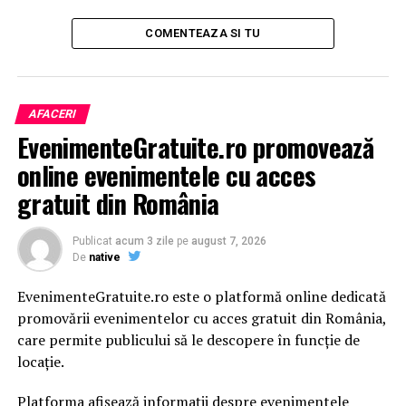
COMENTEAZA SI TU
AFACERI
EvenimenteGratuite.ro promovează
online evenimentele cu acces
gratuit din România
“
Intră în joc”. Este atât de simplu! Nu e asta ceea ce ne
Publicat
acum 3 zile
pe
august 7, 2026
dorim cu toții? Să simțim adrenalina? Să trăim
De
native
intensitatea jocului? Să experimentăm emoția câștigului.
EvenimenteGratuite.ro este o platformă online dedicată
Nu mai căuta! Noul slogan Favbet și lansarea noii
promovării evenimentelor cu acces gratuit din România,
identității vizuale te aduce în mijlocul acțiunii, când
care permite publicului să le descopere în funcție de
deodată totul devine realitate. E o experiență unică,
locație.
simte acum esența pariului!
”, ne-a provocat la joc și Ivan
Rakitici.
Platforma afișează informații despre evenimentele