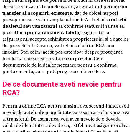
de catre vanzator. In unele cazuri, asiguratorul permite un
transfer al acoperirii existente
, dar de obicei nu poti
presupune ca se va intampla automat. Ar trebui sa
intrebi
dealerul sau vanzatorul
sa confirme statusul inainte sa
pleci.
Daca polita ramane valabila
, asigura-te ca
asiguratorul accepta schimbarea proprietarului si a datelor
despre vehicul. Daca nu, va trebui sa faci un RCA nou
imediat. Stai calm: acest pas este doar despre protejarea
locului tau pe sosea si evitarea surprizelor. Cere
documentele de la dealer necesare pentru a confirma
polita curenta, ca sa poti progresa cu incredere.
De ce documente aveti nevoie pentru
RCA?
Pentru a obtine RCA pentru masina dvs. second-hand, aveti
nevoie de
actele de proprietate
care sa arate clar vanzarea
si transferul. De asemenea, veti avea nevoie de o dovada
valida de identitate si de adresa, astfel incat asiguratorul sa
poata verifica cine sunteti si unde locuiti. Daca le aveti