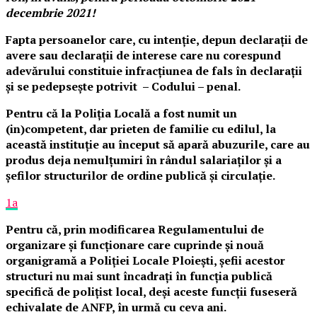
decembrie 2021!
Fapta persoanelor care, cu intenție, depun declarații de
avere sau declarații de interese care nu corespund
adevărului constituie infracțiunea de fals în declarații
și se pedepsește potrivit – Codului – penal.
Pentru că la Poliția Locală a fost numit un
(in)competent, dar prieten de familie cu edilul, la
această instituție au început să apară abuzurile, care au
produs deja nemulțumiri în rândul salariaților și a
șefilor structurilor de ordine publică și circulație.
1a
Pentru că, prin modificarea Regulamentului de
organizare și funcționare care cuprinde și nouă
organigramă a Poliției Locale Ploiești, șefii acestor
structuri nu mai sunt încadrați în funcția publică
specifică de polițist local, deși aceste funcții fuseseră
echivalate de ANFP, în urmă cu ceva ani.