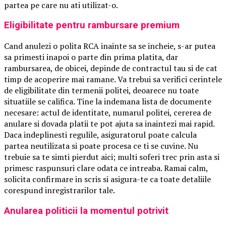
partea pe care nu ati utilizat-o.
Eligibilitate pentru rambursare premium
Cand anulezi o polita RCA inainte sa se incheie, s-ar putea
sa primesti inapoi o parte din prima platita, dar
rambursarea, de obicei, depinde de contractul tau si de cat
timp de acoperire mai ramane. Va trebui sa verifici cerintele
de eligibilitate din termenii politei, deoarece nu toate
situatiile se califica. Tine la indemana lista de documente
necesare: actul de identitate, numarul politei, cererea de
anulare si dovada platii te pot ajuta sa inaintezi mai rapid.
Daca indeplinesti regulile, asiguratorul poate calcula
partea neutilizata si poate procesa ce ti se cuvine. Nu
trebuie sa te simti pierdut aici; multi soferi trec prin asta si
primesc raspunsuri clare odata ce intreaba. Ramai calm,
solicita confirmare in scris si asigura-te ca toate detaliile
corespund inregistrarilor tale.
Anularea politicii la momentul potrivit