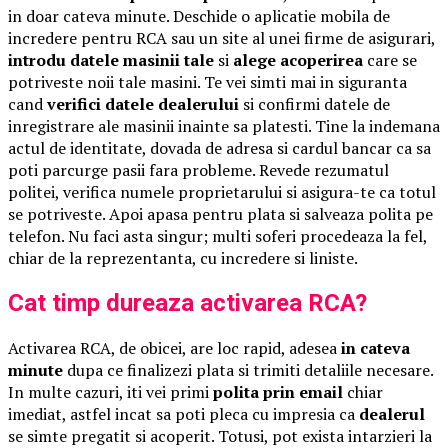
in doar cateva minute. Deschide o aplicatie mobila de
incredere pentru RCA sau un site al unei firme de asigurari,
introdu datele masinii tale
si
alege acoperirea
care se
potriveste noii tale masini. Te vei simti mai in siguranta
cand
verifici datele dealerului
si confirmi datele de
inregistrare ale masinii inainte sa platesti. Tine la indemana
actul de identitate, dovada de adresa si cardul bancar ca sa
poti parcurge pasii fara probleme. Revede rezumatul
politei, verifica numele proprietarului si asigura-te ca totul
se potriveste. Apoi apasa pentru plata si salveaza polita pe
telefon. Nu faci asta singur; multi soferi procedeaza la fel,
chiar de la reprezentanta, cu incredere si liniste.
Cat timp dureaza activarea RCA?
Activarea RCA, de obicei, are loc rapid, adesea
in cateva
minute
dupa ce finalizezi plata si trimiti detaliile necesare.
In multe cazuri, iti vei primi
polita prin email
chiar
imediat, astfel incat sa poti pleca cu impresia ca
dealerul
se simte pregatit si acoperit. Totusi, pot exista intarzieri la