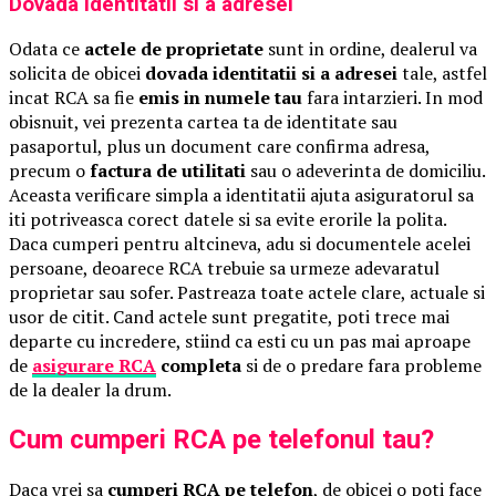
Dovada identitatii si a adresei
Odata ce
actele de proprietate
sunt in ordine, dealerul va
solicita de obicei
dovada identitatii si a adresei
tale, astfel
incat RCA sa fie
emis in numele tau
fara intarzieri. In mod
obisnuit, vei prezenta cartea ta de identitate sau
pasaportul, plus un document care confirma adresa,
precum o
factura de utilitati
sau o adeverinta de domiciliu.
Aceasta verificare simpla a identitatii ajuta asiguratorul sa
iti potriveasca corect datele si sa evite erorile la polita.
Daca cumperi pentru altcineva, adu si documentele acelei
persoane, deoarece RCA trebuie sa urmeze adevaratul
proprietar sau sofer. Pastreaza toate actele clare, actuale si
usor de citit. Cand actele sunt pregatite, poti trece mai
departe cu incredere, stiind ca esti cu un pas mai aproape
de
asigurare RCA
completa
si de o predare fara probleme
de la dealer la drum.
Cum cumperi RCA pe telefonul tau?
Daca vrei sa
cumperi RCA pe telefon
, de obicei o poti face