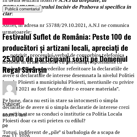
TOTALITATE, ziarului Incisiv de Prahova si specifica in
clar
:
Exclusiv
Astfel, in adresa nr 53788/29.10.2021, A.N.I ne comunica
urmatoarele:
Festivalul Suflet de România: Peste 100 de
producători și artizani locali, apreciați de
„….potrivit procesului-verbal de convorbire telefonica
25.000 de participanți sosiți pe Domeniul
incheiat in urma discutiei cu persoana responsabila cu
Regal Săvârșin
implemantarea prevederilor referitoare la declaratiile de
avere si declaratiile de interese desemnata la nivelul Politiei
Locale Ploiesti a municipiului Ploiesti, mentiunile cu privire
la anul 2021 au fost facute dintr-o eroare materiala”.
Pe bune, daca nu esti in stare sa intocmesti o simpla
Publicat
declaratie de avere si o simpla declaratie de interese crezi
ca esti in stare sa conduci o institutie ca Politia Locala
acum 3 luni
Ploiesti doar ca esti prieten cu edilul?
pe
Totusi, indiferent de „pile” si barbalogia de a scapa de
mai 11, 2026