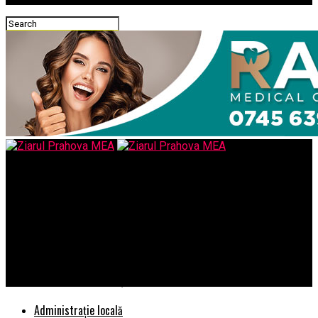
Ziarul Prahova MEA
In plin scandal privind legalitatea certificatului verde se
gaseste unul (gen „3kg de faina” plantat la conducerea SGU de
fostul PMP-ist) sa ia de capul sau o decizie de interzicere a
accesului adulţilor nevaccinaţi sau netrecuţi prin boală în
locurile de joacă din oraş – Ziarul Incisiv de Prahova
Administrație locală