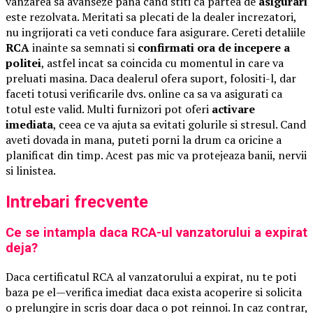
vanzarea sa avanseze pana cand stiti ca partea de
asigurari
este rezolvata. Meritati sa plecati de la dealer increzatori,
nu ingrijorati ca veti conduce fara asigurare. Cereti detaliile
RCA
inainte sa semnati si
confirmati ora de incepere a
politei
, astfel incat sa coincida cu momentul in care va
preluati masina. Daca dealerul ofera suport, folositi-l, dar
faceti totusi verificarile dvs. online ca sa va asigurati ca
totul este valid. Multi furnizori pot oferi
activare
imediata
, ceea ce va ajuta sa evitati golurile si stresul. Cand
aveti dovada in mana, puteti porni la drum ca oricine a
planificat din timp. Acest pas mic va protejeaza banii, nervii
si linistea.
Intrebari frecvente
Ce se intampla daca RCA-ul vanzatorului a expirat
deja?
Daca certificatul RCA al vanzatorului a expirat, nu te poti
baza pe el—verifica imediat daca exista acoperire si solicita
o prelungire in scris doar daca o pot reinnoi. In caz contrar,