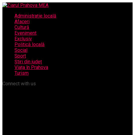
Administrație locală
Afaceri
Cultură
Eveniment
Exclusiv
Politică locală
Social
Sport
Știri din județ
Viața în Prahova
Turism
Connect with us