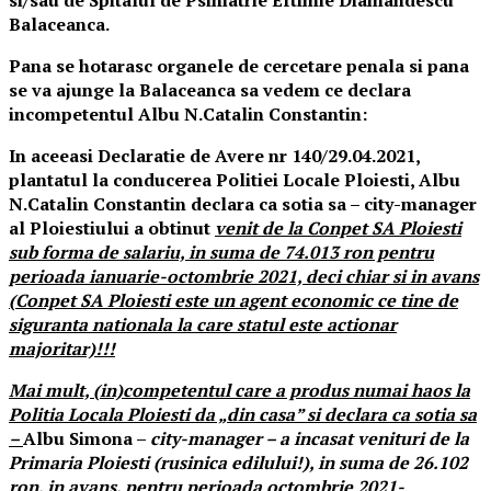
Balaceanca.
Pana se hotarasc organele de cercetare penala si pana
se va ajunge la Balaceanca sa vedem ce declara
incompetentul Albu N.Catalin Constantin:
In aceeasi Declaratie de Avere nr 140/29.04.2021,
plantatul la conducerea Politiei Locale Ploiesti, Albu
N.Catalin Constantin declara ca sotia sa – city-manager
al Ploiestiului a obtinut
venit de la Conpet SA Ploiesti
sub forma de salariu, in suma de 74.013 ron pentru
perioada ianuarie-octombrie 2021, deci chiar si in avans
(Conpet SA Ploiesti este un agent economic ce tine de
siguranta nationala la care statul este actionar
majoritar)!!!
Mai mult, (in)competentul care a produs numai haos la
Politia Locala Ploiesti da „din casa” si declara ca sotia sa
–
Albu Simona –
city-manager – a incasat venituri de la
Primaria Ploiesti (rusinica edilului!), in suma de 26.102
ron, in avans, pentru perioada octombrie 2021-