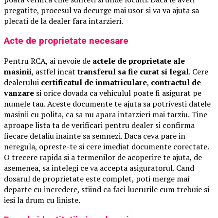
pregatite, procesul va decurge mai usor si va va ajuta sa
plecati de la dealer fara intarzieri.
Acte de proprietate necesare
Pentru RCA, ai nevoie de
actele de proprietate ale
masinii
, astfel incat
transferul sa fie curat si legal
. Cere
dealerului
certificatul de inmatriculare
,
contractul de
vanzare
si orice dovada ca vehiculul poate fi asigurat pe
numele tau. Aceste documente te ajuta sa potrivesti datele
masinii cu polita, ca sa nu apara intarzieri mai tarziu. Tine
aproape lista ta de verificari pentru dealer si confirma
fiecare detaliu inainte sa semnezi. Daca ceva pare in
neregula, opreste-te si cere imediat documente corectate.
O trecere rapida si a termenilor de acoperire te ajuta, de
asemenea, sa intelegi ce va accepta asiguratorul. Cand
dosarul de proprietate este complet, poti merge mai
departe cu incredere, stiind ca faci lucrurile cum trebuie si
iesi la drum cu liniste.