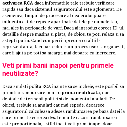
activarea RCA
daca informatiile tale trebuie verificare
rapida sau daca sistemul asiguratorului este aglomerat. De
asemenea, timpul de procesare al dealerului poate
influenta cat de repede apar toate datele pe numele tau,
mai ales in perioadele de varf. Daca ai introdus corect ID-ul,
detaliile despre masina si plata, de obicei te poti relaxa si sa
astepti putin. Cand cumperi impreuna cu altii la
reprezentanta, faci parte dintr-un proces usor si organizat,
care ii ajuta pe toti sa mearga mai departe cu incredere.
Veti primi banii inapoi pentru primele
neutilizate?
Daca anulati polita RCA inainte sa se incheie, este posibil sa
primiti o rambursare pentru
prima neutilizata
, dar
depinde de termenii politei si de momentul anularii. De
obicei, trebuie sa anulati cat mai repede, deoarece
asiguratorul calculeaza adesea rambursarea pe baza datei la
care primeste cererea dvs. In multe cazuri, rambursarea
este proportionala, astfel incat veti primi inapoi doar