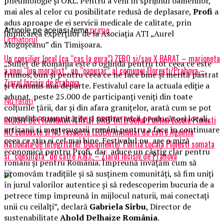
pneumologie și ORL. Pentru a veni în sprijinul oamenilor,
mai ales al celor cu posibilitate redusă de deplasare,
Profi
a
adus aproape de ei servicii medicale de calitate, prin
Articole pe aceiasi tema:
prima
implicarea experților de la Asociația ATI „Aurel
Urmatorul
Mogoșeanu” din Timișoara.
Un consilier local (cu “cas la gura”) ZERO si/sau X BARAT – marioneta
„Suflet de România este o oglindă pentru tot ceea ce este
a unui “lup moralist”, un “papusar” al comunei Floresti/Prahova –
frumos, bun și pentru ceea ce ne face bine și merită păstrat
Ziarul Incisiv de Prahova
și transmis mai departe. Festivalul care la actuala ediție a
adunat peste 25.000 de participanți veniți din toate
Nu ratati
colțurile țării, dar și din afara granițelor, arată cum se pot
consolida comunitățile și susține micii producători locali,
INCISIV DE PRAHOAVA A AVUT DREPTATE/Seful Politiei Locale Ploiesti
artizanii și meșteșugarii români pentru a face în continuare
NU cunoaste si NU respecta LEGEA/Amendat de catre Agentia
ceea ce știu ei cel mai bine. Festivalul nu are o miză
Nationala de Integritate/ Documente/ Politia Locala Ploiesti somata
economică pentru Profi, dar aduce un câștig clar pentru
si “consiliata” de catre A.N.I. – Ziarul Incisiv de Prahova
români și pentru România. Împreună învățăm cum să
promovăm tradițiile și să susținem comunități, să fim uniți
în jurul valorilor autentice și să redescoperim bucuria de a
petrece timp împreună în mijlocul naturii, mai conectați
unii cu ceilalți”, declară
Gabriela Sîrbu
, Director de
sustenabilitate
Ahold Delhaize România
.