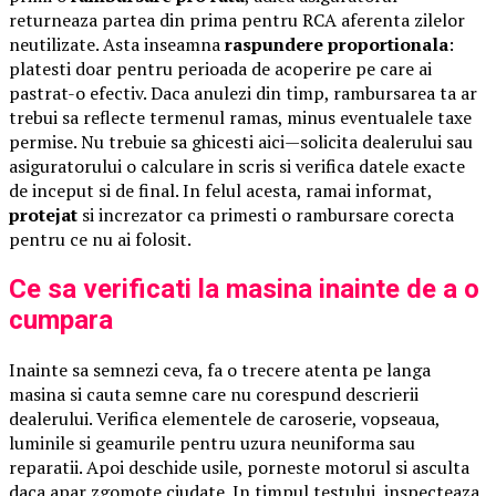
returneaza partea din prima pentru RCA aferenta zilelor
neutilizate. Asta inseamna
raspundere proportionala
:
platesti doar pentru perioada de acoperire pe care ai
pastrat-o efectiv. Daca anulezi din timp, rambursarea ta ar
trebui sa reflecte termenul ramas, minus eventualele taxe
permise. Nu trebuie sa ghicesti aici—solicita dealerului sau
asiguratorului o calculare in scris si verifica datele exacte
de inceput si de final. In felul acesta, ramai informat,
protejat
si increzator ca primesti o rambursare corecta
pentru ce nu ai folosit.
Ce sa verificati la masina inainte de a o
cumpara
Inainte sa semnezi ceva, fa o trecere atenta pe langa
masina si cauta semne care nu corespund descrierii
dealerului. Verifica elementele de caroserie, vopseaua,
luminile si geamurile pentru uzura neuniforma sau
reparatii. Apoi deschide usile, porneste motorul si asculta
daca apar zgomote ciudate. In timpul testului, inspecteaza