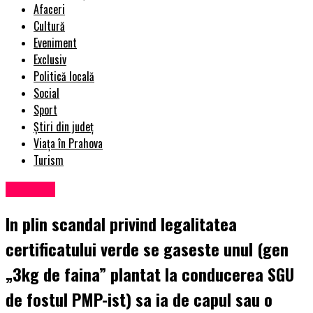
Afaceri
Cultură
Eveniment
Exclusiv
Politică locală
Social
Sport
Știri din județ
Viața în Prahova
Turism
Exclusiv
In plin scandal privind legalitatea
certificatului verde se gaseste unul (gen
„3kg de faina” plantat la conducerea SGU
de fostul PMP-ist) sa ia de capul sau o