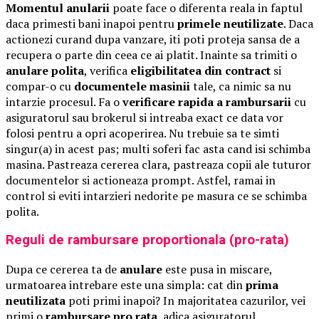
Momentul anularii
poate face o diferenta reala in faptul
daca primesti bani inapoi pentru
primele neutilizate
. Daca
actionezi curand dupa vanzare, iti poti proteja sansa de a
recupera o parte din ceea ce ai platit. Inainte sa trimiti o
anulare polita
, verifica
eligibilitatea din contract
si
compar-o cu
documentele masinii
tale, ca nimic sa nu
intarzie procesul. Fa o
verificare rapida a rambursarii
cu
asiguratorul sau brokerul si intreaba exact ce data vor
folosi pentru a opri acoperirea. Nu trebuie sa te simti
singur(a) in acest pas; multi soferi fac asta cand isi schimba
masina. Pastreaza cererea clara, pastreaza copii ale tuturor
documentelor si actioneaza prompt. Astfel, ramai in
control si eviti intarzieri nedorite pe masura ce se schimba
polita.
Reguli de rambursare proportionala (pro-rata)
Dupa ce cererea ta de
anulare
este pusa in miscare,
urmatoarea intrebare este una simpla: cat din
prima
neutilizata
poti primi inapoi? In majoritatea cazurilor, vei
primi o
rambursare pro rata
, adica asiguratorul