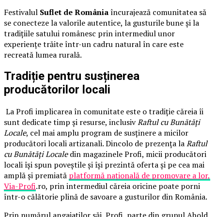
Festivalul
Suflet de România
încurajează comunitatea să
se conecteze la valorile autentice, la gusturile bune și la
tradițiile satului românesc prin intermediul unor
experiențe trăite într-un cadru natural în care este
recreată lumea rurală.
Tradiție pentru susținerea
producătorilor locali
La Profi implicarea în comunitate este o tradiție căreia îi
sunt dedicate timp și resurse, inclusiv
Raftul cu Bunătăți
Locale
, cel mai amplu program de susținere a micilor
producători locali artizanali. Dincolo de prezența la
Raftul
cu Bunătăți Locale
din magazinele Profi, micii producători
locali își spun poveștile și își prezintă oferta și pe cea mai
amplă și premiată
platformă națională de promovare a lor,
Via-Profi
.ro, prin intermediul căreia oricine poate porni
într-o călătorie plină de savoare a gusturilor din România.
Prin numărul angajaților săi, Profi, parte din grupul Ahold