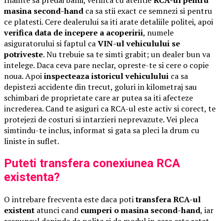
masina second-hand
ca sa stii exact ce semnezi si pentru
ce platesti. Cere dealerului sa iti arate detaliile politei, apoi
verifica data de incepere a acoperirii
, numele
asiguratorului si faptul ca
VIN-ul vehiculului se
potriveste
. Nu trebuie sa te simti grabit; un dealer bun va
intelege. Daca ceva pare neclar, opreste-te si cere o copie
noua. Apoi
inspecteaza istoricul vehiculului
ca sa
depistezi accidente din trecut, goluri in kilometraj sau
schimbari de proprietate care ar putea sa iti afecteze
increderea. Cand te asiguri ca RCA-ul este activ si corect, te
protejezi de costuri si intarzieri neprevazute. Vei pleca
simtindu-te inclus, informat si gata sa pleci la drum cu
liniste in suflet.
Puteti transfera conexiunea RCA
existenta?
O intrebare frecventa este daca poti
transfera RCA-ul
existent
atunci cand
cumperi o masina second-hand
, iar
raspunsul depinde de polita si de modul in care este setat