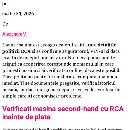
pe
martie 31, 2026
De
AlexandraM
Inainte sa platesti, roaga dealerul sa iti arate
detaliile
politicii RCA
si sa confirme asiguratorul, VIN-ul si data
exacta de inceput, inclusiv ora. Nu pleca pana cand te
asiguri ca acoperirea corespunde momentului in care
primesti masina si ai verificat-o online, daca este posibil.
Daca polita nu poate fi transferata, cumpara una noua
imediat. Tine documentele pregatite, verifica istoricul
masinii, iar daca mergi mai departe, vei vedea verificarile
simple care iti economisesc probleme.
Verificati masina second-hand cu RCA
inainte de plata
Inainte sa predai banii, verifica cu atentie
RCA-ul pentru