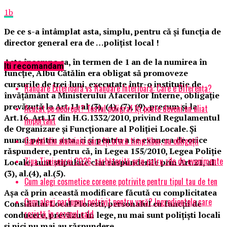
1b
De ce s-a întâmplat asta, simplu, pentru că și funcția de
director general era de …polițist local !
Asta însemna ca, în termen de 1 an de la numirea în
Iti recomandam
funcție, Albu Cătălin era obligat să promoveze
cursurile de trei luni, executate într-o instituție de
Randare Exterioară vs Randare Interioară: Care e Diferența?
învățământ a Ministerului Afacerilor Interne, obligație
prevăzută la Art.11 al (3), (4), (7), (9), precum și la
Acuzat pe nedrept? Testul poligraf îţi poate deveni un aliat
Art.16, Art.17 din H.G.1332/2010, privind Regulamentul
important
de Organizare și Funcționare al Poliției Locale. Și
numai pentru asta, ci și pentru a se exonera de orice
Gardul din aluminiu care îți oferă timp liber, nu obligații
răspundere, pentru că, în Legea 155/2010, Legea Poliție
Ziua Timișoarei 2026, sărbătorită prin patru zile de evenimente
Locale, sunt stipulate clar răspunderile prin Art.21, al.
(3), al.(4), al.(5).
Cum alegi cosmetice coreene potrivite pentru tipul tau de ten
Așa că prin această modificare făcută cu complicitatea
Cum alegi parfumul potrivit pentru vară? Ingredientele care
Consiliului Local Ploiesti, personalul cu funcții de
rezistă în sezonul cald
conducere, prevăzut în lege, nu mai sunt polițiști locali
și nici nu mai au răspundere.