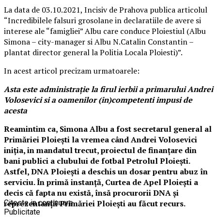
La data de 03.10.2021, Incisiv de Prahova publica articolul
“Incredibilele falsuri grosolane in declaratiile de avere si
interese ale “famigliei” Albu care conduce Ploiestiul (Albu
Simona – city-manager si Albu N.Catalin Constantin –
plantat director general la Politia Locala Ploiesti)”.
In acest articol precizam urmatoarele:
Asta este administrație la firul ierbii a primarului Andrei
Volosevici si a oamenilor (in)competenti impusi de
acesta
Reamintim ca, Simona Albu a fost secretarul general al
Primăriei Ploiești la vremea când Andrei Volosevici
iniția, in mandatul trecut, proiectul de finanțare din
bani publici a clubului de fotbal Petrolul Ploiești.
Astfel, DNA Ploiești a deschis un dosar pentru abuz în
serviciu. În primă instanță, Curtea de Apel Ploiești a
decis că fapta nu există, însă procurorii DNA și
reprezentanții Primăriei Ploiești au făcut recurs.
Citeste in continuare
Publicitate