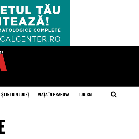
ȘTIRI DIN JUDEȚ
VIAȚA ÎN PRAHOVA
TURISM
E