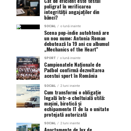
Cât de eficient este testul
poligraf în verificarea
integrității angajaților din
bănci?
SOCIAL
o lună inainte
Scena pop-indie autohtonă are
un nou nume: Antonia Roman
debutează la 19 ani cu albumul
„Mechanics of the Heart”
SPORT
o lună inainte
Campionatele Naționale de
Padbol confirmă dezvoltarea
acestui sport în România
SOCIAL
2 luni inainte
Cum transformi o obligație
legală într-o cheltuială utilă:
mașini, birotică și
echipamente IT de la o unitate
protejată autorizată
SOCIAL
2 luni inainte
Apartamente de lux de