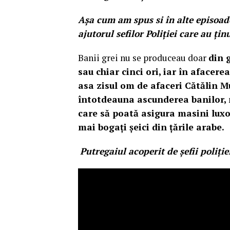
Așa cum am spus si în alte episoad
ajutorul sefilor Poliției care au ți
Banii grei nu se produceau doar
din 
sau chiar cinci ori, iar în afacer
asa zisul om de afaceri Cătălin M
întotdeauna ascunderea banilor, 
care să poată asigura masini luxoa
mai bogați șeici din țările arabe.
Putregaiul acoperit de șefii poliției