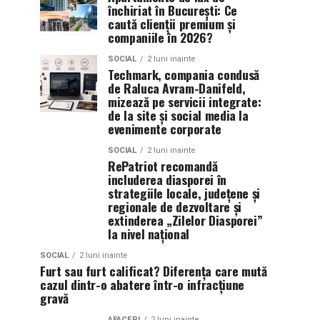
închiriat în București: Ce
caută clienții premium și
companiile în 2026?
SOCIAL
2 luni inainte
Techmark, compania condusă
de Raluca Avram-Danifeld,
mizează pe servicii integrate:
de la site și social media la
evenimente corporate
SOCIAL
2 luni inainte
RePatriot recomandă
includerea diasporei în
strategiile locale, județene și
regionale de dezvoltare și
extinderea „Zilelor Diasporei”
la nivel național
SOCIAL
2 luni inainte
Furt sau furt calificat? Diferența care mută
cazul dintr-o abatere într-o infracțiune
gravă
AFACERI
2 luni inainte