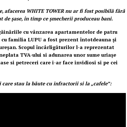
e, afacerea WHITE TOWER nu ar fi fost posibilă fără
nut de șase, în timp ce șmecherii produceau bani.
găinăriile cu vânzarea apartamentelor de patru
ea cu familia LUPU a fost prezent întotdeauna și
ureșan. Scopul încârligăturilor l-a reprezentat
neplata TVA-ului si adunarea unor sume uriașe
se si petreceri care i-ar face invidiosi si pe cei
 care stau la băute cu infractorii si la „cafele”: