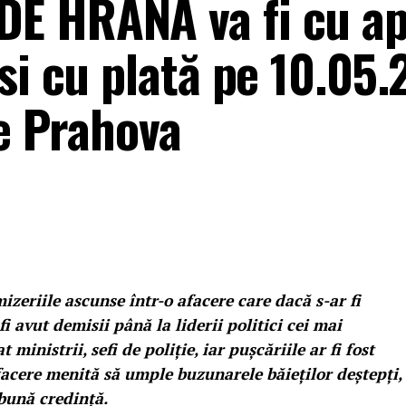
E HRANĂ va fi cu ap
si cu plată pe 10.05.
de Prahova
zeriile ascunse într-o afacere care dacă s-ar fi
fi avut demisii până la liderii politici cei mai
 ministrii, sefi de poliție, iar pușcăriile ar fi fost
afacere menită să umple buzunarele băieților deștepți,
bună credință.