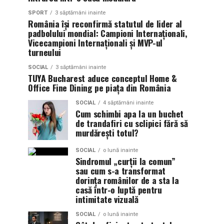
SPORT
3 săptămâni inainte
România își reconfirmă statutul de lider al
padbolului mondial: Campioni Internaționali,
Vicecampioni Internaționali și MVP-ul
turneului
SOCIAL
3 săptămâni inainte
TUYA Bucharest aduce conceptul Home &
Office Fine Dining pe piața din România
SOCIAL
4 săptămâni inainte
Cum schimbi apa la un buchet
de trandafiri cu sclipici fără să
murdărești totul?
SOCIAL
o lună inainte
Sindromul „curții la comun”
sau cum s-a transformat
dorința românilor de a sta la
casă într-o luptă pentru
intimitate vizuală
SOCIAL
o lună inainte