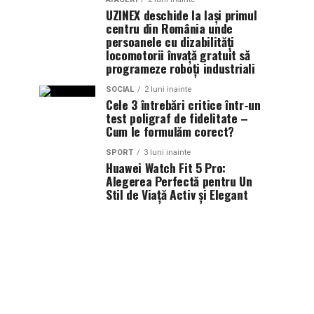
UZINEX deschide la Iași primul
centru din România unde
persoanele cu dizabilități
locomotorii învață gratuit să
programeze roboți industriali
SOCIAL
2 luni inainte
Cele 3 întrebări critice într-un
test poligraf de fidelitate –
Cum le formulăm corect?
SPORT
3 luni inainte
Huawei Watch Fit 5 Pro:
Alegerea Perfectă pentru Un
Stil de Viață Activ și Elegant