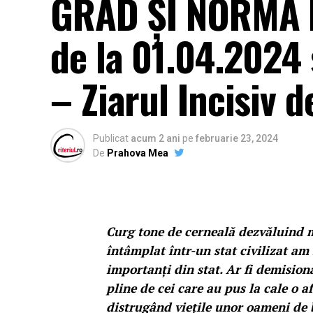
GRAD ȘI NORMĂ D
de la 01.04.2024 
– Ziarul Incisiv 
Publicat
acum 2 ani
pe
februarie 23, 2024
De
Prahova Mea
Curg tone de cerneală dezvăluind mi
întâmplat într-un stat civilizat am 
importanți din stat. Ar fi demisionat
pline de cei care au pus la cale o 
distrugând viețile unor oameni de 