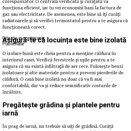
corespunzător. O centrală verificată și curățată va
funcționa eficient, iar tu vei economisi bani la factura de
gaz sau electricitate. De asemenea, este bine să îți curăți
radiatoarele și să verifici termostatul pentru a te asigura că
funcționează corect.
Citeste in continuare
Asigură-te că locuința este bine izolată
Publicitate
O izolare bună este cheia pentru a menține căldura în
interiorul casei. Verifică ferestrele și ușile pentru a te
asigura că nu există infiltrații de aer rece. Folosește benzi
izolatoare și alte materiale pentru a preveni pierderile de
căldură. O casă bine izolată nu doar că va fi mai
confortabilă, dar va și reduce semnificativ costurile de
încălzire.
Pregătește grădina și plantele pentru
iarnă
În prag de iarnă, nu trebuie să uiți de grădină. Curăță