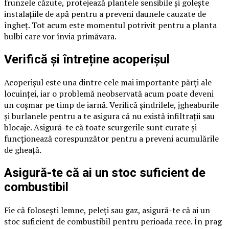
frunzele căzute, protejează plantele sensibile și golește
instalațiile de apă pentru a preveni daunele cauzate de
îngheț. Tot acum este momentul potrivit pentru a planta
bulbi care vor învia primăvara.
Verifică și întreține acoperișul
Acoperișul este una dintre cele mai importante părți ale
locuinței, iar o problemă neobservată acum poate deveni
un coșmar pe timp de iarnă. Verifică șindrilele, jgheaburile
și burlanele pentru a te asigura că nu există infiltrații sau
blocaje. Asigură-te că toate scurgerile sunt curate și
funcționează corespunzător pentru a preveni acumulările
de gheață.
Asigură-te că ai un stoc suficient de
combustibil
Fie că folosești lemne, peleți sau gaz, asigură-te că ai un
stoc suficient de combustibil pentru perioada rece. În prag