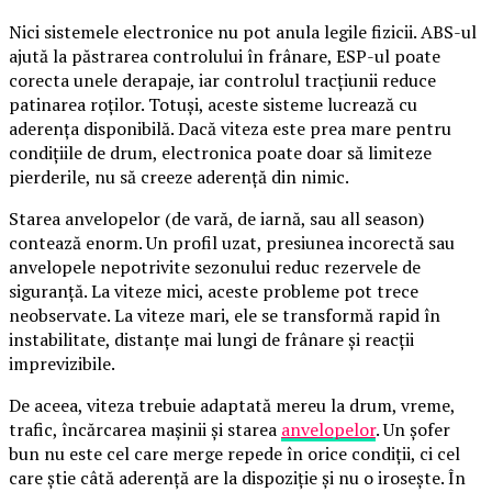
Nici sistemele electronice nu pot anula legile fizicii. ABS-ul
ajută la păstrarea controlului în frânare, ESP-ul poate
corecta unele derapaje, iar controlul tracțiunii reduce
patinarea roților. Totuși, aceste sisteme lucrează cu
aderența disponibilă. Dacă viteza este prea mare pentru
condițiile de drum, electronica poate doar să limiteze
pierderile, nu să creeze aderență din nimic.
Starea anvelopelor (de vară, de iarnă, sau all season)
contează enorm. Un profil uzat, presiunea incorectă sau
anvelopele nepotrivite sezonului reduc rezervele de
siguranță. La viteze mici, aceste probleme pot trece
neobservate. La viteze mari, ele se transformă rapid în
instabilitate, distanțe mai lungi de frânare și reacții
imprevizibile.
De aceea, viteza trebuie adaptată mereu la drum, vreme,
trafic, încărcarea mașinii și starea
anvelopelor
. Un șofer
bun nu este cel care merge repede în orice condiții, ci cel
care știe câtă aderență are la dispoziție și nu o irosește. În