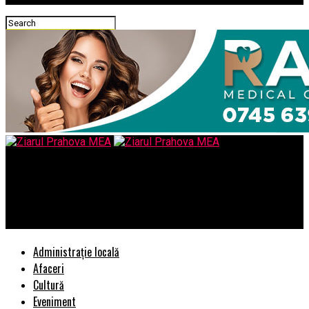
Ziarul Prahova MEA
În prag de iarnă: 7 lucruri pe care trebuie să le faci înainte să
vină frigul
Administrație locală
Afaceri
Cultură
Eveniment