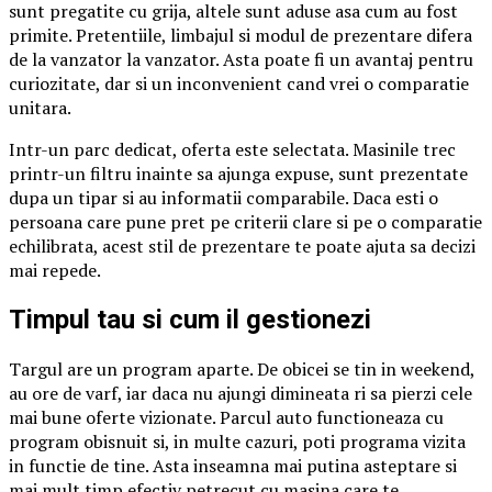
sunt pregatite cu grija, altele sunt aduse asa cum au fost
primite. Pretentiile, limbajul si modul de prezentare difera
de la vanzator la vanzator. Asta poate fi un avantaj pentru
curiozitate, dar si un inconvenient cand vrei o comparatie
unitara.
Intr-un parc dedicat, oferta este selectata. Masinile trec
printr-un filtru inainte sa ajunga expuse, sunt prezentate
dupa un tipar si au informatii comparabile. Daca esti o
persoana care pune pret pe criterii clare si pe o comparatie
echilibrata, acest stil de prezentare te poate ajuta sa decizi
mai repede.
Timpul tau si cum il gestionezi
Targul are un program aparte. De obicei se tin in weekend,
au ore de varf, iar daca nu ajungi dimineata ri sa pierzi cele
mai bune oferte vizionate. Parcul auto functioneaza cu
program obisnuit si, in multe cazuri, poti programa vizita
in functie de tine. Asta inseamna mai putina asteptare si
mai mult timp efectiv petrecut cu masina care te