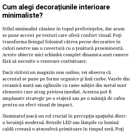
​Cum alegi decorațiunile interioare
minimaliste?
Stilul minimalist rămâne în topul preferințelor, dar acum
se pune accent pe texturi care oferă confort vizual. Poți
transforma livingul folosind câteva perne decorative în
culori neutre sau o cuvertură cu o țesătură proeminentă.
Aceste obiecte mici schimbă complet dinamica unei camere
fără să necesite o renovare costisitoare.
Dacă vizitezi un magazin nou online, vei observa că
accentul se pune pe forme organice și linii curbe. Vazele din
ceramică mată sau oglinzile cu rame subțiri din metal sunt
elemente care atrag privirea imediat. Acestea pot fi
amplasate strategic pe o etajeră sau pe o măsuță de cafea
pentru un efect vizual de impact.
Iluminatul joacă un rol crucial în percepția spațiului dintr-
o locuință modernă. Benzile LED sau lămpile cu lumină
caldă creează o atmosferă primitoare în timpul serii. Poți