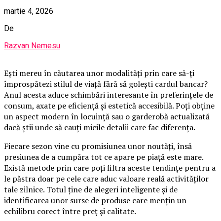
martie 4, 2026
De
Razvan Nemesu
Ești mereu în căutarea unor modalități prin care să-ți
împrospătezi stilul de viață fără să golești cardul bancar?
Anul acesta aduce schimbări interesante în preferințele de
consum, axate pe eficiență și estetică accesibilă. Poți obține
un aspect modern în locuință sau o garderobă actualizată
dacă știi unde să cauți micile detalii care fac diferența.
Fiecare sezon vine cu promisiunea unor noutăți, însă
presiunea de a cumpăra tot ce apare pe piață este mare.
Există metode prin care poți filtra aceste tendințe pentru a
le păstra doar pe cele care aduc valoare reală activităților
tale zilnice. Totul ține de alegeri inteligente și de
identificarea unor surse de produse care mențin un
echilibru corect între preț și calitate.