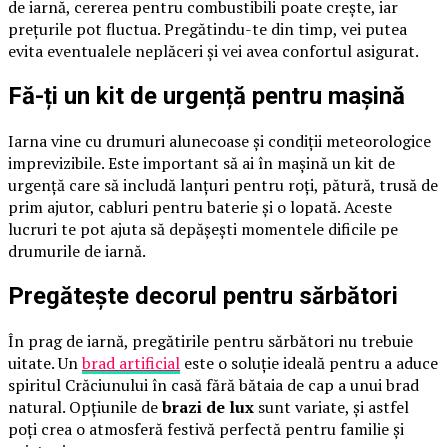
de iarnă, cererea pentru combustibili poate crește, iar
prețurile pot fluctua. Pregătindu-te din timp, vei putea
evita eventualele neplăceri și vei avea confortul asigurat.
Fă-ți un kit de urgență pentru mașină
Iarna vine cu drumuri alunecoase și condiții meteorologice
imprevizibile. Este important să ai în mașină un kit de
urgență care să includă lanțuri pentru roți, pătură, trusă de
prim ajutor, cabluri pentru baterie și o lopată. Aceste
lucruri te pot ajuta să depășești momentele dificile pe
drumurile de iarnă.
Pregătește decorul pentru sărbători
În prag de iarnă, pregătirile pentru sărbători nu trebuie
uitate. Un
brad artificial
este o soluție ideală pentru a aduce
spiritul Crăciunului în casă fără bătaia de cap a unui brad
natural. Opțiunile de
brazi de lux
sunt variate, și astfel
poți crea o atmosferă festivă perfectă pentru familie și