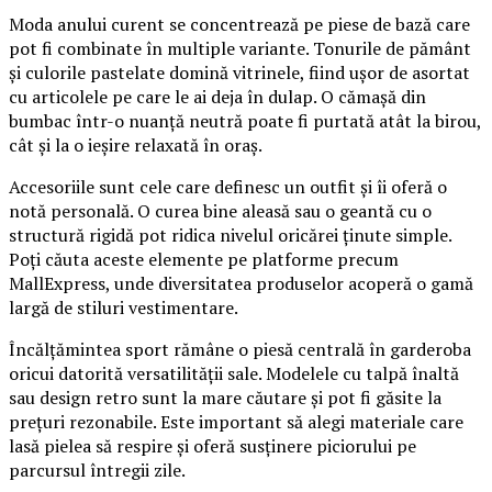
Moda anului curent se concentrează pe piese de bază care
pot fi combinate în multiple variante. Tonurile de pământ
și culorile pastelate domină vitrinele, fiind ușor de asortat
cu articolele pe care le ai deja în dulap. O cămașă din
bumbac într-o nuanță neutră poate fi purtată atât la birou,
cât și la o ieșire relaxată în oraș.
Accesoriile sunt cele care definesc un outfit și îi oferă o
notă personală. O curea bine aleasă sau o geantă cu o
structură rigidă pot ridica nivelul oricărei ținute simple.
Poți căuta aceste elemente pe platforme precum
MallExpress, unde diversitatea produselor acoperă o gamă
largă de stiluri vestimentare.
Încălțămintea sport rămâne o piesă centrală în garderoba
oricui datorită versatilității sale. Modelele cu talpă înaltă
sau design retro sunt la mare căutare și pot fi găsite la
prețuri rezonabile. Este important să alegi materiale care
lasă pielea să respire și oferă susținere piciorului pe
parcursul întregii zile.