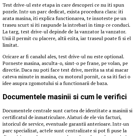
Test drive-ul este etapa in care descoperi ce nu iti spun
pozele. Intr-un parc dedicat, exista procedura clara: iti
arata masina, iti explica functionarea, te insoteste pe un
traseu scurt si iti raspunde la intrebari in timp ce conduci.
La targ, test drive-ul depinde de la vanzator la vanzator.
Unii il permit cu placere, altii ezita, iar traseul poate fi si el
limitat.
Oricare ar fi canalul ales, test drive-ul nu este optional.
Porneste masina, asculta-o, simt-o pe frane, pe volan, pe
directie. Daca nu poti face test drive, merita sa stai macar
cateva minute in masina, cu motorul pornit, ca sa iti faci o
idee asupra zgomotului si a functionarii de baza.
Documentele masinii si cum le verifici
Documentele centrale sunt cartea de identitate a masinii si
certificatul de inmatriculare. Alaturi de ele vin facturi,
istoricul de service, eventuale garantii anterioare. Intr-un
parc specializat, actele sunt centralizate si pot fi puse la