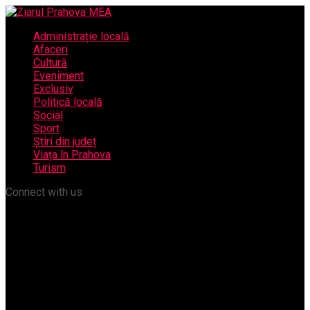
Administrație locală
Afaceri
Cultură
Eveniment
Exclusiv
Politică locală
Social
Sport
Știri din județ
Viața în Prahova
Turism
Connect with us