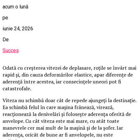
acum o lună
pe
iunie 24, 2026
De
Succes
Odată cu creșterea vitezei de deplasare, roțile se învârt mai
rapid și, din cauza deformărilor elastice, apar diferențe de
aderență între acestea, iar consecințele uneori pot fi
catastrofale.
Viteza nu schimbă doar cât de repede ajungeți la destinație.
Ea schimbă felul în care mașina frânează, virează,
reacționează la denivelări și folosește aderența oferită de
anvelope. Cu cât viteza este mai mare, cu atât toate
manevrele cer mai mult de la mașină și de la șofer. Iar
aderența, oricât de bune ar fi anvelopele, nu este