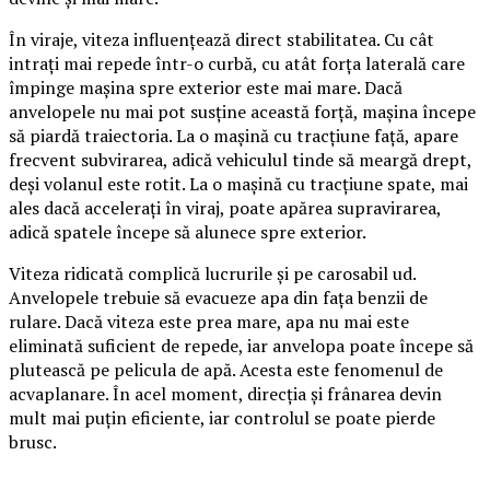
În viraje, viteza influențează direct stabilitatea. Cu cât
intrați mai repede într-o curbă, cu atât forța laterală care
împinge mașina spre exterior este mai mare. Dacă
anvelopele nu mai pot susține această forță, mașina începe
să piardă traiectoria. La o mașină cu tracțiune față, apare
frecvent subvirarea, adică vehiculul tinde să meargă drept,
deși volanul este rotit. La o mașină cu tracțiune spate, mai
ales dacă accelerați în viraj, poate apărea supravirarea,
adică spatele începe să alunece spre exterior.
Viteza ridicată complică lucrurile și pe carosabil ud.
Anvelopele trebuie să evacueze apa din fața benzii de
rulare. Dacă viteza este prea mare, apa nu mai este
eliminată suficient de repede, iar anvelopa poate începe să
plutească pe pelicula de apă. Acesta este fenomenul de
acvaplanare. În acel moment, direcția și frânarea devin
mult mai puțin eficiente, iar controlul se poate pierde
brusc.