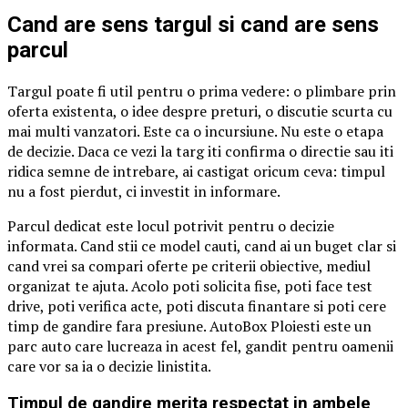
Cand are sens targul si cand are sens
parcul
Targul poate fi util pentru o prima vedere: o plimbare prin
oferta existenta, o idee despre preturi, o discutie scurta cu
mai multi vanzatori. Este ca o incursiune. Nu este o etapa
de decizie. Daca ce vezi la targ iti confirma o directie sau iti
ridica semne de intrebare, ai castigat oricum ceva: timpul
nu a fost pierdut, ci investit in informare.
Parcul dedicat este locul potrivit pentru o decizie
informata. Cand stii ce model cauti, cand ai un buget clar si
cand vrei sa compari oferte pe criterii obiective, mediul
organizat te ajuta. Acolo poti solicita fise, poti face test
drive, poti verifica acte, poti discuta finantare si poti cere
timp de gandire fara presiune. AutoBox Ploiesti este un
parc auto care lucreaza in acest fel, gandit pentru oamenii
care vor sa ia o decizie linistita.
Timpul de gandire merita respectat in ambele