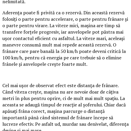
nelimitată.
Aderența poate fi privită ca o rezervă. Din această rezervă
folosiți o parte pentru accelerare, o parte pentru frânare și
o parte pentru virare. La viteze mici, mașina are timp să
transfere forțele progresiv, iar anvelopele pot păstra mai
ușor contactul eficient cu asfaltul. La viteze mari, aceleași
manevre consumă mult mai repede această rezervă. O
frânare care pare banală la 50 km/h poate deveni critică la
100 km/h, pentru că energia pe care trebuie să o elimine
frânele și anvelopele crește foarte mult.
Cel mai ușor de observat efect este distanța de frânare.
Când viteza crește, mașina nu are nevoie doar de câțiva
metri în plus pentru oprire, ci de mult mai mult spațiu. La
aceasta se adaugă timpul de reacție al șoferului. Chiar dacă
apăsați frâna corect, mașina parcurge o distanță
importantă până când sistemul de frânare începe să
lucreze efectiv. Pe asfalt ud, murdar sau denivelat, diferența
devine și mai mare.