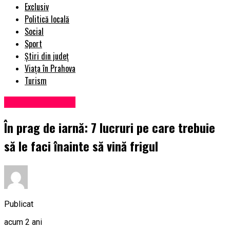
Exclusiv
Politică locală
Social
Sport
Știri din județ
Viața în Prahova
Turism
Viața în Prahova
În prag de iarnă: 7 lucruri pe care trebuie
să le faci înainte să vină frigul
Publicat
acum 2 ani