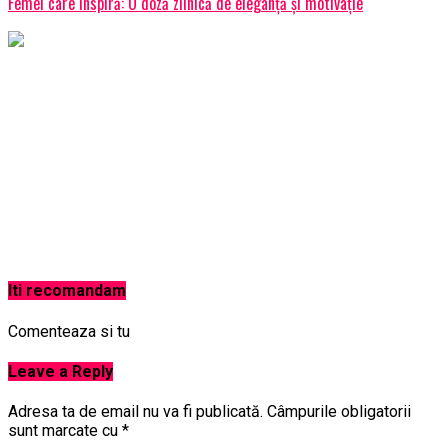
Femei care inspiră: O doză zilnică de eleganță și motivație
Iti recomandam
Comenteaza si tu
Leave a Reply
Adresa ta de email nu va fi publicată.
Câmpurile obligatorii
sunt marcate cu
*