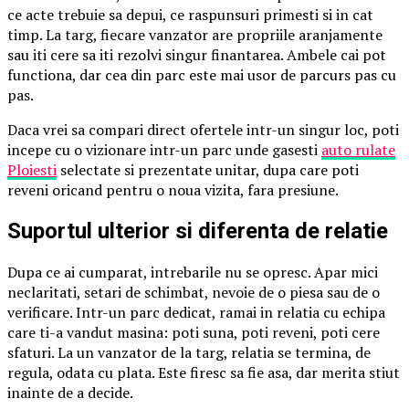
ce acte trebuie sa depui, ce raspunsuri primesti si in cat
timp. La targ, fiecare vanzator are propriile aranjamente
sau iti cere sa iti rezolvi singur finantarea. Ambele cai pot
functiona, dar cea din parc este mai usor de parcurs pas cu
pas.
Daca vrei sa compari direct ofertele intr-un singur loc, poti
incepe cu o vizionare intr-un parc unde gasesti
auto rulate
Ploiesti
selectate si prezentate unitar, dupa care poti
reveni oricand pentru o noua vizita, fara presiune.
Suportul ulterior si diferenta de relatie
Dupa ce ai cumparat, intrebarile nu se opresc. Apar mici
neclaritati, setari de schimbat, nevoie de o piesa sau de o
verificare. Intr-un parc dedicat, ramai in relatia cu echipa
care ti-a vandut masina: poti suna, poti reveni, poti cere
sfaturi. La un vanzator de la targ, relatia se termina, de
regula, odata cu plata. Este firesc sa fie asa, dar merita stiut
inainte de a decide.