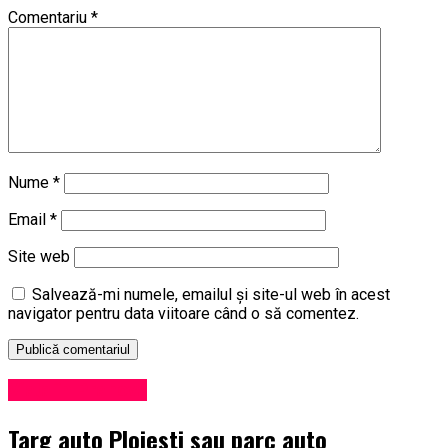
Comentariu
*
Nume
*
Email
*
Site web
Salvează-mi numele, emailul și site-ul web în acest
navigator pentru data viitoare când o să comentez.
Viața în Prahova
Targ auto Ploiesti sau parc auto