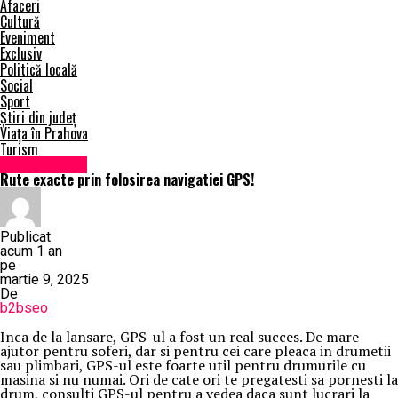
Afaceri
Cultură
Eveniment
Exclusiv
Politică locală
Social
Sport
Știri din județ
Viața în Prahova
Turism
Știri din județ
Rute exacte prin folosirea navigatiei GPS!
Publicat
acum 1 an
pe
martie 9, 2025
De
b2bseo
Inca de la lansare, GPS-ul a fost un real succes. De mare
ajutor pentru soferi, dar si pentru cei care pleaca in drumetii
sau plimbari, GPS-ul este foarte util pentru drumurile cu
masina si nu numai. Ori de cate ori te pregatesti sa pornesti la
drum, consulti GPS-ul pentru a vedea daca sunt lucrari la