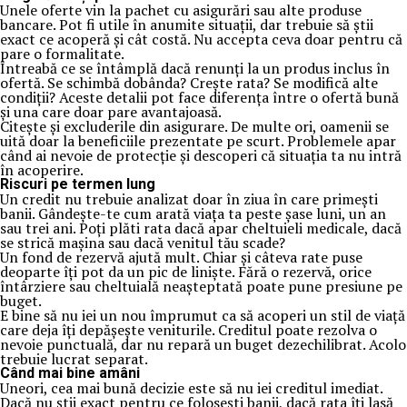
Unele oferte vin la pachet cu asigurări sau alte produse
bancare. Pot fi utile în anumite situații, dar trebuie să știi
exact ce acoperă și cât costă. Nu accepta ceva doar pentru că
pare o formalitate.
Întreabă ce se întâmplă dacă renunți la un produs inclus în
ofertă. Se schimbă dobânda? Crește rata? Se modifică alte
condiții? Aceste detalii pot face diferența între o ofertă bună
și una care doar pare avantajoasă.
Citește și excluderile din asigurare. De multe ori, oamenii se
uită doar la beneficiile prezentate pe scurt. Problemele apar
când ai nevoie de protecție și descoperi că situația ta nu intră
în acoperire.
Riscuri pe termen lung
Un credit nu trebuie analizat doar în ziua în care primești
banii. Gândește-te cum arată viața ta peste șase luni, un an
sau trei ani. Poți plăti rata dacă apar cheltuieli medicale, dacă
se strică mașina sau dacă venitul tău scade?
Un fond de rezervă ajută mult. Chiar și câteva rate puse
deoparte îți pot da un pic de liniște. Fără o rezervă, orice
întârziere sau cheltuială neașteptată poate pune presiune pe
buget.
E bine să nu iei un nou împrumut ca să acoperi un stil de viață
care deja îți depășește veniturile. Creditul poate rezolva o
nevoie punctuală, dar nu repară un buget dezechilibrat. Acolo
trebuie lucrat separat.
Când mai bine amâni
Uneori, cea mai bună decizie este să nu iei creditul imediat.
Dacă nu știi exact pentru ce folosești banii, dacă rata îți lasă