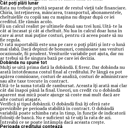
Cât poți plăti lunar
Rata nu trebuie privită separat de restul vieții tale financiare.
Chiria, întreținerea, mâncarea, transportul, abonamentele,
cheltuielile cu copiii sau cu mașina nu dispar după ce iei
creditul. Ele rămân acolo.
Fă un calcul realist pe ultimele două sau trei luni. Uită-te la
cât ai încasat și cât ai cheltuit. Nu lua în calcul doar luna în
care ai avut mai puține costuri, pentru că aceea poate să nu
fie regula.
O rată suportabilă este una pe care o poți plăti și într-o lună
mai slabă. Dacă depinzi de bonusuri, comisioane sau venituri
ocazionale, fii prudent. Veniturile variabile pot ajuta, dar nu
ar trebui să fie singura bază pe care iei decizia.
Dobânda nu spune tot
Mulți se uită prima dată la dobândă. E firesc. Dar dobânda nu
arată întotdeauna costul final al creditului. Pe lângă ea pot
apărea comisioane, costuri de analiză, costuri de administrare
sau alte taxe trecute în contract.
Uită-te la suma totală de rambursat. Aceasta îți arată mai clar
cât dai înapoi până la final. Uneori, un credit cu o dobândă
aparent mai mică poate ajunge să coste mai mult dacă are
alte costuri atașate.
Verifică și tipul dobânzii. O dobândă fixă îți oferă rate
previzibile pe perioada stabilită în contract. O dobândă
variabilă poate schimba rata în timp, în funcție de indicatorii
folosiți de bancă. Nu e suficient să te uiți la rata de azi.
Întreabă ce se poate întâmpla dacă aceasta crește.
Perioada creditului contează