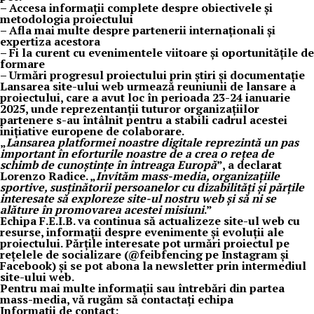
– Accesa informații complete despre obiectivele și
metodologia proiectului
– Afla mai multe despre partenerii internaționali și
expertiza acestora
– Fi la curent cu evenimentele viitoare și oportunitățile de
formare
– Urmări progresul proiectului prin știri și documentație
Lansarea site-ului web urmează reuniunii de lansare a
proiectului, care a avut loc în perioada 23-24 ianuarie
2025, unde reprezentanții tuturor organizațiilor
partenere s-au întâlnit pentru a stabili cadrul acestei
inițiative europene de colaborare.
„
Lansarea platformei noastre digitale reprezintă un pas
important în eforturile noastre de a crea o rețea de
schimb de cunoștințe în întreaga Europă
”, a declarat
Lorenzo Radice. „
Invităm mass-media, organizațiile
sportive, susținătorii persoanelor cu dizabilități și părțile
interesate să exploreze site-ul nostru web și să ni se
alăture în promovarea acestei misiuni
.”
Echipa F.E.I.B. va continua să actualizeze site-ul web cu
resurse, informații despre evenimente și evoluții ale
proiectului. Părțile interesate pot urmări proiectul pe
rețelele de socializare (@feibfencing pe Instagram și
Facebook) și se pot abona la newsletter prin intermediul
site-ului web.
Pentru mai multe informații sau întrebări din partea
mass-media, vă rugăm să
contactați echipa
Informații de contact: