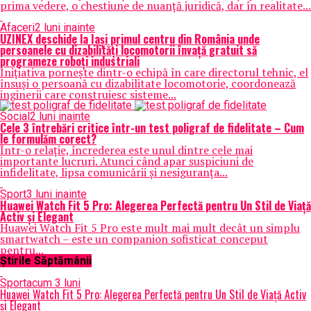
prima vedere, o chestiune de nuanță juridică, dar în realitate...
Afaceri
2 luni inainte
UZINEX deschide la Iași primul centru din România unde
persoanele cu dizabilități locomotorii învață gratuit să
programeze roboți industriali
Inițiativa pornește dintr-o echipă în care directorul tehnic, el
însuși o persoană cu dizabilitate locomotorie, coordonează
inginerii care construiesc sisteme...
Social
2 luni inainte
Cele 3 întrebări critice într-un test poligraf de fidelitate – Cum
le formulăm corect?
Într-o relație, încrederea este unul dintre cele mai
importante lucruri. Atunci când apar suspiciuni de
infidelitate, lipsa comunicării și nesiguranța...
Sport
3 luni inainte
Huawei Watch Fit 5 Pro: Alegerea Perfectă pentru Un Stil de Viață
Activ și Elegant
Huawei Watch Fit 5 Pro este mult mai mult decât un simplu
smartwatch – este un companion sofisticat conceput
pentru...
Știrile Săptămânii
Sport
acum 3 luni
Huawei Watch Fit 5 Pro: Alegerea Perfectă pentru Un Stil de Viață Activ
și Elegant