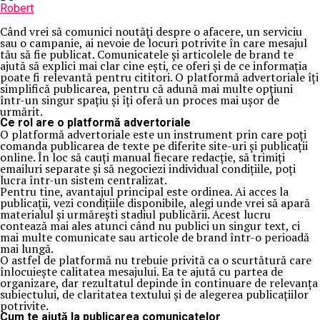
Robert
Când vrei să comunici noutăți despre o afacere, un serviciu
sau o campanie, ai nevoie de locuri potrivite în care mesajul
tău să fie publicat. Comunicatele și articolele de brand te
ajută să explici mai clar cine ești, ce oferi și de ce informația
poate fi relevantă pentru cititori. O platformă advertoriale îți
simplifică publicarea, pentru că adună mai multe opțiuni
într-un singur spațiu și îți oferă un proces mai ușor de
urmărit.
Ce rol are o platformă advertoriale
O platformă advertoriale este un instrument prin care poți
comanda publicarea de texte pe diferite site-uri și publicații
online. În loc să cauți manual fiecare redacție, să trimiți
emailuri separate și să negociezi individual condițiile, poți
lucra într-un sistem centralizat.
Pentru tine, avantajul principal este ordinea. Ai acces la
publicații, vezi condițiile disponibile, alegi unde vrei să apară
materialul și urmărești stadiul publicării. Acest lucru
contează mai ales atunci când nu publici un singur text, ci
mai multe comunicate sau articole de brand într-o perioadă
mai lungă.
O astfel de platformă nu trebuie privită ca o scurtătură care
înlocuiește calitatea mesajului. Ea te ajută cu partea de
organizare, dar rezultatul depinde în continuare de relevanța
subiectului, de claritatea textului și de alegerea publicațiilor
potrivite.
Cum te ajută la publicarea comunicatelor