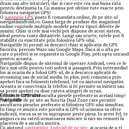
drum sau alte intarzieri, dar si care este cea mai buna ruta
pentru destinatia ta. Cu masina pot obtine rute exacte prin
folosirea navigatiei GPS!
O
navigatie GPS
poate fi comandata online, de pe site-ul
navigatiiandroid.ro. Gama larga de produse din magazinul
online cuprinde multiple modele pentru tipuri diferite de
masini. Chiar si cele mai vechi pot dispune de acest sistem,
ideal pentru toate distantele. Lungi sau scurte, rutele pot fi
stabilite cu exactitate prin folosirea GPS-ului.
Navigatiile iti permit sa descarci chiar si aplicatia de GPS
favorita, precum Waze sau Google Maps. Daca ai o alta pe
care o preferi si se regaseste in Google Play, poti opta oricand
pentru aceasta.
Navigatiile dispun de sistemul de operare Android, ceea ce le
face mai utile pentru toti soferii si pasagerii. Prin intermediul
lor ai ocazia de a folosi GPS-ul, de a descarca aplicatii de
streaming sau de social media. In plus, poti comunica prin
apeluri fara sa folosesti telefonul, tot cu ajutorul navigatiei.
Aceasta se conecteaza la telefon si iti permite sa initiezi sau
sa preiei apeluri cu doar cateva atingeri de ecran.
Foloseste GPS-ul si asculta piesele preferate in acelasi timp!
Citeste in continuare
Navigatiile de pe site au functia Dual Zone care permite
Publicitate
ascultarea pieselor preferate si folosirea GPS-ului simultan.
In timp ce muzica este pornita si GPS-ul urmeaza sa ofere
indicatii, vocea sa se va suprapune peste piesa. In acest fel, te
asiguri ca nu ratezi urmatoarea miscare si nici nu renunti la
placerea de a asculta muzica.
Cu ajutorul
navigatiilor Android de pe site
, ai ocazia de a-ti