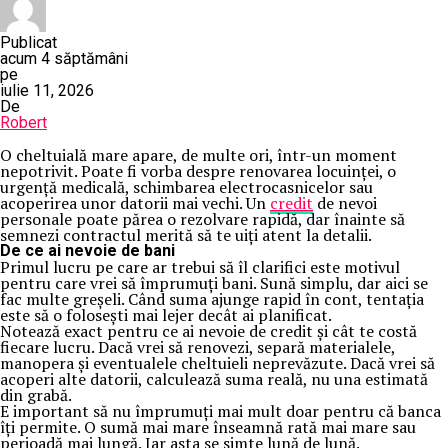
Publicat
acum 4 săptămâni
pe
iulie 11, 2026
De
Robert
O cheltuială mare apare, de multe ori, într-un moment
nepotrivit. Poate fi vorba despre renovarea locuinței, o
urgență medicală, schimbarea electrocasnicelor sau
acoperirea unor datorii mai vechi. Un
credit
de nevoi
personale poate părea o rezolvare rapidă, dar înainte să
semnezi contractul merită să te uiți atent la detalii.
De ce ai nevoie de bani
Primul lucru pe care ar trebui să îl clarifici este motivul
pentru care vrei să împrumuți bani. Sună simplu, dar aici se
fac multe greșeli. Când suma ajunge rapid în cont, tentația
este să o folosești mai lejer decât ai planificat.
Notează exact pentru ce ai nevoie de credit și cât te costă
fiecare lucru. Dacă vrei să renovezi, separă materialele,
manopera și eventualele cheltuieli neprevăzute. Dacă vrei să
acoperi alte datorii, calculează suma reală, nu una estimată
din grabă.
E important să nu împrumuți mai mult doar pentru că banca
îți permite. O sumă mai mare înseamnă rată mai mare sau
perioadă mai lungă. Iar asta se simte lună de lună.