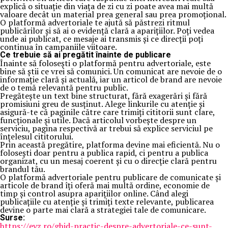
explică o situație din viața de zi cu zi poate avea mai multă
valoare decât un material prea general sau prea promoțional.
O platformă advertoriale te ajută să păstrezi ritmul
publicărilor și să ai o evidență clară a aparițiilor. Poți vedea
unde ai publicat, ce mesaje ai transmis și ce direcții poți
continua în campaniile viitoare.
Ce trebuie să ai pregătit înainte de publicare
Înainte să folosești o platformă pentru advertoriale, este
bine să știi ce vrei să comunici. Un comunicat are nevoie de o
informație clară și actuală, iar un articol de brand are nevoie
de o temă relevantă pentru public.
Pregătește un text bine structurat, fără exagerări și fără
promisiuni greu de susținut. Alege linkurile cu atenție și
asigură-te că paginile către care trimiți cititorii sunt clare,
funcționale și utile. Dacă articolul vorbește despre un
serviciu, pagina respectivă ar trebui să explice serviciul pe
înțelesul cititorului.
Prin această pregătire, platforma devine mai eficientă. Nu o
folosești doar pentru a publica rapid, ci pentru a publica
organizat, cu un mesaj coerent și cu o direcție clară pentru
brandul tău.
O platformă advertoriale pentru publicare de comunicate și
articole de brand îți oferă mai multă ordine, economie de
timp și control asupra aparițiilor online. Când alegi
publicațiile cu atenție și trimiți texte relevante, publicarea
devine o parte mai clară a strategiei tale de comunicare.
Surse:
https://evz.ro/ghid-practic-despre-advertoriale-ce-sunt-