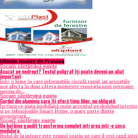
Ultimile Noutăți din Prahova
Social
o săptămână inainte
Acuzat pe nedrept? Testul poligraf îţi poate deveni un aliat
important
Într-o lume în care informațiile circulă rapid, iar acuzațiile
pot afecta în doar câteva momente reputația unei persoane,
nevoia de...
Social
o săptămână inainte
Gardul din aluminiu care îți oferă timp liber, nu obligații
În timp ce piața imobiliară pune accentul pe designul interior
și pe tehnologiile Smart Home, o mare parte dintre
proprietarii...
Social
2 săptămâni inainte
Un hol bine gandit transforma complet intrarea intr-o casa
modulara
Holul de la intrare este primul spatiu pe care il vezi cand intri