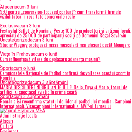
Afaceri
acum 3 luni
SEO pentru „conversion-focused content”: cum transformă firmele
vizibilitatea în rezultate comerciale reale
Exclusiv
acum 3 luni
Festivalul Suflet de România: Peste 100 de producători și artizani locali,
apreciați de 25.000 de participanți sosiți pe Domeniul Regal Săvârșin
Uncategorized
acum 3 luni
Studiu: Wegovy protejează masa musculară mai eficient decât Mounjaro
Viața în Prahova
acum o lună
Cum influențează viteza de deplasare aderența mașinii?
Sport
acum o lună
Campionatele Naționale de Padbol confirmă dezvoltarea acestui sport în
România
Uncategorized
acum 3 săptămâni
MAREA DESCHIDERE NIBIRU, azi 16 IULIE! Delia, Puya și Mario, focuri de
artificii și spectacol aviatic în prima seară
Sport
acum 3 săptămâni
România își reconfirmă statutul de lider al padbolului mondial: Campioni
Internaționali, Vicecampioni Internaționali și MVP-ul turneului
Administrație locală
Afaceri
Cultură
Eveniment