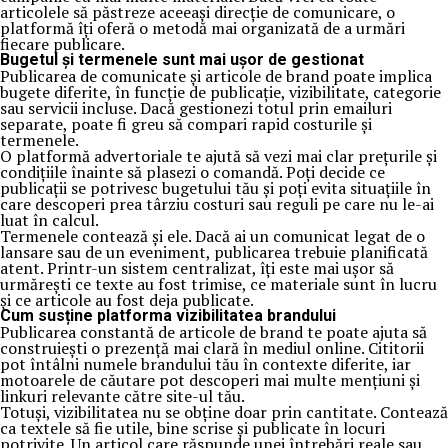
articolele să păstreze aceeași direcție de comunicare, o
platformă îți oferă o metodă mai organizată de a urmări
fiecare publicare.
Bugetul și termenele sunt mai ușor de gestionat
Publicarea de comunicate și articole de brand poate implica
bugete diferite, în funcție de publicație, vizibilitate, categorie
sau servicii incluse. Dacă gestionezi totul prin emailuri
separate, poate fi greu să compari rapid costurile și
termenele.
O platformă advertoriale te ajută să vezi mai clar prețurile și
condițiile înainte să plasezi o comandă. Poți decide ce
publicații se potrivesc bugetului tău și poți evita situațiile în
care descoperi prea târziu costuri sau reguli pe care nu le-ai
luat în calcul.
Termenele contează și ele. Dacă ai un comunicat legat de o
lansare sau de un eveniment, publicarea trebuie planificată
atent. Printr-un sistem centralizat, îți este mai ușor să
urmărești ce texte au fost trimise, ce materiale sunt în lucru
și ce articole au fost deja publicate.
Cum susține platforma vizibilitatea brandului
Publicarea constantă de articole de brand te poate ajuta să
construiești o prezență mai clară în mediul online. Cititorii
pot întâlni numele brandului tău în contexte diferite, iar
motoarele de căutare pot descoperi mai multe mențiuni și
linkuri relevante către site-ul tău.
Totuși, vizibilitatea nu se obține doar prin cantitate. Contează
ca textele să fie utile, bine scrise și publicate în locuri
potrivite. Un articol care răspunde unei întrebări reale sau