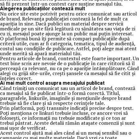
să fii prezent într-un context care susține mesajul tău.
Alegerea publicațiilor contează mult
Nu orice site este potrivit pentru orice comunicat sau articol
de brand. Relevanța publicației contează la fel de mult ca
apariția în sine. Dacă publici un material despre servicii
medicale pe un site fără legătură cu sănătatea sau viața de zi
cu zi, mesajul poate ajunge la un public mai puțin interesat.
O platformă bună îți permite să compari publicațiile după
criterii utile, cum ar fi categoria, tematica, tipul de audiență,
costul sau condițiile de publicare. Astfel, poți alege mai atent
unde merită să apară materialul tău.
Pentru articole de brand, contextul este foarte important. Un
text bine scris are nevoie de o publicație în care cititorii să îl
perceapă ca relevant, nu ca pe o apariție întâmplătoare. Când
alegi cu grijă site-urile, crești șansele ca mesajul să fie citit și
înțeles corect.
Ai mai mult control asupra mesajului publicat
Când trimiți un comunicat sau un articol de brand, contează
ca mesajul să fie publicat într-o formă corectă. Titlul,
paragrafele, linkurile, imaginile și mențiunile despre brand
trebuie să fie clare și să respecte cerințele tale.
Prin platformă, poți transmite indicații precise despre text.
Poți menționa ce linkuri trebuie incluse, ce ancore vrei să
folosești, ce informații nu trebuie modificate și ce ton ar
trebui păstrat. Aceste detalii rămân atașate comenzii și sunt
mai ușor de verificat.
Acest control ajută mai ales când ai un mesaj sensibil sau o
campanie cu mai multe materiale. Dacă vrei ca toate