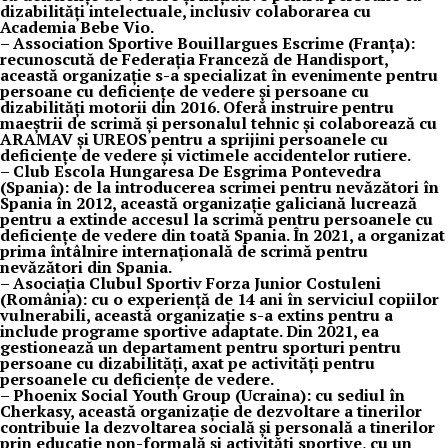
dizabilități intelectuale, inclusiv colaborarea cu
Academia Bebe Vio.
– Association Sportive Bouillargues Escrime (Franța):
recunoscută de Federația Franceză de Handisport,
această organizație s-a specializat în evenimente pentru
persoane cu deficiențe de vedere și persoane cu
dizabilități motorii din 2016. Oferă instruire pentru
maeștrii de scrimă și personalul tehnic și colaborează cu
ARAMAV și UREOS pentru a sprijini persoanele cu
deficiențe de vedere și victimele accidentelor rutiere.
– Club Escola Hungaresa De Esgrima Pontevedra
(Spania): de la introducerea scrimei pentru nevăzători în
Spania în 2012, această organizație galiciană lucrează
pentru a extinde accesul la scrimă pentru persoanele cu
deficiențe de vedere din toată Spania. În 2021, a organizat
prima întâlnire internațională de scrimă pentru
nevăzători din Spania.
– Asociația Clubul Sportiv Forza Junior Costuleni
(România): cu o experiență de 14 ani în serviciul copiilor
vulnerabili, această organizație s-a extins pentru a
include programe sportive adaptate. Din 2021, ea
gestionează un departament pentru sporturi pentru
persoane cu dizabilități, axat pe activități pentru
persoanele cu deficiențe de vedere.
– Phoenix Social Youth Group (Ucraina): cu sediul în
Cherkasy, această organizație de dezvoltare a tinerilor
contribuie la dezvoltarea socială și personală a tinerilor
prin educație non-formală și activități sportive, cu un