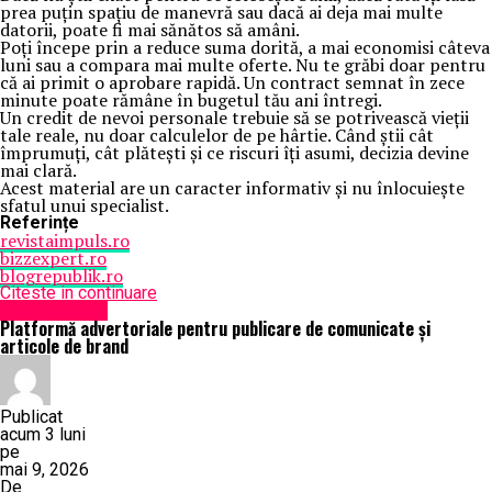
prea puțin spațiu de manevră sau dacă ai deja mai multe
datorii, poate fi mai sănătos să amâni.
Poți începe prin a reduce suma dorită, a mai economisi câteva
luni sau a compara mai multe oferte. Nu te grăbi doar pentru
că ai primit o aprobare rapidă. Un contract semnat în zece
minute poate rămâne în bugetul tău ani întregi.
Un credit de nevoi personale trebuie să se potrivească vieții
tale reale, nu doar calculelor de pe hârtie. Când știi cât
împrumuți, cât plătești și ce riscuri îți asumi, decizia devine
mai clară.
Acest material are un caracter informativ și nu înlocuiește
sfatul unui specialist.
Referințe
revistaimpuls.ro
bizzexpert.ro
blogrepublik.ro
Citeste in continuare
Știri din județ
Platformă advertoriale pentru publicare de comunicate și
articole de brand
Publicat
acum 3 luni
pe
mai 9, 2026
De