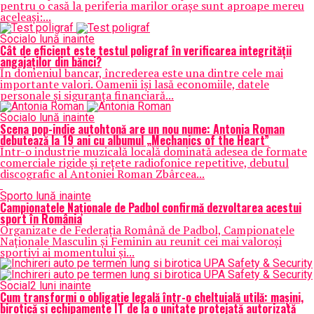
pentru o casă la periferia marilor orașe sunt aproape mereu
aceleași:...
Social
o lună inainte
Cât de eficient este testul poligraf în verificarea integrității
angajaților din bănci?
În domeniul bancar, încrederea este una dintre cele mai
importante valori. Oamenii își lasă economiile, datele
personale și siguranța financiară...
Social
o lună inainte
Scena pop-indie autohtonă are un nou nume: Antonia Roman
debutează la 19 ani cu albumul „Mechanics of the Heart”
Într-o industrie muzicală locală dominată adesea de formate
comerciale rigide și rețete radiofonice repetitive, debutul
discografic al Antoniei Roman Zbârcea...
Sport
o lună inainte
Campionatele Naționale de Padbol confirmă dezvoltarea acestui
sport în România
Organizate de Federația Română de Padbol, Campionatele
Naționale Masculin și Feminin au reunit cei mai valoroși
sportivi ai momentului și...
Social
2 luni inainte
Cum transformi o obligație legală într-o cheltuială utilă: mașini,
birotică și echipamente IT de la o unitate protejată autorizată