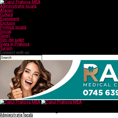
Administrație locală
Afaceri
Cultură
Eveniment
Exclusiv
Politică locală
Social
Sport
Știri din județ
Viața în Prahova
Turism
Connect with us
Ziarul Prahova MEA
Rute exacte prin folosirea navigatiei GPS!
Administrație locală