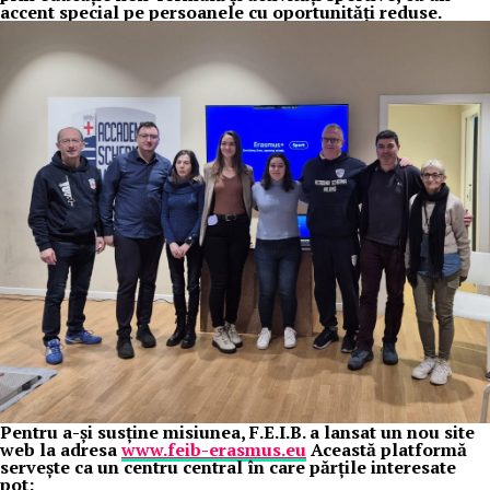
accent special pe persoanele cu oportunități reduse.
Pentru a-și susține misiunea, F.E.I.B. a lansat un nou site
web la adresa
www.feib-erasmus.eu
Această platformă
servește ca un centru central în care părțile interesate
pot: