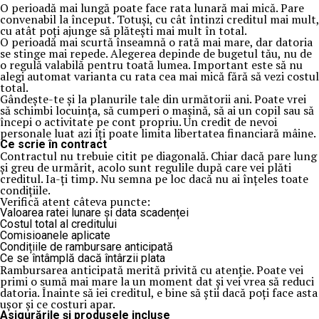
O perioadă mai lungă poate face rata lunară mai mică. Pare
convenabil la început. Totuși, cu cât întinzi creditul mai mult,
cu atât poți ajunge să plătești mai mult în total.
O perioadă mai scurtă înseamnă o rată mai mare, dar datoria
se stinge mai repede. Alegerea depinde de bugetul tău, nu de
o regulă valabilă pentru toată lumea. Important este să nu
alegi automat varianta cu rata cea mai mică fără să vezi costul
total.
Gândește-te și la planurile tale din următorii ani. Poate vrei
să schimbi locuința, să cumperi o mașină, să ai un copil sau să
începi o activitate pe cont propriu. Un credit de nevoi
personale luat azi îți poate limita libertatea financiară mâine.
Ce scrie în contract
Contractul nu trebuie citit pe diagonală. Chiar dacă pare lung
și greu de urmărit, acolo sunt regulile după care vei plăti
creditul. Ia-ți timp. Nu semna pe loc dacă nu ai înțeles toate
condițiile.
Verifică atent câteva puncte:
Valoarea ratei lunare și data scadenței
Costul total al creditului
Comisioanele aplicate
Condițiile de rambursare anticipată
Ce se întâmplă dacă întârzii plata
Rambursarea anticipată merită privită cu atenție. Poate vei
primi o sumă mai mare la un moment dat și vei vrea să reduci
datoria. Înainte să iei creditul, e bine să știi dacă poți face asta
ușor și ce costuri apar.
Asigurările și produsele incluse