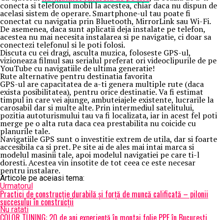
conecta si telefonul mobil la acestea, chiar daca nu dispun de
acelasi sistem de operare. Smartphone-ul tau poate fi
conectat cu navigatia prin Bluetooth, MirrorLink sau Wi-Fi.
De asemenea, daca sunt aplicatii deja instalate pe telefon,
acestea nu mai necesita instalarea si pe navigatie, ci doar sa
conectezi telefonul si le poti folosi.
Discuta cu cei dragi, asculta muzica, foloseste GPS-ul,
vizioneaza filmul sau serialul preferat ori videoclipurile de pe
YouTube cu navigatiile de ultima generatie!
Rute alternative pentru destinatia favorita
GPS-ul are capacitatea de a-ti genera multiple rute (daca
exista posibilitatea), pentru orice destinatie. Va fi estimat
timpul in care vei ajunge, ambuteiajele existente, lucrarile la
carosabil dar si multe alte. Prin intermediul satelitului,
pozitia autoturismului tau va fi localizata, iar in acest fel poti
merge pe o alta ruta daca cea prestabilita nu coicide cu
planurile tale.
Navigatiile GPS sunt o investitie extrem de utila, dar si foarte
accesibila ca si pret. Pe site ai de ales mai intai marca si
modelul masinii tale, apoi modelul navigatiei pe care ti-l
doresti. Acestea vin insotite de tot ceea ce este necesar
pentru instalare.
Articole pe aceiasi tema:
Urmatorul
Practici de construcție durabilă și forță de muncă calificată – pilonii
succesului în construcții
Nu ratati
COLOR TUNING: 20 de ani experiență în montaj folie PPF în București