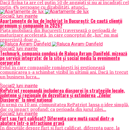
Dacă firma ta are cel puțin 50 de angajați și nu ai încadrați cel
puțin 4% persoane cu dizabilități, atunci...
Social
2 luni inainte
Apartamente de lux de închiriat în București: Ce caută clienții
premium și companiile în 2026?
Piața imobiliară din București traversează o perioadă de
maturizare accelerată, în care conceptul de „lux” nu mai
reprezintă doar o...
Social
2 luni inainte
Techmark, compania condusă de Raluca Avram-Danifeld, mizează
pe servicii integrate: de la site și social media la evenimente
corporate
Felul în care companiile românești își gestionează
comunicarea s-a schimbat vizibil în ultimii ani. Dacă în trecut
un business lucra...
Social
2 luni inainte
RePatriot recomandă includerea diasporei în strategiile locale,
județene și regionale de dezvoltare și extinderea „Zilelor
Diasporei” la nivel național
În urmă cu 10 ani, comunitatea RePatriot lansa o idee simplă,
dar cu impact profund: ca perioada din jurul zilei...
Social
2 luni inainte
Furt sau furt calificat? Diferența care mută cazul dintr-o
abatere într-o infracțiune gravă
În discuțiile despre furt și furt calificat, diferența pare, la