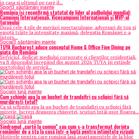
in casa si ultimul pe care il...
Sport
3 săptămâni inainte
România își reconfirmă statutul de lider al padbolului mondial:
Campioni Internaționali, Vicecampioni Internaționali și MVP-ul
turneului
După cele 4 zile de meciuri spectaculoase, adversari de top și
emoții trăite la intensitate maximă, delegația României s-a
întors...
Social
3 săptămâni inainte
TUYA Bucharest aduce conceptul Home & Office Fine Dining pe
piața din România
Serviciul, dedicat mediului corporate și clienților rezidențiali,
va fi disponibil începând din august 2026 TUYA își extinde
portofoliul de servicii...
Social
o lună inainte
Cum schimbi apa la un buchet de trandafiri cu sclipici fără să
murdărești totul?
Ca să schimbi apa la un buchet de trandafiri cu sclipici fără
mizerie, lucrezi deasupra chiuvetei, scuturi întâi ușor floarea...
Social
o lună inainte
Sindromul „curții la comun” sau cum s-a transformat dorința
românilor de a sta la casă într-o luptă pentru intimitate vizuală
Motivele pentru care românii lasă apartamentele de la bloc