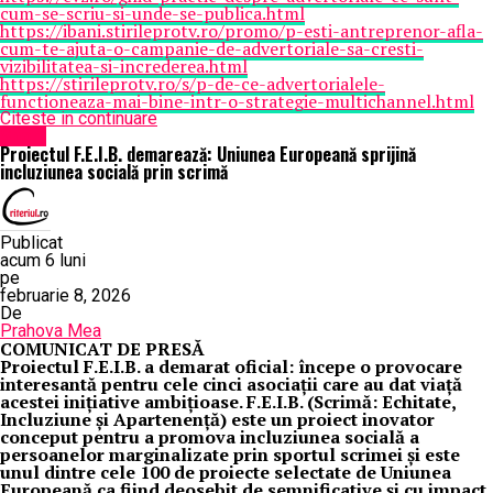
cum-se-scriu-si-unde-se-publica.html
https://ibani.stirileprotv.ro/promo/p-esti-antreprenor-afla-
cum-te-ajuta-o-campanie-de-advertoriale-sa-cresti-
vizibilitatea-si-increderea.html
https://stirileprotv.ro/s/p-de-ce-advertorialele-
functioneaza-mai-bine-intr-o-strategie-multichannel.html
Citeste in continuare
Sport
Proiectul F.E.I.B. demarează: Uniunea Europeană sprijină
incluziunea socială prin scrimă
Publicat
acum 6 luni
pe
februarie 8, 2026
De
Prahova Mea
COMUNICAT DE PRESĂ
Proiectul F.E.I.B. a demarat oficial: începe o provocare
interesantă pentru cele cinci asociații care au dat viață
acestei inițiative ambițioase. F.E.I.B. (Scrimă: Echitate,
Incluziune și Apartenență) este un proiect inovator
conceput pentru a promova incluziunea socială a
persoanelor marginalizate prin sportul scrimei și este
unul dintre cele 100 de proiecte selectate de Uniunea
Europeană ca fiind deosebit de semnificative și cu impact