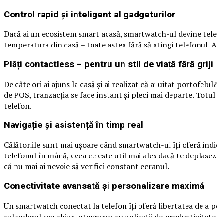
Control rapid și inteligent al gadgeturilor
Dacă ai un ecosistem smart acasă, smartwatch-ul devine teleco
temperatura din casă – toate astea fără să atingi telefonul. A
Plăți contactless – pentru un stil de viață fără griji
De câte ori ai ajuns la casă și ai realizat că ai uitat portof
de POS, tranzacția se face instant și pleci mai departe. Totul
telefon.
Navigație și asistență în timp real
Călătoriile sunt mai ușoare când smartwatch-ul îți oferă indic
telefonul în mână, ceea ce este util mai ales dacă te deplasezi
că nu mai ai nevoie să verifici constant ecranul.
Conectivitate avansată și personalizare maximă
Un smartwatch conectat la telefon îți oferă libertatea de a pe
calendarul sau chiar integrarea cu aplicații de productivitat