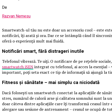
De
Razvan Nemesu
Smartwatch-ul tău nu este doar un accesoriu cool – este extensia
notificări, îți arată și ora. Dar ce se întâmplă când îl sincron
oferă o experiență mult mai fluidă.
Notificări smart, fără distrageri inutile
Telefonul vibrează. Te uiți. O notificare de pe rețelele socia
smartwatch iSEN
integrat cu telefonul, ai acces la esențial – 
important, poți seta exact ce tip de informații să ajungă la tin
Fitness și sănătate – mai simplu ca niciodată
Dacă folosești un smartwatch conectat la aplicațiile de sănăta
stres, numărul de calorii arse și calitatea somnului sunt la 
doar câteva dintre aplicațiile care îți transformă ceasul într
alergare sau sesiune de antrenament – ceasul se ocupă de tot