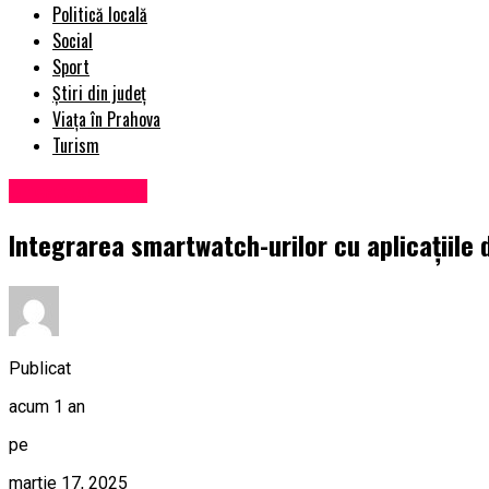
Politică locală
Social
Sport
Știri din județ
Viața în Prahova
Turism
Uncategorized
Integrarea smartwatch-urilor cu aplicațiile 
Publicat
acum 1 an
pe
martie 17, 2025