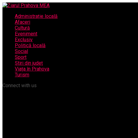
Administrație locală
Afaceri
Cultură
Eveniment
Exclusiv
Politică locală
Social
Sport
Știri din județ
Viața în Prahova
Turism
Connect with us