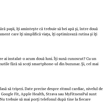
ră pașii, îți amintește că trebuie să bei apă și, între două
ent care îți simplifică viața, îți optimizează rutina și îți
are ai instalat-o acum două luni. Îți sună cunoscut? Cu un
 inutile fără să scoți smartphone-ul din buzunar. Și, cel mai
să să trișezi. Date precise despre ritmul cardiac, nivelul de
al? Google Fit, Apple Health, Strava sau MyFitnessPal sunt
 Nu trebuie să mai porți telefonul după tine la fiecare