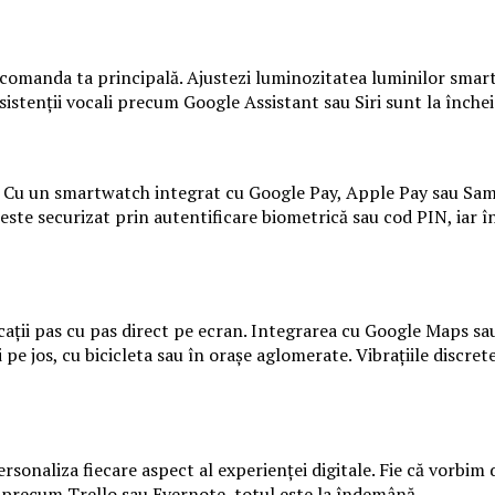
manda ta principală. Ajustezi luminozitatea luminilor smart, s
sistenții vocali precum Google Assistant sau Siri sunt la înche
elul? Cu un smartwatch integrat cu Google Pay, Apple Pay sau Sam
 este securizat prin autentificare biometrică sau cod PIN, iar în
ații pas cu pas direct pe ecran. Integrarea cu Google Maps sau 
 pe jos, cu bicicleta sau în orașe aglomerate. Vibrațiile discret
rsonaliza fiecare aspect al experienței digitale. Fie că vorbim
e precum Trello sau Evernote, totul este la îndemână.