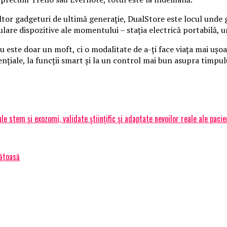
ltor gadgeturi de ultimă generație, DualStore este locul unde gă
ulare dispozitive ale momentului – stația electrică portabilă, 
te doar un moft, ci o modalitate de a-ți face viața mai ușoară, 
esențiale, la funcții smart și la un control mai bun asupra timp
lule stem și exozomi, validate științific și adaptate nevoilor reale ale pa
nătoasă