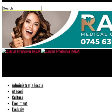
Ziarul Prahova MEA
Integrarea smartwatch-urilor cu aplicațiile de smartphone – tehno
Administrație locală
Afaceri
Cultură
Eveniment
Exclusiv