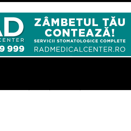
logia care îți redefinește stilul de viață