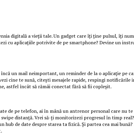
 digitală a vieții tale. Un gadget care îți ține pulsul, îți numă
izezi cu aplicațiile potrivite de pe smartphone? Devine un instrum
le, încă un mail neimportant, un reminder de la o aplicație pe c
vezi cine te sună, citești mesajele rapide, respingi notificările
e, astfel încât să rămâi conectat fără să fii copleșit.
te de pe telefon, ai în mână un antrenor personal care nu te la
un swipe distanță. Vrei să-ți monitorizezi progresul în timp re
-un hub de date despre starea ta fizică. Și partea cea mai bună?
.