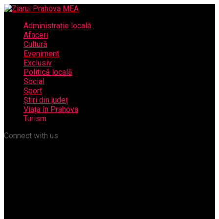
Administrație locală
Afaceri
Cultură
Eveniment
Exclusiv
Politică locală
Social
Sport
Știri din județ
Viața în Prahova
Turism
Connect with us