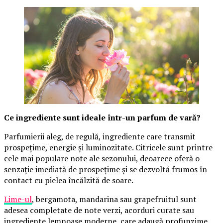
Ce ingrediente sunt ideale într-un parfum de vară?
Parfumierii aleg, de regulă, ingrediente care transmit
prospețime, energie și luminozitate. Citricele sunt printre
cele mai populare note ale sezonului, deoarece oferă o
senzație imediată de prospețime și se dezvoltă frumos în
contact cu pielea încălzită de soare.
Lime-ul
, bergamota, mandarina sau grapefruitul sunt
adesea completate de note verzi, acorduri curate sau
ingrediente lemnoase moderne, care adaugă profunzime