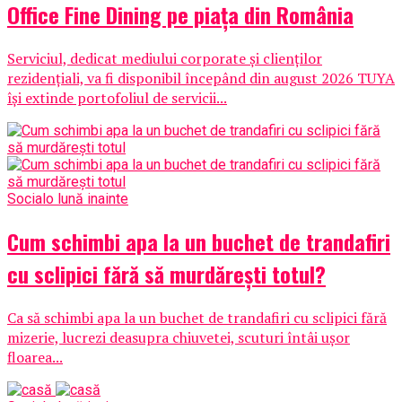
Office Fine Dining pe piața din România
Serviciul, dedicat mediului corporate și clienților
rezidențiali, va fi disponibil începând din august 2026 TUYA
își extinde portofoliul de servicii...
Social
o lună inainte
Cum schimbi apa la un buchet de trandafiri
cu sclipici fără să murdărești totul?
Ca să schimbi apa la un buchet de trandafiri cu sclipici fără
mizerie, lucrezi deasupra chiuvetei, scuturi întâi ușor
floarea...