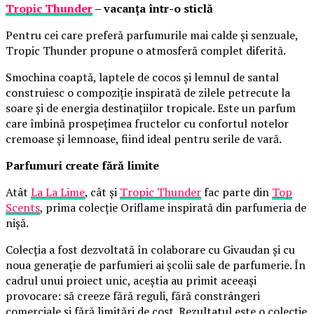
Tropic Thunder
– vacanța într-o sticlă
Pentru cei care preferă parfumurile mai calde și senzuale,
Tropic Thunder propune o atmosferă complet diferită.
Smochina coaptă, laptele de cocos și lemnul de santal
construiesc o compoziție inspirată de zilele petrecute la
soare și de energia destinațiilor tropicale. Este un parfum
care îmbină prospețimea fructelor cu confortul notelor
cremoase și lemnoase, fiind ideal pentru serile de vară.
Parfumuri create fără limite
Atât
La La Lime
, cât și
Tropic Thunder
fac parte din
Top
Scents
, prima colecție Oriflame inspirată din parfumeria de
nișă.
Colecția a fost dezvoltată în colaborare cu Givaudan și cu
noua generație de parfumieri ai școlii sale de parfumerie. În
cadrul unui proiect unic, aceștia au primit aceeași
provocare: să creeze fără reguli, fără constrângeri
comerciale și fără limitări de cost. Rezultatul este o colecție