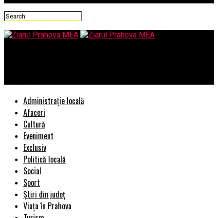
Ziarul Prahova MEA
Cum îți poți transforma garajul cu uși de garaj ecologice
Administrație locală
Afaceri
Cultură
Eveniment
Exclusiv
Politică locală
Social
Sport
Știri din județ
Viața în Prahova
Turism