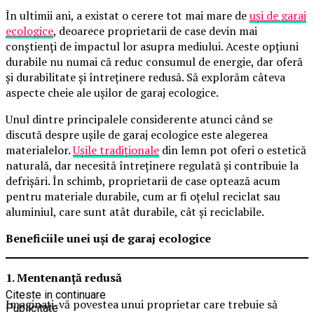
În ultimii ani, a existat o cerere tot mai mare de
uși de garaj
ecologice
, deoarece proprietarii de case devin mai
conștienți de impactul lor asupra mediului. Aceste opțiuni
durabile nu numai că reduc consumul de energie, dar oferă
și durabilitate și întreținere redusă. Să explorăm câteva
aspecte cheie ale ușilor de garaj ecologice.
Unul dintre principalele considerente atunci când se
discută despre ușile de garaj ecologice este alegerea
materialelor.
Ușile tradiționale
din lemn pot oferi o estetică
naturală, dar necesită întreținere regulată și contribuie la
defrișări. În schimb, proprietarii de case optează acum
pentru materiale durabile, cum ar fi oțelul reciclat sau
aluminiul, care sunt atât durabile, cât și reciclabile.
Beneficiile unei uși de garaj ecologice
1. Mentenanță redusă
Citeste in continuare
Imaginați-vă povestea unui proprietar care trebuie să
Publicitate