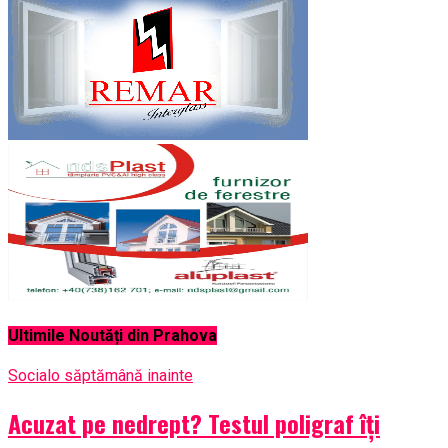
Ultimile Noutăți din Prahova
Social
o săptămână inainte
Acuzat pe nedrept? Testul poligraf îţi