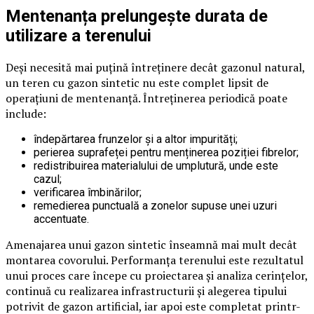
Mentenanța prelungește durata de
utilizare a terenului
Deși necesită mai puțină întreținere decât gazonul natural,
un teren cu gazon sintetic nu este complet lipsit de
operațiuni de mentenanță. Întreținerea periodică poate
include:
îndepărtarea frunzelor și a altor impurități;
perierea suprafeței pentru menținerea poziției fibrelor;
redistribuirea materialului de umplutură, unde este
cazul;
verificarea îmbinărilor;
remedierea punctuală a zonelor supuse unei uzuri
accentuate.
Amenajarea unui gazon sintetic înseamnă mai mult decât
montarea covorului. Performanța terenului este rezultatul
unui proces care începe cu proiectarea și analiza cerințelor,
continuă cu realizarea infrastructurii și alegerea tipului
potrivit de gazon artificial, iar apoi este completat printr-