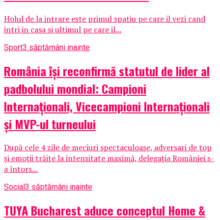
Holul de la intrare este primul spatiu pe care il vezi cand
intri in casa si ultimul pe care il...
Sport
3 săptămâni inainte
România își reconfirmă statutul de lider al
padbolului mondial: Campioni
Internaționali, Vicecampioni Internaționali
și MVP-ul turneului
După cele 4 zile de meciuri spectaculoase, adversari de top
și emoții trăite la intensitate maximă, delegația României s-
a întors...
Social
3 săptămâni inainte
TUYA Bucharest aduce conceptul Home &