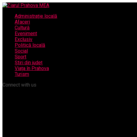
Administrație locală
Afaceri
Cultură
Eveniment
Exclusiv
Politică locală
Social
Sport
Știri din județ
Viața în Prahova
Turism
Connect with us