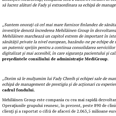
să lucrez alături de Fady și extraordinara sa echipă de mana
„Suntem onorați că cel mai mare furnizor finlandez de sănătat
investiție denotă încrederea Mehiläinen Group în dezvoltarea 
Mehiläinen marchează un capitol extrem de important în istor
sănătății private la nivel european, bazându-ne pe echipe de
un puternic sprijin pentru a continua consolidarea serviciilor
digitalizat și mai accesibil, în care siguranța pacientului și c
președintele consiliului de administrație MediGroup
.
„Dorim să le mulțumim lui Fady Chreih și echipei sale de mana
echipă de management de prestigiu și de acționari cu experie
cadrul fondului.
Mehiläinen Group este compania cu cea mai rapidă dezvoltare d
Operațiunile grupului reunesc, în prezent, peste 890 de clinic
clienți și a raportat o cifră de afaceri de 2.063,5 milioane eu