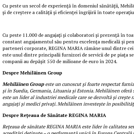
Cu peste un secol de experiență în domeniul sănătății, Mehilä
și de creștere a calității și eficienței îngrijirii în toate operațiu
Cu peste 11.000 de angajați și colaboratori și prezență în t
constant angajamentul său pentru excelența medicală și pentr
parteneri corporate, REGINA MARIA rămâne unul dintre cei 
este unul dintre principalii furnizori de servicii de pe piața 
companii au depășit 550 de milioane de euro în 2024.
Despre Mehiläinen Group
Mehiläinen Group
este un cunoscut și foarte respectat furniz
și în Suedia, Germania, Lituania și Estonia. Mehiläinen oferă s
este un lider al industriei medicale care se dezvoltă și crește 
angajați și medici privați. Mehiläinen investește în posibilitățil
Despre Rețeaua de Sănătate REGINA MARIA
Rețeaua de sănătate REGINA MARIA este lider în calitatea servi
acreditări deținute – o performanță unică în Europa Centrală