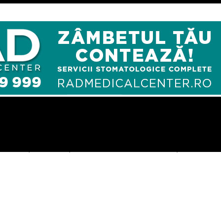
anzacție de pe piața medicală din Europa Centrală și de Est