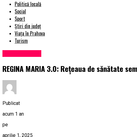
Politică locală
Social
Sport
Știri din județ
Viața în Prahova
Turism
Uncategorized
REGINA MARIA 3.0: Rețeaua de sănătate semn
Publicat
acum 1 an
pe
aprilie 1, 2025