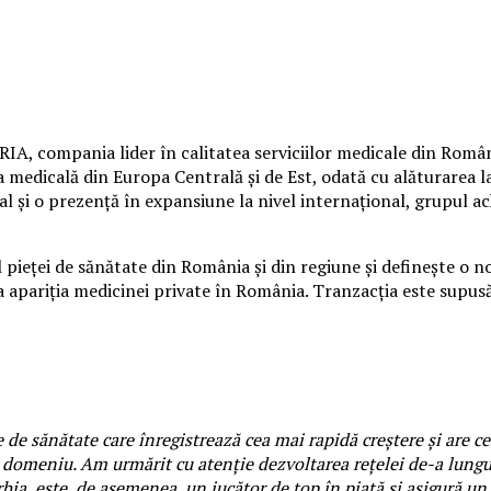
, compania lider în calitatea serviciilor medicale din Român
a medicală din Europa Centrală și de Est, odată cu alăturarea 
cal și o prezență în expansiune la nivel internațional, grupul
 pieței de sănătate din România și din regiune și definește o 
la apariția medicinei private în România. Tranzacția este supusă
de sănătate care înregistrează cea mai rapidă creștere și are ce
domeniu. Am urmărit cu atenție dezvoltarea rețelei de-a lungul
, este, de asemenea, un jucător de top în piață și asigură un n