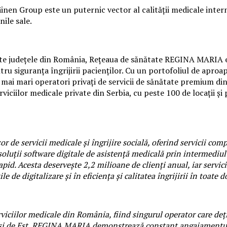
inen Group este un puternic vector al calității medicale intern
nile sale.
oate județele din România, Rețeaua de sănătate REGINA MARIA es
u siguranța îngrijirii pacienților. Cu un portofoliul de apro
mai mari operatori privați de servicii de sănătate premium
serviciilor medicale private din Serbia, cu peste 100 de locații ș
or de servicii medicale și îngrijire socială, oferind servicii com
oluții software digitale de asistență medicală prin intermediul 
rapid. Acesta deservește 2,2 milioane de clienți anual, iar servic
e de digitalizare și în eficiența și calitatea îngrijirii în toate 
ciilor medicale din România, fiind singurul operator care dețin
 și de Est, REGINA MARIA demonstrează constant angajamentul s