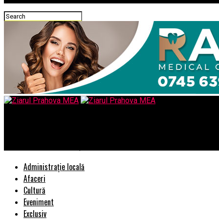
Ziarul Prahova MEA
REGINA MARIA 3.0: Rețeaua de sănătate semnează cea mai mare tr
Administrație locală
Afaceri
Cultură
Eveniment
Exclusiv