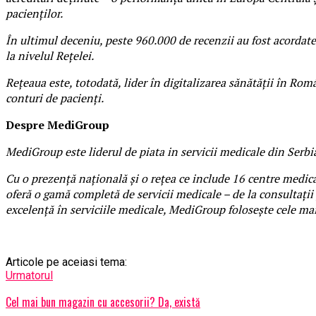
pacienților.
În ultimul deceniu, peste 960.000 de recenzii au fost acordat
la nivelul Rețelei.
Rețeaua este, totodată, lider în digitalizarea sănătății în Ro
conturi de pacienți.
Despre
MediGroup
MediGroup este liderul de piata in servicii medicale din Serbia.
Cu o prezență națională și o rețea ce include 16 centre medical
oferă o gamă completă de servicii medicale – de la consultații 
excelență în serviciile medicale, MediGroup folosește cele ma
Articole pe aceiasi tema:
Urmatorul
Cel mai bun magazin cu accesorii? Da, există