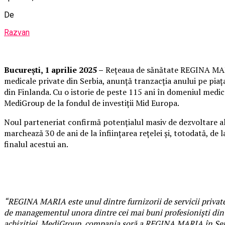
De
Razvan
București, 1 aprilie 2025 –
Rețeaua de sănătate REGINA MARIA
medicale private din Serbia, anunță tranzacția anului pe piaț
din Finlanda. Cu o istorie de peste 115 ani în domeniul medi
MediGroup de la fondul de investiții Mid Europa.
Noul parteneriat confirmă potențialul masiv de dezvoltare al
marchează 30 de ani de la înființarea rețelei și, totodată, de 
finalul acestui an.
“REGINA MARIA este unul dintre furnizorii de servicii private 
de managementul unora dintre cei mai buni profesioniști din 
achiziției. MediGroup, compania soră a REGINA MARIA în Serbia