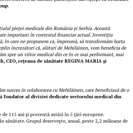
roup
.
ialul pieței medicale din România și Serbia. Această
e important în contextul financiar actual. Investiția
pă, în care ne propunem ca, împreună, să transformăm harta
lin încrezători că, alături de Mehiläinen, vom beneficia de
tăm spre un viitor medical din ce în ce mai performant, mai
ih, CEO, rețeaua de sănătate REGINA MARIA și
ăm succes în colaborarea cu Mehiläinen, care beneficiază de o
 fondator al diviziei dedicate sectorului medical din
de 115 ani și prezentă astăzi în 5 țări europene.
i în sănătate. Grupul deservește, anual, peste 2,2 milioane de