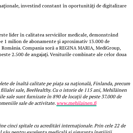
aționale, investind constant în oportunități de digitalizare
te lider în calitatea serviciilor medicale, demonstrând
ape 1 milion de abonamente și aproximativ 13.000 de
 din România. Compania soră a REGINA MARIA, MediGroup,
i peste 2.500 de angajați. Veniturile combinate ale celor doua
plete de înaltă calitate pe piața sa națională, Finlanda, precum
filialei sale, BeeHealthy. Cu o istorie de 115 ani, Mehiläinen
iile sale sunt furnizate în 890 de locații de peste 37.000 de
domeniile sale de activitate.
www.mehilainen.fi
e cinci spitale cu acreditări internaționale. Prin cele 22 de
ău pentru excelența medicală și siguranța îngrijirii