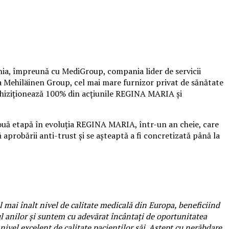
ia, împreună cu MediGroup, compania lider de servicii
la Mehiläinen Group, cel mai mare furnizor privat de sănătate
 achiziționează 100% din acțiunile REGINA MARIA și
nouă etapă în evoluția REGINA MARIA, într-un an cheie, care
 aprobării anti-trust și se așteaptă a fi concretizată până la
l mai înalt nivel de calitate medicală din Europa, beneficiind
 anilor și suntem cu adevărat încântați de oportunitatea
ivel excelent de calitate pacienților săi. Aștept cu nerăbdare