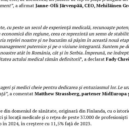
gement”
, a afirmat
Janne-Olli Järvenpää, CEO, Mehiläinen G
e, cu peste un secol de experiență medicală, recunoaște potenț
economică din regiune, ceea ce reprezintă un semn de stabilitat
ia rețelei noastre și ne bucurăm să pășim în această nouă eta
 management puternice și pe o viziune integrantă. Suntem pe dep
 noastre atât în România, cât și în Serbia. Împreună, ne îndrep
alitatea actului medical rămân definitorii
”, a declarat
Fady Chre
geri și medici cheie pentru dedicarea și entuziasmul lor. Le ur
nță”,
a comentat
Matthew Strassberg, partener MidEuropa și
in domeniul de sănătate, originară din Finlanda, cu o istorie 
i și locații medicale și o rețea de peste 37.000 de profesionișt
ro în 2024, în creștere cu 11,5% față de 2023.