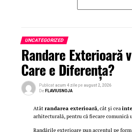
UNCATEGORIZED
Randare Exterioară v
Care e Diferența?
Publicat
acum 4 zile
pe
august 2, 2026
De
FLAVIUSNOJA
Atât
randarea exterioară
, cât și cea
int
arhitecturală, pentru că fiecare comunică u
Randările exterioare pun accentul pe forma 