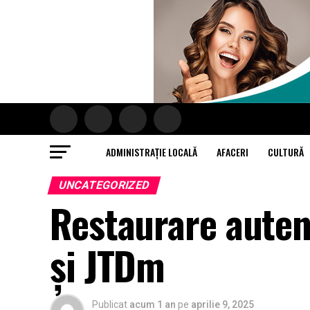
ADMINISTRAȚIE LOCALĂ
AFACERI
CULTURĂ
UNCATEGORIZED
Restaurare auten
și JTDm
Publicat
acum 1 an
pe
aprilie 9, 2025