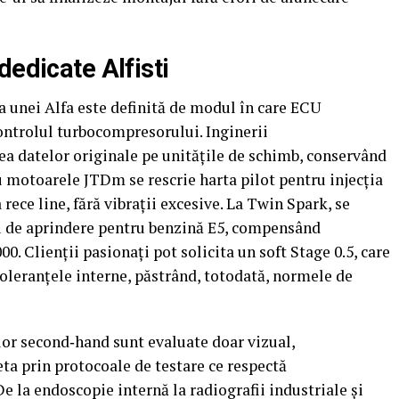
dedicate Alfisti
a unei Alfa este definită de modul în care ECU
controlul turbocompresorului. Inginerii
 datelor originale pe unitățile de schimb, conservând
u motoarele JTDm se rescrie harta pilot pentru injecția
rece line, fără vibrații excesive. La Twin Spark, se
i de aprindere pentru benzină E5, compensând
00. Clienții pasionați pot solicita un soft Stage 0.5, care
toleranțele interne, păstrând, totodată, normele de
lor second‑hand sunt evaluate doar vizual,
a prin protocoale de testare ce respectă
e la endoscopie internă la radiografii industriale și