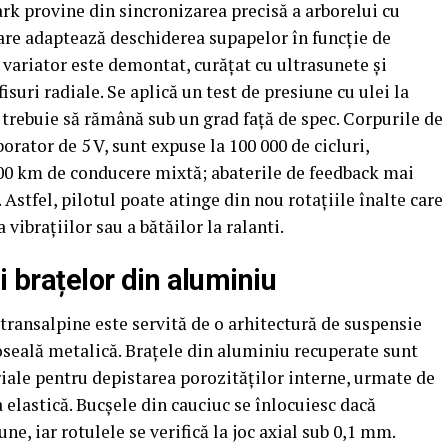
k provine din sincronizarea precisă a arborelui cu
care adaptează deschiderea supapelor în funcție de
re variator este demontat, curățat cu ultrasunete și
suri radiale. Se aplică un test de presiune cu ulei la
e trebuie să rămână sub un grad față de spec. Corpurile de
orator de 5 V, sunt expuse la 100 000 de cicluri,
00 km de conducere mixtă; abaterile de feedback mai
 Astfel, pilotul poate atinge din nou rotațiile înalte care
 vibrațiilor sau a bătăilor la ralanti.
i brațelor din aluminiu
e transalpine este servită de o arhitectură de suspensie
oseală metalică. Brațele din aluminiu recuperate sunt
riale pentru depistarea porozităților interne, urmate de
a elastică. Bucșele din cauciuc se înlocuiesc dacă
e, iar rotulele se verifică la joc axial sub 0,1 mm.