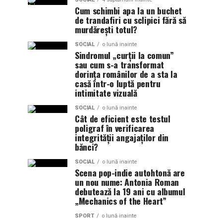
Cum schimbi apa la un buchet
de trandafiri cu sclipici fără să
murdărești totul?
SOCIAL
o lună inainte
Sindromul „curții la comun”
sau cum s-a transformat
dorința românilor de a sta la
casă într-o luptă pentru
intimitate vizuală
SOCIAL
o lună inainte
Cât de eficient este testul
poligraf în verificarea
integrității angajaților din
bănci?
SOCIAL
o lună inainte
Scena pop-indie autohtonă are
un nou nume: Antonia Roman
debutează la 19 ani cu albumul
„Mechanics of the Heart”
SPORT
o lună inainte