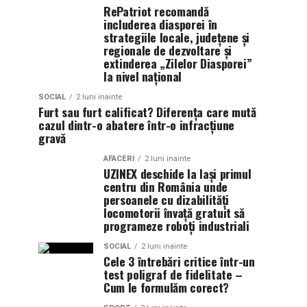
RePatriot recomandă
includerea diasporei în
strategiile locale, județene și
regionale de dezvoltare și
extinderea „Zilelor Diasporei”
la nivel național
SOCIAL
2 luni inainte
Furt sau furt calificat? Diferența care mută
cazul dintr-o abatere într-o infracțiune
gravă
AFACERI
2 luni inainte
UZINEX deschide la Iași primul
centru din România unde
persoanele cu dizabilități
locomotorii învață gratuit să
programeze roboți industriali
SOCIAL
2 luni inainte
Cele 3 întrebări critice într-un
test poligraf de fidelitate –
Cum le formulăm corect?