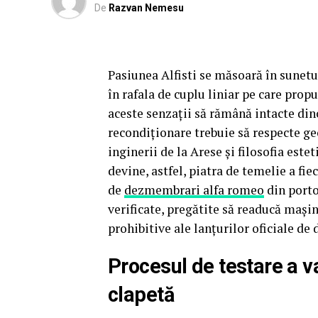
De
Razvan Nemesu
Pasiunea Alfisti se măsoară în sunetu
în rafala de cuplu liniar pe care prop
aceste senzații să rămână intacte din
recondiționare trebuie să respecte ge
inginerii de la Arese și filosofia es
devine, astfel, piatra de temelie a fi
de
dezmembrari alfa romeo
din porto
verificate, pregătite să readucă mașin
prohibitive ale lanțurilor oficiale de 
Procesul de testare a va
clapetă