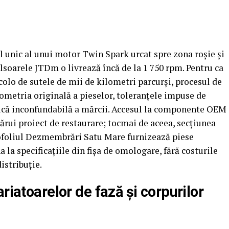
l unic al unui motor Twin Spark urcat spre zona roșie și
ulsoarele JTDm o livrează încă de la 1 750 rpm. Pentru ca
colo de sutele de mii de kilometri parcurși, procesul de
ometria originală a pieselor, toleranțele impuse de
tetică inconfundabilă a mărcii. Accesul la componente OEM
ecărui proiect de restaurare; tocmai de aceea, secțiunea
foliul Dezmembrări Satu Mare furnizează piese
a la specificațiile din fișa de omologare, fără costurile
distribuție.
riatoarelor de fază și corpurilor