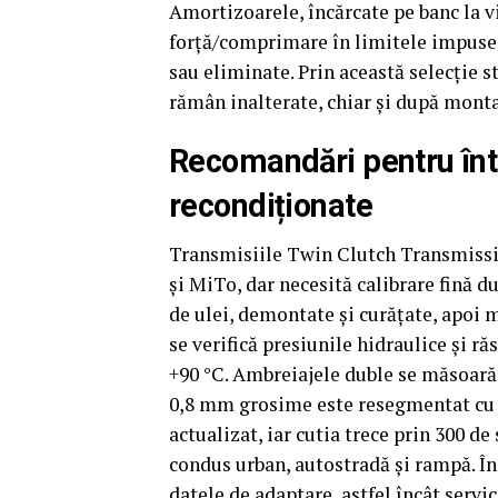
Amortizoarele, încărcate pe banc la vi
forță/comprimare în limitele impuse
sau eliminate. Prin această selecție s
rămân inalterate, chiar și după monta
Recomandări pentru într
recondiționate
Transmisiile Twin Clutch Transmissi
și MiTo, dar necesită calibrare fină du
de ulei, demontate și curățate, apoi
se verifică presiunile hidraulice și r
+90 °C. Ambreiajele duble se măsoară 
0,8 mm grosime este resegmentat cu m
actualizat, iar cutia trece prin 300 
condus urban, autostradă și rampă. În
datele de adaptare, astfel încât servi