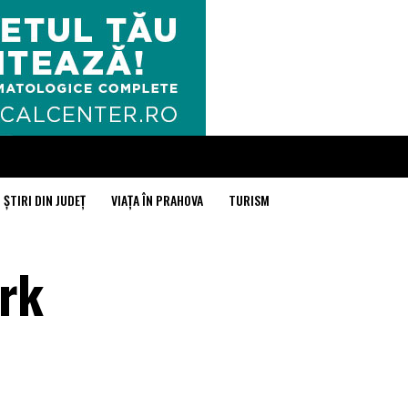
ȘTIRI DIN JUDEȚ
VIAȚA ÎN PRAHOVA
TURISM
ark