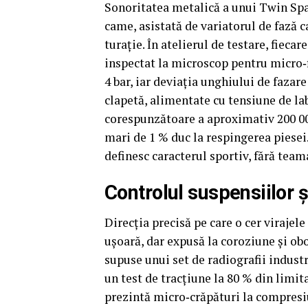
Sonoritatea metalică a unui Twin Spar
came, asistată de variatorul de fază 
turație. În atelierul de testare, fieca
inspectat la microscop pentru micro‑fi
4 bar, iar deviația unghiului de fazar
clapetă, alimentate cu tensiune de lab
corespunzătoare a aproximativ 200 0
mari de 1 % duc la respingerea piesei.
definesc caracterul sportiv, fără teama
Controlul suspensiilor ș
Direcția precisă pe care o cer virajel
ușoară, dar expusă la coroziune și ob
supuse unui set de radiografii indust
un test de tracțiune la 80 % din limit
prezintă micro‑crăpături la compresiun