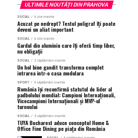
ULTIMILE NOUTĂȚI DIN PRAHOVA
SOCIAL
6 zile inainte
Acuzat pe nedrept? Testul poligraf îţi poate
deveni un aliat important
SOCIAL
6 zile inainte
Gardul din aluminiu care îți oferă timp liber,
nu obligații
SOCIAL
2 săptămâni inainte
Un hol bine gandit transforma complet
intrarea intr-o casa modulara
SPORT
3 săptămâni inainte
România își reconfirmă statutul de lider al
padbolului mondial: Campioni Internaționali,
Vicecampioni Internaționali și MVP-ul
turneului
SOCIAL
3 săptămâni inainte
TUYA Bucharest aduce conceptul Home &
Office Fine Dining pe piața din România
SOCIAL
4 săptămâni inainte