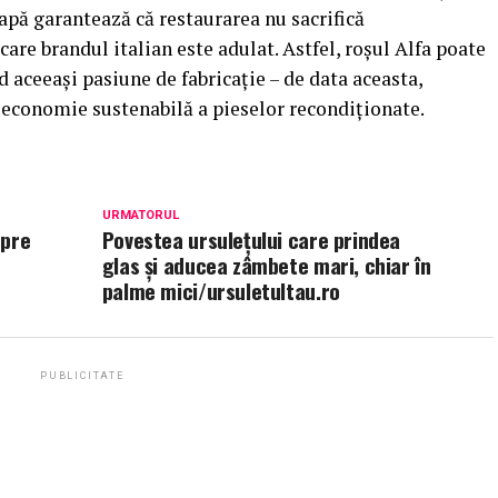
apă garantează că restaurarea nu sacrifică
are brandul italian este adulat. Astfel, roșul Alfa poate
 aceeași pasiune de fabricație – de data aceasta,
 economie sustenabilă a pieselor recondiționate.
URMATORUL
spre
Povestea ursuleţului care prindea
glas şi aducea zâmbete mari, chiar în
palme mici/ursuletultau.ro
PUBLICITATE