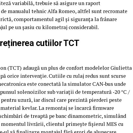
teză variabilă, trebuie să asigure un raport
 de manualul tehnic Alfa Romeo, altfel sunt recromate
trictă, comportamentul agil și siguranța la frânare
jul pe un șasiu cu kilometraj considerabil.
eținerea cutiilor TCT
on (TCT) adaugă un plus de confort modelelor Giulietta
pă orice intervenție. Cutiile cu rulaj redus sunt scurse
 mecatronica este conectată la simulator CAN‑bus unde
ăspunsul solenoizilor sub variații de temperatură ‑20 °C /
pentru uzură, iar discul care prezintă pierderi peste
aterial kevlar. La remontaj se încarcă firmware
de schimbări de treaptă pe banc dinamometric, simulând
 momentul livrării, clientul primește fișierul MES cu
ce‑ul să finalizeze montajul fără erori de alunecare