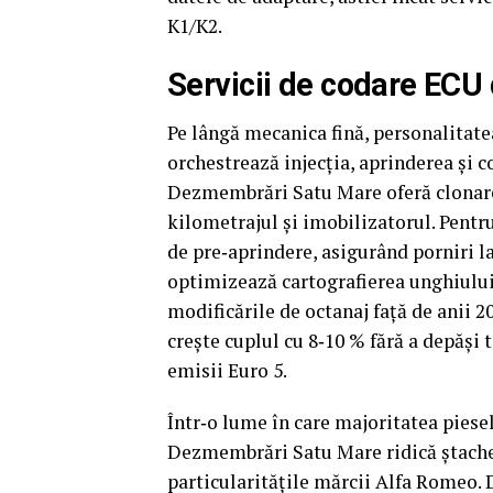
K1/K2.
Servicii de codare ECU 
Pe lângă mecanica fină, personalitate
orchestrează injecția, aprinderea și 
Dezmembrări Satu Mare oferă clonarea
kilometrajul și imobilizatorul. Pentr
de pre‑aprindere, asigurând porniri la 
optimizează cartografierea unghiulu
modificările de octanaj față de anii 20
crește cuplul cu 8‑10 % fără a depăși 
emisii Euro 5.
Într‑o lume în care majoritatea piese
Dezmembrări Satu Mare ridică ștachet
particularitățile mărcii Alfa Romeo. D