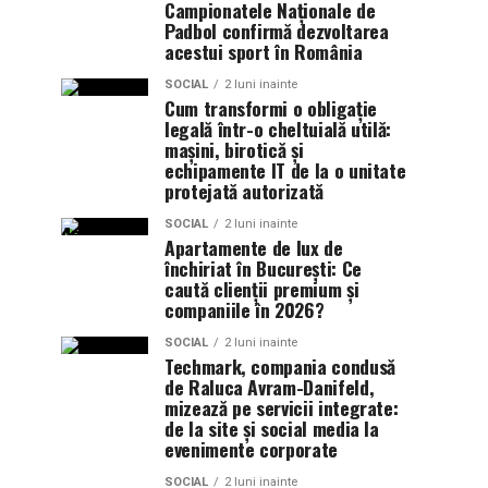
Campionatele Naționale de
Padbol confirmă dezvoltarea
acestui sport în România
SOCIAL
2 luni inainte
Cum transformi o obligație
legală într-o cheltuială utilă:
mașini, birotică și
echipamente IT de la o unitate
protejată autorizată
SOCIAL
2 luni inainte
Apartamente de lux de
închiriat în București: Ce
caută clienții premium și
companiile în 2026?
SOCIAL
2 luni inainte
Techmark, compania condusă
de Raluca Avram-Danifeld,
mizează pe servicii integrate:
de la site și social media la
evenimente corporate
SOCIAL
2 luni inainte