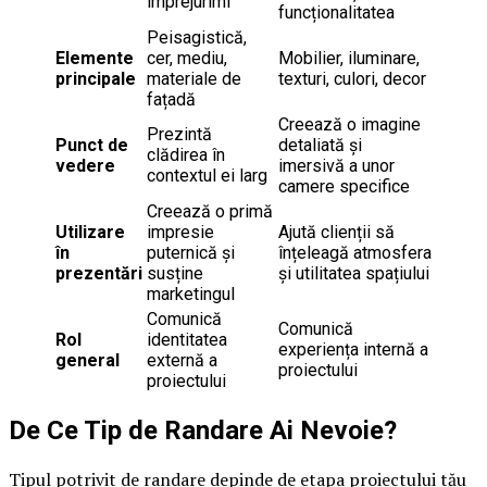
împrejurimi
funcționalitatea
Peisagistică,
Elemente
cer, mediu,
Mobilier, iluminare,
principale
materiale de
texturi, culori, decor
fațadă
Creează o imagine
Prezintă
Punct de
detaliată și
clădirea în
vedere
imersivă a unor
contextul ei larg
camere specifice
Creează o primă
Utilizare
impresie
Ajută clienții să
în
puternică și
înțeleagă atmosfera
prezentări
susține
și utilitatea spațiului
marketingul
Comunică
Comunică
Rol
identitatea
experiența internă a
general
externă a
proiectului
proiectului
De Ce Tip de Randare Ai Nevoie?
Tipul potrivit de randare depinde de etapa proiectului tău