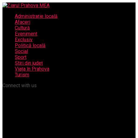
Administrație locală
Afaceri
Cultură
Eveniment
Exclusiv
Politică locală
Social
Sport
Știri din județ
Viața în Prahova
Turism
Connect with us