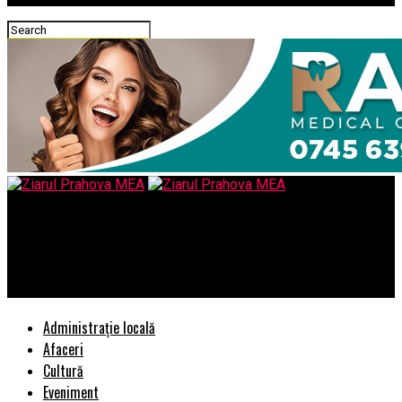
Ziarul Prahova MEA
Dezmembrări Nissan: Alternativa Inteligentă pentru Piese
Auto de Calitate
Administrație locală
Afaceri
Cultură
Eveniment