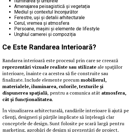
Iluminarea și umbrele
Amenajarea peisagistică și vegetația
Mediul și contextul înconjurător
Ferestre, uși și detalii arhitecturale
Cerul, vremea și atmosfera
Persoane, mașini și elemente de lifestyle
Unghiul camerei și compoziția
Ce Este Randarea Interioară?
Randarea interioară este procesul prin care se creează
reprezentări vizuale realiste sau stilizate
ale spațiilor
interioare, înainte ca acestea să fie construite sau
finalizate. Include elemente precum
mobilierul,
materialele, iluminarea, culorile, texturile și
dispunerea spațială
, pentru a comunica atât
atmosfera,
cât și funcționalitatea
.
În vizualizarea arhitecturală, randările interioare îi ajută pe
clienți, designeri și părțile implicate să înțeleagă clar
conceptele de design. Sunt folosite pe scară largă pentru
marketing, aprobări de design și prezentări de proiect.