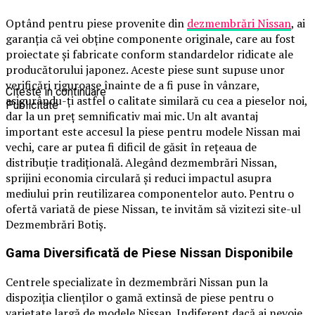
Optând pentru piese provenite din
dezmembrări Nissan
, ai
garanția că vei obține componente originale, care au fost
proiectate și fabricate conform standardelor ridicate ale
producătorului japonez. Aceste piese sunt supuse unor
verificări riguroase înainte de a fi puse în vânzare,
Citeste in continuare
asigurându-ți astfel o calitate similară cu cea a pieselor noi,
Publicitate
dar la un preț semnificativ mai mic. Un alt avantaj
important este accesul la piese pentru modele Nissan mai
vechi, care ar putea fi dificil de găsit în rețeaua de
distribuție tradițională. Alegând dezmembrări Nissan,
sprijini economia circulară și reduci impactul asupra
mediului prin reutilizarea componentelor auto. Pentru o
ofertă variată de piese Nissan, te invităm să vizitezi site-ul
Dezmembrări Botiș.
Gama Diversificată de Piese Nissan Disponibile
Centrele specializate în dezmembrări Nissan pun la
dispoziția clienților o gamă extinsă de piese pentru o
varietate largă de modele Nissan. Indiferent dacă ai nevoie