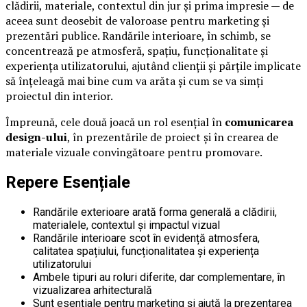
clădirii, materiale, contextul din jur și prima impresie — de
aceea sunt deosebit de valoroase pentru marketing și
prezentări publice. Randările interioare, în schimb, se
concentrează pe atmosferă, spațiu, funcționalitate și
experiența utilizatorului, ajutând clienții și părțile implicate
să înțeleagă mai bine cum va arăta și cum se va simți
proiectul din interior.
Împreună, cele două joacă un rol esențial în
comunicarea
design-ului
, în prezentările de proiect și în crearea de
materiale vizuale convingătoare pentru promovare.
Repere Esențiale
Randările exterioare arată forma generală a clădirii,
materialele, contextul și impactul vizual
Randările interioare scot în evidență atmosfera,
calitatea spațiului, funcționalitatea și experiența
utilizatorului
Ambele tipuri au roluri diferite, dar complementare, în
vizualizarea arhitecturală
Sunt esențiale pentru marketing și ajută la prezentarea