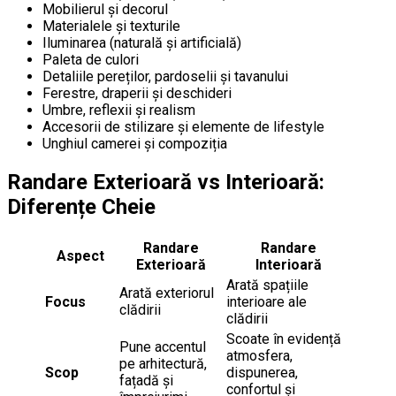
Mobilierul și decorul
Materialele și texturile
Iluminarea (naturală și artificială)
Paleta de culori
Detaliile pereților, pardoselii și tavanului
Ferestre, draperii și deschideri
Umbre, reflexii și realism
Accesorii de stilizare și elemente de lifestyle
Unghiul camerei și compoziția
Randare Exterioară vs Interioară:
Diferențe Cheie
Randare
Randare
Aspect
Exterioară
Interioară
Arată spațiile
Arată exteriorul
Focus
interioare ale
clădirii
clădirii
Scoate în evidență
Pune accentul
atmosfera,
pe arhitectură,
Scop
dispunerea,
fațadă și
confortul și