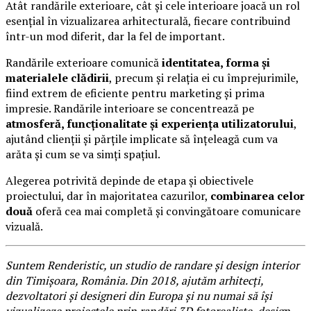
Atât randările exterioare, cât și cele interioare joacă un rol
esențial în vizualizarea arhitecturală, fiecare contribuind
într-un mod diferit, dar la fel de important.
Randările exterioare comunică
identitatea, forma și
materialele clădirii
, precum și relația ei cu împrejurimile,
fiind extrem de eficiente pentru marketing și prima
impresie. Randările interioare se concentrează pe
atmosferă, funcționalitate și experiența utilizatorului
,
ajutând clienții și părțile implicate să înțeleagă cum va
arăta și cum se va simți spațiul.
Alegerea potrivită depinde de etapa și obiectivele
proiectului, dar în majoritatea cazurilor,
combinarea celor
două
oferă cea mai completă și convingătoare comunicare
vizuală.
Suntem Renderistic, un studio de randare și design interior
din Timișoara, România. Din 2018, ajutăm arhitecți,
dezvoltatori și designeri din Europa și nu numai să își