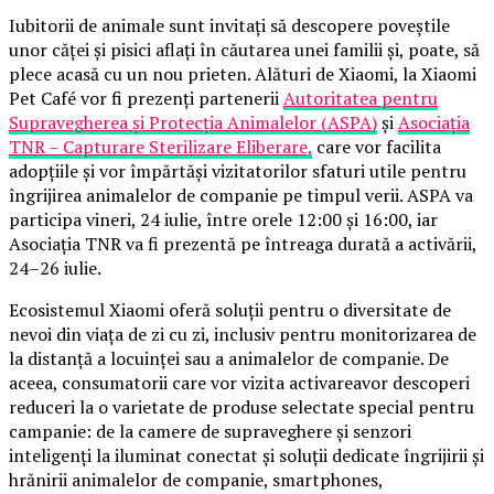
Iubitorii de animale sunt invitați să descopere poveștile
unor căței și pisici aflați în căutarea unei familii și, poate, să
plece acasă cu un nou prieten. Alături de Xiaomi, la Xiaomi
Pet Café vor fi prezenți partenerii
Autoritatea pentru
Supravegherea și Protecția Animalelor (ASPA)
și
Asociația
TNR – Capturare Sterilizare Eliberare,
care vor facilita
adopțiile și vor împărtăși vizitatorilor sfaturi utile pentru
îngrijirea animalelor de companie pe timpul verii. ASPA va
participa vineri, 24 iulie, între orele 12:00 și 16:00, iar
Asociația TNR va fi prezentă pe întreaga durată a activării,
24–26 iulie.
Ecosistemul Xiaomi oferă soluții pentru o diversitate de
nevoi din viața de zi cu zi, inclusiv pentru monitorizarea de
la distanță a locuinței sau a animalelor de companie. De
aceea, consumatorii care vor vizita activareavor descoperi
reduceri la o varietate de produse selectate special pentru
campanie: de la camere de supraveghere și senzori
inteligenți la iluminat conectat și soluții dedicate îngrijirii și
hrănirii animalelor de companie, smartphones,