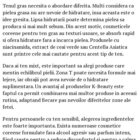
Tenul gras necesita o abordare diferita. Multi considera ca
pielea grasa nu are nevoie de hidratare, insa aceasta este o
idee gresita. Lipsa hidratarii poate determina pielea sa
produca si mai mult sebum. Din acest motiv, cosmeticele
coreene pentru ten gras au texturi usoare, se absorb rapid
si ofera hidratare fara a incarca pielea. Produsele cu
niacinamida, extract de ceai verde sau Centella Asiatica
sunt printre cele mai cautate pentru acest tip de ten.
Daca ai ten mixt, este important sa alegi produse care
mentin echilibrul pielii. Zona T poate necesita formule mai
lejere, iar obrajii pot avea nevoie de o hidratare
suplimentara. Un avantaj al produselor K-Beauty este
faptul ca permit combinarea mai multor produse in aceeasi
rutina, adaptand fiecare pas nevoilor diferitelor zone ale
fetei.
Pentru persoanele cu ten sensibil, alegerea ingredientelor
este foarte importanta. Exista numeroase cosmetice
coreene formulate fara alcool agresiv sau parfum intens,
fiind create pentru a reduce disconfortul si pentru a calma