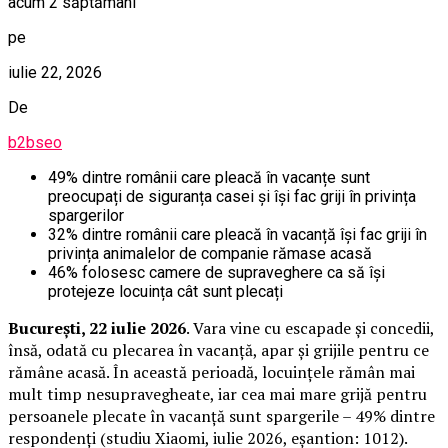
acum 2 săptămâni
pe
iulie 22, 2026
De
b2bseo
49% dintre românii care pleacă în vacanțe sunt
preocupați de siguranța casei și își fac griji în privința
spargerilor
32% dintre românii care pleacă în vacanță își fac griji în
privința animalelor de companie rămase acasă
46% folosesc camere de supraveghere ca să își
protejeze locuința cât sunt plecați
București, 22 iulie 2026
. Vara vine cu escapade și concedii,
însă, odată cu plecarea în vacanță, apar și grijile pentru ce
rămâne acasă. În această perioadă, locuințele rămân mai
mult timp nesupravegheate, iar cea mai mare grijă pentru
persoanele plecate în vacanță sunt spargerile – 49% dintre
respondenți (studiu Xiaomi, iulie 2026, eșantion: 1012).