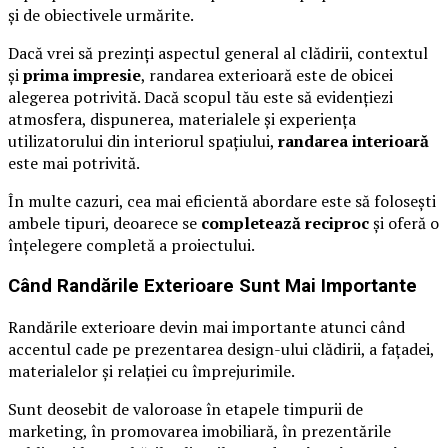
și de obiectivele urmărite.
Dacă vrei să prezinți aspectul general al clădirii, contextul
și
prima impresie
, randarea exterioară este de obicei
alegerea potrivită. Dacă scopul tău este să evidențiezi
atmosfera, dispunerea, materialele și experiența
utilizatorului din interiorul spațiului,
randarea interioară
este mai potrivită.
În multe cazuri, cea mai eficientă abordare este să folosești
ambele tipuri, deoarece se
completează reciproc
și oferă o
înțelegere completă a proiectului.
Când Randările Exterioare Sunt Mai Importante
Randările exterioare devin mai importante atunci când
accentul cade pe prezentarea design-ului clădirii, a fațadei,
materialelor și relației cu împrejurimile.
Sunt deosebit de valoroase în etapele timpurii de
marketing, în promovarea imobiliară, în prezentările