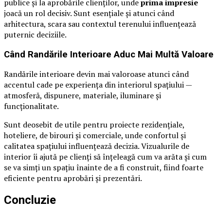
publice și la aprobările clienților, unde
prima impresie
joacă un rol decisiv. Sunt esențiale și atunci când
arhitectura, scara sau contextul terenului influențează
puternic deciziile.
Când Randările Interioare Aduc Mai Multă Valoare
Randările interioare devin mai valoroase atunci când
accentul cade pe experiența din interiorul spațiului —
atmosferă, dispunere, materiale, iluminare și
funcționalitate.
Sunt deosebit de utile pentru proiecte rezidențiale,
hoteliere, de birouri și comerciale, unde confortul și
calitatea spațiului influențează decizia. Vizualurile de
interior îi ajută pe clienți să înțeleagă cum va arăta și cum
se va simți un spațiu înainte de a fi construit, fiind foarte
eficiente pentru aprobări și prezentări.
Concluzie