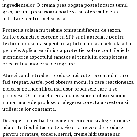
ingredientelor. O crema prea bogata poate incarca tenul
gras, iar una prea usoara poate sa nu ofere suficienta
hidratare pentru pielea uscata.
Protectia solara nu trebuie omisa indiferent de sezon.
Multe cosmetice coreene cu SPF sunt apreciate pentru
textura lor usoara si pentru faptul ca nu lasa pelicula alba
pe piele. Aplicarea zilnica a protectiei solare contribuie la
mentinerea aspectului sanatos al tenului si completeaza
orice rutina moderna de ingrijire.
Atunci cand introduci produse noi, este recomandat sa o
faci treptat. Astfel poti observa modul in care reactioneaza
pielea si poti identifica mai usor produsele care ti se
potrivesc. O rutina eficienta nu inseamna folosirea unui
numar mare de produse, ci alegerea corecta a acestora si
utilizarea lor constanta.
Descopera colectia de cosmetice coreene si alege produse
adaptate tipului tau de ten. Fie ca ai nevoie de produse
pentru curatare, tonere, seruri, creme hidratante sau