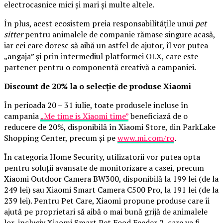
electrocasnice mici și mari și multe altele.
În plus, acest ecosistem preia responsabilitățile unui
pet
sitter
pentru animalele de companie rămase singure acasă,
iar cei care doresc să aibă un astfel de ajutor, îl vor putea
„angaja” și prin intermediul platformei OLX, care este
partener pentru o componentă creativă a campaniei.
Discount de 20% la o selecție de produse Xiaomi
În perioada 20 – 31 iulie, toate produsele incluse în
campania
„Me time is Xiaomi time”
beneficiază de o
reducere de 20%, disponibilă în Xiaomi Store, din ParkLake
Shopping Center, precum și pe
www.mi.com/ro
.
În categoria Home Security, utilizatorii vor putea opta
pentru soluții avansate de monitorizare a casei, precum
Xiaomi Outdoor Camera BW300, disponibilă la 199 lei (de la
249 lei) sau Xiaomi Smart Camera C500 Pro, la 191 lei (de la
239 lei). Pentru Pet Care, Xiaomi propune produse care îi
ajută pe proprietari să aibă o mai bună grijă de animalele
lor, inclusiv Xiaomi Smart Pet Food Feeder 2, care va fi