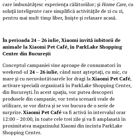
care îmbunătățesc experiența călătoriilor; și
Home Care
, cu
soluții inteligente care simplifică activitățile de zi cu zi,
pentru mai mult timp liber, liniște și relaxare acasă.
În perioada 24 – 26 iulie, Xiaomi invită iubitorii de
animale la
Xiaomi Pet Café,
în ParkLake Shopping
Center din București
Conceptul campaniei vine aproape de consumatori în
weekend-ul
24 – 26 iulie
, când sunt așteptați, cu mic, cu
mare și cu necuvântătoarele lor dragi la
Xiaomi Pet Café
,
activare specială organizată în ParkLake Shopping Center,
din București. În acest spațiu, vor putea descoperi
produsele din campanie, vor testa scenarii reale de
utilizare, se vor distra și se vor bucura de o serie de
surprize.
Xiaomi Pet Café
va fi activă în intervalul orar
12:00 – 20:00, în toate cele trei zile și va fi amplasată în
proximitatea magazinului Xiaomi din incinta ParkLake
Shopping Center.