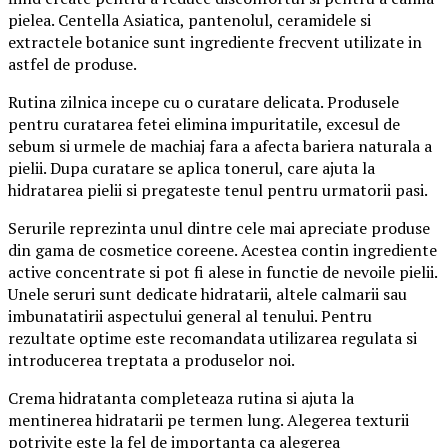
pielea. Centella Asiatica, pantenolul, ceramidele si
extractele botanice sunt ingrediente frecvent utilizate in
astfel de produse.
Rutina zilnica incepe cu o curatare delicata. Produsele
pentru curatarea fetei elimina impuritatile, excesul de
sebum si urmele de machiaj fara a afecta bariera naturala a
pielii. Dupa curatare se aplica tonerul, care ajuta la
hidratarea pielii si pregateste tenul pentru urmatorii pasi.
Serurile reprezinta unul dintre cele mai apreciate produse
din gama de cosmetice coreene. Acestea contin ingrediente
active concentrate si pot fi alese in functie de nevoile pielii.
Unele seruri sunt dedicate hidratarii, altele calmarii sau
imbunatatirii aspectului general al tenului. Pentru
rezultate optime este recomandata utilizarea regulata si
introducerea treptata a produselor noi.
Crema hidratanta completeaza rutina si ajuta la
mentinerea hidratarii pe termen lung. Alegerea texturii
potrivite este la fel de importanta ca alegerea