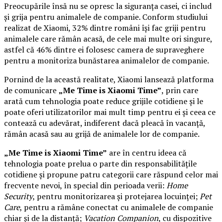
Preocupările însă nu se opresc la siguranța casei, ci includ
și grija pentru animalele de companie. Conform studiului
realizat de Xiaomi, 32% dintre români își fac griji pentru
animalele care rămân acasă, de cele mai multe ori singure,
astfel că 46% dintre ei folosesc camera de supraveghere
pentru a monitoriza bunăstarea animalelor de companie.
Pornind de la această realitate, Xiaomi lansează platforma
de comunicare
„Me Time is Xiaomi Time”
, prin care
arată cum tehnologia poate reduce grijile cotidiene și le
poate oferi utilizatorilor mai mult timp pentru ei și ceea ce
contează cu adevărat, indiferent dacă pleacă în vacanță,
rămân acasă sau au grijă de animalele lor de companie.
„Me Time is Xiaomi Time”
are în centru ideea că
tehnologia poate prelua o parte din responsabilitățile
cotidiene și propune patru categorii care răspund celor mai
frecvente nevoi, în special din perioada verii:
Home
Security
, pentru monitorizarea și protejarea locuinței;
Pet
Care
, pentru a rămâne conectat cu animalele de companie
chiar și de la distanță;
Vacation Companion
, cu dispozitive