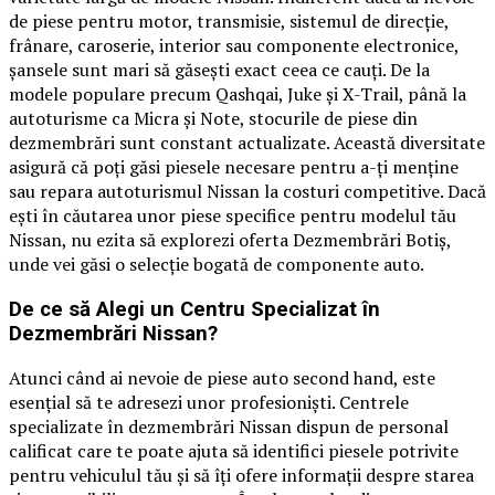
de piese pentru motor, transmisie, sistemul de direcție,
frânare, caroserie, interior sau componente electronice,
șansele sunt mari să găsești exact ceea ce cauți. De la
modele populare precum Qashqai, Juke și X-Trail, până la
autoturisme ca Micra și Note, stocurile de piese din
dezmembrări sunt constant actualizate. Această diversitate
asigură că poți găsi piesele necesare pentru a-ți menține
sau repara autoturismul Nissan la costuri competitive. Dacă
ești în căutarea unor piese specifice pentru modelul tău
Nissan, nu ezita să explorezi oferta Dezmembrări Botiș,
unde vei găsi o selecție bogată de componente auto.
De ce să Alegi un Centru Specializat în
Dezmembrări Nissan?
Atunci când ai nevoie de piese auto second hand, este
esențial să te adresezi unor profesioniști. Centrele
specializate în dezmembrări Nissan dispun de personal
calificat care te poate ajuta să identifici piesele potrivite
pentru vehiculul tău și să îți ofere informații despre starea